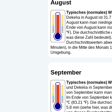
August
Typisches (normales) Wet
Dekelia in August ist 31.
August kann man niedriger
Ende von August kann man
℉). Die durchschnittliche
was diese Zahl bedeutet
)
Durchschnittswerten abwe
Minuten), in die Mitte des Monats
Umgebung.
September
Typisches (normales) Wet
und Dekelia in September 
von September kann man h
Im Ende von September ka
℃ (83.21 ℉). Die durchsch
5.8 mm (
siehe hier, was d