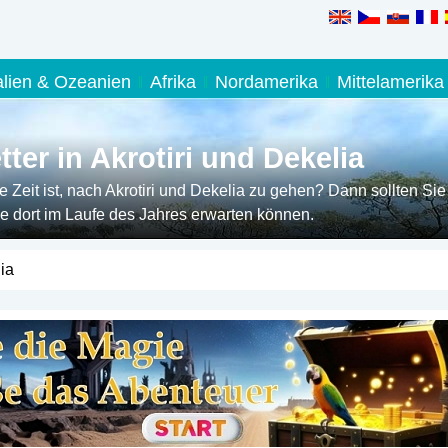
alien & Ozeanien
Afrika
Nordamerika
Mittelamerika
er in Akrotiri und Dekelia
Zeit ist, nach Akrotiri und Dekelia zu gehen? Dann sollten Sie
e dort im Laufe des Jahres erwarten können.
ia