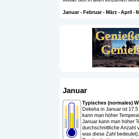
Januar
-
Februar
-
März
-
April
-
M
Januar
Typisches (normales) Wet
Dekelia in Januar ist 17.
kann man höher Temperatu
Januar kann man höher Te
durchschnittliche Anzahl 
was diese Zahl bedeutet
)