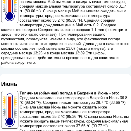
начала месяца Май вы можете ожидать ниже температуры,
средняя максимальная температура составляет около 31.7
℃ (89.06 ℉). С конца месяца Май вы можете ожидать выше
температуры, средняя максимальная температура
составляет около 35.2 ℃ (95.36 ℉). Средняя средняя
температура дождливые дни в Май есть 0.2. Среднее
количество осадков Среднее количество осадков 1.1 mm (
посмотрите
здесь, что это число означает
). При планировании вашего
путешествия, пожалуйста, имейте в виду, что фактическая погода
может отличаться от этих средних значений. Длина дня в начале этого
месяца составляет приблизительно 13:07 (часы и минуты), в в
середине месяца 13:25 и в конце месяца 13:39.Эти цифры,
приведенные выше, действительны прежде всего для капитала и
района вокруг него.
Июнь
Типичная (обычная) погода в Бахрейн в Июнь - это:
Средняя максимальная температура в Бахрейн в Июнь 36.8
℃ (98.24 ℉). Средняя низкая температура 28.7 ℃ (83.66 ℉).
С начала месяца Июнь вы можете ожидать ниже
температуры, средняя максимальная температура
составляет около 35.2 ℃ (95.36 ℉). С конца месяца Июнь вы
можете ожидать выше температуры, средняя максимальная
температура составляет около 37.65 ℃ (99.77 ℉).
Средняя средняя температура дождливые дни в Июнь есть