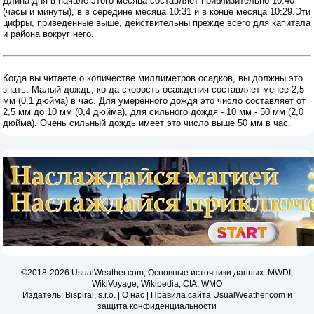
Длина дня в начале этого месяца составляет приблизительно 10:40
(часы и минуты), в в середине месяца 10:31 и в конце месяца 10:29.Эти
цифры, приведенные выше, действительны прежде всего для капитала
и района вокруг него.
Когда вы читаете о количестве миллиметров осадков, вы должны это
знать: Малый дождь, когда скорость осаждения составляет менее 2,5
мм (0,1 дюйма) в час. Для умеренного дождя это число составляет от
2,5 мм до 10 мм (0,4 дюйма), для сильного дождя - 10 мм - 50 мм (2,0
дюйма). Очень сильный дождь имеет это число выше 50 мм в час.
©2018-2026 UsualWeather.com, Основные источники данных: MWDI,
WikiVoyage, Wikipedia, CIA, WMO
Издатель: Bispiral, s.r.o. |
О нас
|
Правила сайта UsualWeather.com и
защита конфиденциальности