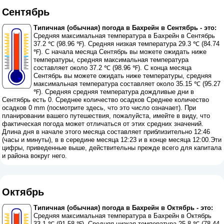
Сентябрь
Типичная (обычная) погода в Бахрейн в Сентябрь - это:
Средняя максимальная температура в Бахрейн в Сентябрь
37.2 ℃ (98.96 ℉). Средняя низкая температура 29.3 ℃ (84.74
℉). С начала месяца Сентябрь вы можете ожидать ниже
температуры, средняя максимальная температура
составляет около 37.2 ℃ (98.96 ℉). С конца месяца
Сентябрь вы можете ожидать ниже температуры, средняя
максимальная температура составляет около 35.15 ℃ (95.27
℉). Средняя средняя температура дождливые дни в
Сентябрь есть 0. Среднее количество осадков Среднее количество
осадков 0 mm (
посмотрите здесь, что это число означает
). При
планировании вашего путешествия, пожалуйста, имейте в виду, что
фактическая погода может отличаться от этих средних значений.
Длина дня в начале этого месяца составляет приблизительно 12:46
(часы и минуты), в в середине месяца 12:23 и в конце месяца 12:00.Эти
цифры, приведенные выше, действительны прежде всего для капитала
и района вокруг него.
Октябрь
Типичная (обычная) погода в Бахрейн в Октябрь - это:
Средняя максимальная температура в Бахрейн в Октябрь
33.1 ℃ (91.58 ℉). Средняя низкая температура 25.8 ℃ (78.44