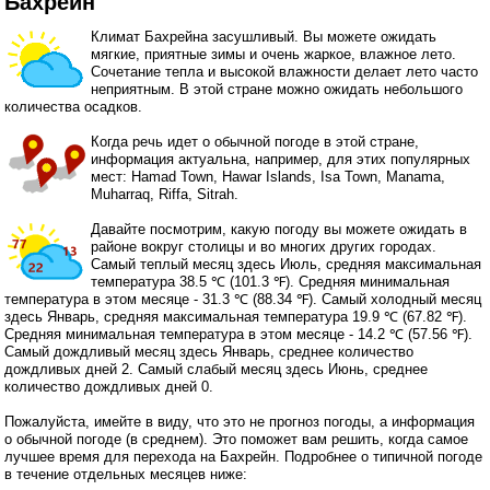
Бахрейн
Климат Бахрейна засушливый. Вы можете ожидать
мягкие, приятные зимы и очень жаркое, влажное лето.
Сочетание тепла и высокой влажности делает лето часто
неприятным. В этой стране можно ожидать небольшого
количества осадков.
Когда речь идет о обычной погоде в этой стране,
информация актуальна, например, для этих популярных
мест: Hamad Town, Hawar Islands, Isa Town, Manama,
Muharraq, Riffa, Sitrah.
Давайте посмотрим, какую погоду вы можете ожидать в
районе вокруг столицы и во многих других городах.
Самый теплый месяц здесь Июль, средняя максимальная
температура 38.5 ℃ (101.3 ℉). Средняя минимальная
температура в этом месяце - 31.3 ℃ (88.34 ℉). Самый холодный месяц
здесь Январь, средняя максимальная температура 19.9 ℃ (67.82 ℉).
Средняя минимальная температура в этом месяце - 14.2 ℃ (57.56 ℉).
Самый дождливый месяц здесь Январь, среднее количество
дождливых дней 2. Самый слабый месяц здесь Июнь, среднее
количество дождливых дней 0.
Пожалуйста, имейте в виду, что это не прогноз погоды, а информация
о обычной погоде (в среднем). Это поможет вам решить, когда самое
лучшее время для перехода на Бахрейн. Подробнее о типичной погоде
в течение отдельных месяцев ниже: