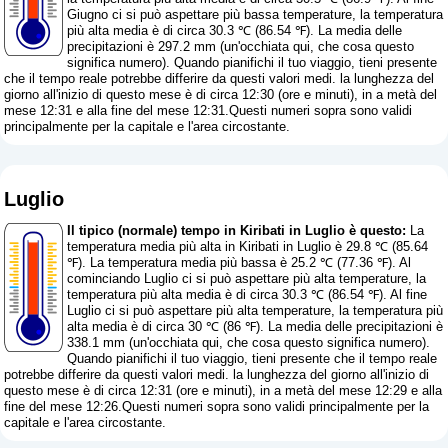
Giugno ci si può aspettare più bassa temperature, la temperatura
più alta media è di circa 30.3 ℃ (86.54 ℉). La media delle
precipitazioni è 297.2 mm (
un'occhiata qui, che cosa questo
significa numero
). Quando pianifichi il tuo viaggio, tieni presente
che il tempo reale potrebbe differire da questi valori medi. la lunghezza del
giorno all'inizio di questo mese è di circa 12:30 (ore e minuti), in a metà del
mese 12:31 e alla fine del mese 12:31.Questi numeri sopra sono validi
principalmente per la capitale e l'area circostante.
Luglio
Il tipico (normale) tempo in Kiribati in Luglio è questo:
La
temperatura media più alta in Kiribati in Luglio è 29.8 ℃ (85.64
℉). La temperatura media più bassa è 25.2 ℃ (77.36 ℉). Al
cominciando Luglio ci si può aspettare più alta temperature, la
temperatura più alta media è di circa 30.3 ℃ (86.54 ℉). Al fine
Luglio ci si può aspettare più alta temperature, la temperatura più
alta media è di circa 30 ℃ (86 ℉). La media delle precipitazioni è
338.1 mm (
un'occhiata qui, che cosa questo significa numero
).
Quando pianifichi il tuo viaggio, tieni presente che il tempo reale
potrebbe differire da questi valori medi. la lunghezza del giorno all'inizio di
questo mese è di circa 12:31 (ore e minuti), in a metà del mese 12:29 e alla
fine del mese 12:26.Questi numeri sopra sono validi principalmente per la
capitale e l'area circostante.