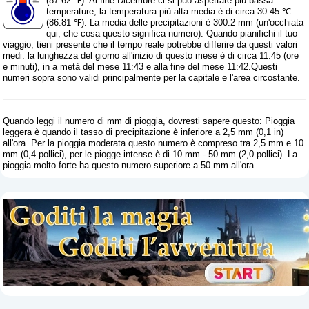
(87.62 ℉). Al fine Dicembre ci si può aspettare più bassa
temperature, la temperatura più alta media è di circa 30.45 ℃
(86.81 ℉). La media delle precipitazioni è 300.2 mm (
un'occhiata
qui, che cosa questo significa numero
). Quando pianifichi il tuo
viaggio, tieni presente che il tempo reale potrebbe differire da questi valori
medi. la lunghezza del giorno all'inizio di questo mese è di circa 11:45 (ore
e minuti), in a metà del mese 11:43 e alla fine del mese 11:42.Questi
numeri sopra sono validi principalmente per la capitale e l'area circostante.
Quando leggi il numero di mm di pioggia, dovresti sapere questo: Pioggia
leggera è quando il tasso di precipitazione è inferiore a 2,5 mm (0,1 in)
all'ora. Per la pioggia moderata questo numero è compreso tra 2,5 mm e 10
mm (0,4 pollici), per le piogge intense è di 10 mm - 50 mm (2,0 pollici). La
pioggia molto forte ha questo numero superiore a 50 mm all'ora.