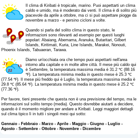
Il clima di Kiribati è tropicale, marino. Puoi aspettarti un clima
caldo e umido, ma è moderato dai venti. Il clima è di solito più
piacevole da aprile a ottobre, ma ci si può aspettare piogge da
novembre a marzo - e persino cicloni a volte.
Quando si parla del solito clima in questo stato, le
informazioni sono rilevanti ad esempio per questi luoghi
popolari: Abaiang, Abemama, Aranuka, Butaritari, Gilbert
Islands, Kiritimati, Kuria, Line Islands, Marakei, Nonouti,
Phoenix Islands, Tabuaeran, Tarawa.
Diamo un'occhiata ora che tempo puoi aspettarti nell'area
intorno alla capitale e in molte altre città. Il mese più caldo qui
è Settembre, la temperatura massima media è 31.2 ℃ (88.16
℉). La temperatura minima media in questo mese è 25.3 ℃
(77.54 ℉). Il mese più freddo qui è Luglio, la temperatura massima media è
29.8 ℃ (85.64 ℉). La temperatura minima media in questo mese è 25.2 ℃
(77.36 ℉).
Per favore, tieni presente che questa non è una previsione del tempo, ma le
informazioni sul solito tempo (media). Questo dovrebbe aiutarti a decidere,
quando è il momento migliore per andare a Kiribati. Leggi maggiori dettagli
sul clima tipico lì in tutti i singoli mesi qui sotto:
Gennaio
-
Febbraio
-
Marzo
-
Aprile
-
Maggio
-
Giugno
-
Luglio
-
Agosto
-
Settembre
-
Ottobre
-
Novembre
-
Dicembre