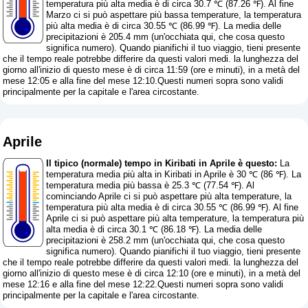
temperatura più alta media è di circa 30.7 ℃ (87.26 ℉). Al fine
Marzo ci si può aspettare più bassa temperature, la temperatura
più alta media è di circa 30.55 ℃ (86.99 ℉). La media delle
precipitazioni è 205.4 mm (
un'occhiata qui, che cosa questo
significa numero
). Quando pianifichi il tuo viaggio, tieni presente
che il tempo reale potrebbe differire da questi valori medi. la lunghezza del
giorno all'inizio di questo mese è di circa 11:59 (ore e minuti), in a metà del
mese 12:05 e alla fine del mese 12:10.Questi numeri sopra sono validi
principalmente per la capitale e l'area circostante.
Aprile
Il tipico (normale) tempo in Kiribati in Aprile è questo:
La
temperatura media più alta in Kiribati in Aprile è 30 ℃ (86 ℉). La
temperatura media più bassa è 25.3 ℃ (77.54 ℉). Al
cominciando Aprile ci si può aspettare più alta temperature, la
temperatura più alta media è di circa 30.55 ℃ (86.99 ℉). Al fine
Aprile ci si può aspettare più alta temperature, la temperatura più
alta media è di circa 30.1 ℃ (86.18 ℉). La media delle
precipitazioni è 258.2 mm (
un'occhiata qui, che cosa questo
significa numero
). Quando pianifichi il tuo viaggio, tieni presente
che il tempo reale potrebbe differire da questi valori medi. la lunghezza del
giorno all'inizio di questo mese è di circa 12:10 (ore e minuti), in a metà del
mese 12:16 e alla fine del mese 12:22.Questi numeri sopra sono validi
principalmente per la capitale e l'area circostante.