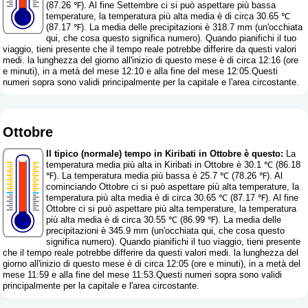
(87.26 ℉). Al fine Settembre ci si può aspettare più bassa
temperature, la temperatura più alta media è di circa 30.65 ℃
(87.17 ℉). La media delle precipitazioni è 318.7 mm (
un'occhiata
qui, che cosa questo significa numero
). Quando pianifichi il tuo
viaggio, tieni presente che il tempo reale potrebbe differire da questi valori
medi. la lunghezza del giorno all'inizio di questo mese è di circa 12:16 (ore
e minuti), in a metà del mese 12:10 e alla fine del mese 12:05.Questi
numeri sopra sono validi principalmente per la capitale e l'area circostante.
Ottobre
Il tipico (normale) tempo in Kiribati in Ottobre è questo:
La
temperatura media più alta in Kiribati in Ottobre è 30.1 ℃ (86.18
℉). La temperatura media più bassa è 25.7 ℃ (78.26 ℉). Al
cominciando Ottobre ci si può aspettare più alta temperature, la
temperatura più alta media è di circa 30.65 ℃ (87.17 ℉). Al fine
Ottobre ci si può aspettare più alta temperature, la temperatura
più alta media è di circa 30.55 ℃ (86.99 ℉). La media delle
precipitazioni è 345.9 mm (
un'occhiata qui, che cosa questo
significa numero
). Quando pianifichi il tuo viaggio, tieni presente
che il tempo reale potrebbe differire da questi valori medi. la lunghezza del
giorno all'inizio di questo mese è di circa 12:05 (ore e minuti), in a metà del
mese 11:59 e alla fine del mese 11:53.Questi numeri sopra sono validi
principalmente per la capitale e l'area circostante.