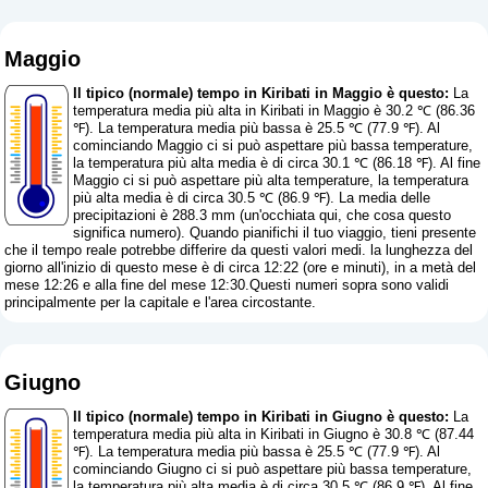
Maggio
Il tipico (normale) tempo in Kiribati in Maggio è questo:
La
temperatura media più alta in Kiribati in Maggio è 30.2 ℃ (86.36
℉). La temperatura media più bassa è 25.5 ℃ (77.9 ℉). Al
cominciando Maggio ci si può aspettare più bassa temperature,
la temperatura più alta media è di circa 30.1 ℃ (86.18 ℉). Al fine
Maggio ci si può aspettare più alta temperature, la temperatura
più alta media è di circa 30.5 ℃ (86.9 ℉). La media delle
precipitazioni è 288.3 mm (
un'occhiata qui, che cosa questo
significa numero
). Quando pianifichi il tuo viaggio, tieni presente
che il tempo reale potrebbe differire da questi valori medi. la lunghezza del
giorno all'inizio di questo mese è di circa 12:22 (ore e minuti), in a metà del
mese 12:26 e alla fine del mese 12:30.Questi numeri sopra sono validi
principalmente per la capitale e l'area circostante.
Giugno
Il tipico (normale) tempo in Kiribati in Giugno è questo:
La
temperatura media più alta in Kiribati in Giugno è 30.8 ℃ (87.44
℉). La temperatura media più bassa è 25.5 ℃ (77.9 ℉). Al
cominciando Giugno ci si può aspettare più bassa temperature,
la temperatura più alta media è di circa 30.5 ℃ (86.9 ℉). Al fine