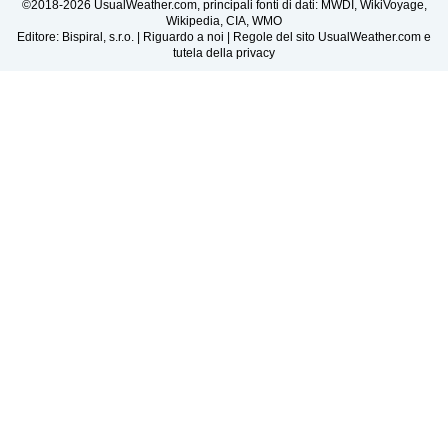
©2018-2026 UsualWeather.com, principali fonti di dati: MWDI, WikiVoyage,
Wikipedia, CIA, WMO
Editore: Bispiral, s.r.o. |
Riguardo a noi
|
Regole del sito UsualWeather.com e
tutela della privacy