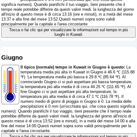
significa numero
). Quando pianifichi il tuo viaggio, tieni presente che il
tempo reale potrebbe differire da questi valori medi. la lunghezza del giorno
all'inizio di questo mese è di circa 13:16 (ore e minuti), in a metà del mese
13:37 e alla fine del mese 13:52.Questi numeri sopra sono validi
principalmente per la capitale e l'area circostante.
Tocca o fai clic qui per visualizzare le informazioni sul tempo in più
luoghi in Kuwait
Giugno
Il tipico (normale) tempo in Kuwait in Giugno è questo:
La
temperatura media più alta in Kuwait in Giugno è 46.6 ℃ (115.88
℉). La temperatura media più bassa è 29.8 ℃ (85.64 ℉). Al
cominciando Giugno ci si può aspettare più bassa temperature,
la temperatura più alta media è di circa 44.25 ℃ (111.65 ℉). Al
fine Giugno ci si può aspettare più alta temperature, la
temperatura più alta media è di circa 47.1 ℃ (116.78 ℉). Il
numero medio di giorni di pioggia in Giugno è 0. La media delle
precipitazioni è 0 mm (
un'occhiata qui, che cosa questo significa
numero
). Quando pianifichi il tuo viaggio, tieni presente che il tempo reale
potrebbe differire da questi valori medi. la lunghezza del giorno all'inizio di
questo mese è di circa 13:52 (ore e minuti), in a metà del mese 14:00 e alla
fine del mese 14:00.Questi numeri sopra sono validi principalmente per la
capitale e l'area circostante.
Tocca o fai clic qui per visualizzare le informazioni sul tempo in più