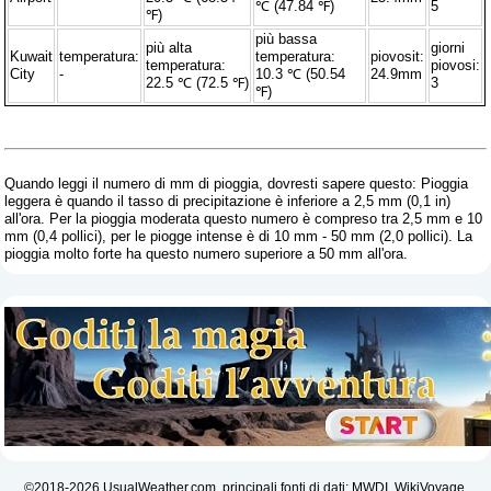
℃ (47.84 ℉)
5
℉)
più bassa
più alta
giorni
Kuwait
temperatura:
temperatura:
piovosit:
temperatura:
piovosi:
City
-
10.3 ℃ (50.54
24.9mm
22.5 ℃ (72.5 ℉)
3
℉)
Quando leggi il numero di mm di pioggia, dovresti sapere questo: Pioggia
leggera è quando il tasso di precipitazione è inferiore a 2,5 mm (0,1 in)
all'ora. Per la pioggia moderata questo numero è compreso tra 2,5 mm e 10
mm (0,4 pollici), per le piogge intense è di 10 mm - 50 mm (2,0 pollici). La
pioggia molto forte ha questo numero superiore a 50 mm all'ora.
©2018-2026 UsualWeather.com, principali fonti di dati: MWDI, WikiVoyage,