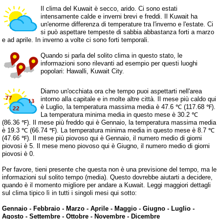
Il clima del Kuwait è secco, arido. Ci sono estati
intensamente calde e inverni brevi e freddi. Il Kuwait ha
un'enorme differenza di temperature tra l'inverno e l'estate. Ci
si può aspettare tempeste di sabbia abbastanza forti a marzo
e ad aprile. In inverno a volte ci sono forti temporali.
Quando si parla del solito clima in questo stato, le
informazioni sono rilevanti ad esempio per questi luoghi
popolari: Hawalli, Kuwait City.
Diamo un'occhiata ora che tempo puoi aspettarti nell'area
intorno alla capitale e in molte altre città. Il mese più caldo qui
è Luglio, la temperatura massima media è 47.6 ℃ (117.68 ℉).
La temperatura minima media in questo mese è 30.2 ℃
(86.36 ℉). Il mese più freddo qui è Gennaio, la temperatura massima media
è 19.3 ℃ (66.74 ℉). La temperatura minima media in questo mese è 8.7 ℃
(47.66 ℉). Il mese più piovoso qui è Gennaio, il numero medio di giorni
piovosi è 5. Il mese meno piovoso qui è Giugno, il numero medio di giorni
piovosi è 0.
Per favore, tieni presente che questa non è una previsione del tempo, ma le
informazioni sul solito tempo (media). Questo dovrebbe aiutarti a decidere,
quando è il momento migliore per andare a Kuwait. Leggi maggiori dettagli
sul clima tipico lì in tutti i singoli mesi qui sotto:
Gennaio
-
Febbraio
-
Marzo
-
Aprile
-
Maggio
-
Giugno
-
Luglio
-
Agosto
-
Settembre
-
Ottobre
-
Novembre
-
Dicembre