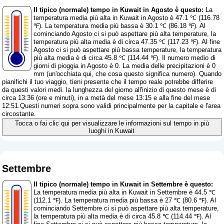
Il tipico (normale) tempo in Kuwait in Agosto è questo:
La
temperatura media più alta in Kuwait in Agosto è 47.1 ℃ (116.78
℉). La temperatura media più bassa è 30.1 ℃ (86.18 ℉). Al
cominciando Agosto ci si può aspettare più alta temperature, la
temperatura più alta media è di circa 47.35 ℃ (117.23 ℉). Al fine
Agosto ci si può aspettare più bassa temperature, la temperatura
più alta media è di circa 45.8 ℃ (114.44 ℉). Il numero medio di
giorni di pioggia in Agosto è 0. La media delle precipitazioni è 0
mm (
un'occhiata qui, che cosa questo significa numero
). Quando
pianifichi il tuo viaggio, tieni presente che il tempo reale potrebbe differire
da questi valori medi. la lunghezza del giorno all'inizio di questo mese è di
circa 13:36 (ore e minuti), in a metà del mese 13:15 e alla fine del mese
12:51.Questi numeri sopra sono validi principalmente per la capitale e l'area
circostante.
Tocca o fai clic qui per visualizzare le informazioni sul tempo in più
luoghi in Kuwait
Settembre
Il tipico (normale) tempo in Kuwait in Settembre è questo:
La temperatura media più alta in Kuwait in Settembre è 44.5 ℃
(112.1 ℉). La temperatura media più bassa è 27 ℃ (80.6 ℉). Al
cominciando Settembre ci si può aspettare più alta temperature,
la temperatura più alta media è di circa 45.8 ℃ (114.44 ℉). Al