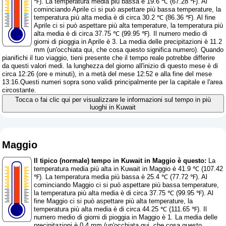
℉). La temperatura media più bassa è 19.6 ℃ (67.28 ℉). Al
cominciando Aprile ci si può aspettare più bassa temperature, la
temperatura più alta media è di circa 30.2 ℃ (86.36 ℉). Al fine
Aprile ci si può aspettare più alta temperature, la temperatura più
alta media è di circa 37.75 ℃ (99.95 ℉). Il numero medio di
giorni di pioggia in Aprile è 3. La media delle precipitazioni è 11.2
mm (
un'occhiata qui, che cosa questo significa numero
). Quando
pianifichi il tuo viaggio, tieni presente che il tempo reale potrebbe differire
da questi valori medi. la lunghezza del giorno all'inizio di questo mese è di
circa 12:26 (ore e minuti), in a metà del mese 12:52 e alla fine del mese
13:16.Questi numeri sopra sono validi principalmente per la capitale e l'area
circostante.
Tocca o fai clic qui per visualizzare le informazioni sul tempo in più
luoghi in Kuwait
Maggio
Il tipico (normale) tempo in Kuwait in Maggio è questo:
La
temperatura media più alta in Kuwait in Maggio è 41.9 ℃ (107.42
℉). La temperatura media più bassa è 25.4 ℃ (77.72 ℉). Al
cominciando Maggio ci si può aspettare più bassa temperature,
la temperatura più alta media è di circa 37.75 ℃ (99.95 ℉). Al
fine Maggio ci si può aspettare più alta temperature, la
temperatura più alta media è di circa 44.25 ℃ (111.65 ℉). Il
numero medio di giorni di pioggia in Maggio è 1. La media delle
precipitazioni è 0.4 mm (
un'occhiata qui, che cosa questo