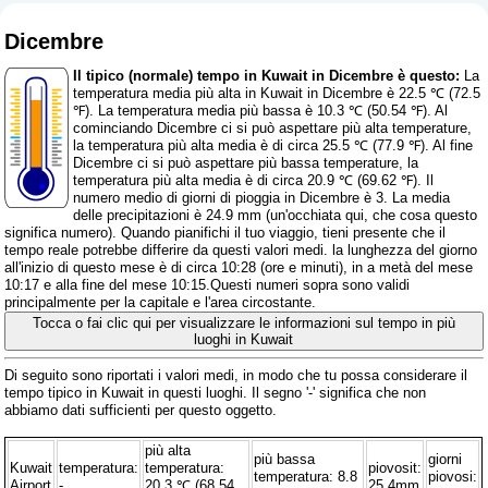
Dicembre
Il tipico (normale) tempo in Kuwait in Dicembre è questo:
La
temperatura media più alta in Kuwait in Dicembre è 22.5 ℃ (72.5
℉). La temperatura media più bassa è 10.3 ℃ (50.54 ℉). Al
cominciando Dicembre ci si può aspettare più alta temperature,
la temperatura più alta media è di circa 25.5 ℃ (77.9 ℉). Al fine
Dicembre ci si può aspettare più bassa temperature, la
temperatura più alta media è di circa 20.9 ℃ (69.62 ℉). Il
numero medio di giorni di pioggia in Dicembre è 3. La media
delle precipitazioni è 24.9 mm (
un'occhiata qui, che cosa questo
significa numero
). Quando pianifichi il tuo viaggio, tieni presente che il
tempo reale potrebbe differire da questi valori medi. la lunghezza del giorno
all'inizio di questo mese è di circa 10:28 (ore e minuti), in a metà del mese
10:17 e alla fine del mese 10:15.Questi numeri sopra sono validi
principalmente per la capitale e l'area circostante.
Tocca o fai clic qui per visualizzare le informazioni sul tempo in più
luoghi in Kuwait
Di seguito sono riportati i valori medi, in modo che tu possa considerare il
tempo tipico in Kuwait in questi luoghi. Il segno '-' significa che non
abbiamo dati sufficienti per questo oggetto.
più alta
più bassa
giorni
Kuwait
temperatura:
temperatura:
piovosit:
temperatura: 8.8
piovosi:
Airport
-
20.3 ℃ (68.54
25.4mm