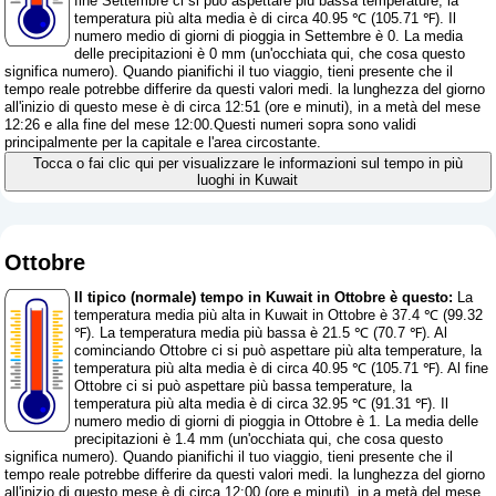
fine Settembre ci si può aspettare più bassa temperature, la
temperatura più alta media è di circa 40.95 ℃ (105.71 ℉). Il
numero medio di giorni di pioggia in Settembre è 0. La media
delle precipitazioni è 0 mm (
un'occhiata qui, che cosa questo
significa numero
). Quando pianifichi il tuo viaggio, tieni presente che il
tempo reale potrebbe differire da questi valori medi. la lunghezza del giorno
all'inizio di questo mese è di circa 12:51 (ore e minuti), in a metà del mese
12:26 e alla fine del mese 12:00.Questi numeri sopra sono validi
principalmente per la capitale e l'area circostante.
Tocca o fai clic qui per visualizzare le informazioni sul tempo in più
luoghi in Kuwait
Ottobre
Il tipico (normale) tempo in Kuwait in Ottobre è questo:
La
temperatura media più alta in Kuwait in Ottobre è 37.4 ℃ (99.32
℉). La temperatura media più bassa è 21.5 ℃ (70.7 ℉). Al
cominciando Ottobre ci si può aspettare più alta temperature, la
temperatura più alta media è di circa 40.95 ℃ (105.71 ℉). Al fine
Ottobre ci si può aspettare più bassa temperature, la
temperatura più alta media è di circa 32.95 ℃ (91.31 ℉). Il
numero medio di giorni di pioggia in Ottobre è 1. La media delle
precipitazioni è 1.4 mm (
un'occhiata qui, che cosa questo
significa numero
). Quando pianifichi il tuo viaggio, tieni presente che il
tempo reale potrebbe differire da questi valori medi. la lunghezza del giorno
all'inizio di questo mese è di circa 12:00 (ore e minuti), in a metà del mese