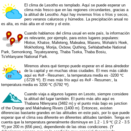
El clima de Lesotho es templado. Aquí se puede esperar un
clima más fresco que en las regiones circundantes, gracias a
la altitud de Lesotho. Aquí hay inviernos fríos o fríos y secos,
pero veranos calurosos y húmedos. La precipitación anual no
es alta, es más alta en el norte y el este.
Cuando hablamos del clima usual en este país, la información
es relevante, por ejemplo, para estos lugares populares:
Hlotse, Khatse, Mafeteng, Malealea, Maseru, Mohale's Hoek,
Mokhotlong, Morija, Oxbow, Quthing, Sehlabathebe National
Park, Semonkong, Teyateyaneng, Thaba Tseka, Thaba Bosiu,
Ts'ehlanyane National Park.
Miremos ahora qué tiempo puede esperar en el área alrededor
de la capital y en muchas otras ciudades. El mes más cálido
aquí es #x# - Resumen:, la temperatura media es -3200 ℃
(-5728 ℉). El mes más frío aquí es #x# - Resumen:, la
temperatura media es 3200 ℃ (5792 ℉).
Cuando viaja a algunos lugares en Lesoto, siempre considere
la altitud del lugar también. El punto más alto aquí es
Thabana Ntlenyana (3482 m) y el punto más bajo es junction
of the Orange and Makhaleng Rivers (1400 m). Entonces, existen
diferencias bastante grandes en las altitudes en este país, por lo que puede
esperar que el clima sea diferente en diferentes altitudes también. Tenga en
cuenta que la temperatura generalmente disminuye en 1.2 - 1.9 ℃ (2.2 - 3.5
℉) por 200 m (656 pies), dependiendo de las otras condiciones. (Y