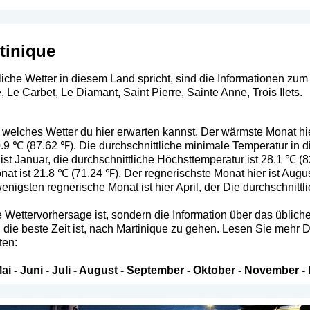
tinique
he Wetter in diesem Land spricht, sind die Informationen zum B
, Le Carbet, Le Diamant, Saint Pierre, Sainte Anne, Trois Ilets.
 welches Wetter du hier erwarten kannst. Der wärmste Monat hier 
.9 ℃ (87.62 ℉). Die durchschnittliche minimale Temperatur in 
 ist Januar, die durchschnittliche Höchsttemperatur ist 28.1 ℃ (8
t ist 21.8 ℃ (71.24 ℉). Der regnerischste Monat hier ist Augus
nigsten regnerische Monat ist hier April, der Die durchschnitt
 Wettervorhersage ist, sondern die Information über das übliche 
die beste Zeit ist, nach Martinique zu gehen. Lesen Sie mehr D
ten:
ai
-
Juni
-
Juli
-
August
-
September
-
Oktober
-
November
-