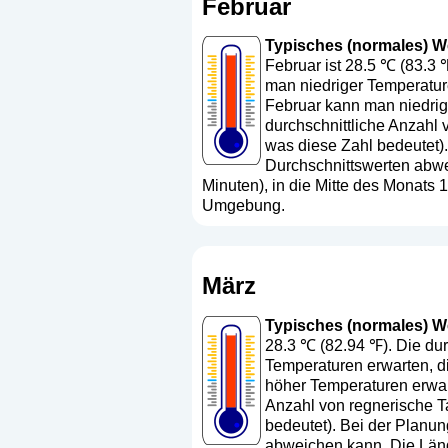
Februar
Typisches (normales) Wet
Februar ist 28.5 ℃ (83.3 
man niedriger Temperature
Februar kann man niedrige
durchschnittliche Anzahl 
was diese Zahl bedeutet
)
Durchschnittswerten abwe
Minuten), in die Mitte des Monats
Umgebung.
März
Typisches (normales) Wet
28.3 ℃ (82.94 ℉). Die dur
Temperaturen erwarten, d
höher Temperaturen erwart
Anzahl von regnerische Ta
bedeutet
). Bei der Planun
abweichen kann. Die Läng