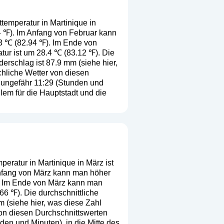
temperatur in Martinique in
24 ℉). Im Anfang von Februar kann
.3 ℃ (82.94 ℉). Im Ende von
tur ist um 28.4 ℃ (83.12 ℉). Die
derschlag ist 87.9 mm (
siehe hier,
ächliche Wetter von diesen
 ungefähr 11:29 (Stunden und
lem für die Hauptstadt und die
eratur in Martinique in März ist
 Anfang von März kann man höher
). Im Ende von März kann man
66 ℉). Die durchschnittliche
m (
siehe hier, was diese Zahl
 von diesen Durchschnittswerten
en und Minuten), in die Mitte des