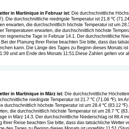
ter in Martinique in Februar ist:
Die durchschnittliche Höchst
℉). Die durchschnittliche niedrigste Temperatur ist 21.8 ℃ (71.
n erwarten, die durchschnittlich höchste Temperatur ist um 28
r Temperaturen erwarten, die durchschnittlich höchste Tempera
von regnerische Tage in Februar 14.1. Der durchschnittliche Nie
. Bei der Planung Ihrer Reise beachten Sie bitte, dass das tats
ichen kann. Die Länge des Tages zu Beginn dieses Monats ist
 11:39 und am Ende des Monats 11:51.Diese Zahlen gelten vor al
ter in Martinique in März ist:
Die durchschnittliche Höchsttemp
chschnittliche niedrigste Temperatur ist 21.7 ℃ (71.06 ℉). Im
ie durchschnittlich höchste Temperatur ist um 28.4 ℃ (83.12 ℉
en, die durchschnittlich höchste Temperatur ist um 28.7 ℃ (83.
ge in März 14.3. Der durchschnittliche Niederschlag ist 88.4 m
g Ihrer Reise beachten Sie bitte, dass das tatsächliche Wetter
e des Tages zu Beginn dieses Monats ist ungefähr 11:51 (Stund