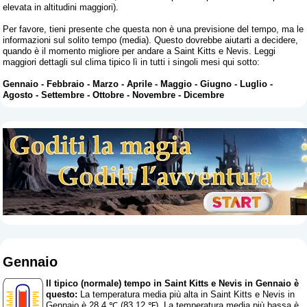
elevata in altitudini maggiori).
Per favore, tieni presente che questa non è una previsione del tempo, ma le
informazioni sul solito tempo (media). Questo dovrebbe aiutarti a decidere,
quando è il momento migliore per andare a Saint Kitts e Nevis. Leggi
maggiori dettagli sul clima tipico lì in tutti i singoli mesi qui sotto:
Gennaio
-
Febbraio
-
Marzo
-
Aprile
-
Maggio
-
Giugno
-
Luglio
-
Agosto
-
Settembre
-
Ottobre
-
Novembre
-
Dicembre
Gennaio
Il tipico (normale) tempo in Saint Kitts e Nevis in Gennaio è
questo:
La temperatura media più alta in Saint Kitts e Nevis in
Gennaio è 28.4 ℃ (83.12 ℉). La temperatura media più bassa è