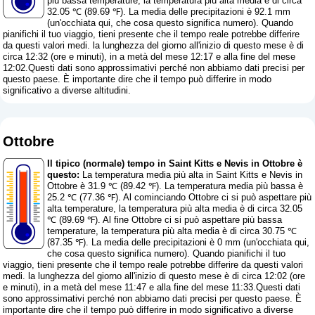
più bassa temperature, la temperatura più alta media è di circa
32.05 ℃ (89.69 ℉). La media delle precipitazioni è 92.1 mm
(
un'occhiata qui, che cosa questo significa numero
). Quando
pianifichi il tuo viaggio, tieni presente che il tempo reale potrebbe differire
da questi valori medi. la lunghezza del giorno all'inizio di questo mese è di
circa 12:32 (ore e minuti), in a metà del mese 12:17 e alla fine del mese
12:02.Questi dati sono approssimativi perché non abbiamo dati precisi per
questo paese. È importante dire che il tempo può differire in modo
significativo a diverse altitudini.
Ottobre
Il tipico (normale) tempo in Saint Kitts e Nevis in Ottobre è
questo:
La temperatura media più alta in Saint Kitts e Nevis in
Ottobre è 31.9 ℃ (89.42 ℉). La temperatura media più bassa è
25.2 ℃ (77.36 ℉). Al cominciando Ottobre ci si può aspettare più
alta temperature, la temperatura più alta media è di circa 32.05
℃ (89.69 ℉). Al fine Ottobre ci si può aspettare più bassa
temperature, la temperatura più alta media è di circa 30.75 ℃
(87.35 ℉). La media delle precipitazioni è 0 mm (
un'occhiata qui,
che cosa questo significa numero
). Quando pianifichi il tuo
viaggio, tieni presente che il tempo reale potrebbe differire da questi valori
medi. la lunghezza del giorno all'inizio di questo mese è di circa 12:02 (ore
e minuti), in a metà del mese 11:47 e alla fine del mese 11:33.Questi dati
sono approssimativi perché non abbiamo dati precisi per questo paese. È
importante dire che il tempo può differire in modo significativo a diverse