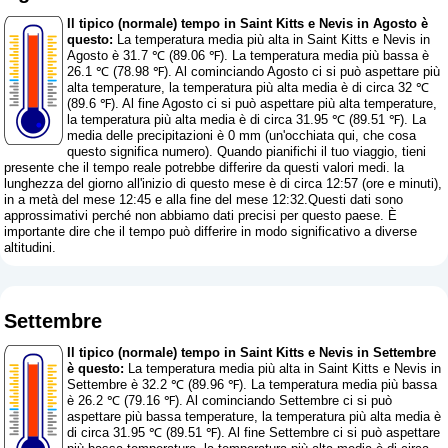
Il tipico (normale) tempo in Saint Kitts e Nevis in Agosto è
questo:
La temperatura media più alta in Saint Kitts e Nevis in
Agosto è 31.7 ℃ (89.06 ℉). La temperatura media più bassa è
26.1 ℃ (78.98 ℉). Al cominciando Agosto ci si può aspettare più
alta temperature, la temperatura più alta media è di circa 32 ℃
(89.6 ℉). Al fine Agosto ci si può aspettare più alta temperature,
la temperatura più alta media è di circa 31.95 ℃ (89.51 ℉). La
media delle precipitazioni è 0 mm (
un'occhiata qui, che cosa
questo significa numero
). Quando pianifichi il tuo viaggio, tieni
presente che il tempo reale potrebbe differire da questi valori medi. la
lunghezza del giorno all'inizio di questo mese è di circa 12:57 (ore e minuti),
in a metà del mese 12:45 e alla fine del mese 12:32.Questi dati sono
approssimativi perché non abbiamo dati precisi per questo paese. È
importante dire che il tempo può differire in modo significativo a diverse
altitudini.
Settembre
Il tipico (normale) tempo in Saint Kitts e Nevis in Settembre
è questo:
La temperatura media più alta in Saint Kitts e Nevis in
Settembre è 32.2 ℃ (89.96 ℉). La temperatura media più bassa
è 26.2 ℃ (79.16 ℉). Al cominciando Settembre ci si può
aspettare più bassa temperature, la temperatura più alta media è
di circa 31.95 ℃ (89.51 ℉). Al fine Settembre ci si può aspettare