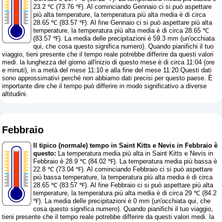
23.2 ℃ (73.76 ℉). Al cominciando Gennaio ci si può aspettare
più alta temperature, la temperatura più alta media è di circa
28.65 ℃ (83.57 ℉). Al fine Gennaio ci si può aspettare più alta
temperature, la temperatura più alta media è di circa 28.65 ℃
(83.57 ℉). La media delle precipitazioni è 59.3 mm (
un'occhiata
qui, che cosa questo significa numero
). Quando pianifichi il tuo
viaggio, tieni presente che il tempo reale potrebbe differire da questi valori
medi. la lunghezza del giorno all'inizio di questo mese è di circa 11:04 (ore
e minuti), in a metà del mese 11:10 e alla fine del mese 11:20.Questi dati
sono approssimativi perché non abbiamo dati precisi per questo paese. È
importante dire che il tempo può differire in modo significativo a diverse
altitudini.
Febbraio
Il tipico (normale) tempo in Saint Kitts e Nevis in Febbraio è
questo:
La temperatura media più alta in Saint Kitts e Nevis in
Febbraio è 28.9 ℃ (84.02 ℉). La temperatura media più bassa è
22.8 ℃ (73.04 ℉). Al cominciando Febbraio ci si può aspettare
più bassa temperature, la temperatura più alta media è di circa
28.65 ℃ (83.57 ℉). Al fine Febbraio ci si può aspettare più alta
temperature, la temperatura più alta media è di circa 29 ℃ (84.2
℉). La media delle precipitazioni è 0 mm (
un'occhiata qui, che
cosa questo significa numero
). Quando pianifichi il tuo viaggio,
tieni presente che il tempo reale potrebbe differire da questi valori medi. la