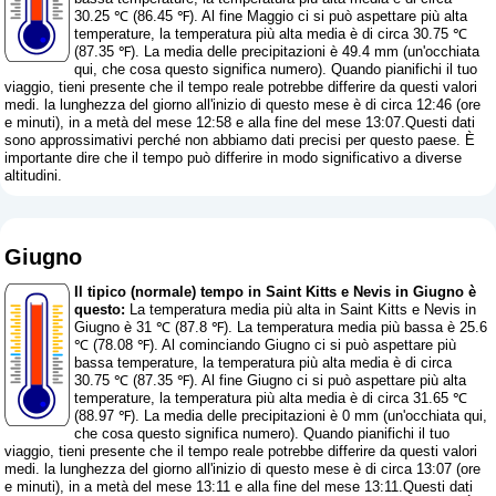
30.25 ℃ (86.45 ℉). Al fine Maggio ci si può aspettare più alta
temperature, la temperatura più alta media è di circa 30.75 ℃
(87.35 ℉). La media delle precipitazioni è 49.4 mm (
un'occhiata
qui, che cosa questo significa numero
). Quando pianifichi il tuo
viaggio, tieni presente che il tempo reale potrebbe differire da questi valori
medi. la lunghezza del giorno all'inizio di questo mese è di circa 12:46 (ore
e minuti), in a metà del mese 12:58 e alla fine del mese 13:07.Questi dati
sono approssimativi perché non abbiamo dati precisi per questo paese. È
importante dire che il tempo può differire in modo significativo a diverse
altitudini.
Giugno
Il tipico (normale) tempo in Saint Kitts e Nevis in Giugno è
questo:
La temperatura media più alta in Saint Kitts e Nevis in
Giugno è 31 ℃ (87.8 ℉). La temperatura media più bassa è 25.6
℃ (78.08 ℉). Al cominciando Giugno ci si può aspettare più
bassa temperature, la temperatura più alta media è di circa
30.75 ℃ (87.35 ℉). Al fine Giugno ci si può aspettare più alta
temperature, la temperatura più alta media è di circa 31.65 ℃
(88.97 ℉). La media delle precipitazioni è 0 mm (
un'occhiata qui,
che cosa questo significa numero
). Quando pianifichi il tuo
viaggio, tieni presente che il tempo reale potrebbe differire da questi valori
medi. la lunghezza del giorno all'inizio di questo mese è di circa 13:07 (ore
e minuti), in a metà del mese 13:11 e alla fine del mese 13:11.Questi dati