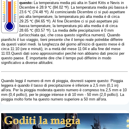
questo:
La temperatura media più alta in Saint Kitts e Nevis in
Dicembre è 28.9 ℃ (84.02 ℉). La temperatura media più bassa è
23.6 ℃ (74.48 ℉). Al cominciando Dicembre ci si può aspettare
più alta temperature, la temperatura più alta media è di circa
29.25 ℃ (84.65 ℉). Al fine Dicembre ci si può aspettare più
bassa temperature, la temperatura più alta media è di circa
28.65 ℃ (83.57 ℉). La media delle precipitazioni è 0 mm
(
un'occhiata qui, che cosa questo significa numero
). Quando
pianifichi il tuo viaggio, tieni presente che il tempo reale potrebbe differire
da questi valori medi. la lunghezza del giorno all'inizio di questo mese è di
circa 11:10 (ore e minuti), in a metà del mese 11:04 e alla fine del mese
11:03.Questi dati sono approssimativi perché non abbiamo dati precisi per
questo paese. È importante dire che il tempo può differire in modo
significativo a diverse altitudini.
Quando leggi il numero di mm di pioggia, dovresti sapere questo: Pioggia
leggera è quando il tasso di precipitazione è inferiore a 2,5 mm (0,1 in)
all'ora. Per la pioggia moderata questo numero è compreso tra 2,5 mm e 10
mm (0,4 pollici), per le piogge intense è di 10 mm - 50 mm (2,0 pollici). La
pioggia molto forte ha questo numero superiore a 50 mm all'ora.