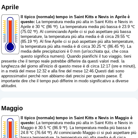
Aprile
Il tipico (normale) tempo in Saint Kitts e Nevis in Aprile è
questo:
La temperatura media più alta in Saint Kitts e Nevis in
Aprile è 30 ℃ (86 ℉). La temperatura media più bassa è 23.9 ℃
(75.02 ℉). Al cominciando Aprile ci si può aspettare più bassa
temperature, la temperatura più alta media è di circa 29.55 ℃
(85.19 ℉). Al fine Aprile ci si può aspettare più alta temperature,
la temperatura più alta media è di circa 30.25 ℃ (86.45 ℉). La
media delle precipitazioni è 0 mm (
un'occhiata qui, che cosa
questo significa numero
). Quando pianifichi il tuo viaggio, tieni
presente che il tempo reale potrebbe differire da questi valori medi. la
lunghezza del giorno all'inizio di questo mese è di circa 12:17 (ore e minuti),
in a metà del mese 12:32 e alla fine del mese 12:46.Questi dati sono
approssimativi perché non abbiamo dati precisi per questo paese. È
importante dire che il tempo può differire in modo significativo a diverse
altitudini.
Maggio
Il tipico (normale) tempo in Saint Kitts e Nevis in Maggio è
questo:
La temperatura media più alta in Saint Kitts e Nevis in
Maggio è 30.5 ℃ (86.9 ℉). La temperatura media più bassa è
24.8 ℃ (76.64 ℉). Al cominciando Maggio ci si può aspettare più
bassa temperature, la temperatura più alta media è di circa