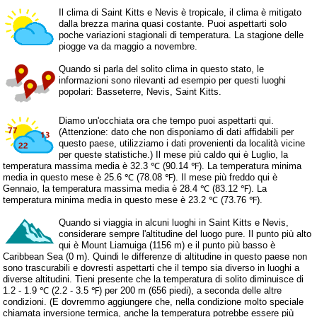
Il clima di Saint Kitts e Nevis è tropicale, il clima è mitigato
dalla brezza marina quasi costante. Puoi aspettarti solo
poche variazioni stagionali di temperatura. La stagione delle
piogge va da maggio a novembre.
Quando si parla del solito clima in questo stato, le
informazioni sono rilevanti ad esempio per questi luoghi
popolari: Basseterre, Nevis, Saint Kitts.
Diamo un'occhiata ora che tempo puoi aspettarti qui.
(Attenzione: dato che non disponiamo di dati affidabili per
questo paese, utilizziamo i dati provenienti da località vicine
per queste statistiche.) Il mese più caldo qui è Luglio, la
temperatura massima media è 32.3 ℃ (90.14 ℉). La temperatura minima
media in questo mese è 25.6 ℃ (78.08 ℉). Il mese più freddo qui è
Gennaio, la temperatura massima media è 28.4 ℃ (83.12 ℉). La
temperatura minima media in questo mese è 23.2 ℃ (73.76 ℉).
Quando si viaggia in alcuni luoghi in Saint Kitts e Nevis,
considerare sempre l'altitudine del luogo pure. Il punto più alto
qui è Mount Liamuiga (1156 m) e il punto più basso è
Caribbean Sea (0 m). Quindi le differenze di altitudine in questo paese non
sono trascurabili e dovresti aspettarti che il tempo sia diverso in luoghi a
diverse altitudini. Tieni presente che la temperatura di solito diminuisce di
1.2 - 1.9 ℃ (2.2 - 3.5 ℉) per 200 m (656 piedi), a seconda delle altre
condizioni. (E dovremmo aggiungere che, nella condizione molto speciale
chiamata inversione termica, anche la temperatura potrebbe essere più