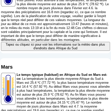
vous pouvez vous attendre à bas températures, la température
la plus élevée moyenne est autour de plus 25.9 ℃ (78.62 ℉). Le
nombre moyen de jours pluvieux dans Février est 4.6. la
moyenne des précipitations est 16.8 mm (
regardez ici, ce que ce nombre
signifie
). Lors de la planification de votre voyage, veuillez garder à l'esprit
que le temps réel peut différer de ces valeurs moyennes. La longueur du
jour au début de ce mois est approximativement 13:47 (heures et minutes),
en le milieu du mois 13:19 et à la fin du mois 12:48.Ces chiffres ci-dessus
sont valables principalement pour la capitale et la zone qui l'entoure. Il est
important de dire que le temps peut différer de manière significative à
différentes altitudes, en particulier dans les montagnes.
Tapez ou cliquez ici pour voir les informations sur la météo dans plus
d'endroits dans Afrique du Sud
Mars
Le temps typique (habituel) en Afrique du Sud en Mars est-
ce:
La température la plus élevée moyenne Afrique du Sud à
Mars est 25.4 ℃ (77.72 ℉). la plus basse température moyenne
est 14.4 ℃ (57.92 ℉). Au début Mars vous pouvez vous attendre
à plus haut températures, la température la plus élevée moyenne
est autour de plus 25.9 ℃ (78.62 ℉). Au fin Mars vous pouvez
vous attendre à bas températures, la température la plus élevée
moyenne est autour de plus 24.15 ℃ (75.47 ℉). Le nombre
moyen de jours pluvieux dans Mars est 4.7. la moyenne
des précipitations est 19.6 mm (
regardez ici, ce que ce nombre signifie
).