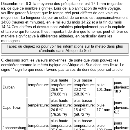
Décembre est 6.3. la moyenne des précipitations est 17.1 mm (
regardez
ici, ce que ce nombre signifie
). Lors de la planification de votre voyage,
veuillez garder à l'esprit que le temps réel peut différer de ces valeurs
moyennes. La longueur du jour au début de ce mois est approximativement
14:08 (heures et minutes), en le milieu du mois 14:22 et à la fin du mois
14:24.Ces chiffres ci-dessus sont valables principalement pour la capitale
et la zone qui l'entoure. Il est important de dire que le temps peut différer de
manière significative à différentes altitudes, en particulier dans les
montagnes.
Tapez ou cliquez ici pour voir les informations sur la météo dans plus
d'endroits dans Afrique du Sud
Ci-dessous sont les valeurs moyennes, de sorte que vous pouvez les
considérer comme la météo typique en Afrique du Sud dans ces lieux. Le
signe '-' signifie que nous n'avons pas assez de données pour cet article.
plus haute
plus basse
jours
température:
température:
température:
pluie:
Durban
pluvieux:
-
26.6 ℃
20.2 ℃
101.3mm
15.3
(79.88 ℉)
(68.36 ℉)
plus haute
plus basse
jours
température:
température:
température:
pluie:
Cape Town
pluvieux:
-
24.6 ℃
15.4 ℃
17.1mm
6.3
(76.28 ℉)
(59.72 ℉)
plus haute
plus basse
jours
température:
température:
température:
pluie:
Johannesburg
pluvieux: