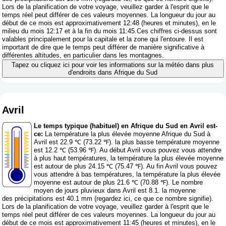
Lors de la planification de votre voyage, veuillez garder à l'esprit que le
temps réel peut différer de ces valeurs moyennes. La longueur du jour au
début de ce mois est approximativement 12:48 (heures et minutes), en le
milieu du mois 12:17 et à la fin du mois 11:45.Ces chiffres ci-dessus sont
valables principalement pour la capitale et la zone qui l'entoure. Il est
important de dire que le temps peut différer de manière significative à
différentes altitudes, en particulier dans les montagnes.
Tapez ou cliquez ici pour voir les informations sur la météo dans plus
d'endroits dans Afrique du Sud
Avril
Le temps typique (habituel) en Afrique du Sud en Avril est-
ce:
La température la plus élevée moyenne Afrique du Sud à
Avril est 22.9 ℃ (73.22 ℉). la plus basse température moyenne
est 12.2 ℃ (53.96 ℉). Au début Avril vous pouvez vous attendre
à plus haut températures, la température la plus élevée moyenne
est autour de plus 24.15 ℃ (75.47 ℉). Au fin Avril vous pouvez
vous attendre à bas températures, la température la plus élevée
moyenne est autour de plus 21.6 ℃ (70.88 ℉). Le nombre
moyen de jours pluvieux dans Avril est 8.1. la moyenne
des précipitations est 40.1 mm (
regardez ici, ce que ce nombre signifie
).
Lors de la planification de votre voyage, veuillez garder à l'esprit que le
temps réel peut différer de ces valeurs moyennes. La longueur du jour au
début de ce mois est approximativement 11:45 (heures et minutes), en le