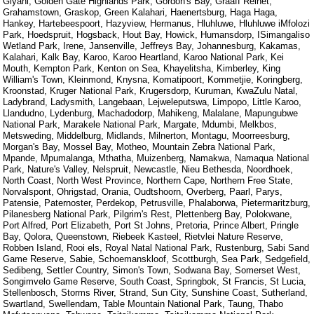
Giyani, Golden Gate Highlands Park, Gordon's Bay, Graaff Reinet,
Grahamstown, Graskop, Green Kalahari, Haenertsburg, Haga Haga,
Hankey, Hartebeespoort, Hazyview, Hermanus, Hluhluwe, Hluhluwe iMfolozi
Park, Hoedspruit, Hogsback, Hout Bay, Howick, Humansdorp, ISimangaliso
Wetland Park, Irene, Jansenville, Jeffreys Bay, Johannesburg, Kakamas,
Kalahari, Kalk Bay, Karoo, Karoo Heartland, Karoo National Park, Kei
Mouth, Kempton Park, Kenton on Sea, Khayelitsha, Kimberley, King
William's Town, Kleinmond, Knysna, Komatipoort, Kommetjie, Koringberg,
Kroonstad, Kruger National Park, Krugersdorp, Kuruman, KwaZulu Natal,
Ladybrand, Ladysmith, Langebaan, Lejweleputswa, Limpopo, Little Karoo,
Llandudno, Lydenburg, Machadodorp, Mahikeng, Malalane, Mapungubwe
National Park, Marakele National Park, Margate, Mdumbi, Melkbos,
Metsweding, Middelburg, Midlands, Milnerton, Montagu, Moorreesburg,
Morgan's Bay, Mossel Bay, Motheo, Mountain Zebra National Park,
Mpande, Mpumalanga, Mthatha, Muizenberg, Namakwa, Namaqua National
Park, Nature's Valley, Nelspruit, Newcastle, Nieu Bethesda, Noordhoek,
North Coast, North West Province, Northern Cape, Northern Free State,
Norvalspont, Ohrigstad, Orania, Oudtshoorn, Overberg, Paarl, Parys,
Patensie, Paternoster, Perdekop, Petrusville, Phalaborwa, Pietermaritzburg,
Pilanesberg National Park, Pilgrim's Rest, Plettenberg Bay, Polokwane,
Port Alfred, Port Elizabeth, Port St Johns, Pretoria, Prince Albert, Pringle
Bay, Qolora, Queenstown, Riebeek Kasteel, Rietvlei Nature Reserve,
Robben Island, Rooi els, Royal Natal National Park, Rustenburg, Sabi Sand
Game Reserve, Sabie, Schoemanskloof, Scottburgh, Sea Park, Sedgefield,
Sedibeng, Settler Country, Simon's Town, Sodwana Bay, Somerset West,
Songimvelo Game Reserve, South Coast, Springbok, St Francis, St Lucia,
Stellenbosch, Storms River, Strand, Sun City, Sunshine Coast, Sutherland,
Swartland, Swellendam, Table Mountain National Park, Taung, Thabo