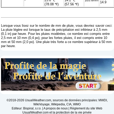
-
25.6 ℃
14.2 ℃
103.6mm
14.9
(78.08 ℉)
(57.56 ℉)
Lorsque vous lisez sur le nombre de mm de pluie, vous devriez savoir ceci:
La pluie légère est lorsque le taux de précipitation est inférieur à 2,5 mm
(0,1 in) par heure. Pour les pluies modérées, ce nombre est compris entre
2,5 mm et 10 mm (0,4 po), pour les fortes pluies, il est compris entre 10
mm et 50 mm (2,0 po). Une pluie très forte a ce nombre supérieur à 50 mm
par heure.
©2018-2026 UsualWeather.com, sources de données principales: MWDI,
WikiVoyage, Wikipedia, CIA, WMO
Editeur: Bispiral, s.r.o. |
A propos de nous
|
Règlement du site Web
UsualWeather.com et la protection de la vie privée