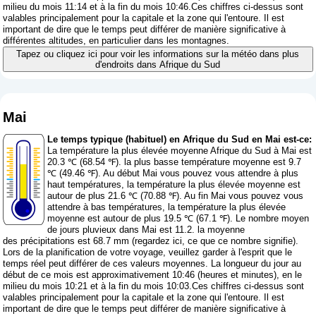
milieu du mois 11:14 et à la fin du mois 10:46.Ces chiffres ci-dessus sont
valables principalement pour la capitale et la zone qui l'entoure. Il est
important de dire que le temps peut différer de manière significative à
différentes altitudes, en particulier dans les montagnes.
Tapez ou cliquez ici pour voir les informations sur la météo dans plus
d'endroits dans Afrique du Sud
Mai
Le temps typique (habituel) en Afrique du Sud en Mai est-ce:
La température la plus élevée moyenne Afrique du Sud à Mai est
20.3 ℃ (68.54 ℉). la plus basse température moyenne est 9.7
℃ (49.46 ℉). Au début Mai vous pouvez vous attendre à plus
haut températures, la température la plus élevée moyenne est
autour de plus 21.6 ℃ (70.88 ℉). Au fin Mai vous pouvez vous
attendre à bas températures, la température la plus élevée
moyenne est autour de plus 19.5 ℃ (67.1 ℉). Le nombre moyen
de jours pluvieux dans Mai est 11.2. la moyenne
des précipitations est 68.7 mm (
regardez ici, ce que ce nombre signifie
).
Lors de la planification de votre voyage, veuillez garder à l'esprit que le
temps réel peut différer de ces valeurs moyennes. La longueur du jour au
début de ce mois est approximativement 10:46 (heures et minutes), en le
milieu du mois 10:21 et à la fin du mois 10:03.Ces chiffres ci-dessus sont
valables principalement pour la capitale et la zone qui l'entoure. Il est
important de dire que le temps peut différer de manière significative à