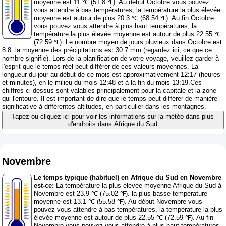
moyenne est 11 ℃ (51.8 ℉). Au début Octobre vous pouvez
vous attendre à bas températures, la température la plus élevée
moyenne est autour de plus 20.3 ℃ (68.54 ℉). Au fin Octobre
vous pouvez vous attendre à plus haut températures, la
température la plus élevée moyenne est autour de plus 22.55 ℃
(72.59 ℉). Le nombre moyen de jours pluvieux dans Octobre est
8.8. la moyenne des précipitations est 30.7 mm (
regardez ici, ce que ce
nombre signifie
). Lors de la planification de votre voyage, veuillez garder à
l'esprit que le temps réel peut différer de ces valeurs moyennes. La
longueur du jour au début de ce mois est approximativement 12:17 (heures
et minutes), en le milieu du mois 12:48 et à la fin du mois 13:19.Ces
chiffres ci-dessus sont valables principalement pour la capitale et la zone
qui l'entoure. Il est important de dire que le temps peut différer de manière
significative à différentes altitudes, en particulier dans les montagnes.
Tapez ou cliquez ici pour voir les informations sur la météo dans plus
d'endroits dans Afrique du Sud
Novembre
Le temps typique (habituel) en Afrique du Sud en Novembre
est-ce:
La température la plus élevée moyenne Afrique du Sud à
Novembre est 23.9 ℃ (75.02 ℉). la plus basse température
moyenne est 13.1 ℃ (55.58 ℉). Au début Novembre vous
pouvez vous attendre à bas températures, la température la plus
élevée moyenne est autour de plus 22.55 ℃ (72.59 ℉). Au fin
Novembre vous pouvez vous attendre à plus haut températures,