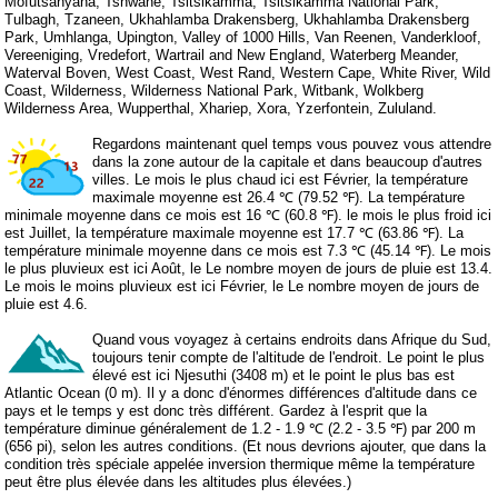
Mofutsanyana, Tshwane, Tsitsikamma, Tsitsikamma National Park,
Tulbagh, Tzaneen, Ukhahlamba Drakensberg, Ukhahlamba Drakensberg
Park, Umhlanga, Upington, Valley of 1000 Hills, Van Reenen, Vanderkloof,
Vereeniging, Vredefort, Wartrail and New England, Waterberg Meander,
Waterval Boven, West Coast, West Rand, Western Cape, White River, Wild
Coast, Wilderness, Wilderness National Park, Witbank, Wolkberg
Wilderness Area, Wupperthal, Xhariep, Xora, Yzerfontein, Zululand.
Regardons maintenant quel temps vous pouvez vous attendre
dans la zone autour de la capitale et dans beaucoup d'autres
villes. Le mois le plus chaud ici est Février, la température
maximale moyenne est 26.4 ℃ (79.52 ℉). La température
minimale moyenne dans ce mois est 16 ℃ (60.8 ℉). le mois le plus froid ici
est Juillet, la température maximale moyenne est 17.7 ℃ (63.86 ℉). La
température minimale moyenne dans ce mois est 7.3 ℃ (45.14 ℉). Le mois
le plus pluvieux est ici Août, le Le nombre moyen de jours de pluie est 13.4.
Le mois le moins pluvieux est ici Février, le Le nombre moyen de jours de
pluie est 4.6.
Quand vous voyagez à certains endroits dans Afrique du Sud,
toujours tenir compte de l'altitude de l'endroit. Le point le plus
élevé est ici Njesuthi (3408 m) et le point le plus bas est
Atlantic Ocean (0 m). Il y a donc d'énormes différences d'altitude dans ce
pays et le temps y est donc très différent. Gardez à l'esprit que la
température diminue généralement de 1.2 - 1.9 ℃ (2.2 - 3.5 ℉) par 200 m
(656 pi), selon les autres conditions. (Et nous devrions ajouter, que dans la
condition très spéciale appelée inversion thermique même la température
peut être plus élevée dans les altitudes plus élevées.)