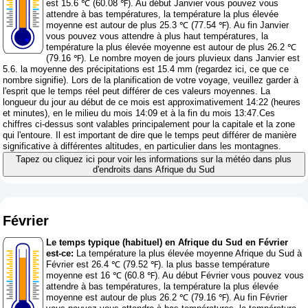
est 15.6 ℃ (60.08 ℉). Au début Janvier vous pouvez vous
attendre à bas températures, la température la plus élevée
moyenne est autour de plus 25.3 ℃ (77.54 ℉). Au fin Janvier
vous pouvez vous attendre à plus haut températures, la
température la plus élevée moyenne est autour de plus 26.2 ℃
(79.16 ℉). Le nombre moyen de jours pluvieux dans Janvier est
5.6. la moyenne des précipitations est 15.4 mm (
regardez ici, ce que ce
nombre signifie
). Lors de la planification de votre voyage, veuillez garder à
l'esprit que le temps réel peut différer de ces valeurs moyennes. La
longueur du jour au début de ce mois est approximativement 14:22 (heures
et minutes), en le milieu du mois 14:09 et à la fin du mois 13:47.Ces
chiffres ci-dessus sont valables principalement pour la capitale et la zone
qui l'entoure. Il est important de dire que le temps peut différer de manière
significative à différentes altitudes, en particulier dans les montagnes.
Tapez ou cliquez ici pour voir les informations sur la météo dans plus
d'endroits dans Afrique du Sud
Février
Le temps typique (habituel) en Afrique du Sud en Février
est-ce:
La température la plus élevée moyenne Afrique du Sud à
Février est 26.4 ℃ (79.52 ℉). la plus basse température
moyenne est 16 ℃ (60.8 ℉). Au début Février vous pouvez vous
attendre à bas températures, la température la plus élevée
moyenne est autour de plus 26.2 ℃ (79.16 ℉). Au fin Février