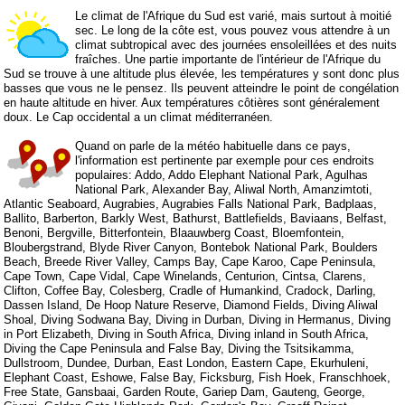
Le climat de l'Afrique du Sud est varié, mais surtout à moitié
sec. Le long de la côte est, vous pouvez vous attendre à un
climat subtropical avec des journées ensoleillées et des nuits
fraîches. Une partie importante de l'intérieur de l'Afrique du
Sud se trouve à une altitude plus élevée, les températures y sont donc plus
basses que vous ne le pensez. Ils peuvent atteindre le point de congélation
en haute altitude en hiver. Aux températures côtières sont généralement
doux. Le Cap occidental a un climat méditerranéen.
Quand on parle de la météo habituelle dans ce pays,
l'information est pertinente par exemple pour ces endroits
populaires: Addo, Addo Elephant National Park, Agulhas
National Park, Alexander Bay, Aliwal North, Amanzimtoti,
Atlantic Seaboard, Augrabies, Augrabies Falls National Park, Badplaas,
Ballito, Barberton, Barkly West, Bathurst, Battlefields, Baviaans, Belfast,
Benoni, Bergville, Bitterfontein, Blaauwberg Coast, Bloemfontein,
Bloubergstrand, Blyde River Canyon, Bontebok National Park, Boulders
Beach, Breede River Valley, Camps Bay, Cape Karoo, Cape Peninsula,
Cape Town, Cape Vidal, Cape Winelands, Centurion, Cintsa, Clarens,
Clifton, Coffee Bay, Colesberg, Cradle of Humankind, Cradock, Darling,
Dassen Island, De Hoop Nature Reserve, Diamond Fields, Diving Aliwal
Shoal, Diving Sodwana Bay, Diving in Durban, Diving in Hermanus, Diving
in Port Elizabeth, Diving in South Africa, Diving inland in South Africa,
Diving the Cape Peninsula and False Bay, Diving the Tsitsikamma,
Dullstroom, Dundee, Durban, East London, Eastern Cape, Ekurhuleni,
Elephant Coast, Eshowe, False Bay, Ficksburg, Fish Hoek, Franschhoek,
Free State, Gansbaai, Garden Route, Gariep Dam, Gauteng, George,