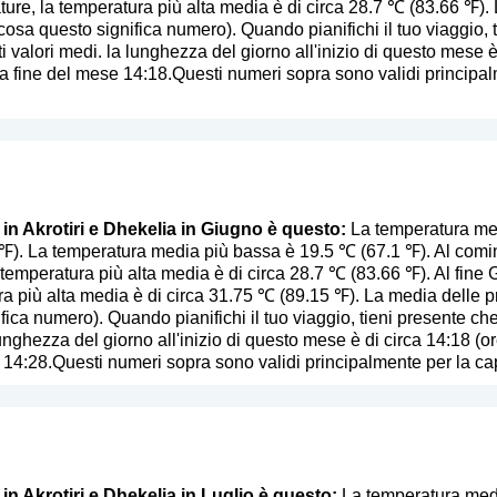
ture, la temperatura più alta media è di circa 28.7 ℃ (83.66 ℉). 
 cosa questo significa numero
). Quando pianifichi il tuo viaggio,
i valori medi. la lunghezza del giorno all'inizio di questo mese è 
 fine del mese 14:18.Questi numeri sopra sono validi principalm
 in Akrotiri e Dhekelia in Giugno è questo:
La temperatura medi
℉). La temperatura media più bassa è 19.5 ℃ (67.1 ℉). Al comi
temperatura più alta media è di circa 28.7 ℃ (83.66 ℉). Al fine G
a più alta media è di circa 31.75 ℃ (89.15 ℉). La media delle p
ifica numero
). Quando pianifichi il tuo viaggio, tieni presente ch
lunghezza del giorno all'inizio di questo mese è di circa 14:18 (o
 14:28.Questi numeri sopra sono validi principalmente per la capi
 in Akrotiri e Dhekelia in Luglio è questo:
La temperatura media