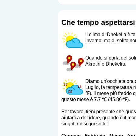
Che tempo aspettarsi 
Il clima di Dhekelia è t
inverno, ma di solito n
Quando si parla del soli
Akrotiri e Dhekelia.
Diamo un'occhiata ora ch
Luglio, la temperatura
℉). Il mese più freddo
questo mese è 7.7 ℃ (45.86 ℉).
Per favore, tieni presente che que
aiutarti a decidere, quando è il mome
singoli mesi qui sotto:
Gennaio
-
Febbraio
-
Marzo
-
Apri