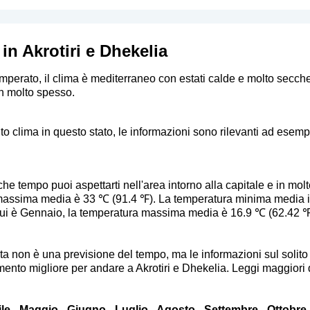
in Akrotiri e Dhekelia
emperato, il clima è mediterraneo con estati calde e molto secche 
on molto spesso.
to clima in questo stato, le informazioni sono rilevanti ad esemp
e tempo puoi aspettarti nell'area intorno alla capitale e in molte 
 massima media è 33 ℃ (91.4 ℉). La temperatura minima media 
 qui è Gennaio, la temperatura massima media è 16.9 ℃ (62.42 
sta non è una previsione del tempo, ma le informazioni sul soli
nto migliore per andare a Akrotiri e Dhekelia. Leggi maggiori detta
le
-
Maggio
-
Giugno
-
Luglio
-
Agosto
-
Settembre
-
Ottobre