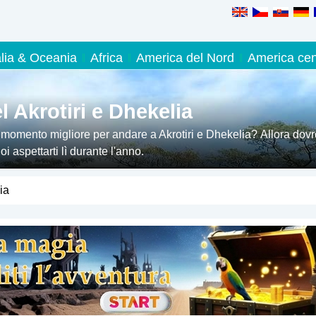
alia & Oceania
Africa
America del Nord
America cen
 Akrotiri e Dhekelia
 momento migliore per andare a Akrotiri e Dhekelia? Allora dovr
 aspettarti lì durante l'anno.
ia