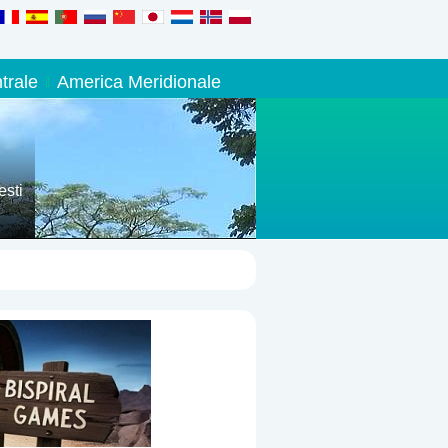
trale
America Meridionale
esti