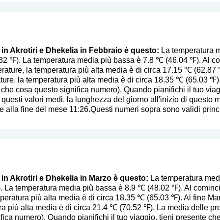
 in Akrotiri e Dhekelia in Febbraio è questo:
La temperatura me
32 ℉). La temperatura media più bassa è 7.8 ℃ (46.04 ℉). Al c
ature, la temperatura più alta media è di circa 17.15 ℃ (62.87 ℉
ture, la temperatura più alta media è di circa 18.35 ℃ (65.03 ℉)
, che cosa questo significa numero
). Quando pianifichi il tuo via
 questi valori medi. la lunghezza del giorno all'inizio di questo m
 alla fine del mese 11:26.Questi numeri sopra sono validi princi
 in Akrotiri e Dhekelia in Marzo è questo:
La temperatura media 
 La temperatura media più bassa è 8.9 ℃ (48.02 ℉). Al cominci
eratura più alta media è di circa 18.35 ℃ (65.03 ℉). Al fine Marz
a più alta media è di circa 21.4 ℃ (70.52 ℉). La media delle pr
ifica numero
). Quando pianifichi il tuo viaggio, tieni presente ch