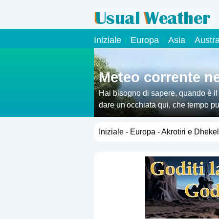
Iniziale
Europa
Asia
Austr
Meteo corrente nel
Hai bisogno di sapere, quando è il
dare un'occhiata qui, che tempo puoi
Iniziale
-
Europa
- Akrotiri e Dhekel