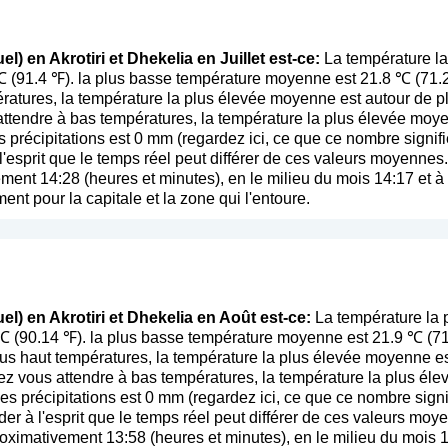
l) en Akrotiri et Dhekelia en Juillet est-ce:
La température la
 ℃ (91.4 ℉). la plus basse température moyenne est 21.8 ℃ (71.
ratures, la température la plus élevée moyenne est autour de p
attendre à bas températures, la température la plus élevée moy
 précipitations est 0 mm (
regardez ici, ce que ce nombre signifi
l'esprit que le temps réel peut différer de ces valeurs moyennes
ent 14:28 (heures et minutes), en le milieu du mois 14:17 et à 
ent pour la capitale et la zone qui l'entoure.
el) en Akrotiri et Dhekelia en Août est-ce:
La température la p
 ℃ (90.14 ℉). la plus basse température moyenne est 21.9 ℃ (7
us haut températures, la température la plus élevée moyenne e
ez vous attendre à bas températures, la température la plus él
s précipitations est 0 mm (
regardez ici, ce que ce nombre signi
der à l'esprit que le temps réel peut différer de ces valeurs mo
oximativement 13:58 (heures et minutes), en le milieu du mois 1