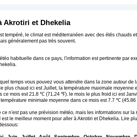
 Akrotiri et Dhekelia
t tempéré, le climat est méditerranéen avec des étés chauds et tr
 mais généralement pas très souvent.
téo habituelle dans ce pays, l'information est pertinente par e
Dhekelia.
uel temps vous pouvez vous attendre dans la zone autour de l
s le plus chaud ici est Juillet, la température maximale moyenne
e mois est 21.8 ℃ (71.24 ℉). le mois le plus froid ici est Janv
 température minimale moyenne dans ce mois est 7.7 ℃ (45.86 
 que ce n'est pas une prévision météo, mais les informations sur 
est le meilleur moment pour aller à Akrotiri et Dhekelia. Lire plu
 dessous:
ai
-
Juin
-
Juillet
-
Août
-
Septembre
-
Octobre
-
Novembre
-