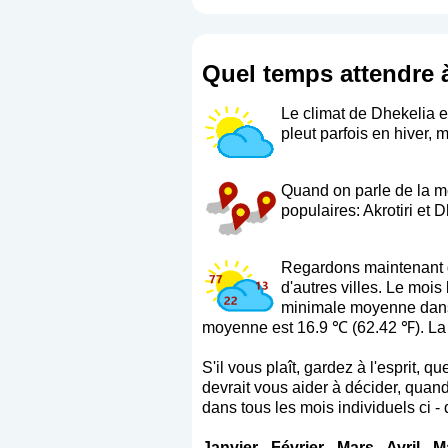
Quel temps attendre à
Le climat de Dhekelia es
pleut parfois en hiver,
Quand on parle de la mé
populaires: Akrotiri et 
Regardons maintenant q
d'autres villes. Le moi
minimale moyenne dans c
moyenne est 16.9 ℃ (62.42 ℉). La
S'il vous plaît, gardez à l'esprit,
devrait vous aider à décider, quand 
dans tous les mois individuels ci -
Janvier
-
Février
-
Mars
-
Avril
-
M