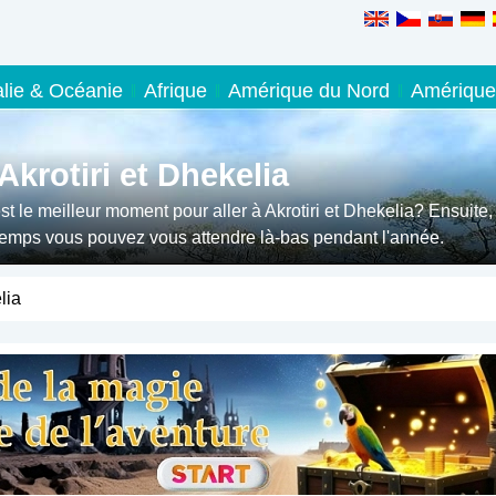
alie & Océanie
Afrique
Amérique du Nord
Amérique
Akrotiri et Dhekelia
t le meilleur moment pour aller à Akrotiri et Dhekelia? Ensuite,
l temps vous pouvez vous attendre là-bas pendant l'année.
lia