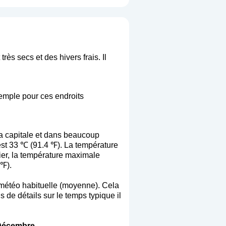
ès secs et des hivers frais. Il
xemple pour ces endroits
a capitale et dans beaucoup
 est 33 ℃ (91.4 ℉). La température
ier, la température maximale
℉).
la météo habituelle (moyenne). Cela
s de détails sur le temps typique il
Décembre