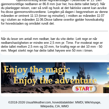
Gjennomsnittlig antall regnværsdager i Desember er 13. Den
gjennomsnittlige nedbøren er 86.8 mm (
ser her, hva dette tallet betyr
). Når
du planlegger reisen, vær så snill og husk at det faktiske været kan avvike
fra disse gjennomsnittsverdiene. Lengden på dagen i begynnelsen av denne
måneden er omtrent 11:13 (timer og minutter), i midten av måneden 11:07
og i slutten av måneden 11:06.Disse tallene ovenfor gjelder hovedsakelig
for hovedstaden og området rundt det.
Når du leser om antall mm nedbør, bør du vite dette: Lett regn er når
nedbørshastigheten er mindre enn 2,5 mm pr. Time. For moderat regn er
dette tallet mellom 2,5 mm og 10 mm, for kraftig regn er det 10 mm - 50
mm. Meget sterkt regn har dette tallet høyere enn 50 mm i timen.
©2018-2026 UsualWeather.com, hoveddatakilder: MWDI, WikiVoyage,
Wikipedia, CIA, WMO