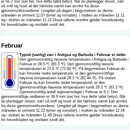
er 56.2 mm (
ser her, hva dette tallet betyr
). Når du planlegger reisen, vær
så snill og husk at det faktiske været kan avvike fra disse
gjennomsnittsverdiene. Lengden på dagen i begynnelsen av denne
måneden er omtrent 11:07 (timer og minutter), i midten av måneden 11:12
og i slutten av måneden 11:22.Disse tallene ovenfor gjelder hovedsakelig
for hovedstaden og området rundt det.
Februar
Typisk (vanlig) vær i Antigua og Barbuda i Februar er dette:
Den gjennomsnittlig høyeste temperaturen i Antigua og Barbuda i
Februar er 28.5 ℃ (83.3 ℉). Den gjennomsnittlig laveste
temperaturen er 22.6 ℃ (72.68 ℉). På begynnelsen Februar du
kan forvente nedre temperaturer, er den gjennomsnittlige
høyeste temperaturen rundt 28.3 ℃ (82.94 ℉). På slutten
Februar du kan forvente nedre temperaturer, er den
gjennomsnittlige høyeste temperaturen rundt 28.5 ℃ (83.3 ℉).
Gjennomsnittlig antall regnværsdager i Februar er 8.1. Den
gjennomsnittlige nedbøren er 36.9 mm (
ser her, hva dette tallet betyr
). Når
du planlegger reisen, vær så snill og husk at det faktiske været kan avvike
fra disse gjennomsnittsverdiene. Lengden på dagen i begynnelsen av denne
måneden er omtrent 11:22 (timer og minutter), i midten av måneden 11:34
og i slutten av måneden 11:48.Disse tallene ovenfor gjelder hovedsakelig
for hovedstaden og området rundt det.