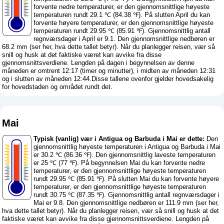
forvente nedre temperaturer, er den gjennomsnittlige høyeste
temperaturen rundt 29.1 ℃ (84.38 ℉). På slutten April du kan
forvente høyere temperaturer, er den gjennomsnittlige høyeste
temperaturen rundt 29.95 ℃ (85.91 ℉). Gjennomsnittlig antall
regnværsdager i April er 9.1. Den gjennomsnittlige nedbøren er
68.2 mm (
ser her, hva dette tallet betyr
). Når du planlegger reisen, vær så
snill og husk at det faktiske været kan avvike fra disse
gjennomsnittsverdiene. Lengden på dagen i begynnelsen av denne
måneden er omtrent 12:17 (timer og minutter), i midten av måneden 12:31
og i slutten av måneden 12:44.Disse tallene ovenfor gjelder hovedsakelig
for hovedstaden og området rundt det.
Mai
Typisk (vanlig) vær i Antigua og Barbuda i Mai er dette:
Den
gjennomsnittlig høyeste temperaturen i Antigua og Barbuda i Mai
er 30.2 ℃ (86.36 ℉). Den gjennomsnittlig laveste temperaturen
er 25 ℃ (77 ℉). På begynnelsen Mai du kan forvente nedre
temperaturer, er den gjennomsnittlige høyeste temperaturen
rundt 29.95 ℃ (85.91 ℉). På slutten Mai du kan forvente høyere
temperaturer, er den gjennomsnittlige høyeste temperaturen
rundt 30.75 ℃ (87.35 ℉). Gjennomsnittlig antall regnværsdager i
Mai er 9.8. Den gjennomsnittlige nedbøren er 111.9 mm (
ser her,
hva dette tallet betyr
). Når du planlegger reisen, vær så snill og husk at det
faktiske været kan avvike fra disse gjennomsnittsverdiene. Lengden på