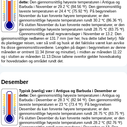
dette:
Den gjennomsnittlig høyeste temperaturen i Antigua og
Barbuda i November er 29.2 ℃ (84.56 ℉). Den gjennomsnittlig
laveste temperaturen er 24.4 ℃ (75.92 ℉). På begynnelsen
November du kan forvente høyere temperaturer, er den
gjennomsnittlige høyeste temperaturen rundt 30.2 ℃ (86.36 ℉).
På slutten November du kan forvente nedre temperaturer, er den
gjennomsnittlige høyeste temperaturen rundt 28.75 ℃ (83.75 ℉).
Gjennomsnittlig antall regnværsdager i November er 13.2. Den
gjennomsnittlige nedbøren er 131.7 mm (
ser her, hva dette tallet betyr
). Når
du planlegger reisen, vær så snill og husk at det faktiske været kan avvike
fra disse gjennomsnittsverdiene. Lengden på dagen i begynnelsen av denne
måneden er omtrent 11:34 (timer og minutter), i midten av måneden 11:22
og i slutten av måneden 11:13.Disse tallene ovenfor gjelder hovedsakelig
for hovedstaden og området rundt det.
Desember
Typisk (vanlig) vær i Antigua og Barbuda i Desember er
dette:
Den gjennomsnittlig høyeste temperaturen i Antigua og
Barbuda i Desember er 28.3 ℃ (82.94 ℉). Den gjennomsnittlig
laveste temperaturen er 23 ℃ (73.4 ℉). På begynnelsen
Desember du kan forvente høyere temperaturer, er den
gjennomsnittlige høyeste temperaturen rundt 28.75 ℃ (83.75 ℉).
På slutten Desember du kan forvente nedre temperaturer, er den
gjennomsnittlige høyeste temperaturen rundt 28.2 ℃ (82.76 ℉).