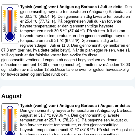
Typisk (vanlig) vær i Antigua og Barbuda i Juli er dette:
Den
gjennomsnittlig høyeste temperaturen i Antigua og Barbuda i Juli
er 30.3 ℃ (86.54 ℉). Den gjennomsnittlig laveste temperaturen
er 25.4 ℃ (77.72 ℉). På begynnelsen Juli du kan forvente
høyere temperaturer, er den gjennomsnittlige høyeste
temperaturen rundt 30.8 ℃ (87.44 ℉). På slutten Juli du kan
forvente høyere temperaturer, er den gjennomsnittlige høyeste
temperaturen rundt 31 ℃ (87.8 ℉). Gjennomsnittlig antall
regnværsdager i Juli er 11.3. Den gjennomsnittlige nedbøren er
87.3 mm (
ser her, hva dette tallet betyr
). Når du planlegger reisen, vær så
snill og husk at det faktiske været kan avvike fra disse
gjennomsnittsverdiene. Lengden på dagen i begynnelsen av denne
måneden er omtrent 13:08 (timer og minutter), i midten av måneden 13:03
og i slutten av måneden 12:55.Disse tallene ovenfor gjelder hovedsakelig
for hovedstaden og området rundt det.
August
Typisk (vanlig) vær i Antigua og Barbuda i August er dette:
Den gjennomsnittlig høyeste temperaturen i Antigua og Barbuda i
August er 31.7 ℃ (89.06 ℉). Den gjennomsnittlig laveste
temperaturen er 25.7 ℃ (78.26 ℉). På begynnelsen August du
kan forvente nedre temperaturer, er den gjennomsnittlige
høyeste temperaturen rundt 31 ℃ (87.8 ℉). På slutten August du
kan forvente nedre temperaturer, er den gjennomsnittlige