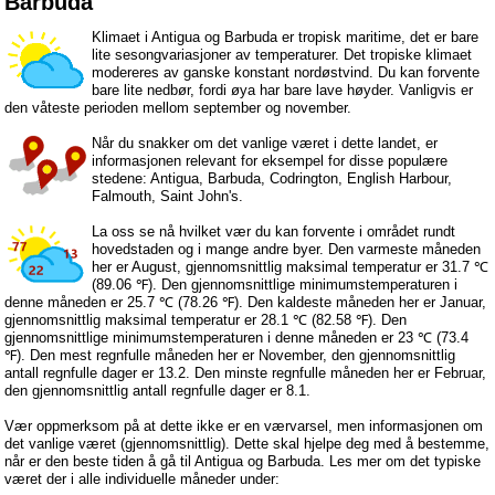
Barbuda
Klimaet i Antigua og Barbuda er tropisk maritime, det er bare
lite sesongvariasjoner av temperaturer. Det tropiske klimaet
modereres av ganske konstant nordøstvind. Du kan forvente
bare lite nedbør, fordi øya har bare lave høyder. Vanligvis er
den våteste perioden mellom september og november.
Når du snakker om det vanlige været i dette landet, er
informasjonen relevant for eksempel for disse populære
stedene: Antigua, Barbuda, Codrington, English Harbour,
Falmouth, Saint John's.
La oss se nå hvilket vær du kan forvente i området rundt
hovedstaden og i mange andre byer. Den varmeste måneden
her er August, gjennomsnittlig maksimal temperatur er 31.7 ℃
(89.06 ℉). Den gjennomsnittlige minimumstemperaturen i
denne måneden er 25.7 ℃ (78.26 ℉). Den kaldeste måneden her er Januar,
gjennomsnittlig maksimal temperatur er 28.1 ℃ (82.58 ℉). Den
gjennomsnittlige minimumstemperaturen i denne måneden er 23 ℃ (73.4
℉). Den mest regnfulle måneden her er November, den gjennomsnittlig
antall regnfulle dager er 13.2. Den minste regnfulle måneden her er Februar,
den gjennomsnittlig antall regnfulle dager er 8.1.
Vær oppmerksom på at dette ikke er en værvarsel, men informasjonen om
det vanlige været (gjennomsnittlig). Dette skal hjelpe deg med å bestemme,
når er den beste tiden å gå til Antigua og Barbuda. Les mer om det typiske
været der i alle individuelle måneder under: