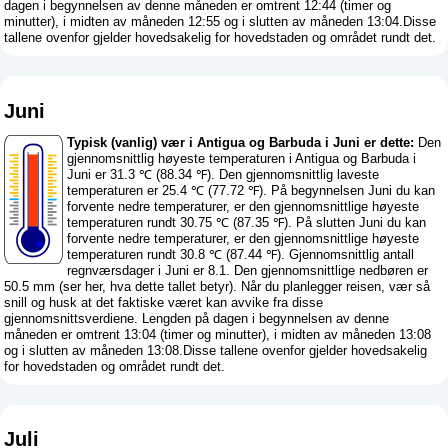
dagen i begynnelsen av denne måneden er omtrent 12:44 (timer og
minutter), i midten av måneden 12:55 og i slutten av måneden 13:04.Disse
tallene ovenfor gjelder hovedsakelig for hovedstaden og området rundt det.
Juni
Typisk (vanlig) vær i Antigua og Barbuda i Juni er dette:
Den
gjennomsnittlig høyeste temperaturen i Antigua og Barbuda i
Juni er 31.3 ℃ (88.34 ℉). Den gjennomsnittlig laveste
temperaturen er 25.4 ℃ (77.72 ℉). På begynnelsen Juni du kan
forvente nedre temperaturer, er den gjennomsnittlige høyeste
temperaturen rundt 30.75 ℃ (87.35 ℉). På slutten Juni du kan
forvente nedre temperaturer, er den gjennomsnittlige høyeste
temperaturen rundt 30.8 ℃ (87.44 ℉). Gjennomsnittlig antall
regnværsdager i Juni er 8.1. Den gjennomsnittlige nedbøren er
50.5 mm (
ser her, hva dette tallet betyr
). Når du planlegger reisen, vær så
snill og husk at det faktiske været kan avvike fra disse
gjennomsnittsverdiene. Lengden på dagen i begynnelsen av denne
måneden er omtrent 13:04 (timer og minutter), i midten av måneden 13:08
og i slutten av måneden 13:08.Disse tallene ovenfor gjelder hovedsakelig
for hovedstaden og området rundt det.
Juli