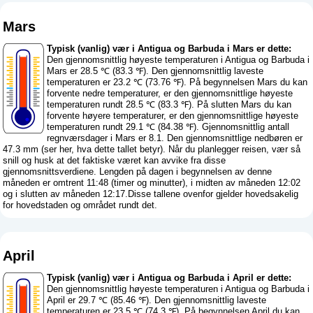
Mars
Typisk (vanlig) vær i Antigua og Barbuda i Mars er dette:
Den gjennomsnittlig høyeste temperaturen i Antigua og Barbuda i
Mars er 28.5 ℃ (83.3 ℉). Den gjennomsnittlig laveste
temperaturen er 23.2 ℃ (73.76 ℉). På begynnelsen Mars du kan
forvente nedre temperaturer, er den gjennomsnittlige høyeste
temperaturen rundt 28.5 ℃ (83.3 ℉). På slutten Mars du kan
forvente høyere temperaturer, er den gjennomsnittlige høyeste
temperaturen rundt 29.1 ℃ (84.38 ℉). Gjennomsnittlig antall
regnværsdager i Mars er 8.1. Den gjennomsnittlige nedbøren er
47.3 mm (
ser her, hva dette tallet betyr
). Når du planlegger reisen, vær så
snill og husk at det faktiske været kan avvike fra disse
gjennomsnittsverdiene. Lengden på dagen i begynnelsen av denne
måneden er omtrent 11:48 (timer og minutter), i midten av måneden 12:02
og i slutten av måneden 12:17.Disse tallene ovenfor gjelder hovedsakelig
for hovedstaden og området rundt det.
April
Typisk (vanlig) vær i Antigua og Barbuda i April er dette:
Den gjennomsnittlig høyeste temperaturen i Antigua og Barbuda i
April er 29.7 ℃ (85.46 ℉). Den gjennomsnittlig laveste
temperaturen er 23.5 ℃ (74.3 ℉). På begynnelsen April du kan