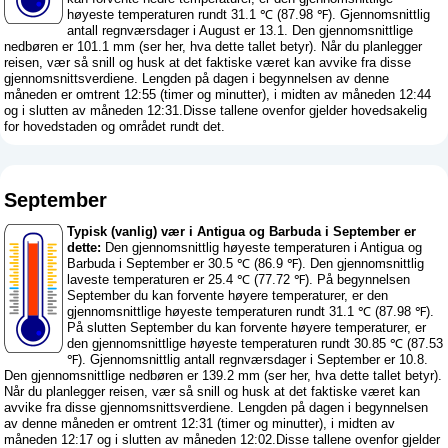
høyeste temperaturen rundt 31.1 ℃ (87.98 ℉). Gjennomsnittlig
antall regnværsdager i August er 13.1. Den gjennomsnittlige
nedbøren er 101.1 mm (
ser her, hva dette tallet betyr
). Når du planlegger
reisen, vær så snill og husk at det faktiske været kan avvike fra disse
gjennomsnittsverdiene. Lengden på dagen i begynnelsen av denne
måneden er omtrent 12:55 (timer og minutter), i midten av måneden 12:44
og i slutten av måneden 12:31.Disse tallene ovenfor gjelder hovedsakelig
for hovedstaden og området rundt det.
September
Typisk (vanlig) vær i Antigua og Barbuda i September er
dette:
Den gjennomsnittlig høyeste temperaturen i Antigua og
Barbuda i September er 30.5 ℃ (86.9 ℉). Den gjennomsnittlig
laveste temperaturen er 25.4 ℃ (77.72 ℉). På begynnelsen
September du kan forvente høyere temperaturer, er den
gjennomsnittlige høyeste temperaturen rundt 31.1 ℃ (87.98 ℉).
På slutten September du kan forvente høyere temperaturer, er
den gjennomsnittlige høyeste temperaturen rundt 30.85 ℃ (87.53
℉). Gjennomsnittlig antall regnværsdager i September er 10.8.
Den gjennomsnittlige nedbøren er 139.2 mm (
ser her, hva dette tallet betyr
).
Når du planlegger reisen, vær så snill og husk at det faktiske været kan
avvike fra disse gjennomsnittsverdiene. Lengden på dagen i begynnelsen
av denne måneden er omtrent 12:31 (timer og minutter), i midten av
måneden 12:17 og i slutten av måneden 12:02.Disse tallene ovenfor gjelder