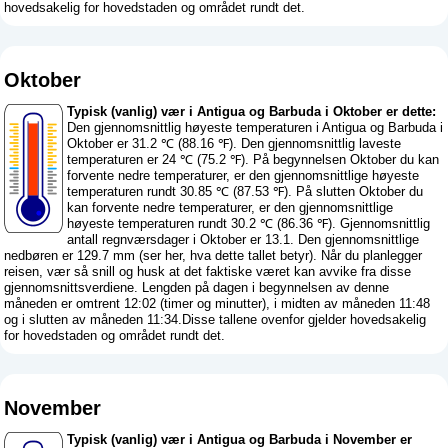
hovedsakelig for hovedstaden og området rundt det.
Oktober
Typisk (vanlig) vær i Antigua og Barbuda i Oktober er dette:
Den gjennomsnittlig høyeste temperaturen i Antigua og Barbuda i
Oktober er 31.2 ℃ (88.16 ℉). Den gjennomsnittlig laveste
temperaturen er 24 ℃ (75.2 ℉). På begynnelsen Oktober du kan
forvente nedre temperaturer, er den gjennomsnittlige høyeste
temperaturen rundt 30.85 ℃ (87.53 ℉). På slutten Oktober du
kan forvente nedre temperaturer, er den gjennomsnittlige
høyeste temperaturen rundt 30.2 ℃ (86.36 ℉). Gjennomsnittlig
antall regnværsdager i Oktober er 13.1. Den gjennomsnittlige
nedbøren er 129.7 mm (
ser her, hva dette tallet betyr
). Når du planlegger
reisen, vær så snill og husk at det faktiske været kan avvike fra disse
gjennomsnittsverdiene. Lengden på dagen i begynnelsen av denne
måneden er omtrent 12:02 (timer og minutter), i midten av måneden 11:48
og i slutten av måneden 11:34.Disse tallene ovenfor gjelder hovedsakelig
for hovedstaden og området rundt det.
November
Typisk (vanlig) vær i Antigua og Barbuda i November er