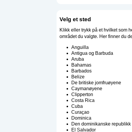
Velg et sted
Klikk eller trykk på et hvilket som h
området du valgte. Her finner du de
Anguilla
Antigua og Barbuda
Aruba
Bahamas
Barbados
Belize
De britiske jomfruøyene
Caymanøyene
Clipperton
Costa Rica
Cuba
Curaçao
Dominica
Den dominikanske republikk
El Salvador