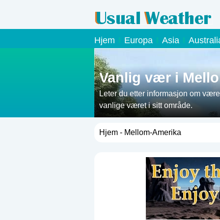
Hjem
Europa
Asia
Austral
Vanlig vær i Mel
Leter du etter informasjon om været
vanlige været i sitt område.
Hjem
- Mellom-Amerika