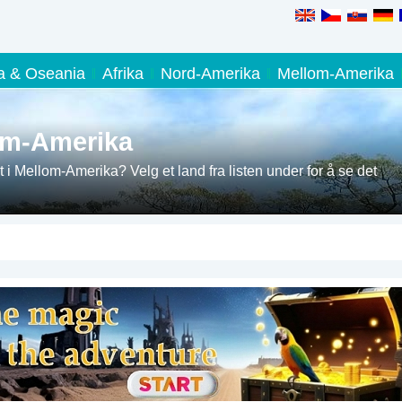
ia & Oseania
Afrika
Nord-Amerika
Mellom-Amerika
lom-Amerika
 i Mellom-Amerika? Velg et land fra listen under for å se det