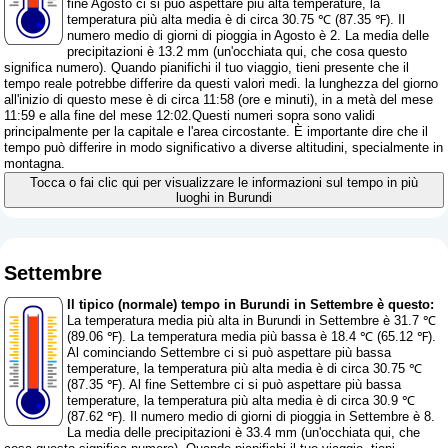
fine Agosto ci si può aspettare più alta temperature, la
temperatura più alta media è di circa 30.75 ℃ (87.35 ℉). Il
numero medio di giorni di pioggia in Agosto è 2. La media delle
precipitazioni è 13.2 mm (
un'occhiata qui, che cosa questo
significa numero
). Quando pianifichi il tuo viaggio, tieni presente che il
tempo reale potrebbe differire da questi valori medi. la lunghezza del giorno
all'inizio di questo mese è di circa 11:58 (ore e minuti), in a metà del mese
11:59 e alla fine del mese 12:02.Questi numeri sopra sono validi
principalmente per la capitale e l'area circostante. È importante dire che il
tempo può differire in modo significativo a diverse altitudini, specialmente in
montagna.
Tocca o fai clic qui per visualizzare le informazioni sul tempo in più
luoghi in Burundi
Settembre
Il tipico (normale) tempo in Burundi in Settembre è questo:
La temperatura media più alta in Burundi in Settembre è 31.7 ℃
(89.06 ℉). La temperatura media più bassa è 18.4 ℃ (65.12 ℉).
Al cominciando Settembre ci si può aspettare più bassa
temperature, la temperatura più alta media è di circa 30.75 ℃
(87.35 ℉). Al fine Settembre ci si può aspettare più bassa
temperature, la temperatura più alta media è di circa 30.9 ℃
(87.62 ℉). Il numero medio di giorni di pioggia in Settembre è 8.
La media delle precipitazioni è 33.4 mm (
un'occhiata qui, che