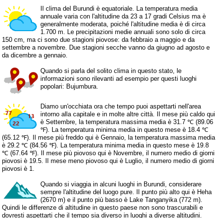
Il clima del Burundi è equatoriale. La temperatura media
annuale varia con l'altitudine da 23 a 17 gradi Celsius ma è
generalmente moderata, poiché l'altitudine media è di circa
1.700 m. Le precipitazioni medie annuali sono solo di circa
150 cm, ma ci sono due stagioni piovose: da febbraio a maggio e da
settembre a novembre. Due stagioni secche vanno da giugno ad agosto e
da dicembre a gennaio.
Quando si parla del solito clima in questo stato, le
informazioni sono rilevanti ad esempio per questi luoghi
popolari: Bujumbura.
Diamo un'occhiata ora che tempo puoi aspettarti nell'area
intorno alla capitale e in molte altre città. Il mese più caldo qui
è Settembre, la temperatura massima media è 31.7 ℃ (89.06
℉). La temperatura minima media in questo mese è 18.4 ℃
(65.12 ℉). Il mese più freddo qui è Gennaio, la temperatura massima media
è 29.2 ℃ (84.56 ℉). La temperatura minima media in questo mese è 19.8
℃ (67.64 ℉). Il mese più piovoso qui è Novembre, il numero medio di giorni
piovosi è 19.5. Il mese meno piovoso qui è Luglio, il numero medio di giorni
piovosi è 1.
Quando si viaggia in alcuni luoghi in Burundi, considerare
sempre l'altitudine del luogo pure. Il punto più alto qui è Heha
(2670 m) e il punto più basso è Lake Tanganyika (772 m).
Quindi le differenze di altitudine in questo paese non sono trascurabili e
dovresti aspettarti che il tempo sia diverso in luoghi a diverse altitudini.