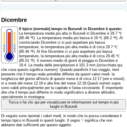
Dicembre
Il tipico (normale) tempo in Burundi in Dicembre è questo:
La temperatura media più alta in Burundi in Dicembre è 29.7 ℃
(85.46 ℉). La temperatura media più bassa è 19 ℃ (66.2 ℉). Al
cominciando Dicembre ci si può aspettare più bassa
temperature, la temperatura più alta media è di circa 29.7 ℃
(85.46 ℉). Al fine Dicembre ci si può aspettare più bassa
temperature, la temperatura più alta media è di circa 29.45 ℃
(85.01 ℉). Il numero medio di giorni di pioggia in Dicembre è
19.4. La media delle precipitazioni è 101.3 mm (
un'occhiata qui,
che cosa questo significa numero
). Quando pianifichi il tuo viaggio, tieni
presente che il tempo reale potrebbe differire da questi valori medi. la
lunghezza del giorno all'inizio di questo mese è di circa 12:17 (ore e minuti),
in a metà del mese 12:18 e alla fine del mese 12:18.Questi numeri sopra
sono validi principalmente per la capitale e l'area circostante. È importante
dire che il tempo può differire in modo significativo a diverse altitudini,
specialmente in montagna.
Tocca o fai clic qui per visualizzare le informazioni sul tempo in più
luoghi in Burundi
Di seguito sono riportati i valori medi, in modo che tu possa considerare il
tempo tipico in Burundi in questi luoghi. Il segno '-' significa che non
abbiamo dati sufficienti per questo oggetto.