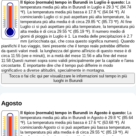
Il tipico (normale) tempo in Burundi in Luglio è questo:
La
temperatura media più alta in Burundi in Luglio è 29.3 ℃ (84.74
℉). La temperatura media più bassa è 17.8 ℃ (64.04 ℉). Al
cominciando Luglio ci si può aspettare più alta temperature, la
temperatura più alta media è di circa 29.85 ℃ (85.73 ℉). Al fine
Luglio ci si può aspettare più alta temperature, la temperatura più
alta media è di circa 29.55 ℃ (85.19 ℉). Il numero medio di
giorni di pioggia in Luglio è 1. La media delle precipitazioni è 2.7
mm (
un'occhiata qui, che cosa questo significa numero
). Quando
pianifichi il tuo viaggio, tieni presente che il tempo reale potrebbe differire
da questi valori medi. la lunghezza del giorno all'inizio di questo mese è di
circa 11:55 (ore e minuti), in a metà del mese 11:56 e alla fine del mese
11:58.Questi numeri sopra sono validi principalmente per la capitale e l'area
circostante. È importante dire che il tempo può differire in modo
significativo a diverse altitudini, specialmente in montagna.
Tocca o fai clic qui per visualizzare le informazioni sul tempo in più
luoghi in Burundi
Agosto
Il tipico (normale) tempo in Burundi in Agosto è questo:
La
temperatura media più alta in Burundi in Agosto è 29.8 ℃ (85.64
℉). La temperatura media più bassa è 17.6 ℃ (63.68 ℉). Al
cominciando Agosto ci si può aspettare più bassa temperature,
la temperatura più alta media è di circa 29.55 ℃ (85.19 ℉). Al