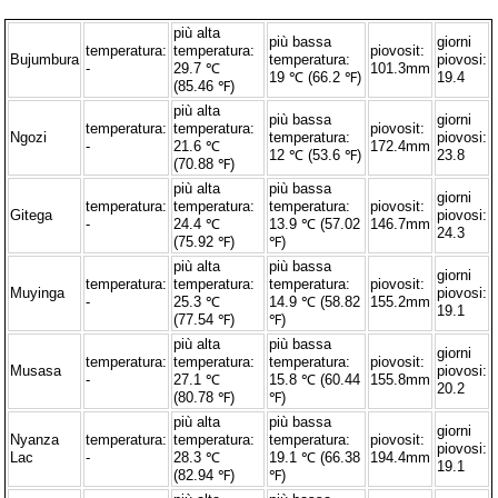
più alta
più bassa
giorni
temperatura:
temperatura:
piovosit:
Bujumbura
temperatura:
piovosi:
-
29.7 ℃
101.3mm
19 ℃ (66.2 ℉)
19.4
(85.46 ℉)
più alta
più bassa
giorni
temperatura:
temperatura:
piovosit:
Ngozi
temperatura:
piovosi:
-
21.6 ℃
172.4mm
12 ℃ (53.6 ℉)
23.8
(70.88 ℉)
più alta
più bassa
giorni
temperatura:
temperatura:
temperatura:
piovosit:
Gitega
piovosi:
-
24.4 ℃
13.9 ℃ (57.02
146.7mm
24.3
(75.92 ℉)
℉)
più alta
più bassa
giorni
temperatura:
temperatura:
temperatura:
piovosit:
Muyinga
piovosi:
-
25.3 ℃
14.9 ℃ (58.82
155.2mm
19.1
(77.54 ℉)
℉)
più alta
più bassa
giorni
temperatura:
temperatura:
temperatura:
piovosit:
Musasa
piovosi:
-
27.1 ℃
15.8 ℃ (60.44
155.8mm
20.2
(80.78 ℉)
℉)
più alta
più bassa
giorni
Nyanza
temperatura:
temperatura:
temperatura:
piovosit:
piovosi:
Lac
-
28.3 ℃
19.1 ℃ (66.38
194.4mm
19.1
(82.94 ℉)
℉)