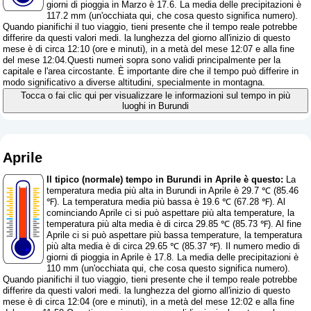
giorni di pioggia in Marzo è 17.6. La media delle precipitazioni è
117.2 mm (
un'occhiata qui, che cosa questo significa numero
).
Quando pianifichi il tuo viaggio, tieni presente che il tempo reale potrebbe
differire da questi valori medi. la lunghezza del giorno all'inizio di questo
mese è di circa 12:10 (ore e minuti), in a metà del mese 12:07 e alla fine
del mese 12:04.Questi numeri sopra sono validi principalmente per la
capitale e l'area circostante. È importante dire che il tempo può differire in
modo significativo a diverse altitudini, specialmente in montagna.
Tocca o fai clic qui per visualizzare le informazioni sul tempo in più
luoghi in Burundi
Aprile
Il tipico (normale) tempo in Burundi in Aprile è questo:
La
temperatura media più alta in Burundi in Aprile è 29.7 ℃ (85.46
℉). La temperatura media più bassa è 19.6 ℃ (67.28 ℉). Al
cominciando Aprile ci si può aspettare più alta temperature, la
temperatura più alta media è di circa 29.85 ℃ (85.73 ℉). Al fine
Aprile ci si può aspettare più bassa temperature, la temperatura
più alta media è di circa 29.65 ℃ (85.37 ℉). Il numero medio di
giorni di pioggia in Aprile è 17.8. La media delle precipitazioni è
110 mm (
un'occhiata qui, che cosa questo significa numero
).
Quando pianifichi il tuo viaggio, tieni presente che il tempo reale potrebbe
differire da questi valori medi. la lunghezza del giorno all'inizio di questo
mese è di circa 12:04 (ore e minuti), in a metà del mese 12:02 e alla fine