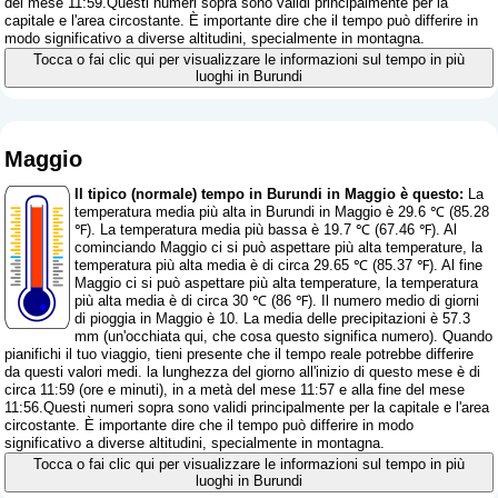
del mese 11:59.Questi numeri sopra sono validi principalmente per la
capitale e l'area circostante. È importante dire che il tempo può differire in
modo significativo a diverse altitudini, specialmente in montagna.
Tocca o fai clic qui per visualizzare le informazioni sul tempo in più
luoghi in Burundi
Maggio
Il tipico (normale) tempo in Burundi in Maggio è questo:
La
temperatura media più alta in Burundi in Maggio è 29.6 ℃ (85.28
℉). La temperatura media più bassa è 19.7 ℃ (67.46 ℉). Al
cominciando Maggio ci si può aspettare più alta temperature, la
temperatura più alta media è di circa 29.65 ℃ (85.37 ℉). Al fine
Maggio ci si può aspettare più alta temperature, la temperatura
più alta media è di circa 30 ℃ (86 ℉). Il numero medio di giorni
di pioggia in Maggio è 10. La media delle precipitazioni è 57.3
mm (
un'occhiata qui, che cosa questo significa numero
). Quando
pianifichi il tuo viaggio, tieni presente che il tempo reale potrebbe differire
da questi valori medi. la lunghezza del giorno all'inizio di questo mese è di
circa 11:59 (ore e minuti), in a metà del mese 11:57 e alla fine del mese
11:56.Questi numeri sopra sono validi principalmente per la capitale e l'area
circostante. È importante dire che il tempo può differire in modo
significativo a diverse altitudini, specialmente in montagna.
Tocca o fai clic qui per visualizzare le informazioni sul tempo in più
luoghi in Burundi