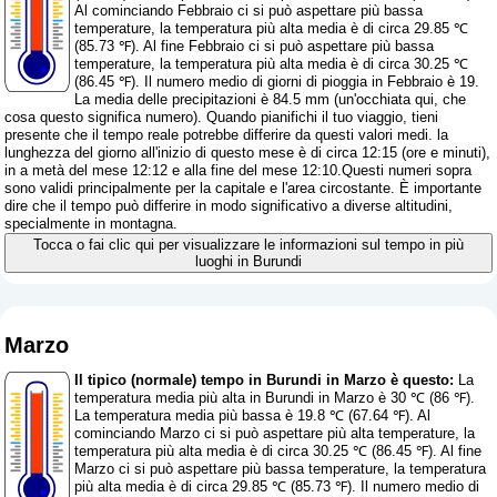
Al cominciando Febbraio ci si può aspettare più bassa
temperature, la temperatura più alta media è di circa 29.85 ℃
(85.73 ℉). Al fine Febbraio ci si può aspettare più bassa
temperature, la temperatura più alta media è di circa 30.25 ℃
(86.45 ℉). Il numero medio di giorni di pioggia in Febbraio è 19.
La media delle precipitazioni è 84.5 mm (
un'occhiata qui, che
cosa questo significa numero
). Quando pianifichi il tuo viaggio, tieni
presente che il tempo reale potrebbe differire da questi valori medi. la
lunghezza del giorno all'inizio di questo mese è di circa 12:15 (ore e minuti),
in a metà del mese 12:12 e alla fine del mese 12:10.Questi numeri sopra
sono validi principalmente per la capitale e l'area circostante. È importante
dire che il tempo può differire in modo significativo a diverse altitudini,
specialmente in montagna.
Tocca o fai clic qui per visualizzare le informazioni sul tempo in più
luoghi in Burundi
Marzo
Il tipico (normale) tempo in Burundi in Marzo è questo:
La
temperatura media più alta in Burundi in Marzo è 30 ℃ (86 ℉).
La temperatura media più bassa è 19.8 ℃ (67.64 ℉). Al
cominciando Marzo ci si può aspettare più alta temperature, la
temperatura più alta media è di circa 30.25 ℃ (86.45 ℉). Al fine
Marzo ci si può aspettare più bassa temperature, la temperatura
più alta media è di circa 29.85 ℃ (85.73 ℉). Il numero medio di