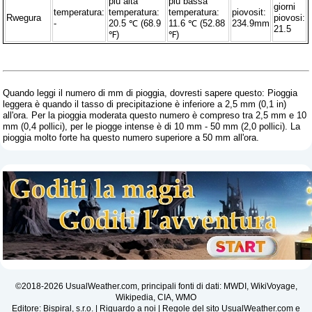
più alta
più bassa
giorni
temperatura:
temperatura:
temperatura:
piovosit:
Rwegura
piovosi:
-
20.5 ℃ (68.9
11.6 ℃ (52.88
234.9mm
21.5
℉)
℉)
Quando leggi il numero di mm di pioggia, dovresti sapere questo: Pioggia
leggera è quando il tasso di precipitazione è inferiore a 2,5 mm (0,1 in)
all'ora. Per la pioggia moderata questo numero è compreso tra 2,5 mm e 10
mm (0,4 pollici), per le piogge intense è di 10 mm - 50 mm (2,0 pollici). La
pioggia molto forte ha questo numero superiore a 50 mm all'ora.
©2018-2026 UsualWeather.com, principali fonti di dati: MWDI, WikiVoyage,
Wikipedia, CIA, WMO
Editore: Bispiral, s.r.o. |
Riguardo a noi
|
Regole del sito UsualWeather.com e