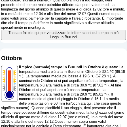
cosa questo significa numero
). Quando pianifichi il tuo viaggio, tieni
presente che il tempo reale potrebbe differire da questi valori medi. la
lunghezza del giorno all'inizio di questo mese è di circa 12:02 (ore e minuti),
in a metà del mese 12:04 e alla fine del mese 12:07.Questi numeri sopra
sono validi principalmente per la capitale e l'area circostante. È importante
dire che il tempo può differire in modo significativo a diverse altitudini,
specialmente in montagna.
Tocca o fai clic qui per visualizzare le informazioni sul tempo in più
luoghi in Burundi
Ottobre
Il tipico (normale) tempo in Burundi in Ottobre è questo:
La
temperatura media più alta in Burundi in Ottobre è 30.1 ℃ (86.18
℉). La temperatura media più bassa è 19.6 ℃ (67.28 ℉). Al
cominciando Ottobre ci si può aspettare più alta temperature, la
temperatura più alta media è di circa 30.9 ℃ (87.62 ℉). Al fine
Ottobre ci si può aspettare più bassa temperature, la
temperatura più alta media è di circa 29.9 ℃ (85.82 ℉). Il
numero medio di giorni di pioggia in Ottobre è 15.1. La media
delle precipitazioni è 58 mm (
un'occhiata qui, che cosa questo
significa numero
). Quando pianifichi il tuo viaggio, tieni presente che il
tempo reale potrebbe differire da questi valori medi. la lunghezza del giorno
all'inizio di questo mese è di circa 12:07 (ore e minuti), in a metà del mese
12:10 e alla fine del mese 12:12.Questi numeri sopra sono validi
principalmente per la capitale e l'area circostante. È importante dire che il