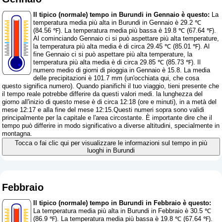
Il tipico (normale) tempo in Burundi in Gennaio è questo:
La
temperatura media più alta in Burundi in Gennaio è 29.2 ℃
(84.56 ℉). La temperatura media più bassa è 19.8 ℃ (67.64 ℉).
Al cominciando Gennaio ci si può aspettare più alta temperature,
la temperatura più alta media è di circa 29.45 ℃ (85.01 ℉). Al
fine Gennaio ci si può aspettare più alta temperature, la
temperatura più alta media è di circa 29.85 ℃ (85.73 ℉). Il
numero medio di giorni di pioggia in Gennaio è 15.8. La media
delle precipitazioni è 101.7 mm (
un'occhiata qui, che cosa
questo significa numero
). Quando pianifichi il tuo viaggio, tieni presente che
il tempo reale potrebbe differire da questi valori medi. la lunghezza del
giorno all'inizio di questo mese è di circa 12:18 (ore e minuti), in a metà del
mese 12:17 e alla fine del mese 12:15.Questi numeri sopra sono validi
principalmente per la capitale e l'area circostante. È importante dire che il
tempo può differire in modo significativo a diverse altitudini, specialmente in
montagna.
Tocca o fai clic qui per visualizzare le informazioni sul tempo in più
luoghi in Burundi
Febbraio
Il tipico (normale) tempo in Burundi in Febbraio è questo:
La temperatura media più alta in Burundi in Febbraio è 30.5 ℃
(86.9 ℉). La temperatura media più bassa è 19.8 ℃ (67.64 ℉).