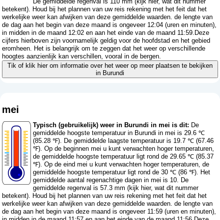
De gemiddelde regenval is 110 mm (
kijk hier, wat dit nummer
betekent
). Houd bij het plannen van uw reis rekening met het feit dat het
werkelijke weer kan afwijken van deze gemiddelde waarden. de lengte van
de dag aan het begin van deze maand is ongeveer 12:04 (uren en minuten),
in midden in de maand 12:02 en aan het einde van de maand 11:59.Deze
cijfers hierboven zijn voornamelijk geldig voor de hoofdstad en het gebied
eromheen. Het is belangrijk om te zeggen dat het weer op verschillende
hoogtes aanzienlijk kan verschillen, vooral in de bergen.
Tik of klik hier om informatie over het weer op meer plaatsen te bekijken
in Burundi
mei
Typisch (gebruikelijk) weer in Burundi in mei is dit:
De
gemiddelde hoogste temperatuur in Burundi in mei is 29.6 ℃
(85.28 ℉). De gemiddelde laagste temperatuur is 19.7 ℃ (67.46
℉). Op de beginnen mei u kunt verwachten hoger temperaturen,
de gemiddelde hoogste temperatuur ligt rond de 29.65 ℃ (85.37
℉). Op de eind mei u kunt verwachten hoger temperaturen, de
gemiddelde hoogste temperatuur ligt rond de 30 ℃ (86 ℉). Het
gemiddelde aantal regenachtige dagen in mei is 10. De
gemiddelde regenval is 57.3 mm (
kijk hier, wat dit nummer
betekent
). Houd bij het plannen van uw reis rekening met het feit dat het
werkelijke weer kan afwijken van deze gemiddelde waarden. de lengte van
de dag aan het begin van deze maand is ongeveer 11:59 (uren en minuten),
in midden in de maand 11:57 en aan het einde van de maand 11:56.Deze