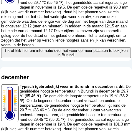
rond de 29.7 ℃ (85.46 ℉). Het gemiddelde aantal regenachtige
dagen in november is 19.5. De gemiddelde regenval is 98.3 mm
(
kijk hier, wat dit nummer betekent
). Houd bij het plannen van uw reis
rekening met het feit dat het werkelijke weer kan afwijken van deze
gemiddelde waarden. de lengte van de dag aan het begin van deze maand
is ongeveer 12:12 (uren en minuten), in midden in de maand 12:15 en aan
het einde van de maand 12:17.Deze cijfers hierboven zijn voornamelijk
geldig voor de hoofdstad en het gebied eromheen. Het is belangrijk om te
zeggen dat het weer op verschillende hoogtes aanzienlijk kan verschillen,
vooral in de bergen.
Tik of klik hier om informatie over het weer op meer plaatsen te bekijken
in Burundi
december
Typisch (gebruikelijk) weer in Burundi in december is dit:
De
gemiddelde hoogste temperatuur in Burundi in december is 29.7
℃ (85.46 ℉). De gemiddelde laagste temperatuur is 19 ℃ (66.2
℉). Op de beginnen december u kunt verwachten onderste
temperaturen, de gemiddelde hoogste temperatuur ligt rond de
29.7 ℃ (85.46 ℉). Op de eind december u kunt verwachten
onderste temperaturen, de gemiddelde hoogste temperatuur ligt
rond de 29.45 ℃ (85.01 ℉). Het gemiddelde aantal regenachtige
dagen in december is 19.4. De gemiddelde regenval is 101.3 mm
(
kijk hier, wat dit nummer betekent
). Houd bij het plannen van uw reis