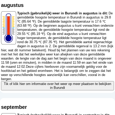
augustus
Typisch (gebruikelijk) weer in Burundi in augustus is dit:
De
gemiddelde hoogste temperatuur in Burundi in augustus is 29.8
℃ (85.64 ℉). De gemiddelde laagste temperatuur is 17.6 ℃
(63.68 ℉). Op de beginnen augustus u kunt verwachten onderste
temperaturen, de gemiddelde hoogste temperatuur ligt rond de
29.55 ℃ (85.19 ℉). Op de eind augustus u kunt verwachten
hoger temperaturen, de gemiddelde hoogste temperatuur ligt
rond de 30.75 ℃ (87.35 ℉). Het gemiddelde aantal regenachtige
dagen in augustus is 2. De gemiddelde regenval is 13.2 mm (
kijk
hier, wat dit nummer betekent
). Houd bij het plannen van uw reis rekening
met het feit dat het werkelijke weer kan afwijken van deze gemiddelde
waarden. de lengte van de dag aan het begin van deze maand is ongeveer
11:58 (uren en minuten), in midden in de maand 11:59 en aan het einde van
de maand 12:02.Deze cijfers hierboven zijn voornamelijk geldig voor de
hoofdstad en het gebied eromheen. Het is belangrijk om te zeggen dat het
weer op verschillende hoogtes aanzienlijk kan verschillen, vooral in de
bergen.
Tik of klik hier om informatie over het weer op meer plaatsen te bekijken
in Burundi
september