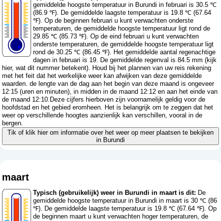
gemiddelde hoogste temperatuur in Burundi in februari is 30.5 ℃
(86.9 ℉). De gemiddelde laagste temperatuur is 19.8 ℃ (67.64
℉). Op de beginnen februari u kunt verwachten onderste
temperaturen, de gemiddelde hoogste temperatuur ligt rond de
29.85 ℃ (85.73 ℉). Op de eind februari u kunt verwachten
onderste temperaturen, de gemiddelde hoogste temperatuur ligt
rond de 30.25 ℃ (86.45 ℉). Het gemiddelde aantal regenachtige
dagen in februari is 19. De gemiddelde regenval is 84.5 mm (
kijk
hier, wat dit nummer betekent
). Houd bij het plannen van uw reis rekening
met het feit dat het werkelijke weer kan afwijken van deze gemiddelde
waarden. de lengte van de dag aan het begin van deze maand is ongeveer
12:15 (uren en minuten), in midden in de maand 12:12 en aan het einde van
de maand 12:10.Deze cijfers hierboven zijn voornamelijk geldig voor de
hoofdstad en het gebied eromheen. Het is belangrijk om te zeggen dat het
weer op verschillende hoogtes aanzienlijk kan verschillen, vooral in de
bergen.
Tik of klik hier om informatie over het weer op meer plaatsen te bekijken
in Burundi
maart
Typisch (gebruikelijk) weer in Burundi in maart is dit:
De
gemiddelde hoogste temperatuur in Burundi in maart is 30 ℃ (86
℉). De gemiddelde laagste temperatuur is 19.8 ℃ (67.64 ℉). Op
de beginnen maart u kunt verwachten hoger temperaturen, de