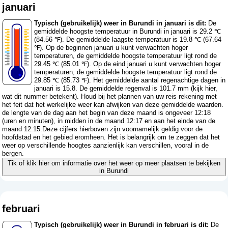
januari
Typisch (gebruikelijk) weer in Burundi in januari is dit:
De
gemiddelde hoogste temperatuur in Burundi in januari is 29.2 ℃
(84.56 ℉). De gemiddelde laagste temperatuur is 19.8 ℃ (67.64
℉). Op de beginnen januari u kunt verwachten hoger
temperaturen, de gemiddelde hoogste temperatuur ligt rond de
29.45 ℃ (85.01 ℉). Op de eind januari u kunt verwachten hoger
temperaturen, de gemiddelde hoogste temperatuur ligt rond de
29.85 ℃ (85.73 ℉). Het gemiddelde aantal regenachtige dagen in
januari is 15.8. De gemiddelde regenval is 101.7 mm (
kijk hier,
wat dit nummer betekent
). Houd bij het plannen van uw reis rekening met
het feit dat het werkelijke weer kan afwijken van deze gemiddelde waarden.
de lengte van de dag aan het begin van deze maand is ongeveer 12:18
(uren en minuten), in midden in de maand 12:17 en aan het einde van de
maand 12:15.Deze cijfers hierboven zijn voornamelijk geldig voor de
hoofdstad en het gebied eromheen. Het is belangrijk om te zeggen dat het
weer op verschillende hoogtes aanzienlijk kan verschillen, vooral in de
bergen.
Tik of klik hier om informatie over het weer op meer plaatsen te bekijken
in Burundi
februari
Typisch (gebruikelijk) weer in Burundi in februari is dit:
De