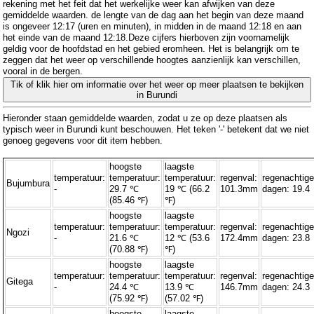
rekening met het feit dat het werkelijke weer kan afwijken van deze
gemiddelde waarden. de lengte van de dag aan het begin van deze maand
is ongeveer 12:17 (uren en minuten), in midden in de maand 12:18 en aan
het einde van de maand 12:18.Deze cijfers hierboven zijn voornamelijk
geldig voor de hoofdstad en het gebied eromheen. Het is belangrijk om te
zeggen dat het weer op verschillende hoogtes aanzienlijk kan verschillen,
vooral in de bergen.
Tik of klik hier om informatie over het weer op meer plaatsen te bekijken
in Burundi
Hieronder staan ​​gemiddelde waarden, zodat u ze op deze plaatsen als
typisch weer in Burundi kunt beschouwen. Het teken '-' betekent dat we niet
genoeg gegevens voor dit item hebben.
hoogste
laagste
temperatuur:
temperatuur:
temperatuur:
regenval:
regenachtig
Bujumbura
-
29.7 ℃
19 ℃ (66.2
101.3mm
dagen: 19.4
(85.46 ℉)
℉)
hoogste
laagste
temperatuur:
temperatuur:
temperatuur:
regenval:
regenachtig
Ngozi
-
21.6 ℃
12 ℃ (53.6
172.4mm
dagen: 23.8
(70.88 ℉)
℉)
hoogste
laagste
temperatuur:
temperatuur:
temperatuur:
regenval:
regenachtig
Gitega
-
24.4 ℃
13.9 ℃
146.7mm
dagen: 24.3
(75.92 ℉)
(57.02 ℉)
hoogste
laagste