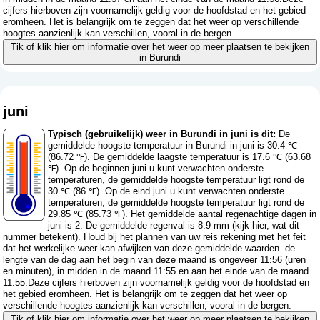
cijfers hierboven zijn voornamelijk geldig voor de hoofdstad en het gebied
eromheen. Het is belangrijk om te zeggen dat het weer op verschillende
hoogtes aanzienlijk kan verschillen, vooral in de bergen.
Tik of klik hier om informatie over het weer op meer plaatsen te bekijken
in Burundi
juni
Typisch (gebruikelijk) weer in Burundi in juni is dit:
De
gemiddelde hoogste temperatuur in Burundi in juni is 30.4 ℃
(86.72 ℉). De gemiddelde laagste temperatuur is 17.6 ℃ (63.68
℉). Op de beginnen juni u kunt verwachten onderste
temperaturen, de gemiddelde hoogste temperatuur ligt rond de
30 ℃ (86 ℉). Op de eind juni u kunt verwachten onderste
temperaturen, de gemiddelde hoogste temperatuur ligt rond de
29.85 ℃ (85.73 ℉). Het gemiddelde aantal regenachtige dagen in
juni is 2. De gemiddelde regenval is 8.9 mm (
kijk hier, wat dit
nummer betekent
). Houd bij het plannen van uw reis rekening met het feit
dat het werkelijke weer kan afwijken van deze gemiddelde waarden. de
lengte van de dag aan het begin van deze maand is ongeveer 11:56 (uren
en minuten), in midden in de maand 11:55 en aan het einde van de maand
11:55.Deze cijfers hierboven zijn voornamelijk geldig voor de hoofdstad en
het gebied eromheen. Het is belangrijk om te zeggen dat het weer op
verschillende hoogtes aanzienlijk kan verschillen, vooral in de bergen.
Tik of klik hier om informatie over het weer op meer plaatsen te bekijken