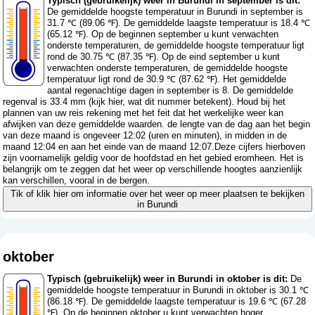
Typisch (gebruikelijk) weer in Burundi in september is dit:
De gemiddelde hoogste temperatuur in Burundi in september is
31.7 ℃ (89.06 ℉). De gemiddelde laagste temperatuur is 18.4 ℃
(65.12 ℉). Op de beginnen september u kunt verwachten
onderste temperaturen, de gemiddelde hoogste temperatuur ligt
rond de 30.75 ℃ (87.35 ℉). Op de eind september u kunt
verwachten onderste temperaturen, de gemiddelde hoogste
temperatuur ligt rond de 30.9 ℃ (87.62 ℉). Het gemiddelde
aantal regenachtige dagen in september is 8. De gemiddelde
regenval is 33.4 mm (
kijk hier, wat dit nummer betekent
). Houd bij het
plannen van uw reis rekening met het feit dat het werkelijke weer kan
afwijken van deze gemiddelde waarden. de lengte van de dag aan het begin
van deze maand is ongeveer 12:02 (uren en minuten), in midden in de
maand 12:04 en aan het einde van de maand 12:07.Deze cijfers hierboven
zijn voornamelijk geldig voor de hoofdstad en het gebied eromheen. Het is
belangrijk om te zeggen dat het weer op verschillende hoogtes aanzienlijk
kan verschillen, vooral in de bergen.
Tik of klik hier om informatie over het weer op meer plaatsen te bekijken
in Burundi
oktober
Typisch (gebruikelijk) weer in Burundi in oktober is dit:
De
gemiddelde hoogste temperatuur in Burundi in oktober is 30.1 ℃
(86.18 ℉). De gemiddelde laagste temperatuur is 19.6 ℃ (67.28
℉). Op de beginnen oktober u kunt verwachten hoger