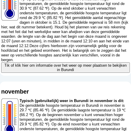
temperaturen, de gemiddelde hoogste temperatuur ligt rond de
30.9 ℃ (87.62 ℉). Op de eind oktober u kunt verwachten
onderste temperaturen, de gemiddelde hoogste temperatuur ligt
rond de 29.9 ℃ (85.82 ℉). Het gemiddelde aantal regenachtige
dagen in oktober is 15.1. De gemiddelde regenval is 58 mm (
kijk
hier, wat dit nummer betekent
). Houd bij het plannen van uw reis rekening
met het feit dat het werkelijke weer kan afwijken van deze gemiddelde
waarden. de lengte van de dag aan het begin van deze maand is ongeveer
12:07 (uren en minuten), in midden in de maand 12:10 en aan het einde van
de maand 12:12.Deze cijfers hierboven zijn voornamelijk geldig voor de
hoofdstad en het gebied eromheen. Het is belangrijk om te zeggen dat het
weer op verschillende hoogtes aanzienlijk kan verschillen, vooral in de
bergen.
Tik of klik hier om informatie over het weer op meer plaatsen te bekijken
in Burundi
november
Typisch (gebruikelijk) weer in Burundi in november is dit:
De gemiddelde hoogste temperatuur in Burundi in november is
29.7 ℃ (85.46 ℉). De gemiddelde laagste temperatuur is 19 ℃
(66.2 ℉). Op de beginnen november u kunt verwachten hoger
temperaturen, de gemiddelde hoogste temperatuur ligt rond de
29.9 ℃ (85.82 ℉). Op de eind november u kunt verwachten
onderste temperaturen, de gemiddelde hoogste temperatuur ligt