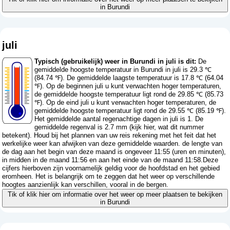
in Burundi
juli
Typisch (gebruikelijk) weer in Burundi in juli is dit:
De
gemiddelde hoogste temperatuur in Burundi in juli is 29.3 ℃
(84.74 ℉). De gemiddelde laagste temperatuur is 17.8 ℃ (64.04
℉). Op de beginnen juli u kunt verwachten hoger temperaturen,
de gemiddelde hoogste temperatuur ligt rond de 29.85 ℃ (85.73
℉). Op de eind juli u kunt verwachten hoger temperaturen, de
gemiddelde hoogste temperatuur ligt rond de 29.55 ℃ (85.19 ℉).
Het gemiddelde aantal regenachtige dagen in juli is 1. De
gemiddelde regenval is 2.7 mm (
kijk hier, wat dit nummer
betekent
). Houd bij het plannen van uw reis rekening met het feit dat het
werkelijke weer kan afwijken van deze gemiddelde waarden. de lengte van
de dag aan het begin van deze maand is ongeveer 11:55 (uren en minuten),
in midden in de maand 11:56 en aan het einde van de maand 11:58.Deze
cijfers hierboven zijn voornamelijk geldig voor de hoofdstad en het gebied
eromheen. Het is belangrijk om te zeggen dat het weer op verschillende
hoogtes aanzienlijk kan verschillen, vooral in de bergen.
Tik of klik hier om informatie over het weer op meer plaatsen te bekijken
in Burundi