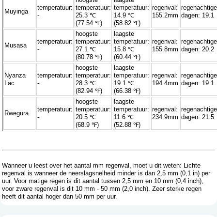
temperatuur:
temperatuur:
temperatuur:
regenval:
regenachtig
Muyinga
-
25.3 ℃
14.9 ℃
155.2mm
dagen: 19.1
(77.54 ℉)
(58.82 ℉)
hoogste
laagste
temperatuur:
temperatuur:
temperatuur:
regenval:
regenachtig
Musasa
-
27.1 ℃
15.8 ℃
155.8mm
dagen: 20.2
(80.78 ℉)
(60.44 ℉)
hoogste
laagste
Nyanza
temperatuur:
temperatuur:
temperatuur:
regenval:
regenachtig
Lac
-
28.3 ℃
19.1 ℃
194.4mm
dagen: 19.1
(82.94 ℉)
(66.38 ℉)
hoogste
laagste
temperatuur:
temperatuur:
temperatuur:
regenval:
regenachtig
Rwegura
-
20.5 ℃
11.6 ℃
234.9mm
dagen: 21.5
(68.9 ℉)
(52.88 ℉)
Wanneer u leest over het aantal mm regenval, moet u dit weten: Lichte
regenval is wanneer de neerslagsnelheid minder is dan 2,5 mm (0,1 in) per
uur. Voor matige regen is dit aantal tussen 2,5 mm en 10 mm (0,4 inch),
voor zware regenval is dit 10 mm - 50 mm (2,0 inch). Zeer sterke regen
heeft dit aantal hoger dan 50 mm per uur.