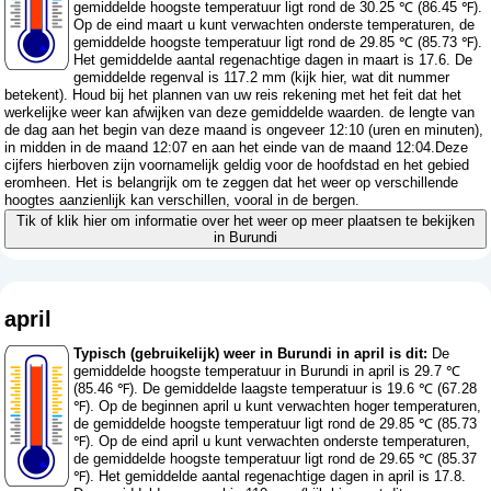
gemiddelde hoogste temperatuur ligt rond de 30.25 ℃ (86.45 ℉).
Op de eind maart u kunt verwachten onderste temperaturen, de
gemiddelde hoogste temperatuur ligt rond de 29.85 ℃ (85.73 ℉).
Het gemiddelde aantal regenachtige dagen in maart is 17.6. De
gemiddelde regenval is 117.2 mm (
kijk hier, wat dit nummer
betekent
). Houd bij het plannen van uw reis rekening met het feit dat het
werkelijke weer kan afwijken van deze gemiddelde waarden. de lengte van
de dag aan het begin van deze maand is ongeveer 12:10 (uren en minuten),
in midden in de maand 12:07 en aan het einde van de maand 12:04.Deze
cijfers hierboven zijn voornamelijk geldig voor de hoofdstad en het gebied
eromheen. Het is belangrijk om te zeggen dat het weer op verschillende
hoogtes aanzienlijk kan verschillen, vooral in de bergen.
Tik of klik hier om informatie over het weer op meer plaatsen te bekijken
in Burundi
april
Typisch (gebruikelijk) weer in Burundi in april is dit:
De
gemiddelde hoogste temperatuur in Burundi in april is 29.7 ℃
(85.46 ℉). De gemiddelde laagste temperatuur is 19.6 ℃ (67.28
℉). Op de beginnen april u kunt verwachten hoger temperaturen,
de gemiddelde hoogste temperatuur ligt rond de 29.85 ℃ (85.73
℉). Op de eind april u kunt verwachten onderste temperaturen,
de gemiddelde hoogste temperatuur ligt rond de 29.65 ℃ (85.37
℉). Het gemiddelde aantal regenachtige dagen in april is 17.8.