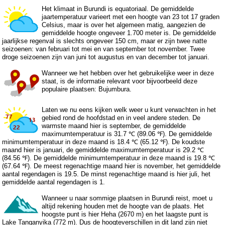
Het klimaat in Burundi is equatoriaal. De gemiddelde
jaartemperatuur varieert met een hoogte van 23 tot 17 graden
Celsius, maar is over het algemeen matig, aangezien de
gemiddelde hoogte ongeveer 1.700 meter is. De gemiddelde
jaarlijkse regenval is slechts ongeveer 150 cm, maar er zijn twee natte
seizoenen: van februari tot mei en van september tot november. Twee
droge seizoenen zijn van juni tot augustus en van december tot januari.
Wanneer we het hebben over het gebruikelijke weer in deze
staat, is de informatie relevant voor bijvoorbeeld deze
populaire plaatsen: Bujumbura.
Laten we nu eens kijken welk weer u kunt verwachten in het
gebied rond de hoofdstad en in veel andere steden. De
warmste maand hier is september, de gemiddelde
maximumtemperatuur is 31.7 ℃ (89.06 ℉). De gemiddelde
minimumtemperatuur in deze maand is 18.4 ℃ (65.12 ℉). De koudste
maand hier is januari, de gemiddelde maximumtemperatuur is 29.2 ℃
(84.56 ℉). De gemiddelde minimumtemperatuur in deze maand is 19.8 ℃
(67.64 ℉). De meest regenachtige maand hier is november, het gemiddelde
aantal regendagen is 19.5. De minst regenachtige maand is hier juli, het
gemiddelde aantal regendagen is 1.
Wanneer u naar sommige plaatsen in Burundi reist, moet u
altijd rekening houden met de hoogte van de plaats. Het
hoogste punt is hier Heha (2670 m) en het laagste punt is
Lake Tanganyika (772 m). Dus de hoogteverschillen in dit land zijn niet