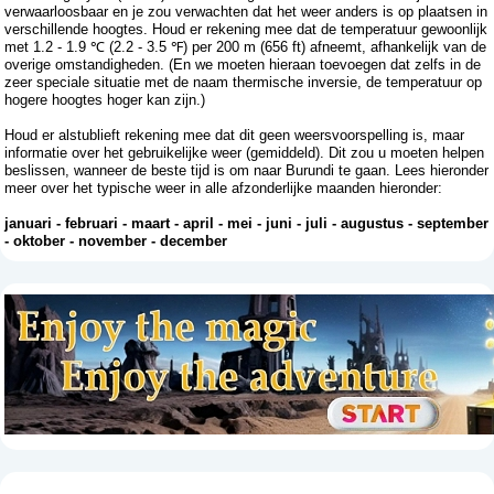
verwaarloosbaar en je zou verwachten dat het weer anders is op plaatsen in
verschillende hoogtes. Houd er rekening mee dat de temperatuur gewoonlijk
met 1.2 - 1.9 ℃ (2.2 - 3.5 ℉) per 200 m (656 ft) afneemt, afhankelijk van de
overige omstandigheden. (En we moeten hieraan toevoegen dat zelfs in de
zeer speciale situatie met de naam thermische inversie, de temperatuur op
hogere hoogtes hoger kan zijn.)
Houd er alstublieft rekening mee dat dit geen weersvoorspelling is, maar
informatie over het gebruikelijke weer (gemiddeld). Dit zou u moeten helpen
beslissen, wanneer de beste tijd is om naar Burundi te gaan. Lees hieronder
meer over het typische weer in alle afzonderlijke maanden hieronder:
januari
-
februari
-
maart
-
april
-
mei
-
juni
-
juli
-
augustus
-
september
-
oktober
-
november
-
december