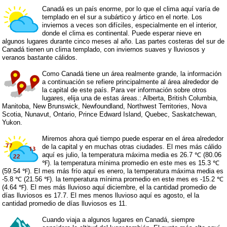
Canadá es un país enorme, por lo que el clima aquí varía de
templado en el sur a subártico y ártico en el norte. Los
inviernos a veces son difíciles, especialmente en el interior,
donde el clima es continental. Puede esperar nieve en
algunos lugares durante cinco meses al año. Las partes costeras del sur de
Canadá tienen un clima templado, con inviernos suaves y lluviosos y
veranos bastante cálidos.
Como Canadá tiene un área realmente grande, la información
a continuación se refiere principalmente al área alrededor de
la capital de este país. Para ver información sobre otros
lugares, elija una de estas áreas.:
Alberta
,
British Columbia
,
Manitoba
,
New Brunswick
,
Newfoundland
,
Northwest Territories
,
Nova
Scotia
,
Nunavut
,
Ontario
,
Prince Edward Island
,
Quebec
,
Saskatchewan
,
Yukon
.
Miremos ahora qué tiempo puede esperar en el área alrededor
de la capital y en muchas otras ciudades. El mes más cálido
aquí es julio, la temperatura máxima media es 26.7 ℃ (80.06
℉). la temperatura mínima promedio en este mes es 15.3 ℃
(59.54 ℉). El mes más frío aquí es enero, la temperatura máxima media es
-5.8 ℃ (21.56 ℉). la temperatura mínima promedio en este mes es -15.2 ℃
(4.64 ℉). El mes más lluvioso aquí diciembre, el la cantidad promedio de
días lluviosos es 17.7. El mes menos lluvioso aquí es agosto, el la
cantidad promedio de días lluviosos es 11.
Cuando viaja a algunos lugares en Canadá, siempre