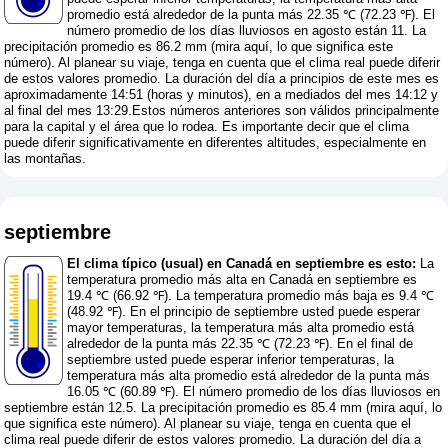
promedio está alrededor de la punta más 22.35 ℃ (72.23 ℉). El
número promedio de los días lluviosos en agosto están 11. La
precipitación promedio es 86.2 mm (
mira aquí, lo que significa este
número
). Al planear su viaje, tenga en cuenta que el clima real puede diferir
de estos valores promedio. La duración del día a principios de este mes es
aproximadamente 14:51 (horas y minutos), en a mediados del mes 14:12 y
al final del mes 13:29.Estos números anteriores son válidos principalmente
para la capital y el área que lo rodea. Es importante decir que el clima
puede diferir significativamente en diferentes altitudes, especialmente en
las montañas.
septiembre
El clima típico (usual) en Canadá en septiembre es esto:
La
temperatura promedio más alta en Canadá en septiembre es
19.4 ℃ (66.92 ℉). La temperatura promedio más baja es 9.4 ℃
(48.92 ℉). En el principio de septiembre usted puede esperar
mayor temperaturas, la temperatura más alta promedio está
alrededor de la punta más 22.35 ℃ (72.23 ℉). En el final de
septiembre usted puede esperar inferior temperaturas, la
temperatura más alta promedio está alrededor de la punta más
16.05 ℃ (60.89 ℉). El número promedio de los días lluviosos en
septiembre están 12.5. La precipitación promedio es 85.4 mm (
mira aquí, lo
que significa este número
). Al planear su viaje, tenga en cuenta que el
clima real puede diferir de estos valores promedio. La duración del día a