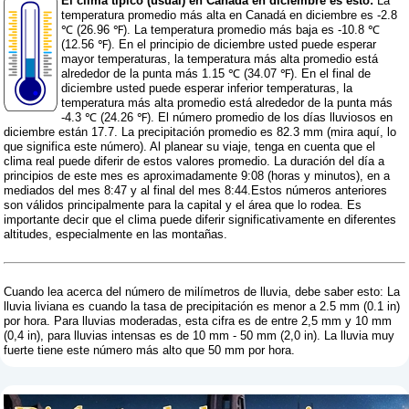
El clima típico (usual) en Canadá en diciembre es esto:
La
temperatura promedio más alta en Canadá en diciembre es -2.8
℃ (26.96 ℉). La temperatura promedio más baja es -10.8 ℃
(12.56 ℉). En el principio de diciembre usted puede esperar
mayor temperaturas, la temperatura más alta promedio está
alrededor de la punta más 1.15 ℃ (34.07 ℉). En el final de
diciembre usted puede esperar inferior temperaturas, la
temperatura más alta promedio está alrededor de la punta más
-4.3 ℃ (24.26 ℉). El número promedio de los días lluviosos en
diciembre están 17.7. La precipitación promedio es 82.3 mm (
mira aquí, lo
que significa este número
). Al planear su viaje, tenga en cuenta que el
clima real puede diferir de estos valores promedio. La duración del día a
principios de este mes es aproximadamente 9:08 (horas y minutos), en a
mediados del mes 8:47 y al final del mes 8:44.Estos números anteriores
son válidos principalmente para la capital y el área que lo rodea. Es
importante decir que el clima puede diferir significativamente en diferentes
altitudes, especialmente en las montañas.
Cuando lea acerca del número de milímetros de lluvia, debe saber esto: La
lluvia liviana es cuando la tasa de precipitación es menor a 2.5 mm (0.1 in)
por hora. Para lluvias moderadas, esta cifra es de entre 2,5 mm y 10 mm
(0,4 in), para lluvias intensas es de 10 mm - 50 mm (2,0 in). La lluvia muy
fuerte tiene este número más alto que 50 mm por hora.