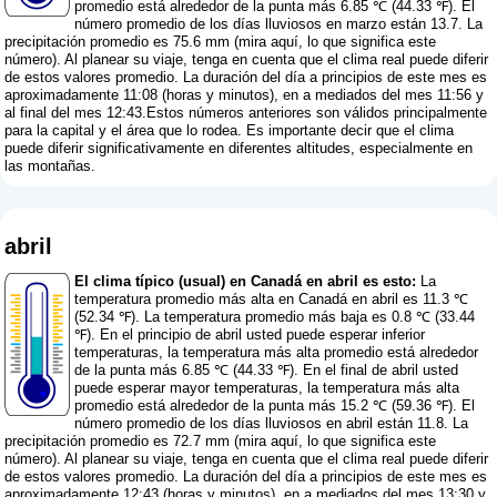
promedio está alrededor de la punta más 6.85 ℃ (44.33 ℉). El
número promedio de los días lluviosos en marzo están 13.7. La
precipitación promedio es 75.6 mm (
mira aquí, lo que significa este
número
). Al planear su viaje, tenga en cuenta que el clima real puede diferir
de estos valores promedio. La duración del día a principios de este mes es
aproximadamente 11:08 (horas y minutos), en a mediados del mes 11:56 y
al final del mes 12:43.Estos números anteriores son válidos principalmente
para la capital y el área que lo rodea. Es importante decir que el clima
puede diferir significativamente en diferentes altitudes, especialmente en
las montañas.
abril
El clima típico (usual) en Canadá en abril es esto:
La
temperatura promedio más alta en Canadá en abril es 11.3 ℃
(52.34 ℉). La temperatura promedio más baja es 0.8 ℃ (33.44
℉). En el principio de abril usted puede esperar inferior
temperaturas, la temperatura más alta promedio está alrededor
de la punta más 6.85 ℃ (44.33 ℉). En el final de abril usted
puede esperar mayor temperaturas, la temperatura más alta
promedio está alrededor de la punta más 15.2 ℃ (59.36 ℉). El
número promedio de los días lluviosos en abril están 11.8. La
precipitación promedio es 72.7 mm (
mira aquí, lo que significa este
número
). Al planear su viaje, tenga en cuenta que el clima real puede diferir
de estos valores promedio. La duración del día a principios de este mes es
aproximadamente 12:43 (horas y minutos), en a mediados del mes 13:30 y