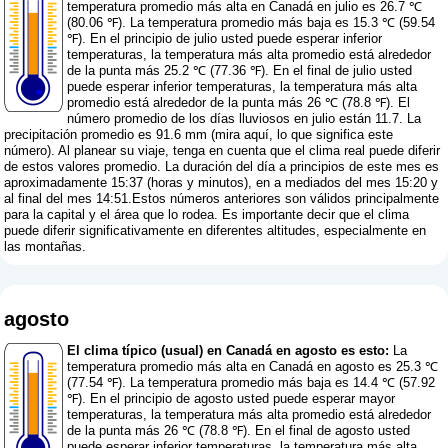
temperatura promedio más alta en Canadá en julio es 26.7 ℃
(80.06 ℉). La temperatura promedio más baja es 15.3 ℃ (59.54
℉). En el principio de julio usted puede esperar inferior
temperaturas, la temperatura más alta promedio está alrededor
de la punta más 25.2 ℃ (77.36 ℉). En el final de julio usted
puede esperar inferior temperaturas, la temperatura más alta
promedio está alrededor de la punta más 26 ℃ (78.8 ℉). El
número promedio de los días lluviosos en julio están 11.7. La
precipitación promedio es 91.6 mm (
mira aquí, lo que significa este
número
). Al planear su viaje, tenga en cuenta que el clima real puede diferir
de estos valores promedio. La duración del día a principios de este mes es
aproximadamente 15:37 (horas y minutos), en a mediados del mes 15:20 y
al final del mes 14:51.Estos números anteriores son válidos principalmente
para la capital y el área que lo rodea. Es importante decir que el clima
puede diferir significativamente en diferentes altitudes, especialmente en
las montañas.
agosto
El clima típico (usual) en Canadá en agosto es esto:
La
temperatura promedio más alta en Canadá en agosto es 25.3 ℃
(77.54 ℉). La temperatura promedio más baja es 14.4 ℃ (57.92
℉). En el principio de agosto usted puede esperar mayor
temperaturas, la temperatura más alta promedio está alrededor
de la punta más 26 ℃ (78.8 ℉). En el final de agosto usted
puede esperar inferior temperaturas, la temperatura más alta