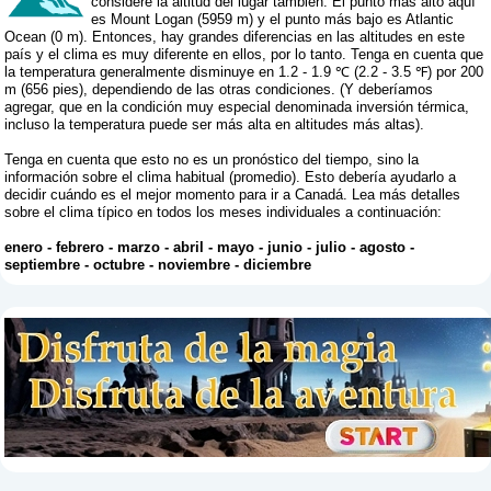
considere la altitud del lugar también. El punto más alto aquí
es Mount Logan (5959 m) y el punto más bajo es Atlantic
Ocean (0 m). Entonces, hay grandes diferencias en las altitudes en este
país y el clima es muy diferente en ellos, por lo tanto. Tenga en cuenta que
la temperatura generalmente disminuye en 1.2 - 1.9 ℃ (2.2 - 3.5 ℉) por 200
m (656 pies), dependiendo de las otras condiciones. (Y deberíamos
agregar, que en la condición muy especial denominada inversión térmica,
incluso la temperatura puede ser más alta en altitudes más altas).
Tenga en cuenta que esto no es un pronóstico del tiempo, sino la
información sobre el clima habitual (promedio). Esto debería ayudarlo a
decidir cuándo es el mejor momento para ir a Canadá. Lea más detalles
sobre el clima típico en todos los meses individuales a continuación:
enero
-
febrero
-
marzo
-
abril
-
mayo
-
junio
-
julio
-
agosto
-
septiembre
-
octubre
-
noviembre
-
diciembre