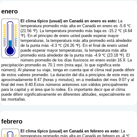
enero
El clima típico (usual) en Canadá en enero es esto:
La
temperatura promedio más alta en Canadá en enero es -5.8 ℃
(21.56 ℉). La temperatura promedio más baja es -15.2 ℃ (4.64
℉). En el principio de enero usted puede esperar mayor
temperaturas, la temperatura más alta promedio está alrededor
de la punta más -4.3 ℃ (24.26 ℉). En el final de enero usted
puede esperar mayor temperaturas, la temperatura más alta
promedio está alrededor de la punta más -4.9 ℃ (23.18 ℉). El
número promedio de los días lluviosos en enero están 16.9. La
precipitación promedio es 70.1 mm (
mira aquí, lo que significa este
número
). Al planear su viaje, tenga en cuenta que el clima real puede diferir
de estos valores promedio. La duración del día a principios de este mes es
aproximadamente 8:47 (horas y minutos), en a mediados del mes 9:07 y al
final del mes 9:40.Estos números anteriores son válidos principalmente
para la capital y el área que lo rodea. Es importante decir que el clima
puede diferir significativamente en diferentes altitudes, especialmente en
las montañas.
febrero
El clima típico (usual) en Canadá en febrero es esto:
La
temperatura promedio más alta en Canadá en febrero es -4 ℃