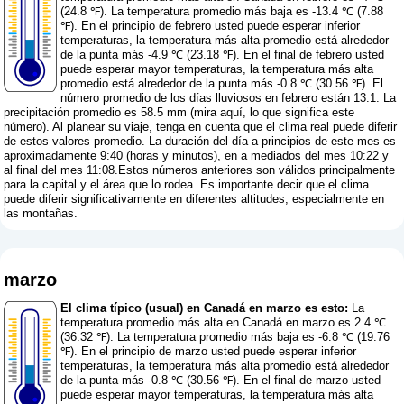
(24.8 ℉). La temperatura promedio más baja es -13.4 ℃ (7.88
℉). En el principio de febrero usted puede esperar inferior
temperaturas, la temperatura más alta promedio está alrededor
de la punta más -4.9 ℃ (23.18 ℉). En el final de febrero usted
puede esperar mayor temperaturas, la temperatura más alta
promedio está alrededor de la punta más -0.8 ℃ (30.56 ℉). El
número promedio de los días lluviosos en febrero están 13.1. La
precipitación promedio es 58.5 mm (
mira aquí, lo que significa este
número
). Al planear su viaje, tenga en cuenta que el clima real puede diferir
de estos valores promedio. La duración del día a principios de este mes es
aproximadamente 9:40 (horas y minutos), en a mediados del mes 10:22 y
al final del mes 11:08.Estos números anteriores son válidos principalmente
para la capital y el área que lo rodea. Es importante decir que el clima
puede diferir significativamente en diferentes altitudes, especialmente en
las montañas.
marzo
El clima típico (usual) en Canadá en marzo es esto:
La
temperatura promedio más alta en Canadá en marzo es 2.4 ℃
(36.32 ℉). La temperatura promedio más baja es -6.8 ℃ (19.76
℉). En el principio de marzo usted puede esperar inferior
temperaturas, la temperatura más alta promedio está alrededor
de la punta más -0.8 ℃ (30.56 ℉). En el final de marzo usted
puede esperar mayor temperaturas, la temperatura más alta