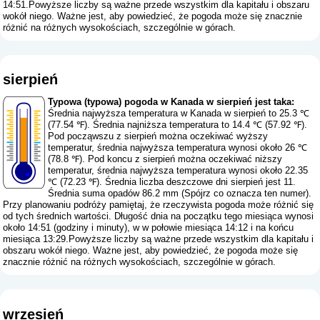
14:51.Powyższe liczby są ważne przede wszystkim dla kapitału i obszaru
wokół niego. Ważne jest, aby powiedzieć, że pogoda może się znacznie
różnić na różnych wysokościach, szczególnie w górach.
sierpień
Typowa (typowa) pogoda w Kanada w sierpień jest taka:
Średnia najwyższa temperatura w Kanada w sierpień to 25.3 ℃
(77.54 ℉). Średnia najniższa temperatura to 14.4 ℃ (57.92 ℉).
Pod począwszu z sierpień można oczekiwać wyższy
temperatur, średnia najwyższa temperatura wynosi około 26 ℃
(78.8 ℉). Pod koncu z sierpień można oczekiwać niższy
temperatur, średnia najwyższa temperatura wynosi około 22.35
℃ (72.23 ℉). Średnia liczba deszczowe dni sierpień jest 11.
Średnia suma opadów 86.2 mm (
Spójrz co oznacza ten numer
).
Przy planowaniu podróży pamiętaj, że rzeczywista pogoda może różnić się
od tych średnich wartości. Długość dnia na początku tego miesiąca wynosi
około 14:51 (godziny i minuty), w w połowie miesiąca 14:12 i na końcu
miesiąca 13:29.Powyższe liczby są ważne przede wszystkim dla kapitału i
obszaru wokół niego. Ważne jest, aby powiedzieć, że pogoda może się
znacznie różnić na różnych wysokościach, szczególnie w górach.
wrzesień