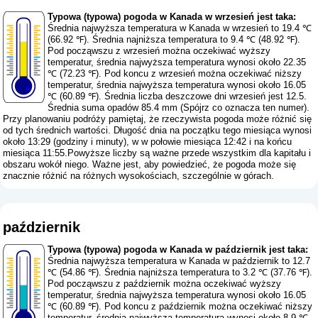
Typowa (typowa) pogoda w Kanada w wrzesień jest taka:
Średnia najwyższa temperatura w Kanada w wrzesień to 19.4 ℃
(66.92 ℉). Średnia najniższa temperatura to 9.4 ℃ (48.92 ℉).
Pod począwszu z wrzesień można oczekiwać wyższy
temperatur, średnia najwyższa temperatura wynosi około 22.35
℃ (72.23 ℉). Pod koncu z wrzesień można oczekiwać niższy
temperatur, średnia najwyższa temperatura wynosi około 16.05
℃ (60.89 ℉). Średnia liczba deszczowe dni wrzesień jest 12.5.
Średnia suma opadów 85.4 mm (
Spójrz co oznacza ten numer
).
Przy planowaniu podróży pamiętaj, że rzeczywista pogoda może różnić się
od tych średnich wartości. Długość dnia na początku tego miesiąca wynosi
około 13:29 (godziny i minuty), w w połowie miesiąca 12:42 i na końcu
miesiąca 11:55.Powyższe liczby są ważne przede wszystkim dla kapitału i
obszaru wokół niego. Ważne jest, aby powiedzieć, że pogoda może się
znacznie różnić na różnych wysokościach, szczególnie w górach.
październik
Typowa (typowa) pogoda w Kanada w październik jest taka:
Średnia najwyższa temperatura w Kanada w październik to 12.7
℃ (54.86 ℉). Średnia najniższa temperatura to 3.2 ℃ (37.76 ℉).
Pod począwszu z październik można oczekiwać wyższy
temperatur, średnia najwyższa temperatura wynosi około 16.05
℃ (60.89 ℉). Pod koncu z październik można oczekiwać niższy
temperatur, średnia najwyższa temperatura wynosi około 8.9 ℃