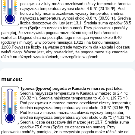
począwszu z luty można oczekiwać niższy temperatur, średnia
najwyższa temperatura wynosi około -4.9 ℃ (23.18 ℉). Pod
koncu z luty można oczekiwać wyższy temperatur, średnia
najwyższa temperatura wynosi około -0.8 ℃ (30.56 ℉). Średnia
liczba deszczowe dni luty jest 13.1. Średnia suma opadów 58.5
mm (
Spójrz co oznacza ten numer
). Przy planowaniu podróży
pamiętaj, że rzeczywista pogoda może różnić się od tych średnich
wartości. Długość dnia na początku tego miesiąca wynosi około 9:40
(godziny i minuty), w w połowie miesiąca 10:22 i na końcu miesiąca
11:08.Powyższe liczby są ważne przede wszystkim dla kapitału i obszaru
wokół niego. Ważne jest, aby powiedzieć, że pogoda może się znacznie
różnić na różnych wysokościach, szczególnie w górach.
marzec
Typowa (typowa) pogoda w Kanada w marzec jest taka:
Średnia najwyższa temperatura w Kanada w marzec to 2.4 ℃
(36.32 ℉). Średnia najniższa temperatura to -6.8 ℃ (19.76 ℉).
Pod począwszu z marzec można oczekiwać niższy temperatur,
średnia najwyższa temperatura wynosi około -0.8 ℃ (30.56 ℉).
Pod koncu z marzec można oczekiwać wyższy temperatur,
średnia najwyższa temperatura wynosi około 6.85 ℃ (44.33 ℉).
Średnia liczba deszczowe dni marzec jest 13.7. Średnia suma
opadów 75.6 mm (
Spójrz co oznacza ten numer
). Przy
planowaniu podróży pamiętaj, że rzeczywista pogoda może różnić się od