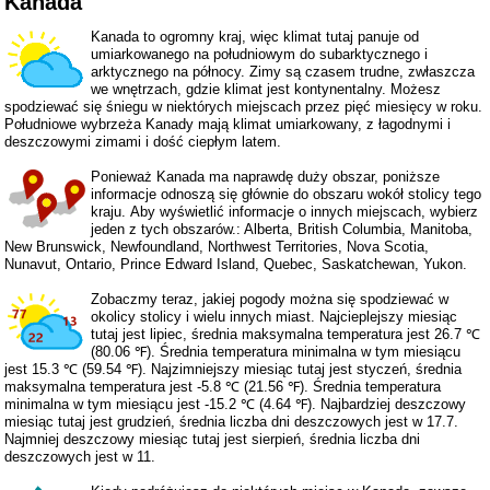
Kanada
Kanada to ogromny kraj, więc klimat tutaj panuje od
umiarkowanego na południowym do subarktycznego i
arktycznego na północy. Zimy są czasem trudne, zwłaszcza
we wnętrzach, gdzie klimat jest kontynentalny. Możesz
spodziewać się śniegu w niektórych miejscach przez pięć miesięcy w roku.
Południowe wybrzeża Kanady mają klimat umiarkowany, z łagodnymi i
deszczowymi zimami i dość ciepłym latem.
Ponieważ Kanada ma naprawdę duży obszar, poniższe
informacje odnoszą się głównie do obszaru wokół stolicy tego
kraju. Aby wyświetlić informacje o innych miejscach, wybierz
jeden z tych obszarów.:
Alberta
,
British Columbia
,
Manitoba
,
New Brunswick
,
Newfoundland
,
Northwest Territories
,
Nova Scotia
,
Nunavut
,
Ontario
,
Prince Edward Island
,
Quebec
,
Saskatchewan
,
Yukon
.
Zobaczmy teraz, jakiej pogody można się spodziewać w
okolicy stolicy i wielu innych miast. Najcieplejszy miesiąc
tutaj jest lipiec, średnia maksymalna temperatura jest 26.7 ℃
(80.06 ℉). Średnia temperatura minimalna w tym miesiącu
jest 15.3 ℃ (59.54 ℉). Najzimniejszy miesiąc tutaj jest styczeń, średnia
maksymalna temperatura jest -5.8 ℃ (21.56 ℉). Średnia temperatura
minimalna w tym miesiącu jest -15.2 ℃ (4.64 ℉). Najbardziej deszczowy
miesiąc tutaj jest grudzień, średnia liczba dni deszczowych jest w 17.7.
Najmniej deszczowy miesiąc tutaj jest sierpień, średnia liczba dni
deszczowych jest w 11.