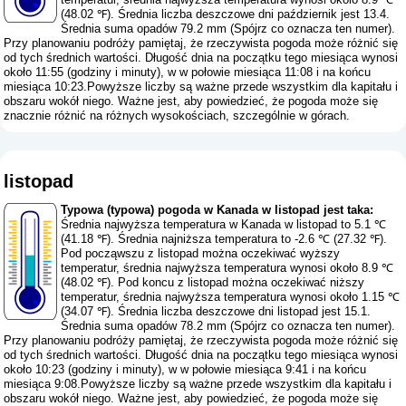
(48.02 ℉). Średnia liczba deszczowe dni październik jest 13.4.
Średnia suma opadów 79.2 mm (
Spójrz co oznacza ten numer
).
Przy planowaniu podróży pamiętaj, że rzeczywista pogoda może różnić się
od tych średnich wartości. Długość dnia na początku tego miesiąca wynosi
około 11:55 (godziny i minuty), w w połowie miesiąca 11:08 i na końcu
miesiąca 10:23.Powyższe liczby są ważne przede wszystkim dla kapitału i
obszaru wokół niego. Ważne jest, aby powiedzieć, że pogoda może się
znacznie różnić na różnych wysokościach, szczególnie w górach.
listopad
Typowa (typowa) pogoda w Kanada w listopad jest taka:
Średnia najwyższa temperatura w Kanada w listopad to 5.1 ℃
(41.18 ℉). Średnia najniższa temperatura to -2.6 ℃ (27.32 ℉).
Pod począwszu z listopad można oczekiwać wyższy
temperatur, średnia najwyższa temperatura wynosi około 8.9 ℃
(48.02 ℉). Pod koncu z listopad można oczekiwać niższy
temperatur, średnia najwyższa temperatura wynosi około 1.15 ℃
(34.07 ℉). Średnia liczba deszczowe dni listopad jest 15.1.
Średnia suma opadów 78.2 mm (
Spójrz co oznacza ten numer
).
Przy planowaniu podróży pamiętaj, że rzeczywista pogoda może różnić się
od tych średnich wartości. Długość dnia na początku tego miesiąca wynosi
około 10:23 (godziny i minuty), w w połowie miesiąca 9:41 i na końcu
miesiąca 9:08.Powyższe liczby są ważne przede wszystkim dla kapitału i
obszaru wokół niego. Ważne jest, aby powiedzieć, że pogoda może się