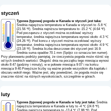
styczeń
Typowa (typowa) pogoda w Kanada w styczeń jest taka:
Średnia najwyższa temperatura w Kanada w styczeń to -5.8 ℃
(21.56 ℉). Średnia najniższa temperatura to -15.2 ℃ (4.64 ℉).
Pod począwszu z styczeń można oczekiwać wyższy
temperatur, średnia najwyższa temperatura wynosi około -4.3 ℃
(24.26 ℉). Pod koncu z styczeń można oczekiwać wyższy
temperatur, średnia najwyższa temperatura wynosi około -4.9 ℃
(23.18 ℉). Średnia liczba deszczowe dni styczeń jest 16.9.
Średnia suma opadów 70.1 mm (
Spójrz co oznacza ten numer
).
Przy planowaniu podróży pamiętaj, że rzeczywista pogoda może różnić się
od tych średnich wartości. Długość dnia na początku tego miesiąca wynosi
około 8:47 (godziny i minuty), w w połowie miesiąca 9:07 i na końcu
miesiąca 9:40.Powyższe liczby są ważne przede wszystkim dla kapitału i
obszaru wokół niego. Ważne jest, aby powiedzieć, że pogoda może się
znacznie różnić na różnych wysokościach, szczególnie w górach.
luty
Typowa (typowa) pogoda w Kanada w luty jest taka:
Średnia
najwyższa temperatura w Kanada w luty to -4 ℃ (24.8 ℉).
Średnia najniższa temperatura to -13.4 ℃ (7.88 ℉). Pod