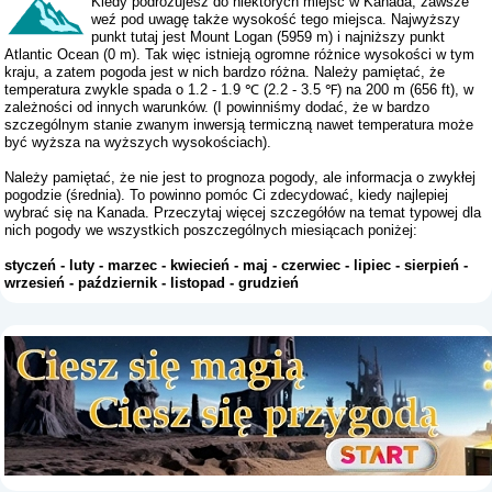
Kiedy podróżujesz do niektórych miejsc w Kanada, zawsze
weź pod uwagę także wysokość tego miejsca. Najwyższy
punkt tutaj jest Mount Logan (5959 m) i najniższy punkt
Atlantic Ocean (0 m). Tak więc istnieją ogromne różnice wysokości w tym
kraju, a zatem pogoda jest w nich bardzo różna. Należy pamiętać, że
temperatura zwykle spada o 1.2 - 1.9 ℃ (2.2 - 3.5 ℉) na 200 m (656 ft), w
zależności od innych warunków. (I powinniśmy dodać, że w bardzo
szczególnym stanie zwanym inwersją termiczną nawet temperatura może
być wyższa na wyższych wysokościach).
Należy pamiętać, że nie jest to prognoza pogody, ale informacja o zwykłej
pogodzie (średnia). To powinno pomóc Ci zdecydować, kiedy najlepiej
wybrać się na Kanada. Przeczytaj więcej szczegółów na temat typowej dla
nich pogody we wszystkich poszczególnych miesiącach poniżej:
styczeń
-
luty
-
marzec
-
kwiecień
-
maj
-
czerwiec
-
lipiec
-
sierpień
-
wrzesień
-
październik
-
listopad
-
grudzień