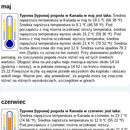
maj
Typowa (typowa) pogoda w Kanada w maj jest taka:
Średnia
najwyższa temperatura w Kanada w maj to 19.1 ℃ (66.38 ℉).
Średnia najniższa temperatura to 8.1 ℃ (46.58 ℉). Pod
począwszu z maj można oczekiwać niższy temperatur, średnia
najwyższa temperatura wynosi około 15.2 ℃ (59.36 ℉). Pod
koncu z maj można oczekiwać wyższy temperatur, średnia
najwyższa temperatura wynosi około 21.4 ℃ (70.52 ℉). Średnia
liczba deszczowe dni maj jest 12.9. Średnia suma opadów 78.3
mm (
Spójrz co oznacza ten numer
). Przy planowaniu podróży
pamiętaj, że rzeczywista pogoda może różnić się od tych średnich
wartości. Długość dnia na początku tego miesiąca wynosi około 14:14
(godziny i minuty), w w połowie miesiąca 14:52 i na końcu miesiąca
15:22.Powyższe liczby są ważne przede wszystkim dla kapitału i obszaru
wokół niego. Ważne jest, aby powiedzieć, że pogoda może się znacznie
różnić na różnych wysokościach, szczególnie w górach.
czerwiec
Typowa (typowa) pogoda w Kanada w czerwiec jest taka:
Średnia najwyższa temperatura w Kanada w czerwiec to 23.7 ℃
(74.66 ℉). Średnia najniższa temperatura to 12.9 ℃ (55.22 ℉).
Pod począwszu z czerwiec można oczekiwać niższy
temperatur, średnia najwyższa temperatura wynosi około 21.4 ℃