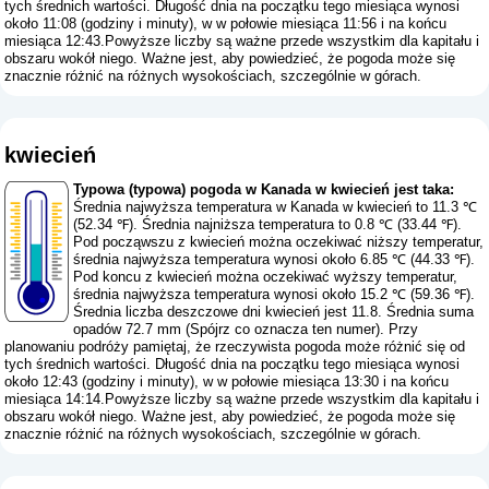
tych średnich wartości. Długość dnia na początku tego miesiąca wynosi
około 11:08 (godziny i minuty), w w połowie miesiąca 11:56 i na końcu
miesiąca 12:43.Powyższe liczby są ważne przede wszystkim dla kapitału i
obszaru wokół niego. Ważne jest, aby powiedzieć, że pogoda może się
znacznie różnić na różnych wysokościach, szczególnie w górach.
kwiecień
Typowa (typowa) pogoda w Kanada w kwiecień jest taka:
Średnia najwyższa temperatura w Kanada w kwiecień to 11.3 ℃
(52.34 ℉). Średnia najniższa temperatura to 0.8 ℃ (33.44 ℉).
Pod począwszu z kwiecień można oczekiwać niższy temperatur,
średnia najwyższa temperatura wynosi około 6.85 ℃ (44.33 ℉).
Pod koncu z kwiecień można oczekiwać wyższy temperatur,
średnia najwyższa temperatura wynosi około 15.2 ℃ (59.36 ℉).
Średnia liczba deszczowe dni kwiecień jest 11.8. Średnia suma
opadów 72.7 mm (
Spójrz co oznacza ten numer
). Przy
planowaniu podróży pamiętaj, że rzeczywista pogoda może różnić się od
tych średnich wartości. Długość dnia na początku tego miesiąca wynosi
około 12:43 (godziny i minuty), w w połowie miesiąca 13:30 i na końcu
miesiąca 14:14.Powyższe liczby są ważne przede wszystkim dla kapitału i
obszaru wokół niego. Ważne jest, aby powiedzieć, że pogoda może się
znacznie różnić na różnych wysokościach, szczególnie w górach.