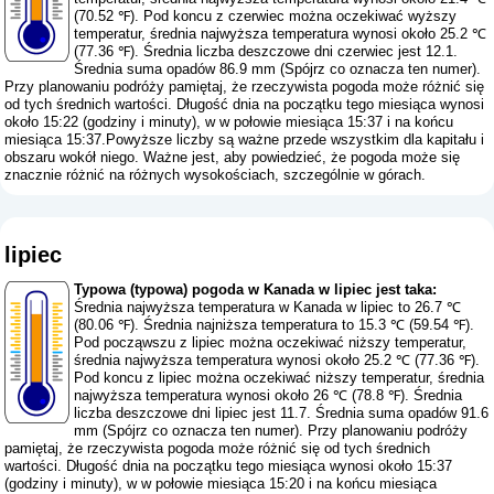
(70.52 ℉). Pod koncu z czerwiec można oczekiwać wyższy
temperatur, średnia najwyższa temperatura wynosi około 25.2 ℃
(77.36 ℉). Średnia liczba deszczowe dni czerwiec jest 12.1.
Średnia suma opadów 86.9 mm (
Spójrz co oznacza ten numer
).
Przy planowaniu podróży pamiętaj, że rzeczywista pogoda może różnić się
od tych średnich wartości. Długość dnia na początku tego miesiąca wynosi
około 15:22 (godziny i minuty), w w połowie miesiąca 15:37 i na końcu
miesiąca 15:37.Powyższe liczby są ważne przede wszystkim dla kapitału i
obszaru wokół niego. Ważne jest, aby powiedzieć, że pogoda może się
znacznie różnić na różnych wysokościach, szczególnie w górach.
lipiec
Typowa (typowa) pogoda w Kanada w lipiec jest taka:
Średnia najwyższa temperatura w Kanada w lipiec to 26.7 ℃
(80.06 ℉). Średnia najniższa temperatura to 15.3 ℃ (59.54 ℉).
Pod począwszu z lipiec można oczekiwać niższy temperatur,
średnia najwyższa temperatura wynosi około 25.2 ℃ (77.36 ℉).
Pod koncu z lipiec można oczekiwać niższy temperatur, średnia
najwyższa temperatura wynosi około 26 ℃ (78.8 ℉). Średnia
liczba deszczowe dni lipiec jest 11.7. Średnia suma opadów 91.6
mm (
Spójrz co oznacza ten numer
). Przy planowaniu podróży
pamiętaj, że rzeczywista pogoda może różnić się od tych średnich
wartości. Długość dnia na początku tego miesiąca wynosi około 15:37
(godziny i minuty), w w połowie miesiąca 15:20 i na końcu miesiąca