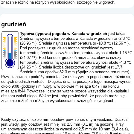
znacznie różnić na różnych wysokościach, szczególnie w górach.
grudzień
Typowa (typowa) pogoda w Kanada w grudzień jest taka:
Średnia najwyższa temperatura w Kanada w grudzień to -2.8 ℃
(26.96 ℉). Średnia najniższa temperatura to -10.8 ℃ (12.56 ℉).
Pod począwszu z grudzień można oczekiwać wyższy
temperatur, średnia najwyższa temperatura wynosi około 1.15 ℃
(34.07 ℉). Pod koncu z grudzień można oczekiwać niższy
temperatur, średnia najwyższa temperatura wynosi około -4.3 ℃
(24.26 ℉). Średnia liczba deszczowe dni grudzień jest 17.7.
Średnia suma opadów 82.3 mm (
Spójrz co oznacza ten numer
).
Przy planowaniu podróży pamiętaj, że rzeczywista pogoda może różnić się
od tych średnich wartości. Długość dnia na początku tego miesiąca wynosi
około 9:08 (godziny i minuty), w w połowie miesiąca 8:47 i na końcu
miesiąca 8:44.Powyższe liczby są ważne przede wszystkim dla kapitału i
obszaru wokół niego. Ważne jest, aby powiedzieć, że pogoda może się
znacznie różnić na różnych wysokościach, szczególnie w górach.
Kiedy czytasz o liczbie mm opadów, powinieneś o tym wiedzieć: Deszcz
jest wtedy, gdy opadów jest mniej niż 2,5 mm (0,1 in) na godzinę. Przy
umiarkowanym deszczu liczba ta wynosi od 2,5 mm do 10 mm (0,4 cala),
przy ulewnym deszczu wynosi ona 10 mm - 50 mm (2,0 cala). Bardzo silny