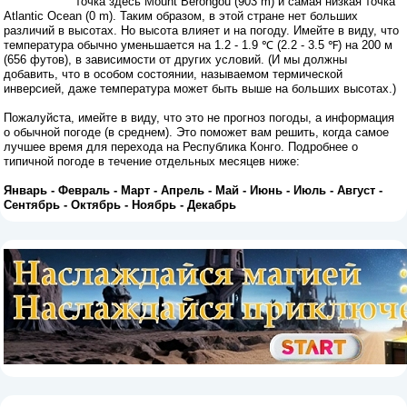
точка здесь Mount Berongou (903 m) и самая низкая точка
Atlantic Ocean (0 m). Таким образом, в этой стране нет больших
различий в высотах. Но высота влияет и на погоду. Имейте в виду, что
температура обычно уменьшается на 1.2 - 1.9 ℃ (2.2 - 3.5 ℉) на 200 м
(656 футов), в зависимости от других условий. (И мы должны
добавить, что в особом состоянии, называемом термической
инверсией, даже температура может быть выше на больших высотах.)
Пожалуйста, имейте в виду, что это не прогноз погоды, а информация
о обычной погоде (в среднем). Это поможет вам решить, когда самое
лучшее время для перехода на Республика Конго. Подробнее о
типичной погоде в течение отдельных месяцев ниже:
Январь
-
Февраль
-
Март
-
Апрель
-
Май
-
Июнь
-
Июль
-
Август
-
Сентябрь
-
Октябрь
-
Ноябрь
-
Декабрь