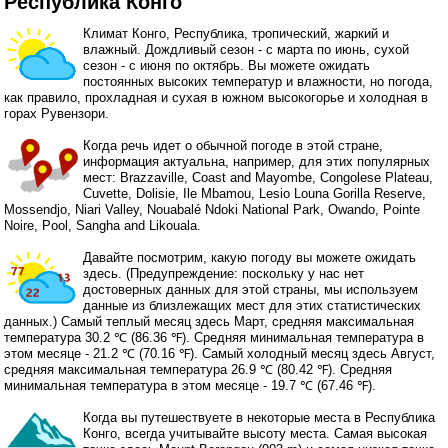
Республика Конго
Климат Конго, Республика, тропический, жаркий и
влажный. Дождливый сезон - с марта по июнь, сухой
сезон - с июня по октябрь. Вы можете ожидать
постоянных высоких температур и влажности, но погода,
как правило, прохладная и сухая в южном высокогорье и холодная в
горах Рувензори.
Когда речь идет о обычной погоде в этой стране,
информация актуальна, например, для этих популярных
мест: Brazzaville, Coast and Mayombe, Congolese Plateau,
Cuvette, Dolisie, Ile Mbamou, Lesio Louna Gorilla Reserve,
Mossendjo, Niari Valley, Nouabalé Ndoki National Park, Owando, Pointe
Noire, Pool, Sangha and Likouala.
Давайте посмотрим, какую погоду вы можете ожидать
здесь. (Предупреждение: поскольку у нас нет
достоверных данных для этой страны, мы используем
данные из близлежащих мест для этих статистических
данных.) Самый теплый месяц здесь Март, средняя максимальная
температура 30.2 ℃ (86.36 ℉). Средняя минимальная температура в
этом месяце - 21.2 ℃ (70.16 ℉). Самый холодный месяц здесь Август,
средняя максимальная температура 26.9 ℃ (80.42 ℉). Средняя
минимальная температура в этом месяце - 19.7 ℃ (67.46 ℉).
Когда вы путешествуете в некоторые места в Республика
Конго, всегда учитывайте высоту места. Самая высокая