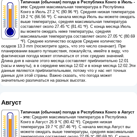
Типичная (обычная) погода в Республика Конго в Июль -
это:
Средняя максимальная температура в Республика
Конго в Июль 27.2 ℃ (80.96 ℉). Средняя низкая температура
19.2 ℃ (66.56 ℉). С начала месяца Июль вы можете ожидать
выше температуры, средняя максимальная температура
составляет около 27.45 ℃ (81.41 ℉). С конца месяца Июль
вы можете ожидать ниже температуры, средняя
максимальная температура составляет около 27.05 ℃ (80.69
℉). Среднее количество осадков Среднее количество
осадков 13.3 mm (
посмотрите здесь, что это число означает
). При
планировании вашего путешествия, пожалуйста, имейте в виду, что
фактическая погода может отличаться от этих средних значений.
Длина дня в начале этого месяца составляет приблизительно 12:01
(часы и минуты), в в середине месяца 12:02 и в конце месяца 12:02.Эти
данные являются приблизительными, потому что у нас нет точных
данных для этой страны. Важно сказать, что погода может
значительно различаться на разных высотах.
Август
Типичная (обычная) погода в Республика Конго в Август
- это:
Средняя максимальная температура в Республика
Конго в Август 26.9 ℃ (80.42 ℉). Средняя низкая
температура 19.7 ℃ (67.46 ℉). С начала месяца Август вы
можете ожидать выше температуры, средняя максимальная
температура составляет около 27.05 ℃ (80.69 ℉). С конца