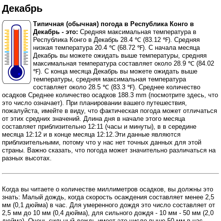
Декабрь
Типичная (обычная) погода в Республика Конго в
Декабрь - это:
Средняя максимальная температура в
Республика Конго в Декабрь 28.4 ℃ (83.12 ℉). Средняя
низкая температура 20.4 ℃ (68.72 ℉). С начала месяца
Декабрь вы можете ожидать выше температуры, средняя
максимальная температура составляет около 28.9 ℃ (84.02
℉). С конца месяца Декабрь вы можете ожидать выше
температуры, средняя максимальная температура
составляет около 28.5 ℃ (83.3 ℉). Среднее количество
осадков Среднее количество осадков 188.3 mm (
посмотрите здесь, что
это число означает
). При планировании вашего путешествия,
пожалуйста, имейте в виду, что фактическая погода может отличаться
от этих средних значений. Длина дня в начале этого месяца
составляет приблизительно 12:11 (часы и минуты), в в середине
месяца 12:12 и в конце месяца 12:12.Эти данные являются
приблизительными, потому что у нас нет точных данных для этой
страны. Важно сказать, что погода может значительно различаться на
разных высотах.
Когда вы читаете о количестве миллиметров осадков, вы должны это
знать: Малый дождь, когда скорость осаждения составляет менее 2,5
мм (0,1 дюйма) в час. Для умеренного дождя это число составляет от
2,5 мм до 10 мм (0,4 дюйма), для сильного дождя - 10 мм - 50 мм (2,0
дюйма). Очень сильный дождь имеет это число выше 50 мм в час.