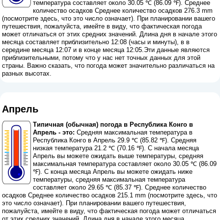
температура составляет около 30.05 ℃ (86.09 ℉). Среднее
количество осадков Среднее количество осадков 276.3 mm
(
посмотрите здесь, что это число означает
). При планировании вашего
путешествия, пожалуйста, имейте в виду, что фактическая погода
может отличаться от этих средних значений. Длина дня в начале этого
месяца составляет приблизительно 12:08 (часы и минуты), в в
середине месяца 12:07 и в конце месяца 12:05.Эти данные являются
приблизительными, потому что у нас нет точных данных для этой
страны. Важно сказать, что погода может значительно различаться на
разных высотах.
Апрель
Типичная (обычная) погода в Республика Конго в
Апрель - это:
Средняя максимальная температура в
Республика Конго в Апрель 29.9 ℃ (85.82 ℉). Средняя
низкая температура 21.2 ℃ (70.16 ℉). С начала месяца
Апрель вы можете ожидать выше температуры, средняя
максимальная температура составляет около 30.05 ℃ (86.09
℉). С конца месяца Апрель вы можете ожидать ниже
температуры, средняя максимальная температура
составляет около 29.65 ℃ (85.37 ℉). Среднее количество
осадков Среднее количество осадков 215.1 mm (
посмотрите здесь, что
это число означает
). При планировании вашего путешествия,
пожалуйста, имейте в виду, что фактическая погода может отличаться
от этих средних значений. Длина дня в начале этого месяца