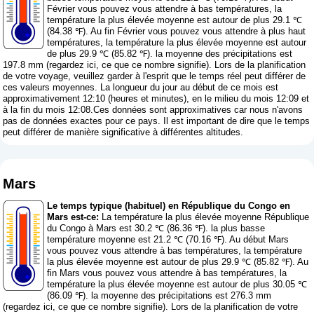
Février vous pouvez vous attendre à bas températures, la
température la plus élevée moyenne est autour de plus 29.1 ℃
(84.38 ℉). Au fin Février vous pouvez vous attendre à plus haut
températures, la température la plus élevée moyenne est autour
de plus 29.9 ℃ (85.82 ℉). la moyenne des précipitations est
197.8 mm (
regardez ici, ce que ce nombre signifie
). Lors de la planification
de votre voyage, veuillez garder à l'esprit que le temps réel peut différer de
ces valeurs moyennes. La longueur du jour au début de ce mois est
approximativement 12:10 (heures et minutes), en le milieu du mois 12:09 et
à la fin du mois 12:08.Ces données sont approximatives car nous n'avons
pas de données exactes pour ce pays. Il est important de dire que le temps
peut différer de manière significative à différentes altitudes.
Mars
Le temps typique (habituel) en République du Congo en
Mars est-ce:
La température la plus élevée moyenne République
du Congo à Mars est 30.2 ℃ (86.36 ℉). la plus basse
température moyenne est 21.2 ℃ (70.16 ℉). Au début Mars
vous pouvez vous attendre à bas températures, la température
la plus élevée moyenne est autour de plus 29.9 ℃ (85.82 ℉). Au
fin Mars vous pouvez vous attendre à bas températures, la
température la plus élevée moyenne est autour de plus 30.05 ℃
(86.09 ℉). la moyenne des précipitations est 276.3 mm
(
regardez ici, ce que ce nombre signifie
). Lors de la planification de votre