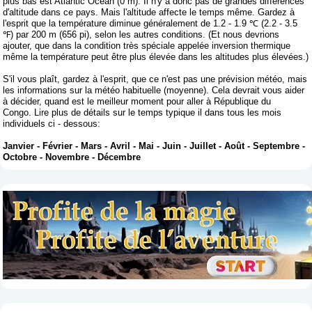
plus bas est Atlantic Ocean (0 m). Il n'y a donc pas de grandes différences
d'altitude dans ce pays. Mais l'altitude affecte le temps même. Gardez à
l'esprit que la température diminue généralement de 1.2 - 1.9 ℃ (2.2 - 3.5
℉) par 200 m (656 pi), selon les autres conditions. (Et nous devrions
ajouter, que dans la condition très spéciale appelée inversion thermique
même la température peut être plus élevée dans les altitudes plus élevées.)
S'il vous plaît, gardez à l'esprit, que ce n'est pas une prévision météo, mais
les informations sur la météo habituelle (moyenne). Cela devrait vous aider
à décider, quand est le meilleur moment pour aller à République du
Congo. Lire plus de détails sur le temps typique il dans tous les mois
individuels ci - dessous:
Janvier
-
Février
-
Mars
-
Avril
-
Mai
-
Juin
-
Juillet
-
Août
-
Septembre
-
Octobre
-
Novembre
-
Décembre