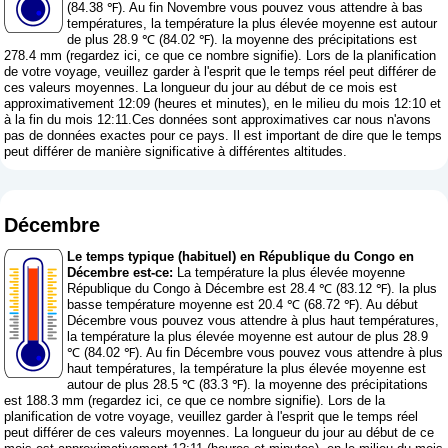
(84.38 ℉). Au fin Novembre vous pouvez vous attendre à bas
températures, la température la plus élevée moyenne est autour
de plus 28.9 ℃ (84.02 ℉). la moyenne des précipitations est
278.4 mm (
regardez ici, ce que ce nombre signifie
). Lors de la planification
de votre voyage, veuillez garder à l'esprit que le temps réel peut différer de
ces valeurs moyennes. La longueur du jour au début de ce mois est
approximativement 12:09 (heures et minutes), en le milieu du mois 12:10 et
à la fin du mois 12:11.Ces données sont approximatives car nous n'avons
pas de données exactes pour ce pays. Il est important de dire que le temps
peut différer de manière significative à différentes altitudes.
Décembre
Le temps typique (habituel) en République du Congo en
Décembre est-ce:
La température la plus élevée moyenne
République du Congo à Décembre est 28.4 ℃ (83.12 ℉). la plus
basse température moyenne est 20.4 ℃ (68.72 ℉). Au début
Décembre vous pouvez vous attendre à plus haut températures,
la température la plus élevée moyenne est autour de plus 28.9
℃ (84.02 ℉). Au fin Décembre vous pouvez vous attendre à plus
haut températures, la température la plus élevée moyenne est
autour de plus 28.5 ℃ (83.3 ℉). la moyenne des précipitations
est 188.3 mm (
regardez ici, ce que ce nombre signifie
). Lors de la
planification de votre voyage, veuillez garder à l'esprit que le temps réel
peut différer de ces valeurs moyennes. La longueur du jour au début de ce