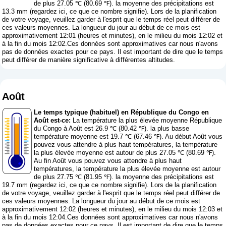
de plus 27.05 ℃ (80.69 ℉). la moyenne des précipitations est
13.3 mm (
regardez ici, ce que ce nombre signifie
). Lors de la planification
de votre voyage, veuillez garder à l'esprit que le temps réel peut différer de
ces valeurs moyennes. La longueur du jour au début de ce mois est
approximativement 12:01 (heures et minutes), en le milieu du mois 12:02 et
à la fin du mois 12:02.Ces données sont approximatives car nous n'avons
pas de données exactes pour ce pays. Il est important de dire que le temps
peut différer de manière significative à différentes altitudes.
Août
Le temps typique (habituel) en République du Congo en
Août est-ce:
La température la plus élevée moyenne République
du Congo à Août est 26.9 ℃ (80.42 ℉). la plus basse
température moyenne est 19.7 ℃ (67.46 ℉). Au début Août vous
pouvez vous attendre à plus haut températures, la température
la plus élevée moyenne est autour de plus 27.05 ℃ (80.69 ℉).
Au fin Août vous pouvez vous attendre à plus haut
températures, la température la plus élevée moyenne est autour
de plus 27.75 ℃ (81.95 ℉). la moyenne des précipitations est
19.7 mm (
regardez ici, ce que ce nombre signifie
). Lors de la planification
de votre voyage, veuillez garder à l'esprit que le temps réel peut différer de
ces valeurs moyennes. La longueur du jour au début de ce mois est
approximativement 12:02 (heures et minutes), en le milieu du mois 12:03 et
à la fin du mois 12:04.Ces données sont approximatives car nous n'avons
pas de données exactes pour ce pays. Il est important de dire que le temps