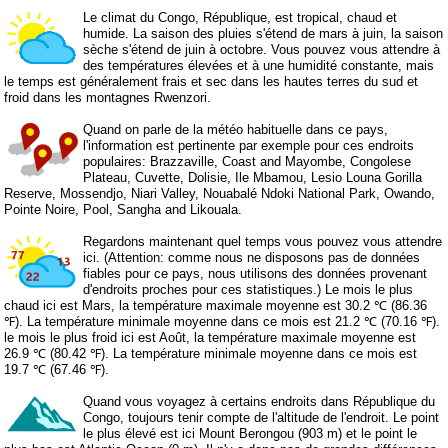
Le climat du Congo, République, est tropical, chaud et
humide. La saison des pluies s'étend de mars à juin, la saison
sèche s'étend de juin à octobre. Vous pouvez vous attendre à
des températures élevées et à une humidité constante, mais
le temps est généralement frais et sec dans les hautes terres du sud et
froid dans les montagnes Rwenzori.
Quand on parle de la météo habituelle dans ce pays,
l'information est pertinente par exemple pour ces endroits
populaires: Brazzaville, Coast and Mayombe, Congolese
Plateau, Cuvette, Dolisie, Ile Mbamou, Lesio Louna Gorilla
Reserve, Mossendjo, Niari Valley, Nouabalé Ndoki National Park, Owando,
Pointe Noire, Pool, Sangha and Likouala.
Regardons maintenant quel temps vous pouvez vous attendre
ici. (Attention: comme nous ne disposons pas de données
fiables pour ce pays, nous utilisons des données provenant
d'endroits proches pour ces statistiques.) Le mois le plus
chaud ici est Mars, la température maximale moyenne est 30.2 ℃ (86.36
℉). La température minimale moyenne dans ce mois est 21.2 ℃ (70.16 ℉).
le mois le plus froid ici est Août, la température maximale moyenne est
26.9 ℃ (80.42 ℉). La température minimale moyenne dans ce mois est
19.7 ℃ (67.46 ℉).
Quand vous voyagez à certains endroits dans République du
Congo, toujours tenir compte de l'altitude de l'endroit. Le point
le plus élevé est ici Mount Berongou (903 m) et le point le