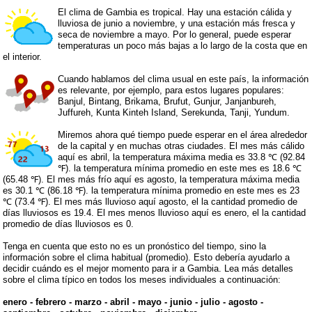
El clima de Gambia es tropical. Hay una estación cálida y
lluviosa de junio a noviembre, y una estación más fresca y
seca de noviembre a mayo. Por lo general, puede esperar
temperaturas un poco más bajas a lo largo de la costa que en
el interior.
Cuando hablamos del clima usual en este país, la información
es relevante, por ejemplo, para estos lugares populares:
Banjul, Bintang, Brikama, Brufut, Gunjur, Janjanbureh,
Juffureh, Kunta Kinteh Island, Serekunda, Tanji, Yundum.
Miremos ahora qué tiempo puede esperar en el área alrededor
de la capital y en muchas otras ciudades. El mes más cálido
aquí es abril, la temperatura máxima media es 33.8 ℃ (92.84
℉). la temperatura mínima promedio en este mes es 18.6 ℃
(65.48 ℉). El mes más frío aquí es agosto, la temperatura máxima media
es 30.1 ℃ (86.18 ℉). la temperatura mínima promedio en este mes es 23
℃ (73.4 ℉). El mes más lluvioso aquí agosto, el la cantidad promedio de
días lluviosos es 19.4. El mes menos lluvioso aquí es enero, el la cantidad
promedio de días lluviosos es 0.
Tenga en cuenta que esto no es un pronóstico del tiempo, sino la
información sobre el clima habitual (promedio). Esto debería ayudarlo a
decidir cuándo es el mejor momento para ir a Gambia. Lea más detalles
sobre el clima típico en todos los meses individuales a continuación:
enero
-
febrero
-
marzo
-
abril
-
mayo
-
junio
-
julio
-
agosto
-