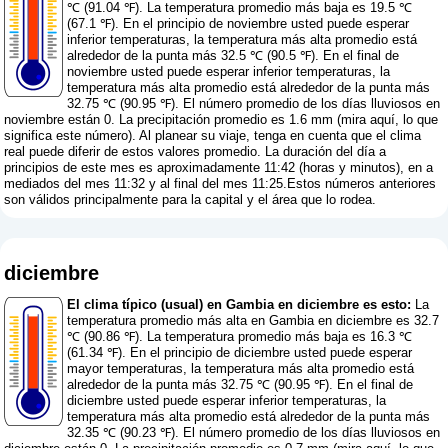
℃ (91.04 ℉). La temperatura promedio más baja es 19.5 ℃
(67.1 ℉). En el principio de noviembre usted puede esperar
inferior temperaturas, la temperatura más alta promedio está
alrededor de la punta más 32.5 ℃ (90.5 ℉). En el final de
noviembre usted puede esperar inferior temperaturas, la
temperatura más alta promedio está alrededor de la punta más
32.75 ℃ (90.95 ℉). El número promedio de los días lluviosos en
noviembre están 0. La precipitación promedio es 1.6 mm (
mira aquí, lo que
significa este número
). Al planear su viaje, tenga en cuenta que el clima
real puede diferir de estos valores promedio. La duración del día a
principios de este mes es aproximadamente 11:42 (horas y minutos), en a
mediados del mes 11:32 y al final del mes 11:25.Estos números anteriores
son válidos principalmente para la capital y el área que lo rodea.
diciembre
El clima típico (usual) en Gambia en diciembre es esto:
La
temperatura promedio más alta en Gambia en diciembre es 32.7
℃ (90.86 ℉). La temperatura promedio más baja es 16.3 ℃
(61.34 ℉). En el principio de diciembre usted puede esperar
mayor temperaturas, la temperatura más alta promedio está
alrededor de la punta más 32.75 ℃ (90.95 ℉). En el final de
diciembre usted puede esperar inferior temperaturas, la
temperatura más alta promedio está alrededor de la punta más
32.35 ℃ (90.23 ℉). El número promedio de los días lluviosos en