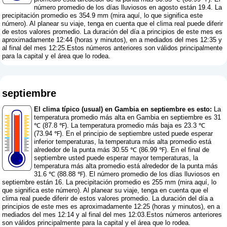
número promedio de los días lluviosos en agosto están 19.4. La
precipitación promedio es 354.9 mm (
mira aquí, lo que significa este
número
). Al planear su viaje, tenga en cuenta que el clima real puede diferir
de estos valores promedio. La duración del día a principios de este mes es
aproximadamente 12:44 (horas y minutos), en a mediados del mes 12:35 y
al final del mes 12:25.Estos números anteriores son válidos principalmente
para la capital y el área que lo rodea.
septiembre
El clima típico (usual) en Gambia en septiembre es esto:
La
temperatura promedio más alta en Gambia en septiembre es 31
℃ (87.8 ℉). La temperatura promedio más baja es 23.3 ℃
(73.94 ℉). En el principio de septiembre usted puede esperar
inferior temperaturas, la temperatura más alta promedio está
alrededor de la punta más 30.55 ℃ (86.99 ℉). En el final de
septiembre usted puede esperar mayor temperaturas, la
temperatura más alta promedio está alrededor de la punta más
31.6 ℃ (88.88 ℉). El número promedio de los días lluviosos en
septiembre están 16. La precipitación promedio es 255 mm (
mira aquí, lo
que significa este número
). Al planear su viaje, tenga en cuenta que el
clima real puede diferir de estos valores promedio. La duración del día a
principios de este mes es aproximadamente 12:25 (horas y minutos), en a
mediados del mes 12:14 y al final del mes 12:03.Estos números anteriores
son válidos principalmente para la capital y el área que lo rodea.