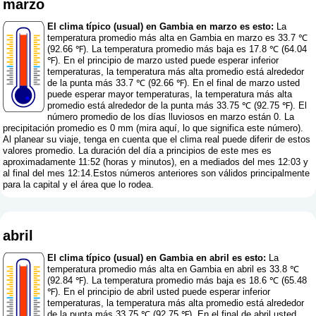
marzo
El clima típico (usual) en Gambia en marzo es esto:
La
temperatura promedio más alta en Gambia en marzo es 33.7 ℃
(92.66 ℉). La temperatura promedio más baja es 17.8 ℃ (64.04
℉). En el principio de marzo usted puede esperar inferior
temperaturas, la temperatura más alta promedio está alrededor
de la punta más 33.7 ℃ (92.66 ℉). En el final de marzo usted
puede esperar mayor temperaturas, la temperatura más alta
promedio está alrededor de la punta más 33.75 ℃ (92.75 ℉). El
número promedio de los días lluviosos en marzo están 0. La
precipitación promedio es 0 mm (
mira aquí, lo que significa este número
).
Al planear su viaje, tenga en cuenta que el clima real puede diferir de estos
valores promedio. La duración del día a principios de este mes es
aproximadamente 11:52 (horas y minutos), en a mediados del mes 12:03 y
al final del mes 12:14.Estos números anteriores son válidos principalmente
para la capital y el área que lo rodea.
abril
El clima típico (usual) en Gambia en abril es esto:
La
temperatura promedio más alta en Gambia en abril es 33.8 ℃
(92.84 ℉). La temperatura promedio más baja es 18.6 ℃ (65.48
℉). En el principio de abril usted puede esperar inferior
temperaturas, la temperatura más alta promedio está alrededor
de la punta más 33.75 ℃ (92.75 ℉). En el final de abril usted