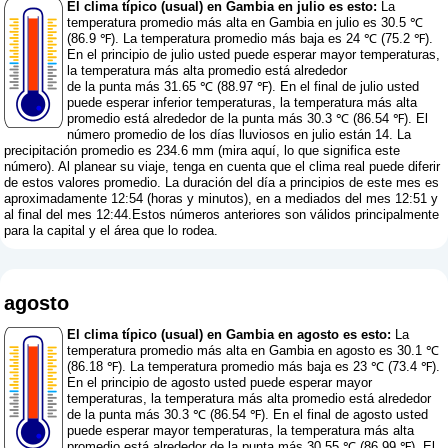
El clima típico (usual) en Gambia en julio es esto:
La
temperatura promedio más alta en Gambia en julio es 30.5 ℃
(86.9 ℉). La temperatura promedio más baja es 24 ℃ (75.2 ℉).
En el principio de julio usted puede esperar mayor temperaturas,
la temperatura más alta promedio está alrededor
de la punta más 31.65 ℃ (88.97 ℉). En el final de julio usted
puede esperar inferior temperaturas, la temperatura más alta
promedio está alrededor de la punta más 30.3 ℃ (86.54 ℉). El
número promedio de los días lluviosos en julio están 14. La
precipitación promedio es 234.6 mm (
mira aquí, lo que significa este
número
). Al planear su viaje, tenga en cuenta que el clima real puede diferir
de estos valores promedio. La duración del día a principios de este mes es
aproximadamente 12:54 (horas y minutos), en a mediados del mes 12:51 y
al final del mes 12:44.Estos números anteriores son válidos principalmente
para la capital y el área que lo rodea.
agosto
El clima típico (usual) en Gambia en agosto es esto:
La
temperatura promedio más alta en Gambia en agosto es 30.1 ℃
(86.18 ℉). La temperatura promedio más baja es 23 ℃ (73.4 ℉).
En el principio de agosto usted puede esperar mayor
temperaturas, la temperatura más alta promedio está alrededor
de la punta más 30.3 ℃ (86.54 ℉). En el final de agosto usted
puede esperar mayor temperaturas, la temperatura más alta
promedio está alrededor de la punta más 30.55 ℃ (86.99 ℉). El