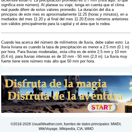
diciembre están 0. La precipitación promedio es 0.7 mm (
mira aquí, lo que
significa este número
). Al planear su viaje, tenga en cuenta que el clima
real puede diferir de estos valores promedio. La duración del día a
principios de este mes es aproximadamente 11:25 (horas y minutos), en a
mediados del mes 11:20 y al final del mes 11:20.Estos números anteriores
son válidos principalmente para la capital y el área que lo rodea.
Cuando lea acerca del número de milímetros de lluvia, debe saber esto: La
lluvia liviana es cuando la tasa de precipitación es menor a 2.5 mm (0.1 in)
por hora. Para lluvias moderadas, esta cifra es de entre 2,5 mm y 10 mm
(0,4 in), para lluvias intensas es de 10 mm - 50 mm (2,0 in). La lluvia muy
fuerte tiene este número más alto que 50 mm por hora.
©2018-2026 UsualWeather.com, fuentes de datos principales: MWDI,
WikiVoyage, Wikipedia, CIA, WMO