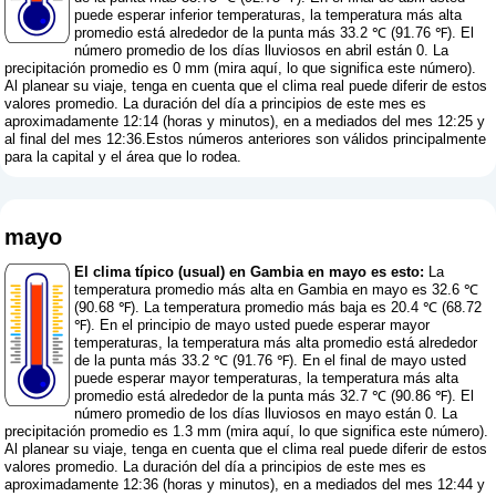
puede esperar inferior temperaturas, la temperatura más alta
promedio está alrededor de la punta más 33.2 ℃ (91.76 ℉). El
número promedio de los días lluviosos en abril están 0. La
precipitación promedio es 0 mm (
mira aquí, lo que significa este número
).
Al planear su viaje, tenga en cuenta que el clima real puede diferir de estos
valores promedio. La duración del día a principios de este mes es
aproximadamente 12:14 (horas y minutos), en a mediados del mes 12:25 y
al final del mes 12:36.Estos números anteriores son válidos principalmente
para la capital y el área que lo rodea.
mayo
El clima típico (usual) en Gambia en mayo es esto:
La
temperatura promedio más alta en Gambia en mayo es 32.6 ℃
(90.68 ℉). La temperatura promedio más baja es 20.4 ℃ (68.72
℉). En el principio de mayo usted puede esperar mayor
temperaturas, la temperatura más alta promedio está alrededor
de la punta más 33.2 ℃ (91.76 ℉). En el final de mayo usted
puede esperar mayor temperaturas, la temperatura más alta
promedio está alrededor de la punta más 32.7 ℃ (90.86 ℉). El
número promedio de los días lluviosos en mayo están 0. La
precipitación promedio es 1.3 mm (
mira aquí, lo que significa este número
).
Al planear su viaje, tenga en cuenta que el clima real puede diferir de estos
valores promedio. La duración del día a principios de este mes es
aproximadamente 12:36 (horas y minutos), en a mediados del mes 12:44 y