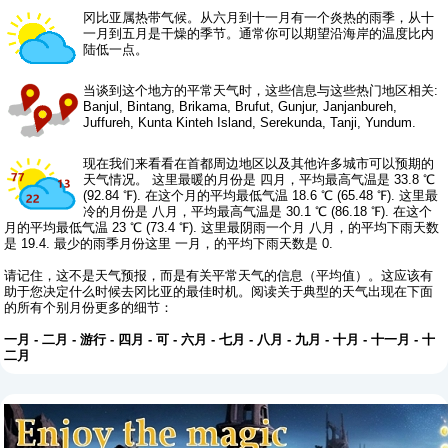
冈比亚属热带气候。从六月到十一月有一个炎热的雨季，从十
一月到五月是干燥的季节。通常你可以期望沿海岸的温度比内
陆低一点。
当谈到这个地方的平常天气时，这些信息与这些热门地区相关:
Banjul, Bintang, Brikama, Brufut, Gunjur, Janjanbureh,
Juffureh, Kunta Kinteh Island, Serekunda, Tanji, Yundum.
现在我们来看看在首都周边地区以及其他许多城市可以预期的
天气情况。 这里最暖的月份是 四月，平均最高气温是 33.8 ℃
(92.84 ℉). 在这个月的平均最低气温 18.6 ℃ (65.48 ℉). 这里最
冷的月份是 八月，平均最高气温是 30.1 ℃ (86.18 ℉). 在这个
月的平均最低气温 23 ℃ (73.4 ℉). 这里最阴雨一个月 八月，的平均下雨天数
是 19.4. 最少的雨季月份这里 一月，的平均下雨天数是 0.
请记住，这不是天气预报，而是有关平常天气的信息（平均值）。这应该有
助于您决定什么时候去冈比亚的最佳时机。阅读关于典型的天气出现在下面
的所有个别月份更多的细节：
一月
-
二月
-
游行
-
四月
-
可
-
六月
-
七月
-
八月
-
九月
-
十月
-
十一月
-
十
二月