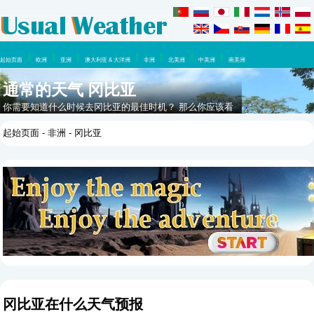
起始页面
欧洲
亚洲
澳大利亚 & 大洋洲
非洲
北美洲
中美洲
南美洲
通常的天气 冈比亚
你需要知道什么时候去冈比亚的最佳时机？ 那么你应该看
看这里，在这一年里你可以期待什么天气。
起始页面
-
非洲
- 冈比亚
冈比亚在什么天气预报