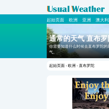
起始页面
欧洲
亚洲
澳大利
通常的天气 直布罗
你需要知道什么时候去直布罗陀的
气。
起始页面
-
欧洲
- 直布罗陀