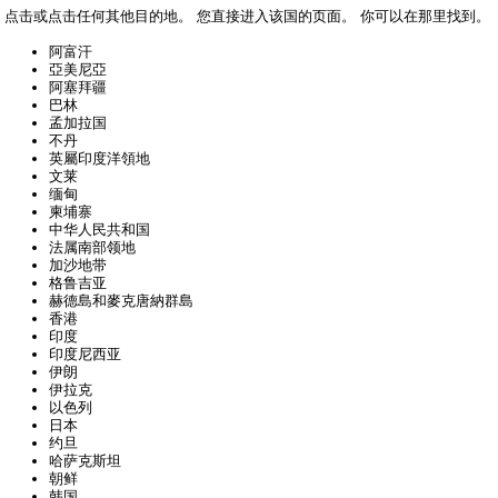
点击或点击任何其他目的地。 您直接进入该国的页面。 你可以在那里找到。
阿富汗
亞美尼亞
阿塞拜疆
巴林
孟加拉国
不丹
英屬印度洋領地
文莱
缅甸
柬埔寨
中华人民共和国
法属南部领地
加沙地带
格鲁吉亚
赫德島和麥克唐納群島
香港
印度
印度尼西亚
伊朗
伊拉克
以色列
日本
约旦
哈萨克斯坦
朝鲜
韩国