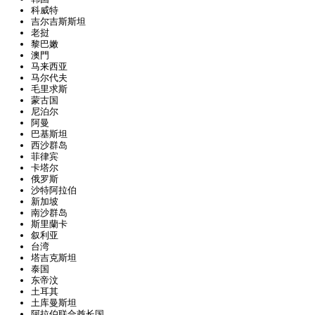
科威特
吉尔吉斯斯坦
老挝
黎巴嫩
澳門
马来西亚
马尔代夫
毛里求斯
蒙古国
尼泊尔
阿曼
巴基斯坦
西沙群岛
菲律宾
卡塔尔
俄罗斯
沙特阿拉伯
新加坡
南沙群岛
斯里蘭卡
叙利亚
台湾
塔吉克斯坦
泰国
东帝汶
土耳其
土库曼斯坦
阿拉伯联合酋长国