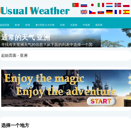
起始页面
欧洲
亚洲
澳大利亚 & 大洋洲
非洲
北美洲
中美洲
南美洲
通常的天气 亚洲
寻找有关亚洲天气的信息？从下面的列表中选择一个国
家，查看该地区的通常天气。
起始页面
- 亚洲
选择一个地方