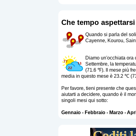
Che tempo aspettarsi
Quando si parla del soli
Cayenne, Kourou, Saint
Diamo un'occhiata ora ch
Settembre, la temperat
(71.6 ℉). Il mese più f
media in questo mese è 23.2 ℃ (7
Per favore, tieni presente che que
aiutarti a decidere, quando è il mom
singoli mesi qui sotto:
Gennaio
-
Febbraio
-
Marzo
-
Apri