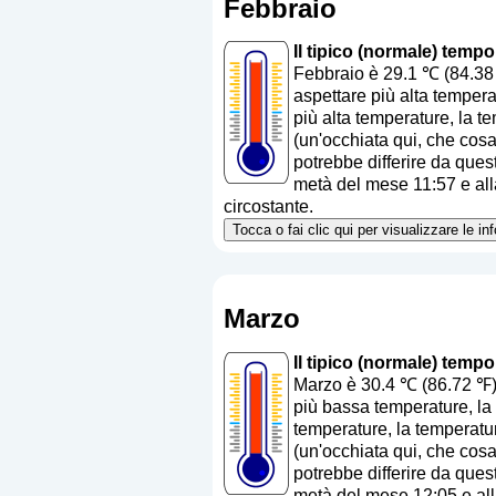
Febbraio
Il tipico (normale) temp
Febbraio è 29.1 ℃ (84.38 
aspettare più alta tempera
più alta temperature, la t
(
un'occhiata qui, che cos
potrebbe differire da quest
metà del mese 11:57 e alla
circostante.
Tocca o fai clic qui per visualizzare le i
Marzo
Il tipico (normale) temp
Marzo è 30.4 ℃ (86.72 ℉).
più bassa temperature, la 
temperature, la temperatu
(
un'occhiata qui, che cos
potrebbe differire da quest
metà del mese 12:05 e alla