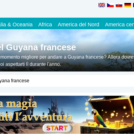
alia & Oceania
Africa
America del Nord
America cen
el Guyana francese
l momento migliore per andare a Guyana francese? Allora dovres
 aspettarti lì durante l'anno.
yana francese