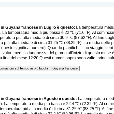
o in Guyana francese in Luglio è questo:
La temperatura media
. La temperatura media più bassa è 22 ℃ (71.6 ℉). Al comincian
eratura più alta media è di circa 30.9 ℃ (87.62 ℉). Al fine Luglio
ra più alta media è di circa 31.25 ℃ (88.25 ℉). La media delle 
a questo significa numero
). Quando pianifichi il tuo viaggio, tien
i valori medi. la lunghezza del giorno all'inizio di questo mese è 
 fine del mese 12:20.Questi numeri sopra sono validi principalm
nformazioni sul tempo in più luoghi in Guyana francese
o in Guyana francese in Agosto è questo:
La temperatura medi
. La temperatura media più bassa è 22.4 ℃ (72.32 ℉). Al comin
temperatura più alta media è di circa 31.25 ℃ (88.25 ℉). Al fine 
ra più alta media è di circa 32.2 ℃ (89.96 ℉). La media delle pr