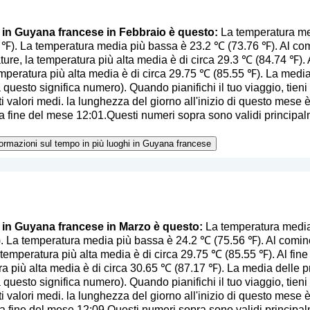
o in Guyana francese in Febbraio è questo:
La temperatura med
℉). La temperatura media più bassa è 23.2 ℃ (73.76 ℉). Al com
ture, la temperatura più alta media è di circa 29.3 ℃ (84.74 ℉). 
emperatura più alta media è di circa 29.75 ℃ (85.55 ℉). La medi
a questo significa numero
). Quando pianifichi il tuo viaggio, tien
i valori medi. la lunghezza del giorno all'inizio di questo mese è 
 fine del mese 12:01.Questi numeri sopra sono validi principalm
nformazioni sul tempo in più luoghi in Guyana francese
o in Guyana francese in Marzo è questo:
La temperatura media 
 La temperatura media più bassa è 24.2 ℃ (75.56 ℉). Al cominc
temperatura più alta media è di circa 29.75 ℃ (85.55 ℉). Al fine 
ra più alta media è di circa 30.65 ℃ (87.17 ℉). La media delle 
a questo significa numero
). Quando pianifichi il tuo viaggio, tien
i valori medi. la lunghezza del giorno all'inizio di questo mese è 
 fine del mese 12:09.Questi numeri sopra sono validi principalm