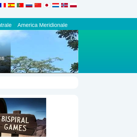
trale
America Meridionale
ti