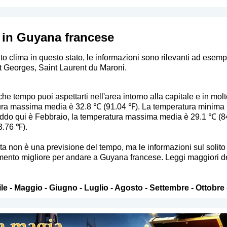
 in Guyana francese
to clima in questo stato, le informazioni sono rilevanti ad esemp
 Georges, Saint Laurent du Maroni.
e tempo puoi aspettarti nell'area intorno alla capitale e in molte 
ura massima media è 32.8 ℃ (91.04 ℉). La temperatura minima
reddo qui è Febbraio, la temperatura massima media è 29.1 ℃ (
3.76 ℉).
sta non è una previsione del tempo, ma le informazioni sul soli
ento migliore per andare a Guyana francese. Leggi maggiori dettagl
le
-
Maggio
-
Giugno
-
Luglio
-
Agosto
-
Settembre
-
Ottobre