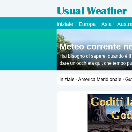
Iniziale
Europa
Asia
Austr
Meteo corrente n
Hai bisogno di sapere, quando è i
dare un'occhiata qui, che tempo puoi
Iniziale
-
America Meridionale
- Gu