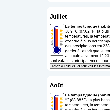
Juillet
Le temps typique (habitu
30.9 ℃ (87.62 ℉). la plus
températures, la températ
attendre à plus haut temp
des précipitations est 23
garder à l'esprit que le t
approximativement 12:23 (h
sont valables principalement pour la
Tapez ou cliquez ici pour voir les infor
Août
Le temps typique (habit
℃ (88.88 ℉). la plus bas
températures, la températ
attendre à plus haut temp