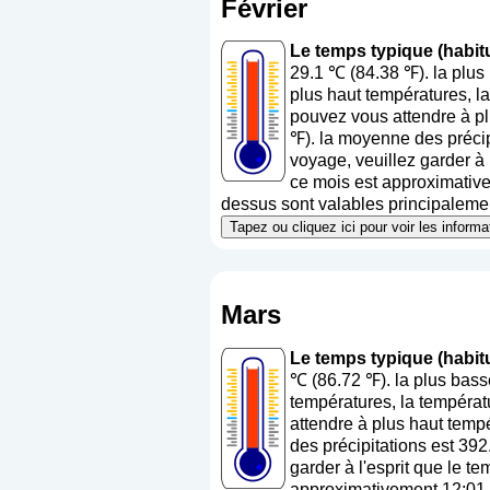
Février
Le temps typique (habitu
29.1 ℃ (84.38 ℉). la plu
plus haut températures, l
pouvez vous attendre à pl
℉). la moyenne des précip
voyage, veuillez garder à 
ce mois est approximativem
dessus sont valables principalement
Tapez ou cliquez ici pour voir les infor
Mars
Le temps typique (habit
℃ (86.72 ℉). la plus bas
températures, la températ
attendre à plus haut temp
des précipitations est 39
garder à l'esprit que le t
approximativement 12:01 (h