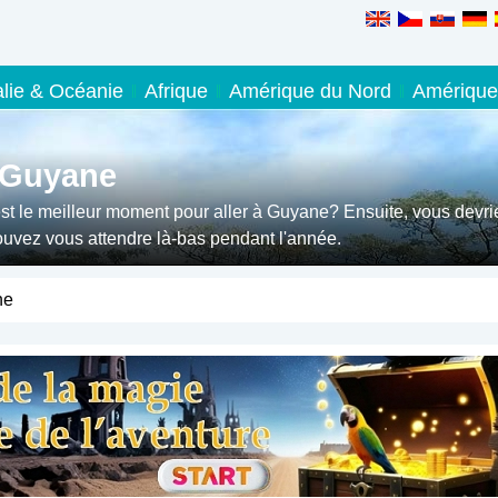
alie & Océanie
Afrique
Amérique du Nord
Amérique
 Guyane
st le meilleur moment pour aller à Guyane? Ensuite, vous devri
pouvez vous attendre là-bas pendant l'année.
ne