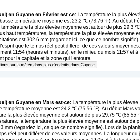
el) en Guyane en Février est-ce:
La température la plus élev
s basse température moyenne est 23.2 ℃ (73.76 ℉). Au début Fé
a température la plus élevée moyenne est autour de plus 29.3 ℃ 
us haut températures, la température la plus élevée moyenne e
itations est 302.6 mm (
regardez ici, ce que ce nombre signifie
)
l'esprit que le temps réel peut différer de ces valeurs moyennes
ent 11:54 (heures et minutes), en le milieu du mois 11:57 et à l
 pour la capitale et la zone qui l'entoure.
mations sur la météo dans plus d'endroits dans Guyane
uel) en Guyane en Mars est-ce:
La température la plus élevée
se température moyenne est 24.2 ℃ (75.56 ℉). Au début Mars v
ure la plus élevée moyenne est autour de plus 29.75 ℃ (85.55 
ératures, la température la plus élevée moyenne est autour de 
2.3 mm (
regardez ici, ce que ce nombre signifie
). Lors de la plan
emps réel peut différer de ces valeurs moyennes. La longueur du 
eures et minutes), en le milieu du mois 12:05 et à la fin du mo