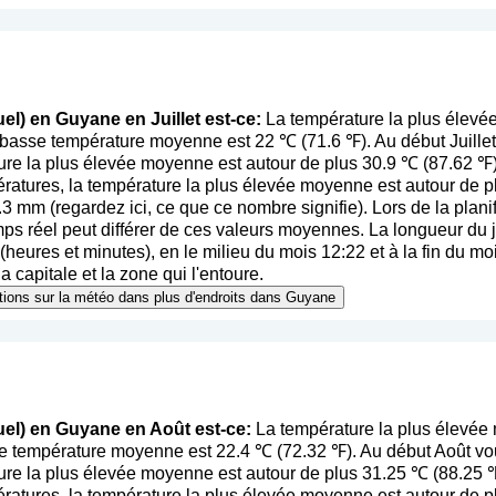
el) en Guyane en Juillet est-ce:
La température la plus élevé
 basse température moyenne est 22 ℃ (71.6 ℉). Au début Juille
ure la plus élevée moyenne est autour de plus 30.9 ℃ (87.62 ℉).
ératures, la température la plus élevée moyenne est autour de 
8.3 mm (
regardez ici, ce que ce nombre signifie
). Lors de la plan
emps réel peut différer de ces valeurs moyennes. La longueur du 
eures et minutes), en le milieu du mois 12:22 et à la fin du mo
 capitale et la zone qui l'entoure.
mations sur la météo dans plus d'endroits dans Guyane
uel) en Guyane en Août est-ce:
La température la plus élevée
se température moyenne est 22.4 ℃ (72.32 ℉). Au début Août vo
ure la plus élevée moyenne est autour de plus 31.25 ℃ (88.25 
ératures, la température la plus élevée moyenne est autour de 