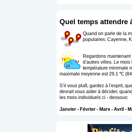
Quel temps attendre
Quand on parle de la mé
populaires: Cayenne, K
Regardons maintenant q
d'autres villes. Le moi
température minimale mo
maximale moyenne est 29.1 ℃ (84.
S'il vous plaît, gardez à l'esprit,
devrait vous aider à décider, quand
les mois individuels ci - dessous:
Janvier
-
Février
-
Mars
-
Avril
-
M