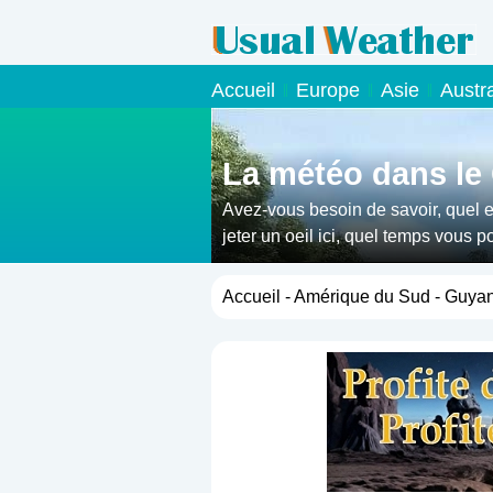
Accueil
Europe
Asie
Austr
La météo dans le
Avez-vous besoin de savoir, quel e
jeter un oeil ici, quel temps vous 
Accueil
-
Amérique du Sud
- Guya