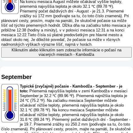
Na koncu mesiaca August môžete očakávať vyššie teploty,
priemerná najvyššia teplota je okolo 32.1 ℃ (89.78 ℉).
Priemerný počet daždivých dní - August - je 21.3. Priemerné
zrážky sú 172 mm (
podívajte sa tu, čo toto číslo znamená
). Pri
plánovaní cesty, prosím, majte na pamäti, že skutočné počasie sa môže
líšiť od týchto priemerných hodnôt. Dĺžka dňa na začiatku tohto mesiaca je
približne 12:38 (hodiny a minúty), v v polovici mesiaca 12:31 a na konci
mesiaca 12:22.Tieto čísla sú platné predovšetkým pre hlavné mesto a
oblasť okolo nej. Je dôležité povedať, že počasie sa môže v rôznych
nadmorských výškach výrazne líšiť, najmä v horách.
Kliknutím alebo kliknutím sem zobrazíte informácie o počasí na
viacerých miestach - Kambodža
September
Typické (zvyčajné) počasie - Kambodža - September - je
toto:
Priemerná najvyššia teplota v zemi Kambodža v mesiaci
September je 32.2 ℃ (89.96 ℉). Priemerná najnižšia teplota je
24 ℃ (75.2 ℉). Na začiatku mesiaca September môžete
očakávať nižšie teploty, priemerná najvyššia teplota je okolo
32.1 ℃ (89.78 ℉). Na koncu mesiaca September môžete
očakávať nižšie teploty, priemerná najvyššia teplota je okolo
31.8 ℃ (89.24 ℉). Priemerný počet daždivých dní - September -
je 19.7. Priemerné zrážky sú 250.2 mm (
podívajte sa tu, čo toto
číslo znamená
). Pri plánovaní cesty, prosím, majte na pamäti, že skutočné