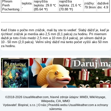
Phnom
najvyššia
najnižšia
teplota:
zrážky:
daždivé
Penh
teplota: 29.8 ℃
teplota: 21.6 ℃
-
79.9mm
dni: 4.9
Pochentong
(85.64 ℉)
(70.88 ℉)
Keď čítate o počte mm zrážok, mali by ste to vedieť: Slabý dážď je, keď je
rýchlosť zrážok je menšia ako 2,5 mm (0,1 palca) za hodinu. Pri miernom
daždi je toto číslo medzi 2,5 mm a 10 mm (0,4 palca), pri silnom daždi je
10 - 50 mm (2,0 palca). Veľmi silný dážď má tento počet vyšší ako 50 mm
za hodinu.
©2018-2026 UsualWeather.com, hlavné zdroje údajov: MWDI, WikiVoyage,
Wikipedia, CIA, WMO
Vydavateľ: Bispiral, s.r.o. |
O nás
|
Pravidlá webu UsualWeather.com a ochrany
súkromia