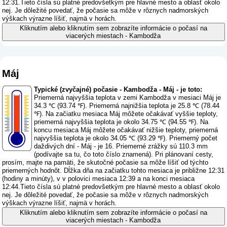
12:31.Tieto čísla sú platné predovšetkým pre hlavné mesto a oblasť okolo
nej. Je dôležité povedať, že počasie sa môže v rôznych nadmorských
výškach výrazne líšiť, najmä v horách.
Kliknutím alebo kliknutím sem zobrazíte informácie o počasí na
viacerých miestach - Kambodža
Máj
Typické (zvyčajné) počasie - Kambodža - Máj - je toto:
Priemerná najvyššia teplota v zemi Kambodža v mesiaci Máj je
34.3 ℃ (93.74 ℉). Priemerná najnižšia teplota je 25.8 ℃ (78.44
℉). Na začiatku mesiaca Máj môžete očakávať vyššie teploty,
priemerná najvyššia teplota je okolo 34.75 ℃ (94.55 ℉). Na
koncu mesiaca Máj môžete očakávať nižšie teploty, priemerná
najvyššia teplota je okolo 34.05 ℃ (93.29 ℉). Priemerný počet
daždivých dní - Máj - je 16. Priemerné zrážky sú 110.3 mm
(
podívajte sa tu, čo toto číslo znamená
). Pri plánovaní cesty,
prosím, majte na pamäti, že skutočné počasie sa môže líšiť od týchto
priemerných hodnôt. Dĺžka dňa na začiatku tohto mesiaca je približne 12:31
(hodiny a minúty), v v polovici mesiaca 12:39 a na konci mesiaca
12:44.Tieto čísla sú platné predovšetkým pre hlavné mesto a oblasť okolo
nej. Je dôležité povedať, že počasie sa môže v rôznych nadmorských
výškach výrazne líšiť, najmä v horách.
Kliknutím alebo kliknutím sem zobrazíte informácie o počasí na
viacerých miestach - Kambodža