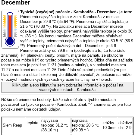
December
Typické (zvyčajné) počasie - Kambodža - December - je toto:
Priemerná najvyššia teplota v zemi Kambodža v mesiaci
December je 29.8 ℃ (85.64 ℉). Priemerná najnižšia teplota je
21.6 ℃ (70.88 ℉). Na začiatku mesiaca December môžete
očakávať vyššie teploty, priemerná najvyššia teplota je okolo 30
℃ (86 ℉). Na koncu mesiaca December môžete očakávať
vyššie teploty, priemerná najvyššia teplota je okolo 30.5 ℃ (86.9
℉). Priemerný počet daždivých dní - December - je 4.9.
Priemerné zrážky sú 79.9 mm (
podívajte sa tu, čo toto číslo
znamená
). Pri plánovaní cesty, prosím, majte na pamäti, že skutočné
počasie sa môže líšiť od týchto priemerných hodnôt. Dĺžka dňa na začiatku
tohto mesiaca je približne 11:31 (hodiny a minúty), v v polovici mesiaca
11:27 a na konci mesiaca 11:26.Tieto čísla sú platné predovšetkým pre
hlavné mesto a oblasť okolo nej. Je dôležité povedať, že počasie sa môže
v rôznych nadmorských výškach výrazne líšiť, najmä v horách.
Kliknutím alebo kliknutím sem zobrazíte informácie o počasí na
viacerých miestach - Kambodža
Nižšie sú priemerné hodnoty, takže ich môžete v týchto miestach
považovať za typické počasie - Kambodža. Znak "-" znamená, že pre túto
položku nemáme dostatok údajov.
najvyššia
najnižšia
teplota:
zrážky:
daždivé
Siem Reap
teplota: 31.2 ℃
teplota: 20.6 ℃
-
10.3mm
dni: 2.9
(88.16 ℉)
(69.08 ℉)