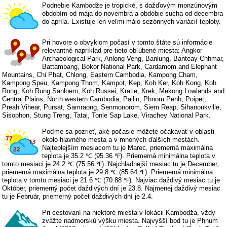
Podnebie Kambodže je tropické, s dažďovým monzúnovým
obdobím od mája do novembra a obdobie sucha od decembra
do apríla. Existuje len veľmi málo sezónnych variácií teploty.
Pri hovore o obvyklom počasí v tomto štáte sú informácie
relevantné napríklad pre tieto obľúbené miesta: Angkor
Archaeological Park, Anlong Veng, Banlung, Banteay Chhmar,
Battambang, Bokor National Park, Cardamom and Elephant
Mountains, Chi Phat, Chlong, Eastern Cambodia, Kampong Cham,
Kampong Speu, Kampong Thom, Kampot, Kep, Koh Ker, Koh Kong, Koh
Rong, Koh Rung Sanloem, Koh Russei, Kratie, Krek, Mekong Lowlands and
Central Plains, North western Cambodia, Pailin, Phnom Penh, Poipet,
Preah Vihear, Pursat, Samraong, Senmonorom, Siem Reap, Sihanoukville,
Sisophon, Stung Treng, Tatai, Tonle Sap Lake, Virachey National Park.
Poďme sa pozrieť, aké počasie môžete očakávať v oblasti
okolo hlavného mesta a v mnohých ďalších mestách.
Najteplejším mesiacom tu je Marec, priemerná maximálna
teplota je 35.2 ℃ (95.36 ℉). Priemerná minimálna teplota v
tomto mesiaci je 24.2 ℃ (75.56 ℉). Najchladnejší mesiac tu je December,
priemerná maximálna teplota je 29.8 ℃ (85.64 ℉). Priemerná minimálna
teplota v tomto mesiaci je 21.6 ℃ (70.88 ℉). Najviac daždivý mesiac tu je
Október, priemerný počet daždivých dní je 23.8. Najmenej daždivý mesiac
tu je Február, priemerný počet daždivých dní je 2.4.
Pri cestovaní na niektoré miesta v lokácii Kambodža, vždy
zvážte nadmorskú výšku miesta. Najvyšší bod tu je Phnum