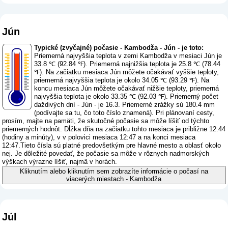
Jún
Typické (zvyčajné) počasie - Kambodža - Jún - je toto:
Priemerná najvyššia teplota v zemi Kambodža v mesiaci Jún je
33.8 ℃ (92.84 ℉). Priemerná najnižšia teplota je 25.8 ℃ (78.44
℉). Na začiatku mesiaca Jún môžete očakávať vyššie teploty,
priemerná najvyššia teplota je okolo 34.05 ℃ (93.29 ℉). Na
koncu mesiaca Jún môžete očakávať nižšie teploty, priemerná
najvyššia teplota je okolo 33.35 ℃ (92.03 ℉). Priemerný počet
daždivých dní - Jún - je 16.3. Priemerné zrážky sú 180.4 mm
(
podívajte sa tu, čo toto číslo znamená
). Pri plánovaní cesty,
prosím, majte na pamäti, že skutočné počasie sa môže líšiť od týchto
priemerných hodnôt. Dĺžka dňa na začiatku tohto mesiaca je približne 12:44
(hodiny a minúty), v v polovici mesiaca 12:47 a na konci mesiaca
12:47.Tieto čísla sú platné predovšetkým pre hlavné mesto a oblasť okolo
nej. Je dôležité povedať, že počasie sa môže v rôznych nadmorských
výškach výrazne líšiť, najmä v horách.
Kliknutím alebo kliknutím sem zobrazíte informácie o počasí na
viacerých miestach - Kambodža
Júl