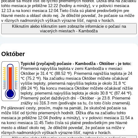
počasie sa môže líšiť od týchto priemerných hodnôt. Dĺžka dňa na začiatku
tohto mesiaca je približne 12:22 (hodiny a minúty), v v polovici mesiaca
12:13 a na konci mesiaca 12:04.Tieto čísla sú platné predovšetkým pre
hlavné mesto a oblasť okolo nej. Je dôležité povedať, že počasie sa môže
v rôznych nadmorských výškach výrazne líšiť, najmä v horách.
Kliknutím alebo kliknutím sem zobrazíte informácie o počasí na
viacerých miestach - Kambodža
Október
Typické (zvyčajné) počasie - Kambodža - Október - je toto:
Priemerná najvyššia teplota v zemi Kambodža v mesiaci
Október je 31.4 ℃ (88.52 ℉). Priemerná najnižšia teplota je 24
℃ (75.2 ℉). Na začiatku mesiaca Október môžete očakávať
vyššie teploty, priemerná najvyššia teplota je okolo 31.8 ℃
(89.24 ℉). Na koncu mesiaca Október môžete očakávať nižšie
teploty, priemerná najvyššia teplota je okolo 30.8 ℃ (87.44 ℉).
Priemerný počet daždivých dní - Október - je 23.8. Priemerné
zrážky sú 316.3 mm (
podívajte sa tu, čo toto číslo znamená
).
Pri plánovaní cesty, prosím, majte na pamäti, že skutočné počasie sa
môže líšiť od týchto priemerných hodnôt. Dĺžka dňa na začiatku tohto
mesiaca je približne 12:04 (hodiny a minúty), v v polovici mesiaca 11:54 a
na konci mesiaca 11:45.Tieto čísla sú platné predovšetkým pre hlavné
mesto a oblasť okolo nej. Je dôležité povedať, že počasie sa môže v
rôznych nadmorských výškach výrazne líšiť, najmä v horách.