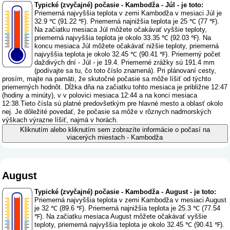
Typické (zvyčajné) počasie - Kambodža - Júl - je toto:
Priemerná najvyššia teplota v zemi Kambodža v mesiaci Júl je
32.9 ℃ (91.22 ℉). Priemerná najnižšia teplota je 25 ℃ (77 ℉).
Na začiatku mesiaca Júl môžete očakávať vyššie teploty,
priemerná najvyššia teplota je okolo 33.35 ℃ (92.03 ℉). Na
koncu mesiaca Júl môžete očakávať nižšie teploty, priemerná
najvyššia teplota je okolo 32.45 ℃ (90.41 ℉). Priemerný počet
daždivých dní - Júl - je 19.4. Priemerné zrážky sú 191.4 mm
(
podívajte sa tu, čo toto číslo znamená
). Pri plánovaní cesty,
prosím, majte na pamäti, že skutočné počasie sa môže líšiť od týchto
priemerných hodnôt. Dĺžka dňa na začiatku tohto mesiaca je približne 12:47
(hodiny a minúty), v v polovici mesiaca 12:44 a na konci mesiaca
12:38.Tieto čísla sú platné predovšetkým pre hlavné mesto a oblasť okolo
nej. Je dôležité povedať, že počasie sa môže v rôznych nadmorských
výškach výrazne líšiť, najmä v horách.
Kliknutím alebo kliknutím sem zobrazíte informácie o počasí na
viacerých miestach - Kambodža
August
Typické (zvyčajné) počasie - Kambodža - August - je toto:
Priemerná najvyššia teplota v zemi Kambodža v mesiaci August
je 32 ℃ (89.6 ℉). Priemerná najnižšia teplota je 25.3 ℃ (77.54
℉). Na začiatku mesiaca August môžete očakávať vyššie
teploty, priemerná najvyššia teplota je okolo 32.45 ℃ (90.41 ℉).