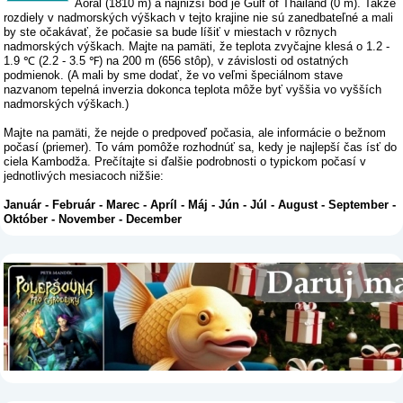
Aoral (1810 m) a najnižší bod je Gulf of Thailand (0 m). Takže
rozdiely v nadmorských výškach v tejto krajine nie sú zanedbateľné a mali
by ste očakávať, že počasie sa bude líšiť v miestach v rôznych
nadmorských výškach. Majte na pamäti, že teplota zvyčajne klesá o 1.2 -
1.9 ℃ (2.2 - 3.5 ℉) na 200 m (656 stôp), v závislosti od ostatných
podmienok. (A mali by sme dodať, že vo veľmi špeciálnom stave
nazvanom tepelná inverzia dokonca teplota môže byť vyššia vo vyšších
nadmorských výškach.)
Majte na pamäti, že nejde o predpoveď počasia, ale informácie o bežnom
počasí (priemer). To vám pomôže rozhodnúť sa, kedy je najlepší čas ísť do
ciela Kambodža. Prečítajte si ďalšie podrobnosti o typickom počasí v
jednotlivých mesiacoch nižšie:
Január
-
Február
-
Marec
-
Apríl
-
Máj
-
Jún
-
Júl
-
August
-
September
-
Október
-
November
-
December