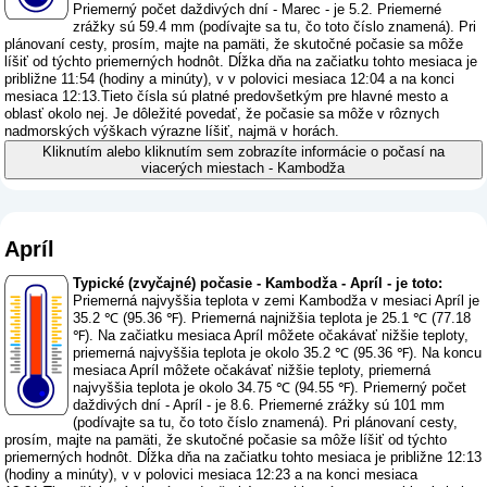
Priemerný počet daždivých dní - Marec - je 5.2. Priemerné
zrážky sú 59.4 mm (
podívajte sa tu, čo toto číslo znamená
). Pri
plánovaní cesty, prosím, majte na pamäti, že skutočné počasie sa môže
líšiť od týchto priemerných hodnôt. Dĺžka dňa na začiatku tohto mesiaca je
približne 11:54 (hodiny a minúty), v v polovici mesiaca 12:04 a na konci
mesiaca 12:13.Tieto čísla sú platné predovšetkým pre hlavné mesto a
oblasť okolo nej. Je dôležité povedať, že počasie sa môže v rôznych
nadmorských výškach výrazne líšiť, najmä v horách.
Kliknutím alebo kliknutím sem zobrazíte informácie o počasí na
viacerých miestach - Kambodža
Apríl
Typické (zvyčajné) počasie - Kambodža - Apríl - je toto:
Priemerná najvyššia teplota v zemi Kambodža v mesiaci Apríl je
35.2 ℃ (95.36 ℉). Priemerná najnižšia teplota je 25.1 ℃ (77.18
℉). Na začiatku mesiaca Apríl môžete očakávať nižšie teploty,
priemerná najvyššia teplota je okolo 35.2 ℃ (95.36 ℉). Na koncu
mesiaca Apríl môžete očakávať nižšie teploty, priemerná
najvyššia teplota je okolo 34.75 ℃ (94.55 ℉). Priemerný počet
daždivých dní - Apríl - je 8.6. Priemerné zrážky sú 101 mm
(
podívajte sa tu, čo toto číslo znamená
). Pri plánovaní cesty,
prosím, majte na pamäti, že skutočné počasie sa môže líšiť od týchto
priemerných hodnôt. Dĺžka dňa na začiatku tohto mesiaca je približne 12:13
(hodiny a minúty), v v polovici mesiaca 12:23 a na konci mesiaca