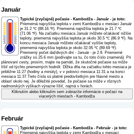
Január
Typické (zvyčajné) počasie - Kambodža - Január - je toto:
Priemerná najvyššia teplota v zemi Kambodža v mesiaci Január
je 31.2 ℃ (88.16 ℉). Priemerná najnižšia teplota je 21.7 ℃
(71.06 ℉). Na začiatku mesiaca Január môžete očakávať nižšie
teploty, priemerná najvyššia teplota je okolo 30.5 ℃ (86.9 ℉). Na
koncu mesiaca Január môžete očakávať vyššie teploty,
priemerná najvyššia teplota je okolo 32.05 ℃ (89.69 ℉).
Priemerný počet daždivých dní - Január - je 2.8. Priemerné
zrážky sú 25.6 mm (
podívajte sa tu, čo toto číslo znamená
). Pri
plánovaní cesty, prosím, majte na pamäti, že skutočné počasie sa môže
líšiť od týchto priemerných hodnôt. Dĺžka dňa na začiatku tohto mesiaca je
približne 11:27 (hodiny a minúty), v v polovici mesiaca 11:31 a na konci
mesiaca 11:37.Tieto čísla sú platné predovšetkým pre hlavné mesto a
oblasť okolo nej. Je dôležité povedať, že počasie sa môže v rôznych
nadmorských výškach výrazne líšiť, najmä v horách.
Kliknutím alebo kliknutím sem zobrazíte informácie o počasí na
viacerých miestach - Kambodža
Február
Typické (zvyčajné) počasie - Kambodža - Február - je toto:
Priemerná najvyššia teplota v zemi Kambodža v mesiaci