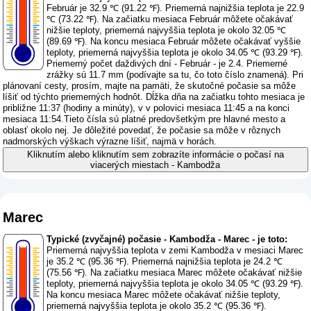
Február je 32.9 ℃ (91.22 ℉). Priemerná najnižšia teplota je 22.9
℃ (73.22 ℉). Na začiatku mesiaca Február môžete očakávať
nižšie teploty, priemerná najvyššia teplota je okolo 32.05 ℃
(89.69 ℉). Na koncu mesiaca Február môžete očakávať vyššie
teploty, priemerná najvyššia teplota je okolo 34.05 ℃ (93.29 ℉).
Priemerný počet daždivých dní - Február - je 2.4. Priemerné
zrážky sú 11.7 mm (
podívajte sa tu, čo toto číslo znamená
). Pri
plánovaní cesty, prosím, majte na pamäti, že skutočné počasie sa môže
líšiť od týchto priemerných hodnôt. Dĺžka dňa na začiatku tohto mesiaca je
približne 11:37 (hodiny a minúty), v v polovici mesiaca 11:45 a na konci
mesiaca 11:54.Tieto čísla sú platné predovšetkým pre hlavné mesto a
oblasť okolo nej. Je dôležité povedať, že počasie sa môže v rôznych
nadmorských výškach výrazne líšiť, najmä v horách.
Kliknutím alebo kliknutím sem zobrazíte informácie o počasí na
viacerých miestach - Kambodža
Marec
Typické (zvyčajné) počasie - Kambodža - Marec - je toto:
Priemerná najvyššia teplota v zemi Kambodža v mesiaci Marec
je 35.2 ℃ (95.36 ℉). Priemerná najnižšia teplota je 24.2 ℃
(75.56 ℉). Na začiatku mesiaca Marec môžete očakávať nižšie
teploty, priemerná najvyššia teplota je okolo 34.05 ℃ (93.29 ℉).
Na koncu mesiaca Marec môžete očakávať nižšie teploty,
priemerná najvyššia teplota je okolo 35.2 ℃ (95.36 ℉).