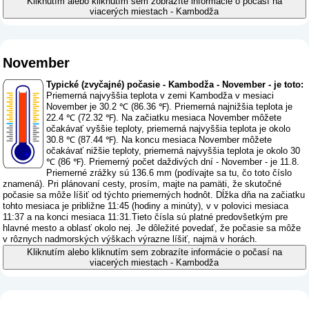
Kliknutím alebo kliknutím sem zobrazíte informácie o počasí na
viacerých miestach - Kambodža
November
Typické (zvyčajné) počasie - Kambodža - November - je toto:
Priemerná najvyššia teplota v zemi Kambodža v mesiaci
November je 30.2 ℃ (86.36 ℉). Priemerná najnižšia teplota je
22.4 ℃ (72.32 ℉). Na začiatku mesiaca November môžete
očakávať vyššie teploty, priemerná najvyššia teplota je okolo
30.8 ℃ (87.44 ℉). Na koncu mesiaca November môžete
očakávať nižšie teploty, priemerná najvyššia teplota je okolo 30
℃ (86 ℉). Priemerný počet daždivých dní - November - je 11.8.
Priemerné zrážky sú 136.6 mm (
podívajte sa tu, čo toto číslo
znamená
). Pri plánovaní cesty, prosím, majte na pamäti, že skutočné
počasie sa môže líšiť od týchto priemerných hodnôt. Dĺžka dňa na začiatku
tohto mesiaca je približne 11:45 (hodiny a minúty), v v polovici mesiaca
11:37 a na konci mesiaca 11:31.Tieto čísla sú platné predovšetkým pre
hlavné mesto a oblasť okolo nej. Je dôležité povedať, že počasie sa môže
v rôznych nadmorských výškach výrazne líšiť, najmä v horách.
Kliknutím alebo kliknutím sem zobrazíte informácie o počasí na
viacerých miestach - Kambodža