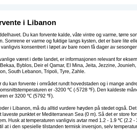
rvente i Libanon
ddelhavet. Du kan forvente kalde, våte vintre og varme, tørre so
. Somrene er varme og fuktige langs kysten, det er bare lite elle
 vanligvis konsentrert i løpet av bare noen få dager av sesongen
anlige været i dette landet, er informasjonen relevant for ekse
 Bekaa, Byblos, Deir el Qamar, El Mina, Jeita, Jezzine, Jounie
n, South Lebanon, Tripoli, Tyre, Zahle.
ær du kan forvente i området rundt hovedstaden og i mange and
nnomsnittstemperaturen er -3200 ℃ (-5728 ℉). Den kaldeste måne
uren er 3200 ℃ (5792 ℉).
steder i Libanon, må du alltid vurdere høyden på stedet også. De
aveste punktet er Mediterranean Sea (0 m). Så det er store forsk
i dem. Husk at temperaturen vanligvis avtar med 1.2 - 1.9 ℃ (2.2 
il at i den spesielle tilstanden termisk inversjon, selv tempera