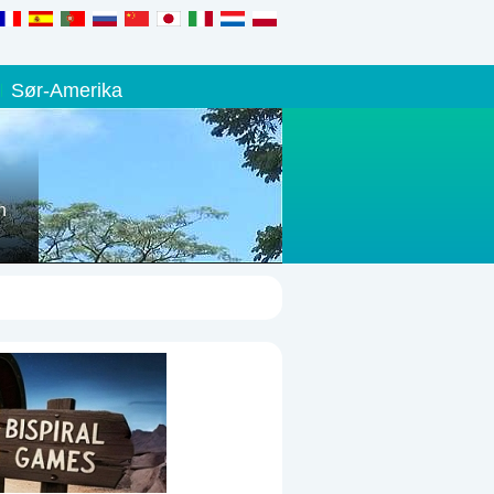
Sør-Amerika
n