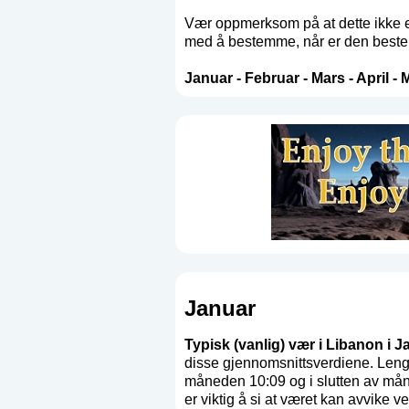
Vær oppmerksom på at dette ikke er
med å bestemme, når er den beste t
Januar
-
Februar
-
Mars
-
April
-
M
Januar
Typisk (vanlig) vær i Libanon i J
disse gjennomsnittsverdiene. Leng
måneden 10:09 og i slutten av mån
er viktig å si at været kan avvike ves