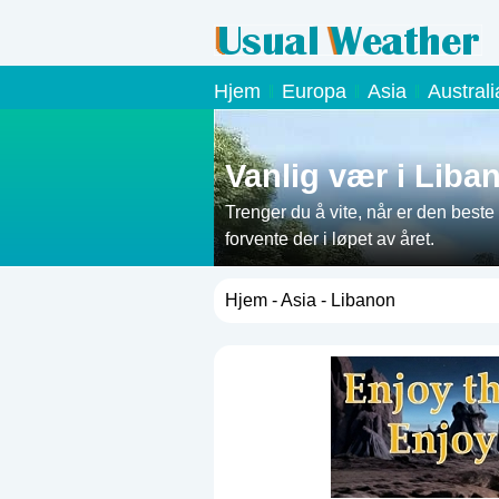
Hjem
Europa
Asia
Austral
Vanlig vær i Liba
Trenger du å vite, når er den beste 
forvente der i løpet av året.
Hjem
-
Asia
- Libanon