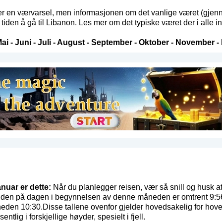
 en værvarsel, men informasjonen om det vanlige været (gjenno
iden å gå til Libanon. Les mer om det typiske været der i alle 
ai
-
Juni
-
Juli
-
August
-
September
-
Oktober
-
November
-
anuar er dette:
Når du planlegger reisen, vær så snill og husk at
den på dagen i begynnelsen av denne måneden er omtrent 9:56 (
eden 10:30.Disse tallene ovenfor gjelder hovedsakelig for hove
entlig i forskjellige høyder, spesielt i fjell.