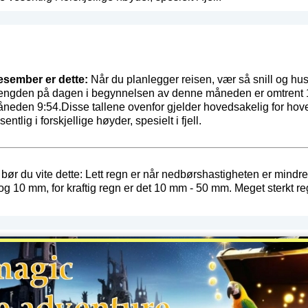
Desember er dette:
Når du planlegger reisen, vær så snill og hus
Lengden på dagen i begynnelsen av denne måneden er omtrent 10:
åneden 9:54.Disse tallene ovenfor gjelder hovedsakelig for hov
entlig i forskjellige høyder, spesielt i fjell.
bør du vite dette: Lett regn er når nedbørshastigheten er mindr
og 10 mm, for kraftig regn er det 10 mm - 50 mm. Meget sterkt re