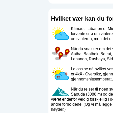
Hvilket vær kan du fo
Klimaet i Libanon er Mi
forvente snø om vinteren
om vinteren, men det er
Når du snakker om det v
Aaiha, Baalbek, Beirut,
Lebanon, Rashaya, Sido
La oss se nå hvilket v
er #x# - Oversikt:, gje
gjennomsnittstemperat
Når du reiser til noen 
Saouda (3088 m) og det l
været er derfor veldig forskjellig 
andre forholdene. (Og vi må legge t
høyder.)