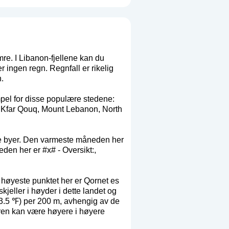
mre. I Libanon-fjellene kan du
r ingen regn. Regnfall er rikelig
.
mpel for disse populære stedene:
h, Kfar Qouq, Mount Lebanon, North
re byer. Den varmeste måneden her
den her er #x# - Oversikt:,
t høyeste punktet her er Qornet es
jeller i høyder i dette landet og
- 3.5 ℉) per 200 m, avhengig av de
turen kan være høyere i høyere