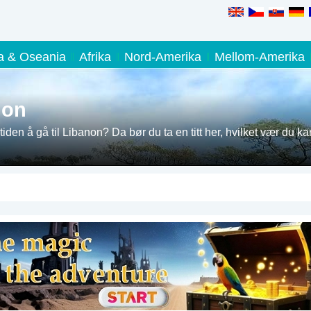
ia & Oseania
Afrika
Nord-Amerika
Mellom-Amerika
non
tiden å gå til Libanon? Da bør du ta en titt her, hvilket vær du ka