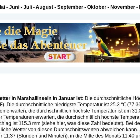
ai
-
Juni
-
Juli
-
August
-
September
-
Oktober
-
November
-
ter in Marshallinseln in Januar ist:
Die durchschnittliche Höc
℉). Die durchschnittliche niedrigste Temperatur ist 25.2 ℃ (77.
n erwarten, die durchschnittlich höchste Temperatur ist um 31
 Temperaturen erwarten, die durchschnittlich höchste Temperat
chlag ist 115.3 mm (
siehe hier, was diese Zahl bedeutet
). Bei d
ächliche Wetter von diesen Durchschnittswerten abweichen kann
hr 11:37 (Stunden und Minuten), in die Mitte des Monats 11:40