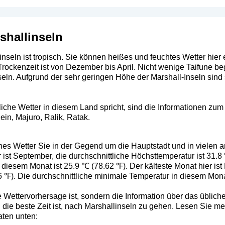
shallinseln
nseln ist tropisch. Sie können heißes und feuchtes Wetter hier 
rockenzeit ist von Dezember bis April. Nicht wenige Taifune be
seln. Aufgrund der sehr geringen Höhe der Marshall-Inseln sind
he Wetter in diesem Land spricht, sind die Informationen zum B
ein, Majuro, Ralik, Ratak.
ches Wetter Sie in der Gegend um die Hauptstadt und in vielen 
ist September, die durchschnittliche Höchsttemperatur ist 31.8 
diesem Monat ist 25.9 ℃ (78.62 ℉). Der kälteste Monat hier ist 
 ℉). Die durchschnittliche minimale Temperatur in diesem Mona
 Wettervorhersage ist, sondern die Information über das übliche 
die beste Zeit ist, nach Marshallinseln zu gehen. Lesen Sie me
aten unten: