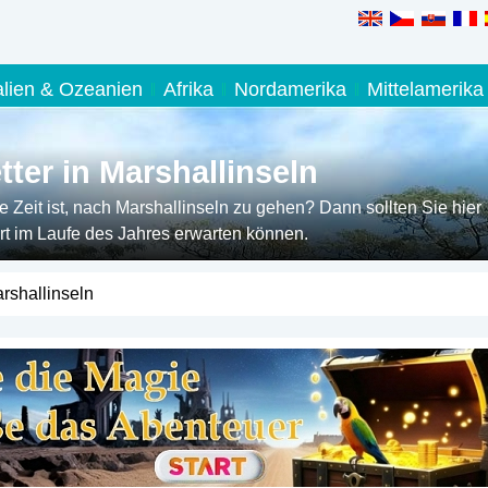
alien & Ozeanien
Afrika
Nordamerika
Mittelamerika
ter in Marshallinseln
Zeit ist, nach Marshallinseln zu gehen? Dann sollten Sie hier
t im Laufe des Jahres erwarten können.
rshallinseln