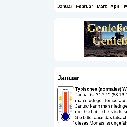
Januar
-
Februar
-
März
-
April
-
M
Januar
Typisches (normales) Wet
Januar ist 31.2 ℃ (88.16 
man niedriger Temperature
Januar kann man niedriger
durchschnittliche Nieders
Sie bitte, dass das tats
dieses Monats ist ungefä