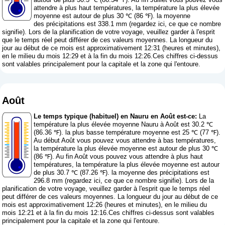
attendre à plus haut températures, la température la plus élevée
moyenne est autour de plus 30 ℃ (86 ℉). la moyenne
des précipitations est 338.1 mm (
regardez ici, ce que ce nombre
signifie
). Lors de la planification de votre voyage, veuillez garder à l'esprit
que le temps réel peut différer de ces valeurs moyennes. La longueur du
jour au début de ce mois est approximativement 12:31 (heures et minutes),
en le milieu du mois 12:29 et à la fin du mois 12:26.Ces chiffres ci-dessus
sont valables principalement pour la capitale et la zone qui l'entoure.
Août
Le temps typique (habituel) en Nauru en Août est-ce:
La
température la plus élevée moyenne Nauru à Août est 30.2 ℃
(86.36 ℉). la plus basse température moyenne est 25 ℃ (77 ℉).
Au début Août vous pouvez vous attendre à bas températures,
la température la plus élevée moyenne est autour de plus 30 ℃
(86 ℉). Au fin Août vous pouvez vous attendre à plus haut
températures, la température la plus élevée moyenne est autour
de plus 30.7 ℃ (87.26 ℉). la moyenne des précipitations est
296.8 mm (
regardez ici, ce que ce nombre signifie
). Lors de la
planification de votre voyage, veuillez garder à l'esprit que le temps réel
peut différer de ces valeurs moyennes. La longueur du jour au début de ce
mois est approximativement 12:26 (heures et minutes), en le milieu du
mois 12:21 et à la fin du mois 12:16.Ces chiffres ci-dessus sont valables
principalement pour la capitale et la zone qui l'entoure.