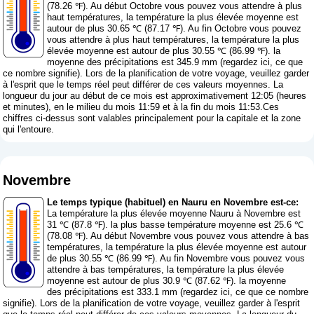
(78.26 ℉). Au début Octobre vous pouvez vous attendre à plus
haut températures, la température la plus élevée moyenne est
autour de plus 30.65 ℃ (87.17 ℉). Au fin Octobre vous pouvez
vous attendre à plus haut températures, la température la plus
élevée moyenne est autour de plus 30.55 ℃ (86.99 ℉). la
moyenne des précipitations est 345.9 mm (
regardez ici, ce que
ce nombre signifie
). Lors de la planification de votre voyage, veuillez garder
à l'esprit que le temps réel peut différer de ces valeurs moyennes. La
longueur du jour au début de ce mois est approximativement 12:05 (heures
et minutes), en le milieu du mois 11:59 et à la fin du mois 11:53.Ces
chiffres ci-dessus sont valables principalement pour la capitale et la zone
qui l'entoure.
Novembre
Le temps typique (habituel) en Nauru en Novembre est-ce:
La température la plus élevée moyenne Nauru à Novembre est
31 ℃ (87.8 ℉). la plus basse température moyenne est 25.6 ℃
(78.08 ℉). Au début Novembre vous pouvez vous attendre à bas
températures, la température la plus élevée moyenne est autour
de plus 30.55 ℃ (86.99 ℉). Au fin Novembre vous pouvez vous
attendre à bas températures, la température la plus élevée
moyenne est autour de plus 30.9 ℃ (87.62 ℉). la moyenne
des précipitations est 333.1 mm (
regardez ici, ce que ce nombre
signifie
). Lors de la planification de votre voyage, veuillez garder à l'esprit