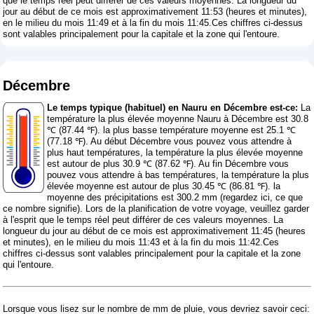
que le temps réel peut différer de ces valeurs moyennes. La longueur du
jour au début de ce mois est approximativement 11:53 (heures et minutes),
en le milieu du mois 11:49 et à la fin du mois 11:45.Ces chiffres ci-dessus
sont valables principalement pour la capitale et la zone qui l'entoure.
Décembre
Le temps typique (habituel) en Nauru en Décembre est-ce:
La
température la plus élevée moyenne Nauru à Décembre est 30.8
℃ (87.44 ℉). la plus basse température moyenne est 25.1 ℃
(77.18 ℉). Au début Décembre vous pouvez vous attendre à
plus haut températures, la température la plus élevée moyenne
est autour de plus 30.9 ℃ (87.62 ℉). Au fin Décembre vous
pouvez vous attendre à bas températures, la température la plus
élevée moyenne est autour de plus 30.45 ℃ (86.81 ℉). la
moyenne des précipitations est 300.2 mm (
regardez ici, ce que
ce nombre signifie
). Lors de la planification de votre voyage, veuillez garder
à l'esprit que le temps réel peut différer de ces valeurs moyennes. La
longueur du jour au début de ce mois est approximativement 11:45 (heures
et minutes), en le milieu du mois 11:43 et à la fin du mois 11:42.Ces
chiffres ci-dessus sont valables principalement pour la capitale et la zone
qui l'entoure.
Lorsque vous lisez sur le nombre de mm de pluie, vous devriez savoir ceci: