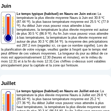
Juin
Le temps typique (habituel) en Nauru en Juin est-ce:
La
température la plus élevée moyenne Nauru à Juin est 30.8 ℃
(87.44 ℉). la plus basse température moyenne est 25.5 ℃ (77.9
℉). Au début Juin vous pouvez vous attendre à bas
températures, la température la plus élevée moyenne est autour
de plus 30.5 ℃ (86.9 ℉). Au fin Juin vous pouvez vous attendre
à bas températures, la température la plus élevée moyenne est
autour de plus 30.3 ℃ (86.54 ℉). la moyenne des précipitations
est 297.2 mm (
regardez ici, ce que ce nombre signifie
). Lors de
la planification de votre voyage, veuillez garder à l'esprit que le temps réel
peut différer de ces valeurs moyennes. La longueur du jour au début de ce
mois est approximativement 12:30 (heures et minutes), en le milieu du
mois 12:31 et à la fin du mois 12:31.Ces chiffres ci-dessus sont valables
principalement pour la capitale et la zone qui l'entoure.
Juillet
Le temps typique (habituel) en Nauru en Juillet est-ce:
La
température la plus élevée moyenne Nauru à Juillet est 29.8 ℃
(85.64 ℉). la plus basse température moyenne est 25.2 ℃
(77.36 ℉). Au début Juillet vous pouvez vous attendre à plus
haut températures, la température la plus élevée moyenne est
autour de plus 30.3 ℃ (86.54 ℉). Au fin Juillet vous pouvez vous