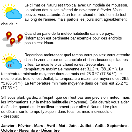
Le climat de Nauru est tropical avec un modèle de mousson.
La saison des pluies s'étend de novembre à février. Vous
pouvez vous attendre à un temps chaud et très humide tout
au long de l'année, mais parfois les jours sont agréablement
chauds ici.
Quand on parle de la météo habituelle dans ce pays,
l'information est pertinente par exemple pour ces endroits
populaires: Nauru.
Regardons maintenant quel temps vous pouvez vous attendre
dans la zone autour de la capitale et dans beaucoup d'autres
villes. Le mois le plus chaud ici est Septembre, la
température maximale moyenne est 31.2 ℃ (88.16 ℉). La
température minimale moyenne dans ce mois est 25.3 ℃ (77.54 ℉). le
mois le plus froid ici est Juillet, la température maximale moyenne est 29.8
℃ (85.64 ℉). La température minimale moyenne dans ce mois est 25.2 ℃
(77.36 ℉).
S'il vous plaît, gardez à l'esprit, que ce n'est pas une prévision météo, mais
les informations sur la météo habituelle (moyenne). Cela devrait vous aider
à décider, quand est le meilleur moment pour aller à Nauru. Lire plus
de détails sur le temps typique il dans tous les mois individuels ci
- dessous:
Janvier
-
Février
-
Mars
-
Avril
-
Mai
-
Juin
-
Juillet
-
Août
-
Septembre
-
Octobre
-
Novembre
-
Décembre