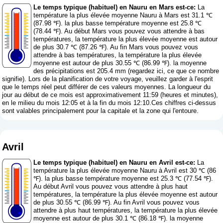
Le temps typique (habituel) en Nauru en Mars est-ce:
La
température la plus élevée moyenne Nauru à Mars est 31.1 ℃
(87.98 ℉). la plus basse température moyenne est 25.8 ℃
(78.44 ℉). Au début Mars vous pouvez vous attendre à bas
températures, la température la plus élevée moyenne est autour
de plus 30.7 ℃ (87.26 ℉). Au fin Mars vous pouvez vous
attendre à bas températures, la température la plus élevée
moyenne est autour de plus 30.55 ℃ (86.99 ℉). la moyenne
des précipitations est 205.4 mm (
regardez ici, ce que ce nombre
signifie
). Lors de la planification de votre voyage, veuillez garder à l'esprit
que le temps réel peut différer de ces valeurs moyennes. La longueur du
jour au début de ce mois est approximativement 11:59 (heures et minutes),
en le milieu du mois 12:05 et à la fin du mois 12:10.Ces chiffres ci-dessus
sont valables principalement pour la capitale et la zone qui l'entoure.
Avril
Le temps typique (habituel) en Nauru en Avril est-ce:
La
température la plus élevée moyenne Nauru à Avril est 30 ℃ (86
℉). la plus basse température moyenne est 25.3 ℃ (77.54 ℉).
Au début Avril vous pouvez vous attendre à plus haut
températures, la température la plus élevée moyenne est autour
de plus 30.55 ℃ (86.99 ℉). Au fin Avril vous pouvez vous
attendre à plus haut températures, la température la plus élevée
moyenne est autour de plus 30.1 ℃ (86.18 ℉). la moyenne