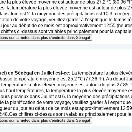
ure la plus élevée moyenne est autour de plus 27.2 ℃ (80.96 ℉)
es, la température la plus élevée moyenne est autour de plus 
ans Juin est 2. la moyenne des précipitations est 10.3 mm (
reg
fication de votre voyage, veuillez garder à l'esprit que le temps ré
jour au début de ce mois est approximativement 12:55 (heures 
chiffres ci-dessus sont valables principalement pour la capitale 
ations sur la météo dans plus d'endroits dans Sénégal
el) en Sénégal en Juillet est-ce:
La température la plus élevé
 basse température moyenne est 25.2 ℃ (77.36 ℉). Au début Jui
a température la plus élevée moyenne est autour de plus 27.85 ℃ 
us haut températures, la température la plus élevée moyenne e
urs pluvieux dans Juillet est 6. la moyenne des précipitations 
de la planification de votre voyage, veuillez garder à l'esprit que
ueur du jour au début de ce mois est approximativement 12:59 (
2:48.Ces chiffres ci-dessus sont valables principalement pour la c
ations sur la météo dans plus d'endroits dans Sénégal