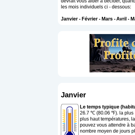
devrait vous aider à décider, quand
les mois individuels ci - dessous:
Janvier
-
Février
-
Mars
-
Avril
-
M
Janvier
Le temps typique (habitu
26.7 ℃ (80.06 ℉). la plu
plus haut températures, l
pouvez vous attendre à ba
nombre moyen de jours plu