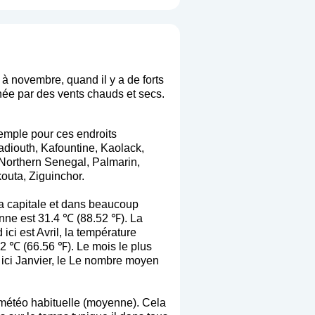
 à novembre, quand il y a de forts
née par des vents chauds et secs.
xemple pour ces endroits
diouth, Kafountine, Kaolack,
Northern Senegal, Palmarin,
uta, Ziguinchor.
a capitale et dans beaucoup
enne est 31.4 ℃ (88.52 ℉). La
ci est Avril, la température
 ℃ (66.56 ℉). Le mois le plus
t ici Janvier, le Le nombre moyen
la météo habituelle (moyenne). Cela