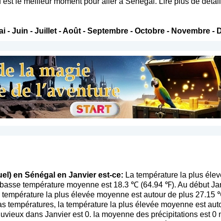
 est le meilleur moment pour aller à Sénégal. Lire plus de détail
ai
-
Juin
-
Juillet
-
Août
-
Septembre
-
Octobre
-
Novembre
-
el) en Sénégal en Janvier est-ce:
La température la plus éle
s basse température moyenne est 18.3 ℃ (64.94 ℉). Au début Ja
a température la plus élevée moyenne est autour de plus 27.15 ℃
s températures, la température la plus élevée moyenne est aut
vieux dans Janvier est 0. la moyenne des précipitations est 0