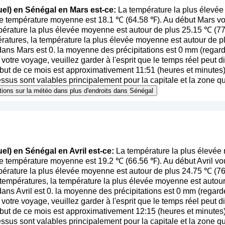
uel) en Sénégal en Mars est-ce:
La température la plus élevé
se température moyenne est 18.1 ℃ (64.58 ℉). Au début Mars vo
pérature la plus élevée moyenne est autour de plus 25.15 ℃ (7
ratures, la température la plus élevée moyenne est autour de 
ans Mars est 0. la moyenne des précipitations est 0 mm (
regard
e votre voyage, veuillez garder à l'esprit que le temps réel peut 
but de ce mois est approximativement 11:51 (heures et minutes),
essus sont valables principalement pour la capitale et la zone qui
ations sur la météo dans plus d'endroits dans Sénégal
el) en Sénégal en Avril est-ce:
La température la plus élevée 
e température moyenne est 19.2 ℃ (66.56 ℉). Au début Avril vo
pérature la plus élevée moyenne est autour de plus 24.75 ℃ (76
 températures, la température la plus élevée moyenne est auto
ans Avril est 0. la moyenne des précipitations est 0 mm (
regarde
e votre voyage, veuillez garder à l'esprit que le temps réel peut 
but de ce mois est approximativement 12:15 (heures et minutes),
essus sont valables principalement pour la capitale et la zone qui