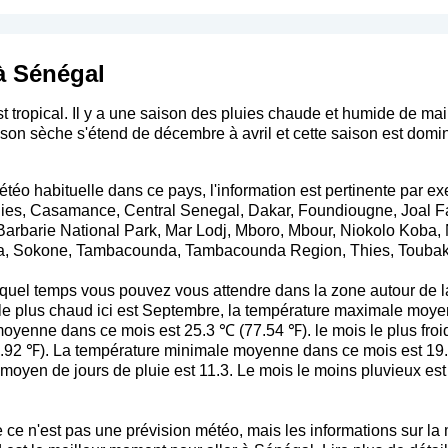
à Sénégal
t tropical. Il y a une saison des pluies chaude et humide de mai
ison sèche s'étend de décembre à avril et cette saison est domi
téo habituelle dans ce pays, l'information est pertinente par e
hies, Casamance, Central Senegal, Dakar, Foundiougne, Joal Fa
rbarie National Park, Mar Lodj, Mboro, Mbour, Niokolo Koba, 
a, Sokone, Tambacounda, Tambacounda Region, Thies, Toubako
uel temps vous pouvez vous attendre dans la zone autour de l
s le plus chaud ici est Septembre, la température maximale moy
yenne dans ce mois est 25.3 ℃ (77.54 ℉). le mois le plus froid i
92 ℉). La température minimale moyenne dans ce mois est 19.2
 moyen de jours de pluie est 11.3. Le mois le moins pluvieux es
 que ce n'est pas une prévision météo, mais les informations sur 