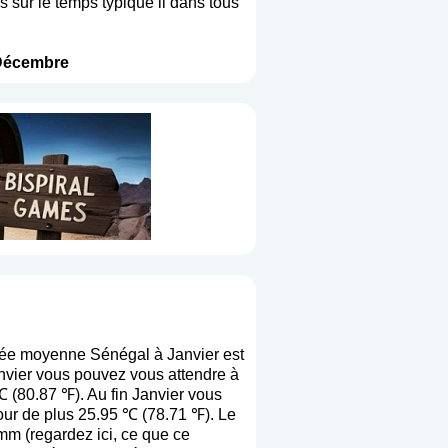
s sur le temps typique il dans tous
Décembre
vée moyenne Sénégal à Janvier est
nvier vous pouvez vous attendre à
 (80.87 ℉). Au fin Janvier vous
our de plus 25.95 ℃ (78.71 ℉). Le
 mm (
regardez ici, ce que ce