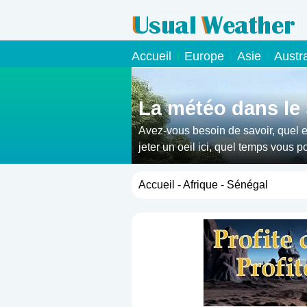
Accueil
Europe
Asie
Austr
La météo dans le
Avez-vous besoin de savoir, quel e
jeter un oeil ici, quel temps vous 
Accueil
-
Afrique
- Sénégal