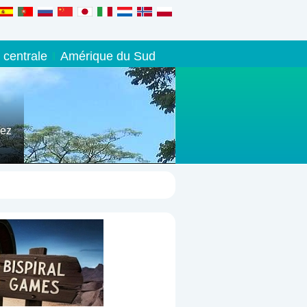
 centrale
Amérique du Sud
iez