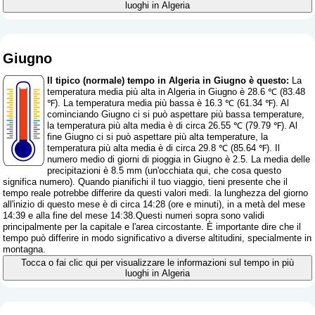
luoghi in Algeria
Giugno
Il tipico (normale) tempo in Algeria in Giugno è questo:
La
temperatura media più alta in Algeria in Giugno è 28.6 ℃ (83.48
℉). La temperatura media più bassa è 16.3 ℃ (61.34 ℉). Al
cominciando Giugno ci si può aspettare più bassa temperature,
la temperatura più alta media è di circa 26.55 ℃ (79.79 ℉). Al
fine Giugno ci si può aspettare più alta temperature, la
temperatura più alta media è di circa 29.8 ℃ (85.64 ℉). Il
numero medio di giorni di pioggia in Giugno è 2.5. La media delle
precipitazioni è 8.5 mm (
un'occhiata qui, che cosa questo
significa numero
). Quando pianifichi il tuo viaggio, tieni presente che il
tempo reale potrebbe differire da questi valori medi. la lunghezza del giorno
all'inizio di questo mese è di circa 14:28 (ore e minuti), in a metà del mese
14:39 e alla fine del mese 14:38.Questi numeri sopra sono validi
principalmente per la capitale e l'area circostante. È importante dire che il
tempo può differire in modo significativo a diverse altitudini, specialmente in
montagna.
Tocca o fai clic qui per visualizzare le informazioni sul tempo in più
luoghi in Algeria