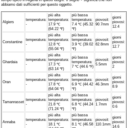
abbiamo dati sufficienti per questo oggetto.
più alta
più bassa
giorni
temperatura:
temperatura:
temperatura:
piovosit:
Algiers
piovosi:
-
17.9 ℃
7.4 ℃ (45.32
90.7mm
12.4
(64.22 ℉)
℉)
più alta
più bassa
giorni
temperatura:
temperatura:
temperatura:
piovosit:
Constantine
piovosi:
-
12.8 ℃
3.9 ℃ (39.02
82.8mm
12.7
(55.04 ℉)
℉)
più alta
più bassa
giorni
temperatura:
temperatura:
piovosit:
Ghardaia
temperatura:
piovosi:
-
17.3 ℃
5.5mm
7 ℃ (44.6 ℉)
2
(63.14 ℉)
più alta
più bassa
giorni
temperatura:
temperatura:
temperatura:
piovosit:
Oran
piovosi:
-
17.8 ℃
6.9 ℃ (44.42
46.3mm
8.9
(64.04 ℉)
℉)
più alta
più bassa
giorni
temperatura:
temperatura:
temperatura:
piovosit:
Tamanrasset
piovosi:
-
21.8 ℃
6.8 ℃ (44.24
1.7mm
0.6
(71.24 ℉)
℉)
più alta
più bassa
giorni
temperatura:
temperatura:
temperatura:
piovosit:
Annaba
piovosi:
-
18.1 ℃
8.1 ℃ (46.58
110.1mm
14.6