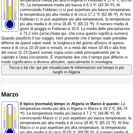
temperatura media più alta in Algeria in Febbraio è 17.6 ℃ (63.68
℉). La temperatura media più bassa è 6.3 ℃ (43.34 ℉). Al
cominciando Febbraio ci si può aspettare più bassa temperature,
la temperatura più alta media è di circa 17.2 ℃ (62.96 ℉). Al fine
Febbraio ci si può aspettare più alta temperature, la temperatura
più alta media è di circa 18.45 ℃ (65.21 ℉). Il numero medio di
giorni di pioggia in Febbraio è 10.4. La media delle precipitazioni
è 71.2 mm (
un'occhiata qui, che cosa questo significa numero
).
Quando pianifichi il tuo viaggio, tieni presente che il tempo reale potrebbe
differire da questi valori medi. la lunghezza del giorno all'inizio di questo
mese è di circa 10:19 (ore e minuti), in a metà del mese 10:49 e alla fine
del mese 11:23.Questi numeri sopra sono validi principalmente per la
capitale e l'area circostante. È importante dire che il tempo può differire in
modo significativo a diverse altitudini, specialmente in montagna.
Tocca o fai clic qui per visualizzare le informazioni sul tempo in più
luoghi in Algeria
Marzo
Il tipico (normale) tempo in Algeria in Marzo è questo:
La
temperatura media più alta in Algeria in Marzo è 19.3 ℃ (66.74
℉). La temperatura media più bassa è 7.2 ℃ (44.96 ℉). Al
cominciando Marzo ci si può aspettare più bassa temperature, la
temperatura più alta media è di circa 18.45 ℃ (65.21 ℉). Al fine
Marzo ci si può aspettare più alta temperature, la temperatura
più alta media è di circa 20.05 ℃ (68.09 ℉). Il numero medio di