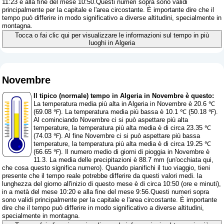
11:23 e alla fine del mese 10:50.Questi numeri sopra sono validi
principalmente per la capitale e l'area circostante. È importante dire che il
tempo può differire in modo significativo a diverse altitudini, specialmente in
montagna.
Tocca o fai clic qui per visualizzare le informazioni sul tempo in più
luoghi in Algeria
Novembre
Il tipico (normale) tempo in Algeria in Novembre è questo:
La temperatura media più alta in Algeria in Novembre è 20.6 ℃
(69.08 ℉). La temperatura media più bassa è 10.1 ℃ (50.18 ℉).
Al cominciando Novembre ci si può aspettare più alta
temperature, la temperatura più alta media è di circa 23.35 ℃
(74.03 ℉). Al fine Novembre ci si può aspettare più bassa
temperature, la temperatura più alta media è di circa 19.25 ℃
(66.65 ℉). Il numero medio di giorni di pioggia in Novembre è
11.3. La media delle precipitazioni è 88.7 mm (
un'occhiata qui,
che cosa questo significa numero
). Quando pianifichi il tuo viaggio, tieni
presente che il tempo reale potrebbe differire da questi valori medi. la
lunghezza del giorno all'inizio di questo mese è di circa 10:50 (ore e minuti),
in a metà del mese 10:20 e alla fine del mese 9:56.Questi numeri sopra
sono validi principalmente per la capitale e l'area circostante. È importante
dire che il tempo può differire in modo significativo a diverse altitudini,
specialmente in montagna.