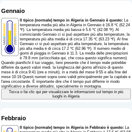
Gennaio
Il tipico (normale) tempo in Algeria in Gennaio è questo:
La
temperatura media più alta in Algeria in Gennaio è 16.8 ℃ (62.24
℉). La temperatura media più bassa è 5.6 ℃ (42.08 ℉). Al
cominciando Gennaio ci si può aspettare più alta temperature, la
temperatura più alta media è di circa 17.35 ℃ (63.23 ℉). Al fine
Gennaio ci si può aspettare più alta temperature, la temperatura
più alta media è di circa 17.2 ℃ (62.96 ℉). Il numero medio di
giorni di pioggia in Gennaio è 11.3. La media delle precipitazioni
è 79.8 mm (
un'occhiata qui, che cosa questo significa numero
).
Quando pianifichi il tuo viaggio, tieni presente che il tempo reale potrebbe
differire da questi valori medi. la lunghezza del giorno all'inizio di questo
mese è di circa 9:41 (ore e minuti), in a metà del mese 9:55 e alla fine del
mese 10:19.Questi numeri sopra sono validi principalmente per la capitale e
l'area circostante. È importante dire che il tempo può differire in modo
significativo a diverse altitudini, specialmente in montagna.
Tocca o fai clic qui per visualizzare le informazioni sul tempo in più
luoghi in Algeria
Febbraio
Il tipico (normale) tempo in Algeria in Febbraio è questo:
La