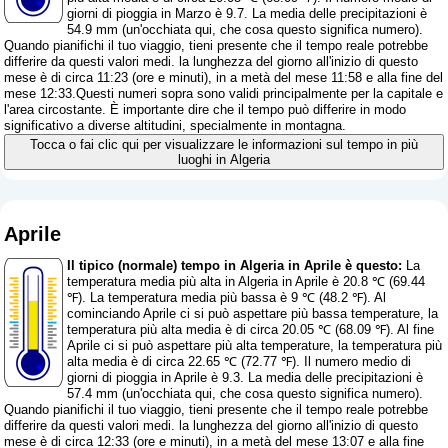
giorni di pioggia in Marzo è 9.7. La media delle precipitazioni è
54.9 mm (
un'occhiata qui, che cosa questo significa numero
).
Quando pianifichi il tuo viaggio, tieni presente che il tempo reale potrebbe
differire da questi valori medi. la lunghezza del giorno all'inizio di questo
mese è di circa 11:23 (ore e minuti), in a metà del mese 11:58 e alla fine del
mese 12:33.Questi numeri sopra sono validi principalmente per la capitale e
l'area circostante. È importante dire che il tempo può differire in modo
significativo a diverse altitudini, specialmente in montagna.
Tocca o fai clic qui per visualizzare le informazioni sul tempo in più
luoghi in Algeria
Aprile
Il tipico (normale) tempo in Algeria in Aprile è questo:
La
temperatura media più alta in Algeria in Aprile è 20.8 ℃ (69.44
℉). La temperatura media più bassa è 9 ℃ (48.2 ℉). Al
cominciando Aprile ci si può aspettare più bassa temperature, la
temperatura più alta media è di circa 20.05 ℃ (68.09 ℉). Al fine
Aprile ci si può aspettare più alta temperature, la temperatura più
alta media è di circa 22.65 ℃ (72.77 ℉). Il numero medio di
giorni di pioggia in Aprile è 9.3. La media delle precipitazioni è
57.4 mm (
un'occhiata qui, che cosa questo significa numero
).
Quando pianifichi il tuo viaggio, tieni presente che il tempo reale potrebbe
differire da questi valori medi. la lunghezza del giorno all'inizio di questo
mese è di circa 12:33 (ore e minuti), in a metà del mese 13:07 e alla fine