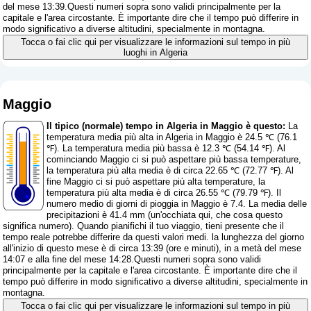
del mese 13:39.Questi numeri sopra sono validi principalmente per la
capitale e l'area circostante. È importante dire che il tempo può differire in
modo significativo a diverse altitudini, specialmente in montagna.
Tocca o fai clic qui per visualizzare le informazioni sul tempo in più
luoghi in Algeria
Maggio
Il tipico (normale) tempo in Algeria in Maggio è questo:
La
temperatura media più alta in Algeria in Maggio è 24.5 ℃ (76.1
℉). La temperatura media più bassa è 12.3 ℃ (54.14 ℉). Al
cominciando Maggio ci si può aspettare più bassa temperature,
la temperatura più alta media è di circa 22.65 ℃ (72.77 ℉). Al
fine Maggio ci si può aspettare più alta temperature, la
temperatura più alta media è di circa 26.55 ℃ (79.79 ℉). Il
numero medio di giorni di pioggia in Maggio è 7.4. La media delle
precipitazioni è 41.4 mm (
un'occhiata qui, che cosa questo
significa numero
). Quando pianifichi il tuo viaggio, tieni presente che il
tempo reale potrebbe differire da questi valori medi. la lunghezza del giorno
all'inizio di questo mese è di circa 13:39 (ore e minuti), in a metà del mese
14:07 e alla fine del mese 14:28.Questi numeri sopra sono validi
principalmente per la capitale e l'area circostante. È importante dire che il
tempo può differire in modo significativo a diverse altitudini, specialmente in
montagna.
Tocca o fai clic qui per visualizzare le informazioni sul tempo in più