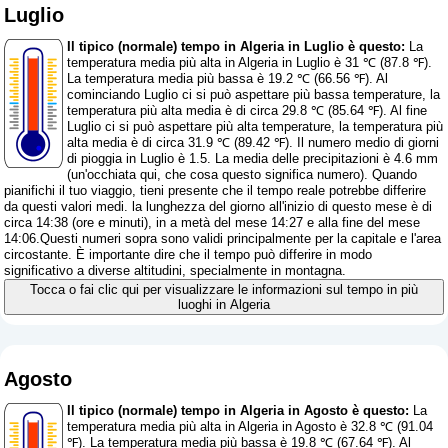
Luglio
Il tipico (normale) tempo in Algeria in Luglio è questo:
La
temperatura media più alta in Algeria in Luglio è 31 ℃ (87.8 ℉).
La temperatura media più bassa è 19.2 ℃ (66.56 ℉). Al
cominciando Luglio ci si può aspettare più bassa temperature, la
temperatura più alta media è di circa 29.8 ℃ (85.64 ℉). Al fine
Luglio ci si può aspettare più alta temperature, la temperatura più
alta media è di circa 31.9 ℃ (89.42 ℉). Il numero medio di giorni
di pioggia in Luglio è 1.5. La media delle precipitazioni è 4.6 mm
(
un'occhiata qui, che cosa questo significa numero
). Quando
pianifichi il tuo viaggio, tieni presente che il tempo reale potrebbe differire
da questi valori medi. la lunghezza del giorno all'inizio di questo mese è di
circa 14:38 (ore e minuti), in a metà del mese 14:27 e alla fine del mese
14:06.Questi numeri sopra sono validi principalmente per la capitale e l'area
circostante. È importante dire che il tempo può differire in modo
significativo a diverse altitudini, specialmente in montagna.
Tocca o fai clic qui per visualizzare le informazioni sul tempo in più
luoghi in Algeria
Agosto
Il tipico (normale) tempo in Algeria in Agosto è questo:
La
temperatura media più alta in Algeria in Agosto è 32.8 ℃ (91.04
℉). La temperatura media più bassa è 19.8 ℃ (67.64 ℉). Al