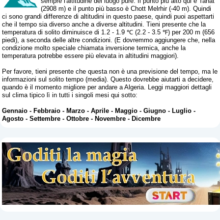
sempre l'altitudine del luogo pure. Il punto più alto qui è Tahat
(2908 m) e il punto più basso è Chott Melrhir (-40 m). Quindi
ci sono grandi differenze di altitudini in questo paese, quindi puoi aspettarti
che il tempo sia diverso anche a diverse altitudini. Tieni presente che la
temperatura di solito diminuisce di 1.2 - 1.9 ℃ (2.2 - 3.5 ℉) per 200 m (656
piedi), a seconda delle altre condizioni. (E dovremmo aggiungere che, nella
condizione molto speciale chiamata inversione termica, anche la
temperatura potrebbe essere più elevata in altitudini maggiori).
Per favore, tieni presente che questa non è una previsione del tempo, ma le
informazioni sul solito tempo (media). Questo dovrebbe aiutarti a decidere,
quando è il momento migliore per andare a Algeria. Leggi maggiori dettagli
sul clima tipico lì in tutti i singoli mesi qui sotto:
Gennaio
-
Febbraio
-
Marzo
-
Aprile
-
Maggio
-
Giugno
-
Luglio
-
Agosto
-
Settembre
-
Ottobre
-
Novembre
-
Dicembre