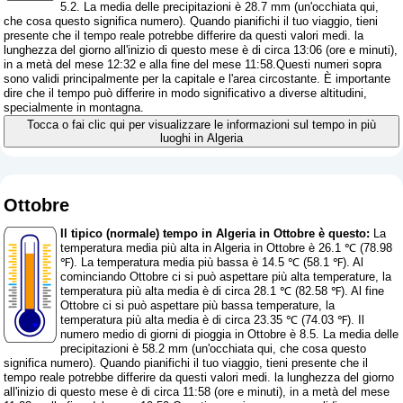
5.2. La media delle precipitazioni è 28.7 mm (
un'occhiata qui,
che cosa questo significa numero
). Quando pianifichi il tuo viaggio, tieni
presente che il tempo reale potrebbe differire da questi valori medi. la
lunghezza del giorno all'inizio di questo mese è di circa 13:06 (ore e minuti),
in a metà del mese 12:32 e alla fine del mese 11:58.Questi numeri sopra
sono validi principalmente per la capitale e l'area circostante. È importante
dire che il tempo può differire in modo significativo a diverse altitudini,
specialmente in montagna.
Tocca o fai clic qui per visualizzare le informazioni sul tempo in più
luoghi in Algeria
Ottobre
Il tipico (normale) tempo in Algeria in Ottobre è questo:
La
temperatura media più alta in Algeria in Ottobre è 26.1 ℃ (78.98
℉). La temperatura media più bassa è 14.5 ℃ (58.1 ℉). Al
cominciando Ottobre ci si può aspettare più alta temperature, la
temperatura più alta media è di circa 28.1 ℃ (82.58 ℉). Al fine
Ottobre ci si può aspettare più bassa temperature, la
temperatura più alta media è di circa 23.35 ℃ (74.03 ℉). Il
numero medio di giorni di pioggia in Ottobre è 8.5. La media delle
precipitazioni è 58.2 mm (
un'occhiata qui, che cosa questo
significa numero
). Quando pianifichi il tuo viaggio, tieni presente che il
tempo reale potrebbe differire da questi valori medi. la lunghezza del giorno
all'inizio di questo mese è di circa 11:58 (ore e minuti), in a metà del mese