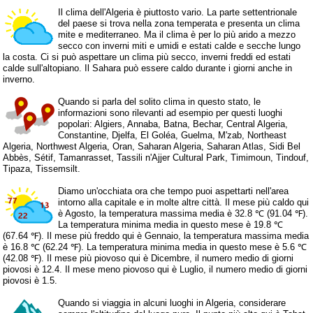
Il clima dell'Algeria è piuttosto vario. La parte settentrionale
del paese si trova nella zona temperata e presenta un clima
mite e mediterraneo. Ma il clima è per lo più arido a mezzo
secco con inverni miti e umidi e estati calde e secche lungo
la costa. Ci si può aspettare un clima più secco, inverni freddi ed estati
calde sull'altopiano. Il Sahara può essere caldo durante i giorni anche in
inverno.
Quando si parla del solito clima in questo stato, le
informazioni sono rilevanti ad esempio per questi luoghi
popolari: Algiers, Annaba, Batna, Bechar, Central Algeria,
Constantine, Djelfa, El Goléa, Guelma, M'zab, Northeast
Algeria, Northwest Algeria, Oran, Saharan Algeria, Saharan Atlas, Sidi Bel
Abbès, Sétif, Tamanrasset, Tassili n'Ajjer Cultural Park, Timimoun, Tindouf,
Tipaza, Tissemsilt.
Diamo un'occhiata ora che tempo puoi aspettarti nell'area
intorno alla capitale e in molte altre città. Il mese più caldo qui
è Agosto, la temperatura massima media è 32.8 ℃ (91.04 ℉).
La temperatura minima media in questo mese è 19.8 ℃
(67.64 ℉). Il mese più freddo qui è Gennaio, la temperatura massima media
è 16.8 ℃ (62.24 ℉). La temperatura minima media in questo mese è 5.6 ℃
(42.08 ℉). Il mese più piovoso qui è Dicembre, il numero medio di giorni
piovosi è 12.4. Il mese meno piovoso qui è Luglio, il numero medio di giorni
piovosi è 1.5.
Quando si viaggia in alcuni luoghi in Algeria, considerare