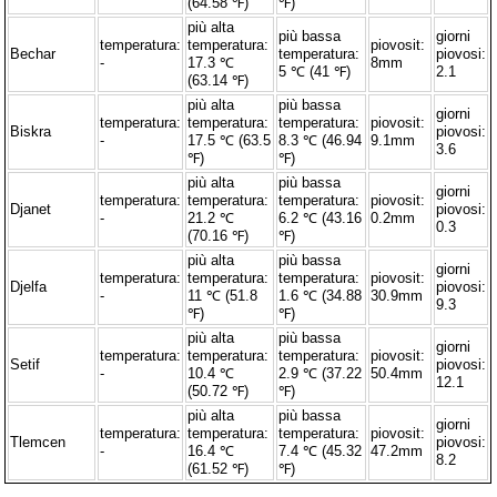
(64.58 ℉)
℉)
più alta
più bassa
giorni
temperatura:
temperatura:
piovosit:
Bechar
temperatura:
piovosi:
-
17.3 ℃
8mm
5 ℃ (41 ℉)
2.1
(63.14 ℉)
più alta
più bassa
giorni
temperatura:
temperatura:
temperatura:
piovosit:
Biskra
piovosi:
-
17.5 ℃ (63.5
8.3 ℃ (46.94
9.1mm
3.6
℉)
℉)
più alta
più bassa
giorni
temperatura:
temperatura:
temperatura:
piovosit:
Djanet
piovosi:
-
21.2 ℃
6.2 ℃ (43.16
0.2mm
0.3
(70.16 ℉)
℉)
più alta
più bassa
giorni
temperatura:
temperatura:
temperatura:
piovosit:
Djelfa
piovosi:
-
11 ℃ (51.8
1.6 ℃ (34.88
30.9mm
9.3
℉)
℉)
più alta
più bassa
giorni
temperatura:
temperatura:
temperatura:
piovosit:
Setif
piovosi:
-
10.4 ℃
2.9 ℃ (37.22
50.4mm
12.1
(50.72 ℉)
℉)
più alta
più bassa
giorni
temperatura:
temperatura:
temperatura:
piovosit:
Tlemcen
piovosi:
-
16.4 ℃
7.4 ℃ (45.32
47.2mm
8.2
(61.52 ℉)
℉)