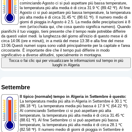
cominciando Agosto ci si può aspettare più bassa temperature,
la temperatura più alta media è di circa 31.9 ℃ (89.42 ℉). Al fine
Agosto ci si può aspettare più bassa temperature, la temperatura
più alta media è di circa 31.45 ℃ (88.61 ℉). Il numero medio di
giorni di pioggia in Agosto è 2.5. La media delle precipitazioni è 8
mm (
un'occhiata qui, che cosa questo significa numero
). Quando
pianifichi il tuo viaggio, tieni presente che il tempo reale potrebbe differire
da questi valori medi. la lunghezza del giorno all'inizio di questo mese è di
circa 14:06 (ore e minuti), in a metà del mese 13:38 e alla fine del mese
13:06.Questi numeri sopra sono validi principalmente per la capitale e l'area
circostante. È importante dire che il tempo può differire in modo
significativo a diverse altitudini, specialmente in montagna.
Tocca o fai clic qui per visualizzare le informazioni sul tempo in più
luoghi in Algeria
Settembre
Il tipico (normale) tempo in Algeria in Settembre è questo:
La temperatura media più alta in Algeria in Settembre è 30.1 ℃
(86.18 ℉). La temperatura media più bassa è 17.9 ℃ (64.22 ℉).
Al cominciando Settembre ci si può aspettare più alta
temperature, la temperatura più alta media è di circa 31.45 ℃
(88.61 ℉). Al fine Settembre ci si può aspettare più bassa
temperature, la temperatura più alta media è di circa 28.1 ℃
(82.58 ℉). Il numero medio di giorni di pioggia in Settembre è