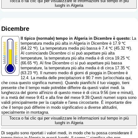
Tocca o fai clic qui per visualizzare le informazioni sul tempo in più
luoghi in Algeria
Dicembre
Il tipico (normale) tempo in Algeria in Dicembre è questo:
La
temperatura media più alta in Algeria in Dicembre è 17.9 ℃
(64.22 ℉). La temperatura media più bassa è 7.4 ℃ (45.32 ℉).
Al cominciando Dicembre ci si può aspettare più alta
temperature, la temperatura più alta media è di circa 19.25 ℃
(66.65 ℉). Al fine Dicembre ci si può aspettare più bassa
temperature, la temperatura più alta media è di circa 17.35 ℃
(63.23 ℉). Il numero medio di giorni di pioggia in Dicembre è
12.4. La media delle precipitazioni è 90.7 mm (
un'occhiata qui,
che cosa questo significa numero
). Quando pianifichi il tuo viaggio, tieni
presente che il tempo reale potrebbe differire da questi valori medi. la
lunghezza del giorno all'inizio di questo mese è di circa 9:56 (ore e minuti),
in a metà del mese 9:41 e alla fine del mese 9:39.Questi numeri sopra sono
validi principalmente per la capitale e l'area circostante. È importante dire
che il tempo può differire in modo significativo a diverse altitudini,
specialmente in montagna.
Tocca o fai clic qui per visualizzare le informazioni sul tempo in più
luoghi in Algeria
Di seguito sono riportati i valori medi, in modo che tu possa considerare il
tempo tipico in Algeria in questi luoghi. Il segno '-' significa che non