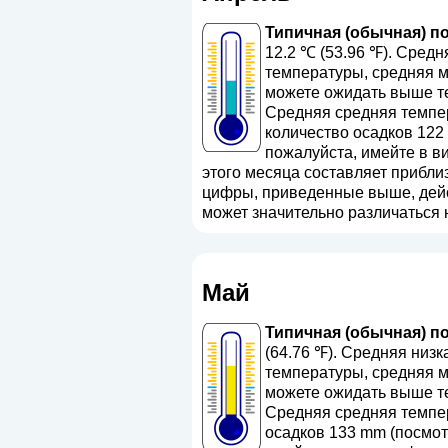
Типичная (обычная) по
12.2 ℃ (53.96 ℉). Сред
температуры, средняя м
можете ожидать выше те
Средняя средняя темпер
количество осадков 122
пожалуйста, имейте в ви
этого месяца составляет приблиз
цифры, приведенные выше, дейст
может значительно различаться 
Май
Типичная (обычная) по
(64.76 ℉). Средняя низ
температуры, средняя м
можете ожидать выше те
Средняя средняя темпер
осадков 133 mm (
посмот