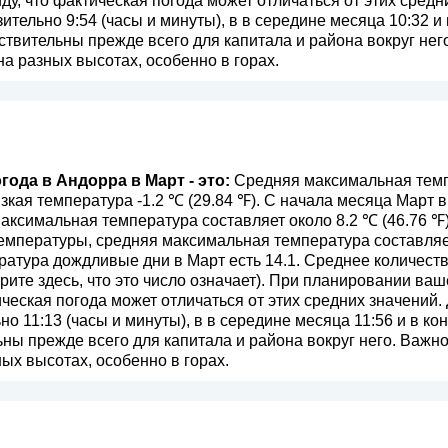
ду, что фактическая погода может отличаться от этих средн
ительно 9:54 (часы и минуты), в в середине месяца 10:32 и
вительны прежде всего для капитала и района вокруг него.
на разных высотах, особенно в горах.
года в Андорра в Март - это:
Средняя максимальная темп
изкая температура -1.2 ℃ (29.84 ℉). С начала месяца Март
аксимальная температура составляет около 8.2 ℃ (46.76 ℉
мпературы, средняя максимальная температура составляет 
атура дождливые дни в Март есть 14.1. Среднее количест
рите здесь, что это число означает
). При планировании ваш
ическая погода может отличаться от этих средних значений.
о 11:13 (часы и минуты), в в середине месяца 11:56 и в ко
ы прежде всего для капитала и района вокруг него. Важно 
ых высотах, особенно в горах.