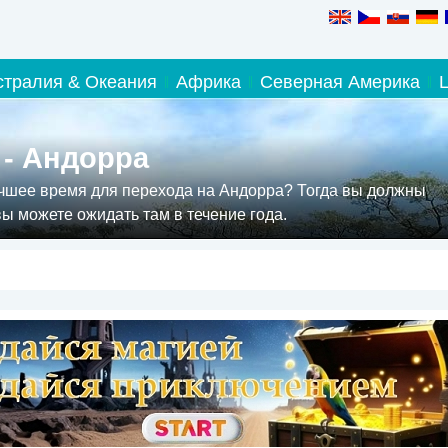
стралия & Океания
Африка
Северная Америка
 - Андорра
учшее время для перехода на Андорра? Тогда вы должны
вы можете ожидать там в течение года.