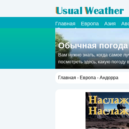
Главная
Европа
Азия
Ав
Южная Америка
Обычная погода
Вам нужно знать, когда самое л
посмотреть здесь, какую погоду 
Главная
-
Европа
- Андорра