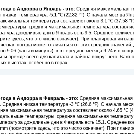
года в Андорра в Январь - это:
Средняя максимальная те
я низкая температура -5.1 ℃ (22.82 ℉). С начала месяца Я
аксимальная температура составляет около 3.1 ℃ (37.58 ℉
мпературы, средняя максимальная температура составляет 
атура дождливые дни в Январь есть 9.5. Среднее количес
рите здесь, что это число означает
). При планировании ваш
ическая погода может отличаться от этих средних значений.
о 9:06 (часы и минуты), в в середине месяца 9:24 и в конц
ы прежде всего для капитала и района вокруг него. Важно 
ых высотах, особенно в горах.
года в Андорра в Февраль - это:
Средняя максимальная 
). Средняя низкая температура -3 ℃ (26.6 ℉). С начала ме
няя максимальная температура составляет около 4.65 ℃ (4
ать выше температуры, средняя максимальная температура
мпература дождливые дни в Февраль есть 15.1. Среднее к
 mm (
посмотрите здесь, что это число означает
). При плани