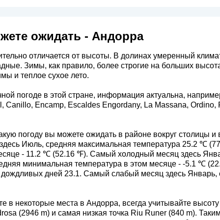
жете ожидать - Андорра
тельно отличается от высоты. В долинах умеренный климат
дные. Зимы, как правило, более строгие на больших высот
мы и теплое сухое лето.
чной погоде в этой стране, информация актуальна, наприме
al, Canillo, Encamp, Escaldes Engordany, La Massana, Ordino, P
кую погоду вы можете ожидать в районе вокруг столицы и в
десь Июль, средняя максимальная температура 25.2 ℃ (7
есяце - 11.2 ℃ (52.16 ℉). Самый холодный месяц здесь Ян
редняя минимальная температура в этом месяце - -5.1 ℃ (
о дождливых дней 23.1. Самый слабый месяц здесь Январь,
те в некоторые места в Андорра, всегда учитывайте высоту
rosa (2946 m) и самая низкая точка Riu Runer (840 m). Таки