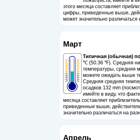
пожалуйста, имейте в ви
этого месяца составляет приблиз
цифры, приведенные выше, дейст
может значительно различаться 
Март
Типичная (обычная) по
℃ (50.36 ℉). Средняя н
температуры, средняя м
можете ожидать выше те
Средняя средняя темпер
осадков 132 mm (
посмот
имейте в виду, что факт
месяца составляет приблизительн
приведенные выше, действительн
значительно различаться на разн
Апрель