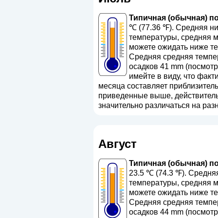
Типичная (обычная) по
℃ (77.36 ℉). Средняя н
температуры, средняя м
можете ожидать ниже те
Средняя средняя темпер
осадков 41 mm (
посмотри
имейте в виду, что факт
месяца составляет приблизительн
приведенные выше, действительн
значительно различаться на разн
Август
Типичная (обычная) по
23.5 ℃ (74.3 ℉). Средн
температуры, средняя м
можете ожидать ниже те
Средняя средняя темпер
осадков 44 mm (
посмотри