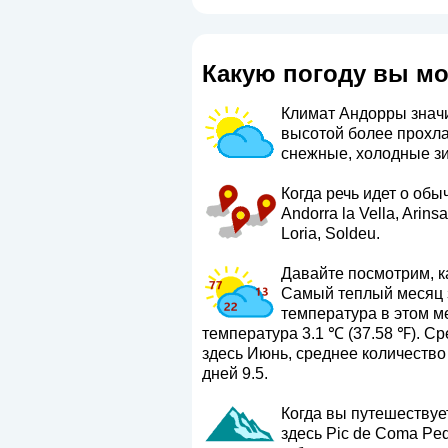
Какую погоду вы мо
Климат Андорры значи
высотой более прохла
снежные, холодные зи
Когда речь идет о обы
Andorra la Vella, Arins
Loria, Soldeu.
Давайте посмотрим, ка
Самый теплый месяц з
температура в этом м
температура 3.1 ℃ (37.58 ℉). С
здесь Июнь, среднее количеств
дней 9.5.
Когда вы путешествуе
здесь Pic de Coma Ped