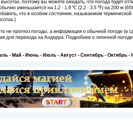
высотах, поэтому вы можете ожидать, что погода будет отл
бычно уменьшается на 1.2 - 1.9 ℃ (2.2 - 3.5 ℉) на 200 м (65
обавить, что в особом состоянии, называемом термической
сотах.)
это не прогноз погоды, а информация о обычной погоде (в 
мя для перехода на Андорра. Подробнее о типичной погоде
ель
-
Май
-
Июнь
-
Июль
-
Август
-
Сентябрь
-
Октябрь
-