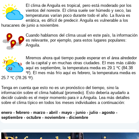
El clima de Anguila es tropical, pero está moderado por los
vientos del noreste. El clima suele ser húmedo y seco, las
temperaturas varían poco durante todo el año. La lluvia es
errática, es difícil de predecir. Anguila es vulnerable a los
huracanes de junio a noviembre.
Cuando hablamos del clima usual en este país, la información
es relevante, por ejemplo, para estos lugares populares:
Anguila.
Miremos ahora qué tiempo puede esperar en el área alrededor
de la capital y en muchas otras ciudades. El mes más cálido
aquí es septiembre, la temperatura media es 29.1 ℃ (84.38
℉). El mes más frío aquí es febrero, la temperatura media es
25.7 ℃ (78.26 ℉).
Tenga en cuenta que esto no es un pronóstico del tiempo, sino la
información sobre el clima habitual (promedio). Esto debería ayudarlo a
decidir cuándo es el mejor momento para ir a Anguila. Lea más detalles
sobre el clima típico en todos los meses individuales a continuación:
enero
-
febrero
-
marzo
-
abril
-
mayo
-
junio
-
julio
-
agosto
-
septiembre
-
octubre
-
noviembre
-
diciembre