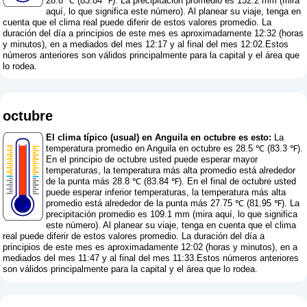
28.8 ℃ (83.84 ℉). La precipitación promedio es 132.2 mm (
mira
aquí, lo que significa este número
). Al planear su viaje, tenga en
cuenta que el clima real puede diferir de estos valores promedio. La
duración del día a principios de este mes es aproximadamente 12:32 (horas
y minutos), en a mediados del mes 12:17 y al final del mes 12:02.Estos
números anteriores son válidos principalmente para la capital y el área que
lo rodea.
octubre
El clima típico (usual) en Anguila en octubre es esto:
La
temperatura promedio en Anguila en octubre es 28.5 ℃ (83.3 ℉).
En el principio de octubre usted puede esperar mayor
temperaturas, la temperatura más alta promedio está alrededor
de la punta más 28.8 ℃ (83.84 ℉). En el final de octubre usted
puede esperar inferior temperaturas, la temperatura más alta
promedio está alrededor de la punta más 27.75 ℃ (81.95 ℉). La
precipitación promedio es 109.1 mm (
mira aquí, lo que significa
este número
). Al planear su viaje, tenga en cuenta que el clima
real puede diferir de estos valores promedio. La duración del día a
principios de este mes es aproximadamente 12:02 (horas y minutos), en a
mediados del mes 11:47 y al final del mes 11:33.Estos números anteriores
son válidos principalmente para la capital y el área que lo rodea.