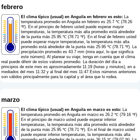
febrero
El clima típico (usual) en Anguila en febrero es esto:
La
temperatura promedio en Anguila en febrero es 25.7 ℃ (78.26
℉). En el principio de febrero usted puede esperar mayor
temperaturas, la temperatura más alta promedio está alrededor
de la punta más 25.95 ℃ (78.71 ℉). En el final de febrero usted
puede esperar mayor temperaturas, la temperatura más alta
promedio está alrededor de la punta más 25.95 ℃ (78.71 ℉). La
precipitación promedio es 43.7 mm (
mira aquí, lo que significa
este número
). Al planear su viaje, tenga en cuenta que el clima
real puede diferir de estos valores promedio. La duración del día a
principios de este mes es aproximadamente 11:19 (horas y minutos), en a
mediados del mes 11:32 y al final del mes 11:47.Estos números anteriores
son válidos principalmente para la capital y el área que lo rodea.
marzo
El clima típico (usual) en Anguila en marzo es esto:
La
temperatura promedio en Anguila en marzo es 26.2 ℃ (79.16 ℉).
En el principio de marzo usted puede esperar inferior
temperaturas, la temperatura más alta promedio está alrededor
de la punta más 25.95 ℃ (78.71 ℉). En el final de marzo usted
puede esperar inferior temperaturas, la temperatura más alta
promedio está alrededor de la punta más 26.15 ℃ (79.07 ℉). La