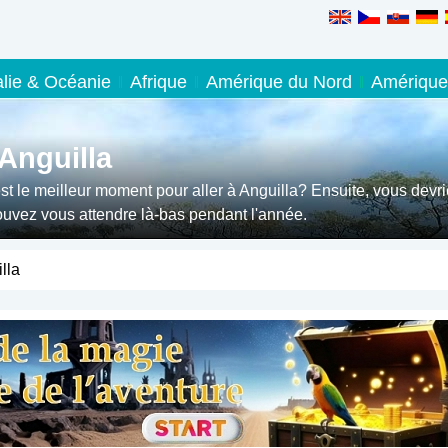
alie & Océanie
Afrique
Amérique du Nord
Amérique
Anguilla
st le meilleur moment pour aller à Anguilla? Ensuite, vous devr
pouvez vous attendre là-bas pendant l'année.
lla