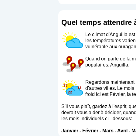
Quel temps attendre 
Le climat d'Anguilla est
les températures varient 
vulnérable aux ouragan
Quand on parle de la mé
populaires: Anguilla.
Regardons maintenant q
d'autres villes. Le moi
froid ici est Février, l
S'il vous plaît, gardez à l'esprit,
devrait vous aider à décider, quand
les mois individuels ci - dessous:
Janvier
-
Février
-
Mars
-
Avril
-
M