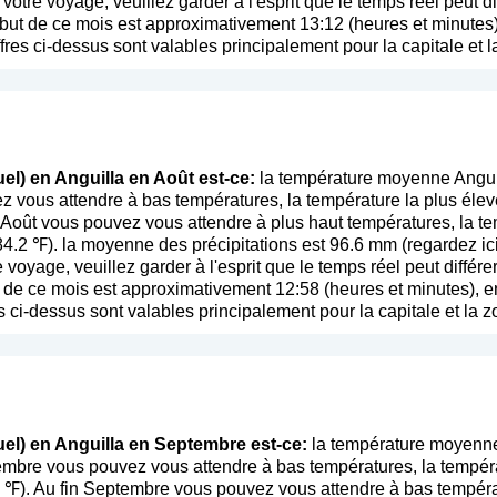
e votre voyage, veuillez garder à l'esprit que le temps réel peut 
but de ce mois est approximativement 13:12 (heures et minutes),
fres ci-dessus sont valables principalement pour la capitale et l
el) en Anguilla en Août est-ce:
la température moyenne Anguil
 vous attendre à bas températures, la température la plus éle
 Août vous pouvez vous attendre à plus haut températures, la 
84.2 ℉). la moyenne des précipitations est 96.6 mm (
regardez ic
re voyage, veuillez garder à l'esprit que le temps réel peut diffé
de ce mois est approximativement 12:58 (heures et minutes), en 
 ci-dessus sont valables principalement pour la capitale et la zo
uel) en Anguilla en Septembre est-ce:
la température moyenne
embre vous pouvez vous attendre à bas températures, la tempér
 ℉). Au fin Septembre vous pouvez vous attendre à bas températ