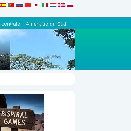
 centrale
Amérique du Sud
iez