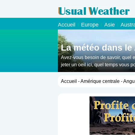
Accueil
Europe
Asie
Austr
La météo dans le 
Avez-vous besoin de savoir, quel e
jeter un oeil ici, quel temps vous 
Accueil
-
Amérique centrale
- Angui