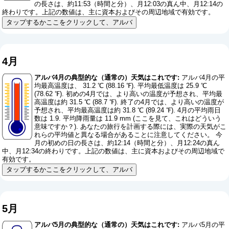
の長さは、約11:53（時間と分）、月12:03の真ん中、月12:14の
終わりです。上記の数値は、主に資本およびその周辺地域で有効です。
タップするかここをクリックして、アルバ
4月
アルバ4月の典型的な（通常の）天気はこれです:
アルバ4月の平
均最高温度は、 31.2 ℃ (88.16 ℉). 平均最低温度は 25.9 ℃
(78.62 ℉). 初めの4月では、より高いの温度が予想され、平均最
高温度は約 31.5 ℃ (88.7 ℉). 終了の4月では、より高いの温度が
予想され、平均最高温度は約 31.8 ℃ (89.24 ℉). 4月の平均雨日
数は 1.9. 平均降雨量は 11.9 mm (
ここを見て、これはどういう
意味ですか？
). あなたの旅行を計画する際には、実際の天気がこ
れらの平均値と異なる場合があることに注意してください。 今
月の初めの日の長さは、約12:14（時間と分）、月12:24の真ん
中、月12:34の終わりです。上記の数値は、主に資本およびその周辺地域で
有効です。
タップするかここをクリックして、アルバ
5月
アルバ5月の典型的な（通常の）天気はこれです:
アルバ5月の平