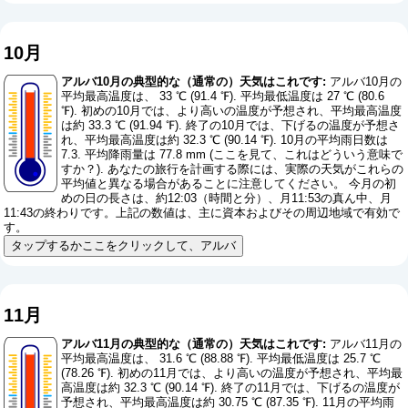
10月
アルバ10月の典型的な（通常の）天気はこれです:
アルバ10月の
平均最高温度は、 33 ℃ (91.4 ℉). 平均最低温度は 27 ℃ (80.6
℉). 初めの10月では、より高いの温度が予想され、平均最高温度
は約 33.3 ℃ (91.94 ℉). 終了の10月では、下げるの温度が予想さ
れ、平均最高温度は約 32.3 ℃ (90.14 ℉). 10月の平均雨日数は
7.3. 平均降雨量は 77.8 mm (
ここを見て、これはどういう意味で
すか？
). あなたの旅行を計画する際には、実際の天気がこれらの
平均値と異なる場合があることに注意してください。 今月の初
めの日の長さは、約12:03（時間と分）、月11:53の真ん中、月
11:43の終わりです。上記の数値は、主に資本およびその周辺地域で有効で
す。
タップするかここをクリックして、アルバ
11月
アルバ11月の典型的な（通常の）天気はこれです:
アルバ11月の
平均最高温度は、 31.6 ℃ (88.88 ℉). 平均最低温度は 25.7 ℃
(78.26 ℉). 初めの11月では、より高いの温度が予想され、平均最
高温度は約 32.3 ℃ (90.14 ℉). 終了の11月では、下げるの温度が
予想され、平均最高温度は約 30.75 ℃ (87.35 ℉). 11月の平均雨