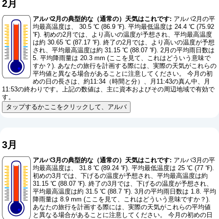
2月
アルバ2月の典型的な（通常の）天気はこれです:
アルバ2月の平
均最高温度は、 30.5 ℃ (86.9 ℉). 平均最低温度は 24.4 ℃ (75.92
℉). 初めの2月では、より高いの温度が予想され、平均最高温度
は約 30.65 ℃ (87.17 ℉). 終了の2月では、より高いの温度が予想
され、平均最高温度は約 31.15 ℃ (88.07 ℉). 2月の平均雨日数は
5. 平均降雨量は 20.3 mm (
ここを見て、これはどういう意味で
すか？
). あなたの旅行を計画する際には、実際の天気がこれらの
平均値と異なる場合があることに注意してください。 今月の初
めの日の長さは、約11:34（時間と分）、月11:43の真ん中、月
11:53の終わりです。上記の数値は、主に資本およびその周辺地域で有効で
す。
タップするかここをクリックして、アルバ
3月
アルバ3月の典型的な（通常の）天気はこれです:
アルバ3月の平
均最高温度は、 31.8 ℃ (89.24 ℉). 平均最低温度は 25 ℃ (77 ℉).
初めの3月では、下げるの温度が予想され、平均最高温度は約
31.15 ℃ (88.07 ℉). 終了の3月では、下げるの温度が予想され、
平均最高温度は約 31.5 ℃ (88.7 ℉). 3月の平均雨日数は 1.8. 平均
降雨量は 8.9 mm (
ここを見て、これはどういう意味ですか？
).
あなたの旅行を計画する際には、実際の天気がこれらの平均値
と異なる場合があることに注意してください。 今月の初めの日