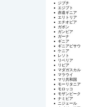
ジブチ
エジプト
赤道ギニア
エリトリア
エチオピア
ガボン
ガンビア
ガーナ
ギニア
ギニアビサウ
ケニア
レソト
リベリア
リビア
マダガスカル
マラウイ
マリ共和国
モーリタニア
モロッコ
モザンビーク
ナミビア
ニジェール