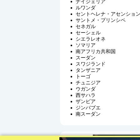
ナイジェリア
ルワンダ
セントヘレナ・アセンショ
サントメ・プリンシペ
セネガル
セーシェル
シエラレオネ
ソマリア
南アフリカ共和国
スーダン
スワジランド
タンザニア
トーゴ
チュニジア
ウガンダ
西サハラ
ザンビア
ジンバブエ
南スーダン