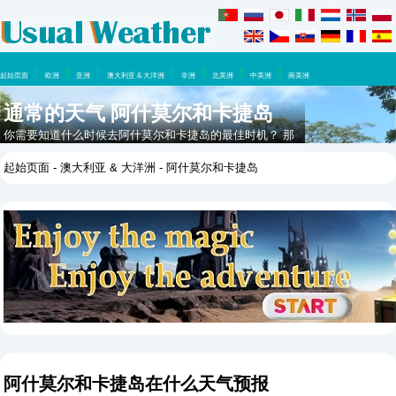
起始页面
欧洲
亚洲
澳大利亚 & 大洋洲
非洲
北美洲
中美洲
南美洲
通常的天气 阿什莫尔和卡捷岛
你需要知道什么时候去阿什莫尔和卡捷岛的最佳时机？ 那
么你应该看看这里，在这一年里你可以期待什么天气。
起始页面
-
澳大利亚 & 大洋洲
- 阿什莫尔和卡捷岛
阿什莫尔和卡捷岛在什么天气预报