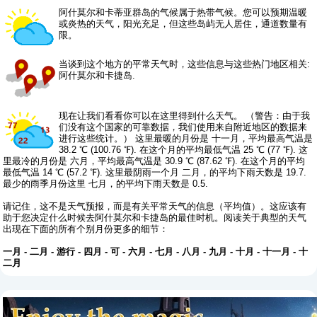
阿什莫尔和卡蒂亚群岛的气候属于热带气候。您可以预期温暖
或炎热的天气，阳光充足，但这些岛屿无人居住，通道数量有
限。
当谈到这个地方的平常天气时，这些信息与这些热门地区相关:
阿什莫尔和卡捷岛.
现在让我们看看你可以在这里得到什么天气。 （警告：由于我
们没有这个国家的可靠数据，我们使用来自附近地区的数据来
进行这些统计。） 这里最暖的月份是 十一月，平均最高气温是
38.2 ℃ (100.76 ℉). 在这个月的平均最低气温 25 ℃ (77 ℉). 这
里最冷的月份是 六月，平均最高气温是 30.9 ℃ (87.62 ℉). 在这个月的平均
最低气温 14 ℃ (57.2 ℉). 这里最阴雨一个月 二月，的平均下雨天数是 19.7.
最少的雨季月份这里 七月，的平均下雨天数是 0.5.
请记住，这不是天气预报，而是有关平常天气的信息（平均值）。这应该有
助于您决定什么时候去阿什莫尔和卡捷岛的最佳时机。阅读关于典型的天气
出现在下面的所有个别月份更多的细节：
一月
-
二月
-
游行
-
四月
-
可
-
六月
-
七月
-
八月
-
九月
-
十月
-
十一月
-
十
二月