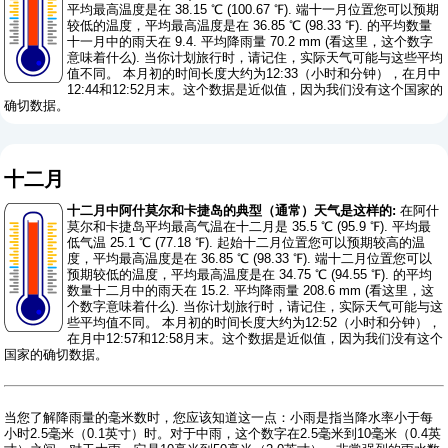
平均最高温度是在 38.15 ℃ (100.67 ℉). 端十一月位置您可以预期
较低的温度，平均最高温度是在 36.85 ℃ (98.33 ℉). 的平均数量
十一月中的雨天在 9.4. 平均降雨量 70.2 mm (
看这里，这个数字
意味着什么
). 当你计划旅行时，请记住，实际天气可能与这些平均
值不同。 本月初的时间长度大约为12:33（小时和分钟），在月中
12:44和12:52月末。这个数据是近似值，因为我们没有这个国家的
确切数据。
十二月
十二月中阿什莫尔和卡捷岛的典型（通常）天气是这样的:
在阿什
莫尔和卡捷岛平均最高气温在十二月是 35.5 ℃ (95.9 ℉). 平均最
低气温 25.1 ℃ (77.18 ℉). 起始十二月位置您可以预期较高的温
度，平均最高温度是在 36.85 ℃ (98.33 ℉). 端十二月位置您可以
预期较低的温度，平均最高温度是在 34.75 ℃ (94.55 ℉). 的平均
数量十二月中的雨天在 15.2. 平均降雨量 208.6 mm (
看这里，这
个数字意味着什么
). 当你计划旅行时，请记住，实际天气可能与这
些平均值不同。 本月初的时间长度大约为12:52（小时和分钟），
在月中12:57和12:58月末。这个数据是近似值，因为我们没有这个
国家的确切数据。
当您了解降雨量的毫米数时，您应该知道这一点：小雨是指当降水率小于每
小时2.5毫米（0.1英寸）时。对于中雨，这个数字在2.5毫米到10毫米（0.4英