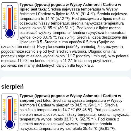
Typowa (typowa) pogoda w Wyspy Ashmore i Cartiera w
lipiec jest taka:
Średnia najwyższa temperatura w Wyspy
Ashmore i Cartiera w lipiec to 33 ℃ (91.4 ℉). Średnia najniższa
temperatura to 14 ℃ (57.2 ℉). Pod począwszu z lipiec można
oczekiwać niższy temperatur, średnia najwyższa temperatura
wynosi około 31.95 ℃ (89.51 ℉). Pod koncu z lipiec można
oczekiwać wyższy temperatur, średnia najwyższa temperatura
wynosi około 33.75 ℃ (92.75 ℉). Średnia liczba deszczowe dni
lipiec jest 0.5. Średnia suma opadów 0.5 mm (
Spójrz co
oznacza ten numer
). Przy planowaniu podróży pamiętaj, że rzeczywista
pogoda może różnić się od tych średnich wartości. Długość dnia na
początku tego miesiąca wynosi około 11:17 (godziny i minuty), w w połowie
miesiąca 11:20 i na końcu miesiąca 11:27.Te dane są przybliżone,
ponieważ nie mamy dokładnych danych dla tego kraju.
sierpień
Typowa (typowa) pogoda w Wyspy Ashmore i Cartiera w
sierpień jest taka:
Średnia najwyższa temperatura w Wyspy
Ashmore i Cartiera w sierpień to 34.5 ℃ (94.1 ℉). Średnia
najniższa temperatura to 14.7 ℃ (58.46 ℉). Pod począwszu z
sierpień można oczekiwać niższy temperatur, średnia najwyższa
temperatura wynosi około 33.75 ℃ (92.75 ℉). Pod koncu z
sierpień można oczekiwać wyższy temperatur, średnia
najwyższa temperatura wynosi około 35.45 ℃ (95.81 ℉).