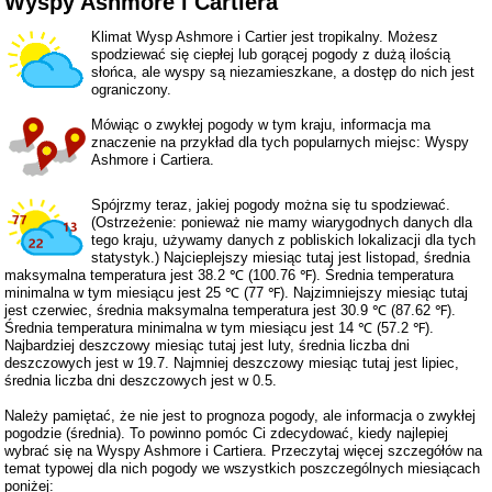
Wyspy Ashmore i Cartiera
Klimat Wysp Ashmore i Cartier jest tropikalny. Możesz
spodziewać się ciepłej lub gorącej pogody z dużą ilością
słońca, ale wyspy są niezamieszkane, a dostęp do nich jest
ograniczony.
Mówiąc o zwykłej pogody w tym kraju, informacja ma
znaczenie na przykład dla tych popularnych miejsc: Wyspy
Ashmore i Cartiera.
Spójrzmy teraz, jakiej pogody można się tu spodziewać.
(Ostrzeżenie: ponieważ nie mamy wiarygodnych danych dla
tego kraju, używamy danych z pobliskich lokalizacji dla tych
statystyk.) Najcieplejszy miesiąc tutaj jest listopad, średnia
maksymalna temperatura jest 38.2 ℃ (100.76 ℉). Średnia temperatura
minimalna w tym miesiącu jest 25 ℃ (77 ℉). Najzimniejszy miesiąc tutaj
jest czerwiec, średnia maksymalna temperatura jest 30.9 ℃ (87.62 ℉).
Średnia temperatura minimalna w tym miesiącu jest 14 ℃ (57.2 ℉).
Najbardziej deszczowy miesiąc tutaj jest luty, średnia liczba dni
deszczowych jest w 19.7. Najmniej deszczowy miesiąc tutaj jest lipiec,
średnia liczba dni deszczowych jest w 0.5.
Należy pamiętać, że nie jest to prognoza pogody, ale informacja o zwykłej
pogodzie (średnia). To powinno pomóc Ci zdecydować, kiedy najlepiej
wybrać się na Wyspy Ashmore i Cartiera. Przeczytaj więcej szczegółów na
temat typowej dla nich pogody we wszystkich poszczególnych miesiącach
poniżej: