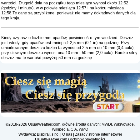
wartości. Długość dnia na początku tego miesiąca wynosi około 12:52
(godziny i minuty), w w połowie miesiąca 12:57 i na końcu miesiąca
12:58.Te dane są przybliżone, ponieważ nie mamy dokładnych danych dla
tego kraju.
Kiedy czytasz o liczbie mm opadów, powinieneś o tym wiedzieć: Deszcz
jest wtedy, gdy opadów jest mniej niż 2,5 mm (0,1 in) na godzinę. Przy
umiarkowanym deszczu liczba ta wynosi od 2,5 mm do 10 mm (0,4 cala),
przy ulewnym deszczu wynosi ona 10 mm - 50 mm (2,0 cala). Bardzo silny
deszcz ma tę wartość powyżej 50 mm na godzinę.
©2018-2026 UsualWeather.com, główne źródła danych: MWDI, WikiVoyage,
Wikipedia, CIA, WMO
Wydawca: Bispiral, s.r.o. |
O nas
|
Zasady stronie internetowej
UsualWeather.com i ochrony prywatności