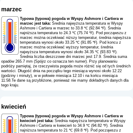
marzec
Typowa (typowa) pogoda w Wyspy Ashmore i Cartiera w
marzec jest taka:
Średnia najwyższa temperatura w Wyspy
Ashmore i Cartiera w marzec to 33.8 ℃ (92.84 ℉). Średnia
najniższa temperatura to 24.3 ℃ (75.74 ℉). Pod począwszu z
marzec można oczekiwać niższy temperatur, średnia najwyższa
temperatura wynosi około 33.25 ℃ (91.85 ℉). Pod koncu z
marzec można oczekiwać wyższy temperatur, średnia
najwyższa temperatura wynosi około 34.35 ℃ (93.83 ℉).
Średnia liczba deszczowe dni marzec jest 17.9. Średnia suma
opadów 265.7 mm (
Spójrz co oznacza ten numer
). Przy planowaniu
podróży pamiętaj, że rzeczywista pogoda może różnić się od tych średnich
wartości. Długość dnia na początku tego miesiąca wynosi około 12:22
(godziny i minuty), w w połowie miesiąca 12:10 i na końcu miesiąca
11:58.Te dane są przybliżone, ponieważ nie mamy dokładnych danych dla
tego kraju.
kwiecień
Typowa (typowa) pogoda w Wyspy Ashmore i Cartiera w
kwiecień jest taka:
Średnia najwyższa temperatura w Wyspy
Ashmore i Cartiera w kwiecień to 34.9 ℃ (94.82 ℉). Średnia
najniższa temperatura to 21 ℃ (69.8 ℉). Pod począwszu z