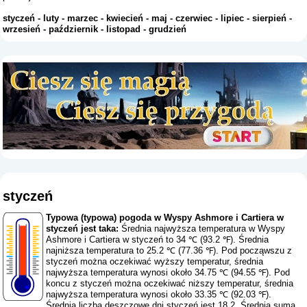
styczeń
-
luty
-
marzec
-
kwiecień
-
maj
-
czerwiec
-
lipiec
-
sierpień
-
wrzesień
-
październik
-
listopad
-
grudzień
styczeń
Typowa (typowa) pogoda w Wyspy Ashmore i Cartiera w
styczeń jest taka:
Średnia najwyższa temperatura w Wyspy
Ashmore i Cartiera w styczeń to 34 ℃ (93.2 ℉). Średnia
najniższa temperatura to 25.2 ℃ (77.36 ℉). Pod począwszu z
styczeń można oczekiwać wyższy temperatur, średnia
najwyższa temperatura wynosi około 34.75 ℃ (94.55 ℉). Pod
koncu z styczeń można oczekiwać niższy temperatur, średnia
najwyższa temperatura wynosi około 33.35 ℃ (92.03 ℉).
Średnia liczba deszczowe dni styczeń jest 18.2. Średnia suma