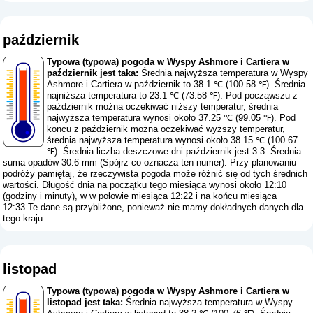
październik
Typowa (typowa) pogoda w Wyspy Ashmore i Cartiera w
październik jest taka:
Średnia najwyższa temperatura w Wyspy
Ashmore i Cartiera w październik to 38.1 ℃ (100.58 ℉). Średnia
najniższa temperatura to 23.1 ℃ (73.58 ℉). Pod począwszu z
październik można oczekiwać niższy temperatur, średnia
najwyższa temperatura wynosi około 37.25 ℃ (99.05 ℉). Pod
koncu z październik można oczekiwać wyższy temperatur,
średnia najwyższa temperatura wynosi około 38.15 ℃ (100.67
℉). Średnia liczba deszczowe dni październik jest 3.3. Średnia
suma opadów 30.6 mm (
Spójrz co oznacza ten numer
). Przy planowaniu
podróży pamiętaj, że rzeczywista pogoda może różnić się od tych średnich
wartości. Długość dnia na początku tego miesiąca wynosi około 12:10
(godziny i minuty), w w połowie miesiąca 12:22 i na końcu miesiąca
12:33.Te dane są przybliżone, ponieważ nie mamy dokładnych danych dla
tego kraju.
listopad
Typowa (typowa) pogoda w Wyspy Ashmore i Cartiera w
listopad jest taka:
Średnia najwyższa temperatura w Wyspy