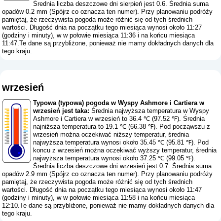
Średnia liczba deszczowe dni sierpień jest 0.6. Średnia suma
opadów 0.2 mm (
Spójrz co oznacza ten numer
). Przy planowaniu podróży
pamiętaj, że rzeczywista pogoda może różnić się od tych średnich
wartości. Długość dnia na początku tego miesiąca wynosi około 11:27
(godziny i minuty), w w połowie miesiąca 11:36 i na końcu miesiąca
11:47.Te dane są przybliżone, ponieważ nie mamy dokładnych danych dla
tego kraju.
wrzesień
Typowa (typowa) pogoda w Wyspy Ashmore i Cartiera w
wrzesień jest taka:
Średnia najwyższa temperatura w Wyspy
Ashmore i Cartiera w wrzesień to 36.4 ℃ (97.52 ℉). Średnia
najniższa temperatura to 19.1 ℃ (66.38 ℉). Pod począwszu z
wrzesień można oczekiwać niższy temperatur, średnia
najwyższa temperatura wynosi około 35.45 ℃ (95.81 ℉). Pod
koncu z wrzesień można oczekiwać wyższy temperatur, średnia
najwyższa temperatura wynosi około 37.25 ℃ (99.05 ℉).
Średnia liczba deszczowe dni wrzesień jest 0.7. Średnia suma
opadów 2.9 mm (
Spójrz co oznacza ten numer
). Przy planowaniu podróży
pamiętaj, że rzeczywista pogoda może różnić się od tych średnich
wartości. Długość dnia na początku tego miesiąca wynosi około 11:47
(godziny i minuty), w w połowie miesiąca 11:58 i na końcu miesiąca
12:10.Te dane są przybliżone, ponieważ nie mamy dokładnych danych dla
tego kraju.