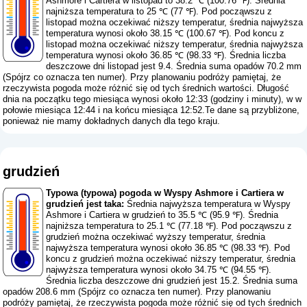
Ashmore i Cartiera w listopad to 38.2 ℃ (100.76 ℉). Średnia
najniższa temperatura to 25 ℃ (77 ℉). Pod począwszu z
listopad można oczekiwać niższy temperatur, średnia najwyższa
temperatura wynosi około 38.15 ℃ (100.67 ℉). Pod koncu z
listopad można oczekiwać niższy temperatur, średnia najwyższa
temperatura wynosi około 36.85 ℃ (98.33 ℉). Średnia liczba
deszczowe dni listopad jest 9.4. Średnia suma opadów 70.2 mm
(
Spójrz co oznacza ten numer
). Przy planowaniu podróży pamiętaj, że
rzeczywista pogoda może różnić się od tych średnich wartości. Długość
dnia na początku tego miesiąca wynosi około 12:33 (godziny i minuty), w w
połowie miesiąca 12:44 i na końcu miesiąca 12:52.Te dane są przybliżone,
ponieważ nie mamy dokładnych danych dla tego kraju.
grudzień
Typowa (typowa) pogoda w Wyspy Ashmore i Cartiera w
grudzień jest taka:
Średnia najwyższa temperatura w Wyspy
Ashmore i Cartiera w grudzień to 35.5 ℃ (95.9 ℉). Średnia
najniższa temperatura to 25.1 ℃ (77.18 ℉). Pod począwszu z
grudzień można oczekiwać wyższy temperatur, średnia
najwyższa temperatura wynosi około 36.85 ℃ (98.33 ℉). Pod
koncu z grudzień można oczekiwać niższy temperatur, średnia
najwyższa temperatura wynosi około 34.75 ℃ (94.55 ℉).
Średnia liczba deszczowe dni grudzień jest 15.2. Średnia suma
opadów 208.6 mm (
Spójrz co oznacza ten numer
). Przy planowaniu
podróży pamiętaj, że rzeczywista pogoda może różnić się od tych średnich