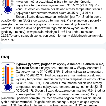
kwiecień można oczekiwać niższy temperatur, średnia
najwyższa temperatura wynosi około 34.35 ℃ (93.83 ℉). Pod
koncu z kwiecień można oczekiwać niższy temperatur, średnia
najwyższa temperatura wynosi około 34.45 ℃ (94.01 ℉).
Średnia liczba deszczowe dni kwiecień jest 7.4. Średnia suma
opadów 45 mm (
Spójrz co oznacza ten numer
). Przy planowaniu podróży
pamiętaj, że rzeczywista pogoda może różnić się od tych średnich
wartości. Długość dnia na początku tego miesiąca wynosi około 11:58
(godziny i minuty), w w połowie miesiąca 11:46 i na końcu miesiąca
11:36.Te dane są przybliżone, ponieważ nie mamy dokładnych danych dla
tego kraju.
maj
Typowa (typowa) pogoda w Wyspy Ashmore i Cartiera w maj
jest taka:
Średnia najwyższa temperatura w Wyspy Ashmore i
Cartiera w maj to 34 ℃ (93.2 ℉). Średnia najniższa temperatura
to 16.9 ℃ (62.42 ℉). Pod począwszu z maj można oczekiwać
wyższy temperatur, średnia najwyższa temperatura wynosi około
34.45 ℃ (94.01 ℉). Pod koncu z maj można oczekiwać niższy
temperatur, średnia najwyższa temperatura wynosi około 32.45
℃ (90.41 ℉). Średnia liczba deszczowe dni maj jest 0.9. Średnia
suma opadów 6.8 mm (
Spójrz co oznacza ten numer
). Przy
planowaniu podróży pamiętaj, że rzeczywista pogoda może różnić się od
tych średnich wartości. Długość dnia na początku tego miesiąca wynosi
około 11:36 (godziny i minuty), w w połowie miesiąca 11:27 i na końcu