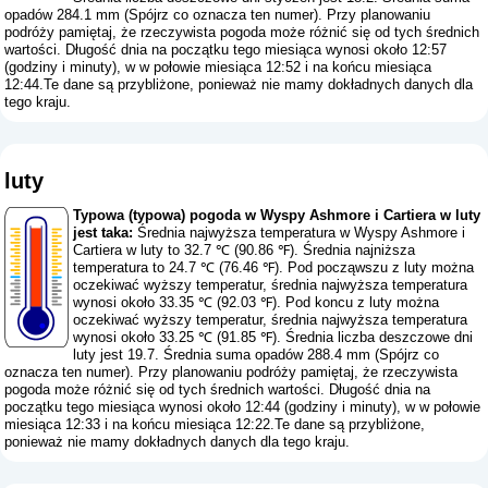
opadów 284.1 mm (
Spójrz co oznacza ten numer
). Przy planowaniu
podróży pamiętaj, że rzeczywista pogoda może różnić się od tych średnich
wartości. Długość dnia na początku tego miesiąca wynosi około 12:57
(godziny i minuty), w w połowie miesiąca 12:52 i na końcu miesiąca
12:44.Te dane są przybliżone, ponieważ nie mamy dokładnych danych dla
tego kraju.
luty
Typowa (typowa) pogoda w Wyspy Ashmore i Cartiera w luty
jest taka:
Średnia najwyższa temperatura w Wyspy Ashmore i
Cartiera w luty to 32.7 ℃ (90.86 ℉). Średnia najniższa
temperatura to 24.7 ℃ (76.46 ℉). Pod począwszu z luty można
oczekiwać wyższy temperatur, średnia najwyższa temperatura
wynosi około 33.35 ℃ (92.03 ℉). Pod koncu z luty można
oczekiwać wyższy temperatur, średnia najwyższa temperatura
wynosi około 33.25 ℃ (91.85 ℉). Średnia liczba deszczowe dni
luty jest 19.7. Średnia suma opadów 288.4 mm (
Spójrz co
oznacza ten numer
). Przy planowaniu podróży pamiętaj, że rzeczywista
pogoda może różnić się od tych średnich wartości. Długość dnia na
początku tego miesiąca wynosi około 12:44 (godziny i minuty), w w połowie
miesiąca 12:33 i na końcu miesiąca 12:22.Te dane są przybliżone,
ponieważ nie mamy dokładnych danych dla tego kraju.