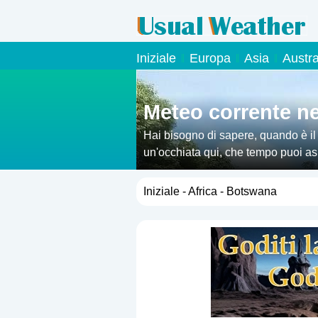
Iniziale
Europa
Asia
Austr
Meteo corrente n
Hai bisogno di sapere, quando è i
un'occhiata qui, che tempo puoi aspe
Iniziale
-
Africa
- Botswana