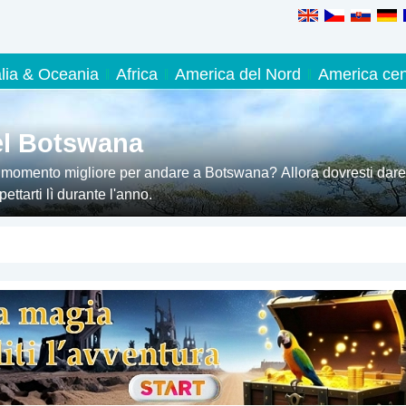
alia & Oceania
Africa
America del Nord
America cen
el Botswana
l momento migliore per andare a Botswana? Allora dovresti dare
ttarti lì durante l'anno.