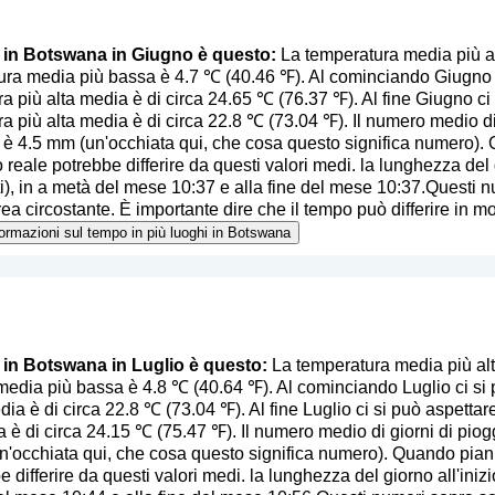
o in Botswana in Giugno è questo:
La temperatura media più a
ra media più bassa è 4.7 ℃ (40.46 ℉). Al cominciando Giugno ci
a più alta media è di circa 24.65 ℃ (76.37 ℉). Al fine Giugno ci
a più alta media è di circa 22.8 ℃ (73.04 ℉). Il numero medio di
 è 4.5 mm (
un'occhiata qui, che cosa questo significa numero
).
 reale potrebbe differire da questi valori medi. la lunghezza del 
ti), in a metà del mese 10:37 e alla fine del mese 10:37.Questi 
ea circostante. È importante dire che il tempo può differire in mod
nformazioni sul tempo in più luoghi in Botswana
o in Botswana in Luglio è questo:
La temperatura media più alt
media più bassa è 4.8 ℃ (40.64 ℉). Al cominciando Luglio ci si 
ia è di circa 22.8 ℃ (73.04 ℉). Al fine Luglio ci si può aspettare
 è di circa 24.15 ℃ (75.47 ℉). Il numero medio di giorni di piog
n'occhiata qui, che cosa questo significa numero
). Quando pianif
 differire da questi valori medi. la lunghezza del giorno all'iniz