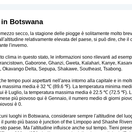
 in Botswana
 mezzo secco, la stagione delle piogge è solitamente molto breve 
all'altitudine relativamente elevata del paese, si può dire, che il
ante l'inverno.
to clima in questo stato, le informazioni sono rilevanti ad esemp
Francistown, Gaborone, Ghanzi, Gweta, Kalahari, Kanye, Kasa
 Okavango Delta, Sepupa, Shakawe, Southeast, Tsabong.
e tempo puoi aspettarti nell'area intorno alla capitale e in molte 
a massima media è 32 ℃ (89.6 ℉). La temperatura minima medi
qui è Luglio, la temperatura massima media è 22.5 ℃ (72.5 ℉).
mese più piovoso qui è Gennaio, il numero medio di giorni piovo
iovosi è 0.
uni luoghi in Botswana, considerare sempre l'altitudine del luogo
e il punto più basso è junction of the Limpopo and Shashe River
uesto paese. Ma l'altitudine influisce anche sul tempo. Tieni pres