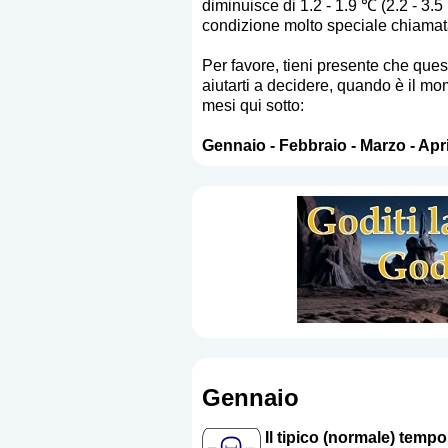
diminuisce di 1.2 - 1.9 ℃ (2.2 - 3.
condizione molto speciale chiamata
Per favore, tieni presente che que
aiutarti a decidere, quando è il mom
mesi qui sotto:
Gennaio
-
Febbraio
-
Marzo
-
Apri
Gennaio
Il tipico (normale) temp