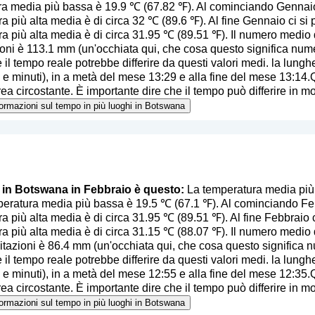
a media più bassa è 19.9 ℃ (67.82 ℉). Al cominciando Gennaio 
a più alta media è di circa 32 ℃ (89.6 ℉). Al fine Gennaio ci si
a più alta media è di circa 31.95 ℃ (89.51 ℉). Il numero medio d
ioni è 113.1 mm (
un'occhiata qui, che cosa questo significa num
 il tempo reale potrebbe differire da questi valori medi. la lunghe
 e minuti), in a metà del mese 13:29 e alla fine del mese 13:14.
ea circostante. È importante dire che il tempo può differire in mod
nformazioni sul tempo in più luoghi in Botswana
o in Botswana in Febbraio è questo:
La temperatura media più 
eratura media più bassa è 19.5 ℃ (67.1 ℉). Al cominciando Febb
a più alta media è di circa 31.95 ℃ (89.51 ℉). Al fine Febbraio 
a più alta media è di circa 31.15 ℃ (88.07 ℉). Il numero medio d
itazioni è 86.4 mm (
un'occhiata qui, che cosa questo significa 
 il tempo reale potrebbe differire da questi valori medi. la lunghe
 e minuti), in a metà del mese 12:55 e alla fine del mese 12:35.
ea circostante. È importante dire che il tempo può differire in mod
nformazioni sul tempo in più luoghi in Botswana