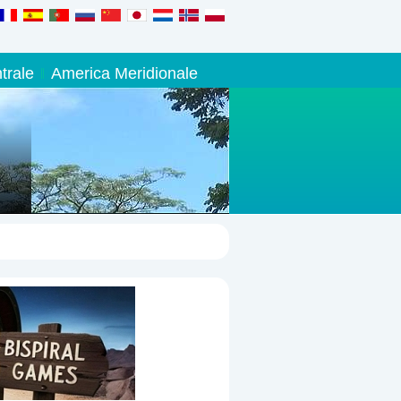
trale
America Meridionale