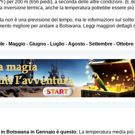
5 ℉) per 200 m (656 piedi), a seconda delle altre condizioni. (
 inversione termica, anche la temperatura potrebbe essere più el
sta non è una previsione del tempo, ma le informazioni sul soli
ento migliore per andare a Botswana. Leggi maggiori dettagli sul cl
le
-
Maggio
-
Giugno
-
Luglio
-
Agosto
-
Settembre
-
Ottobre
o in Botswana in Gennaio è questo:
La temperatura media più 