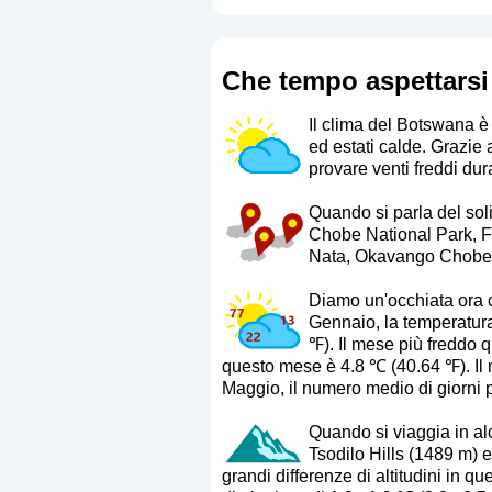
Che tempo aspettarsi
Il clima del Botswana è
ed estati calde. Grazie 
provare venti freddi dur
Quando si parla del soli
Chobe National Park, 
Nata, Okavango Chobe,
Diamo un'occhiata ora ch
Gennaio, la temperatur
℉). Il mese più freddo 
questo mese è 4.8 ℃ (40.64 ℉). Il 
Maggio, il numero medio di giorni p
Quando si viaggia in alc
Tsodilo Hills (1489 m) 
grandi differenze di altitudini in q