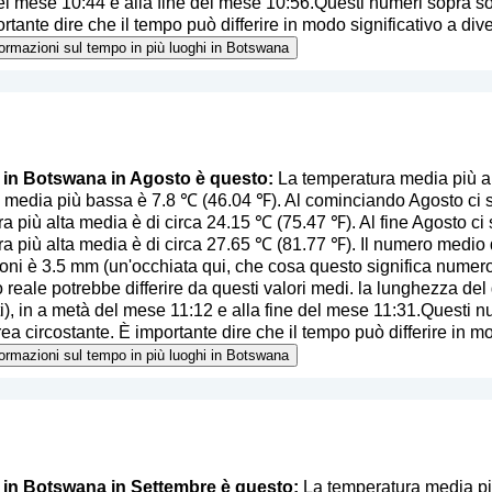
del mese 10:44 e alla fine del mese 10:56.Questi numeri sopra so
rtante dire che il tempo può differire in modo significativo a diver
nformazioni sul tempo in più luoghi in Botswana
o in Botswana in Agosto è questo:
La temperatura media più a
 media più bassa è 7.8 ℃ (46.04 ℉). Al cominciando Agosto ci s
a più alta media è di circa 24.15 ℃ (75.47 ℉). Al fine Agosto ci 
a più alta media è di circa 27.65 ℃ (81.77 ℉). Il numero medio di
oni è 3.5 mm (
un'occhiata qui, che cosa questo significa numer
 reale potrebbe differire da questi valori medi. la lunghezza del 
ti), in a metà del mese 11:12 e alla fine del mese 11:31.Questi n
ea circostante. È importante dire che il tempo può differire in mod
nformazioni sul tempo in più luoghi in Botswana
o in Botswana in Settembre è questo:
La temperatura media pi