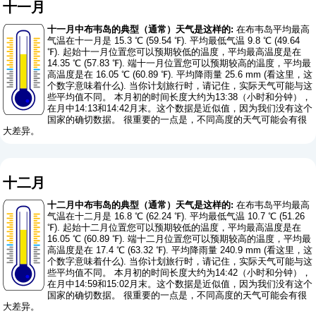
十一月
十一月中布韦岛的典型（通常）天气是这样的:
在布韦岛平均最高
气温在十一月是 15.3 ℃ (59.54 ℉). 平均最低气温 9.8 ℃ (49.64
℉). 起始十一月位置您可以预期较低的温度，平均最高温度是在
14.35 ℃ (57.83 ℉). 端十一月位置您可以预期较高的温度，平均最
高温度是在 16.05 ℃ (60.89 ℉). 平均降雨量 25.6 mm (
看这里，这
个数字意味着什么
). 当你计划旅行时，请记住，实际天气可能与这
些平均值不同。 本月初的时间长度大约为13:38（小时和分钟），
在月中14:13和14:42月末。这个数据是近似值，因为我们没有这个
国家的确切数据。 很重要的一点是，不同高度的天气可能会有很
大差异。
十二月
十二月中布韦岛的典型（通常）天气是这样的:
在布韦岛平均最高
气温在十二月是 16.8 ℃ (62.24 ℉). 平均最低气温 10.7 ℃ (51.26
℉). 起始十二月位置您可以预期较低的温度，平均最高温度是在
16.05 ℃ (60.89 ℉). 端十二月位置您可以预期较高的温度，平均最
高温度是在 17.4 ℃ (63.32 ℉). 平均降雨量 240.9 mm (
看这里，这
个数字意味着什么
). 当你计划旅行时，请记住，实际天气可能与这
些平均值不同。 本月初的时间长度大约为14:42（小时和分钟），
在月中14:59和15:02月末。这个数据是近似值，因为我们没有这个
国家的确切数据。 很重要的一点是，不同高度的天气可能会有很
大差异。