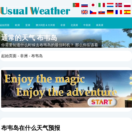
起始页面
欧洲
亚洲
澳大利亚 & 大洋洲
非洲
北美洲
中美洲
南美洲
通常的天气 布韦岛
你需要知道什么时候去布韦岛的最佳时机？ 那么你应该看
看这里，在这一年里你可以期待什么天气。
起始页面
-
非洲
- 布韦岛
布韦岛在什么天气预报