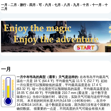
一月
-
二月
-
游行
-
四月
-
可
-
六月
-
七月
-
八月
-
九月
-
十月
-
十一月
-
十
二月
一月
一月中布韦岛的典型（通常）天气是这样的:
在布韦岛平均最高气
温在一月是 18 ℃ (64.4 ℉). 平均最低气温 11.5 ℃ (52.7 ℉). 起始
一月位置您可以预期较低的温度，平均最高温度是在 17.4 ℃
(63.32 ℉). 端一月位置您可以预期较高的温度，平均最高温度是在
18.05 ℃ (64.49 ℉). 平均降雨量 210.7 mm (
看这里，这个数字意
味着什么
). 当你计划旅行时，请记住，实际天气可能与这些平均值
不同。 本月初的时间长度大约为14:59（小时和分钟），在月中
14:42和14:14月末。这个数据是近似值，因为我们没有这个国家的
确切数据。 很重要的一点是，不同高度的天气可能会有很大差