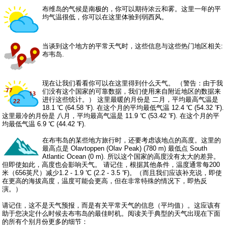
布维岛的气候是南极的，你可以期待浓云和雾。这里一年的平
均气温很低，你可以在这里体验到弱西风。
当谈到这个地方的平常天气时，这些信息与这些热门地区相关:
布韦岛.
现在让我们看看你可以在这里得到什么天气。 （警告：由于我
们没有这个国家的可靠数据，我们使用来自附近地区的数据来
进行这些统计。） 这里最暖的月份是 二月，平均最高气温是
18.1 ℃ (64.58 ℉). 在这个月的平均最低气温 12.4 ℃ (54.32 ℉).
这里最冷的月份是 八月，平均最高气温是 11.9 ℃ (53.42 ℉). 在这个月的平
均最低气温 6.9 ℃ (44.42 ℉).
在布韦岛的某些地方旅行时，还要考虑该地点的高度。这里的
最高点是 Olavtoppen (Olav Peak) (780 m) 最低点 South
Atlantic Ocean (0 m). 所以这个国家的高度没有太大的差异。
但即使如此，高度也会影响天气。 请记住，根据其他条件，温度通常每200
米（656英尺）减少1.2 - 1.9 ℃ (2.2 - 3.5 ℉)。（而且我们应该补充说，即使
在更高的海拔高度，温度可能会更高，但在非常特殊的情况下，即热反
演。）
请记住，这不是天气预报，而是有关平常天气的信息（平均值）。这应该有
助于您决定什么时候去布韦岛的最佳时机。阅读关于典型的天气出现在下面
的所有个别月份更多的细节：