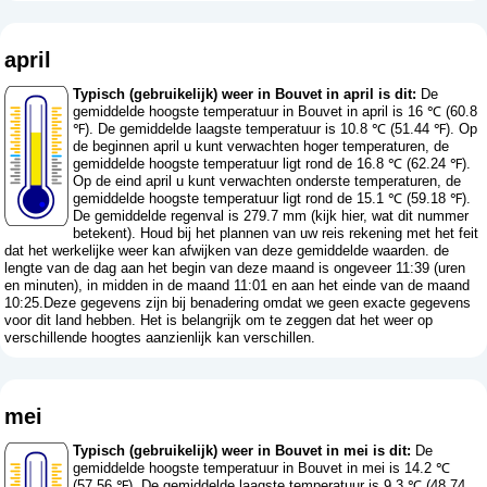
april
Typisch (gebruikelijk) weer in Bouvet in april is dit:
De
gemiddelde hoogste temperatuur in Bouvet in april is 16 ℃ (60.8
℉). De gemiddelde laagste temperatuur is 10.8 ℃ (51.44 ℉). Op
de beginnen april u kunt verwachten hoger temperaturen, de
gemiddelde hoogste temperatuur ligt rond de 16.8 ℃ (62.24 ℉).
Op de eind april u kunt verwachten onderste temperaturen, de
gemiddelde hoogste temperatuur ligt rond de 15.1 ℃ (59.18 ℉).
De gemiddelde regenval is 279.7 mm (
kijk hier, wat dit nummer
betekent
). Houd bij het plannen van uw reis rekening met het feit
dat het werkelijke weer kan afwijken van deze gemiddelde waarden. de
lengte van de dag aan het begin van deze maand is ongeveer 11:39 (uren
en minuten), in midden in de maand 11:01 en aan het einde van de maand
10:25.Deze gegevens zijn bij benadering omdat we geen exacte gegevens
voor dit land hebben. Het is belangrijk om te zeggen dat het weer op
verschillende hoogtes aanzienlijk kan verschillen.
mei
Typisch (gebruikelijk) weer in Bouvet in mei is dit:
De
gemiddelde hoogste temperatuur in Bouvet in mei is 14.2 ℃
(57.56 ℉). De gemiddelde laagste temperatuur is 9.3 ℃ (48.74