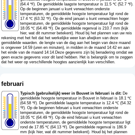
(64.4 ℉). De gemiddelde laagste temperatuur is 11.5 ℃ (52.7 ℉).
Op de beginnen januari u kunt verwachten onderste
temperaturen, de gemiddelde hoogste temperatuur ligt rond de
17.4 ℃ (63.32 ℉). Op de eind januari u kunt verwachten hoger
temperaturen, de gemiddelde hoogste temperatuur ligt rond de
18.05 ℃ (64.49 ℉). De gemiddelde regenval is 210.7 mm (
kijk
hier, wat dit nummer betekent
). Houd bij het plannen van uw reis
rekening met het feit dat het werkelijke weer kan afwijken van deze
gemiddelde waarden. de lengte van de dag aan het begin van deze maand
is ongeveer 14:59 (uren en minuten), in midden in de maand 14:42 en aan
het einde van de maand 14:14.Deze gegevens zijn bij benadering omdat we
geen exacte gegevens voor dit land hebben. Het is belangrijk om te zeggen
dat het weer op verschillende hoogtes aanzienlijk kan verschillen.
februari
Typisch (gebruikelijk) weer in Bouvet in februari is dit:
De
gemiddelde hoogste temperatuur in Bouvet in februari is 18.1 ℃
(64.58 ℉). De gemiddelde laagste temperatuur is 12.4 ℃ (54.32
℉). Op de beginnen februari u kunt verwachten onderste
temperaturen, de gemiddelde hoogste temperatuur ligt rond de
18.05 ℃ (64.49 ℉). Op de eind februari u kunt verwachten
onderste temperaturen, de gemiddelde hoogste temperatuur ligt
rond de 17.85 ℃ (64.13 ℉). De gemiddelde regenval is 186.9
mm (
kijk hier, wat dit nummer betekent
). Houd bij het plannen