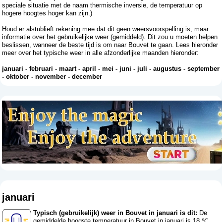
speciale situatie met de naam thermische inversie, de temperatuur op
hogere hoogtes hoger kan zijn.)
Houd er alstublieft rekening mee dat dit geen weersvoorspelling is, maar
informatie over het gebruikelijke weer (gemiddeld). Dit zou u moeten helpen
beslissen, wanneer de beste tijd is om naar Bouvet te gaan. Lees hieronder
meer over het typische weer in alle afzonderlijke maanden hieronder:
januari
-
februari
-
maart
-
april
-
mei
-
juni
-
juli
-
augustus
-
september
-
oktober
-
november
-
december
januari
Typisch (gebruikelijk) weer in Bouvet in januari is dit:
De
gemiddelde hoogste temperatuur in Bouvet in januari is 18 ℃