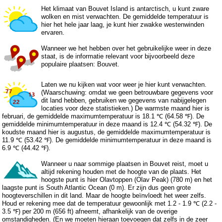
Het klimaat van Bouvet Island is antarctisch, u kunt zware
wolken en mist verwachten. De gemiddelde temperatuur is
hier het hele jaar laag, je kunt hier zwakke westenwinden
ervaren.
Wanneer we het hebben over het gebruikelijke weer in deze
staat, is de informatie relevant voor bijvoorbeeld deze
populaire plaatsen: Bouvet.
Laten we nu kijken wat voor weer je hier kunt verwachten.
(Waarschuwing: omdat we geen betrouwbare gegevens voor
dit land hebben, gebruiken we gegevens van nabijgelegen
locaties voor deze statistieken.) De warmste maand hier is
februari, de gemiddelde maximumtemperatuur is 18.1 ℃ (64.58 ℉). De
gemiddelde minimumtemperatuur in deze maand is 12.4 ℃ (54.32 ℉). De
koudste maand hier is augustus, de gemiddelde maximumtemperatuur is
11.9 ℃ (53.42 ℉). De gemiddelde minimumtemperatuur in deze maand is
6.9 ℃ (44.42 ℉).
Wanneer u naar sommige plaatsen in Bouvet reist, moet u
altijd rekening houden met de hoogte van de plaats. Het
hoogste punt is hier Olavtoppen (Olav Peak) (780 m) en het
laagste punt is South Atlantic Ocean (0 m). Er zijn dus geen grote
hoogteverschillen in dit land. Maar de hoogte beïnvloedt het weer zelfs.
Houd er rekening mee dat de temperatuur gewoonlijk met 1.2 - 1.9 ℃ (2.2 -
3.5 ℉) per 200 m (656 ft) afneemt, afhankelijk van de overige
omstandigheden. (En we moeten hieraan toevoegen dat zelfs in de zeer