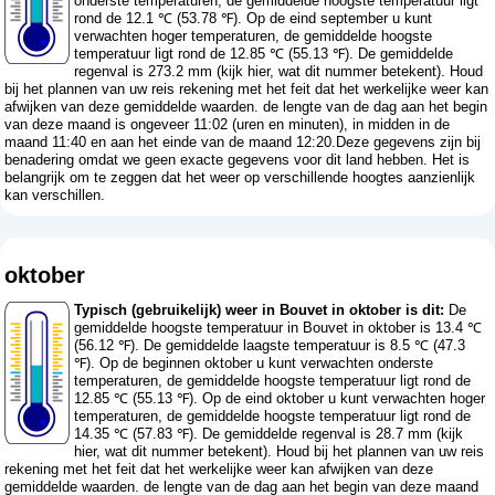
onderste temperaturen, de gemiddelde hoogste temperatuur ligt
rond de 12.1 ℃ (53.78 ℉). Op de eind september u kunt
verwachten hoger temperaturen, de gemiddelde hoogste
temperatuur ligt rond de 12.85 ℃ (55.13 ℉). De gemiddelde
regenval is 273.2 mm (
kijk hier, wat dit nummer betekent
). Houd
bij het plannen van uw reis rekening met het feit dat het werkelijke weer kan
afwijken van deze gemiddelde waarden. de lengte van de dag aan het begin
van deze maand is ongeveer 11:02 (uren en minuten), in midden in de
maand 11:40 en aan het einde van de maand 12:20.Deze gegevens zijn bij
benadering omdat we geen exacte gegevens voor dit land hebben. Het is
belangrijk om te zeggen dat het weer op verschillende hoogtes aanzienlijk
kan verschillen.
oktober
Typisch (gebruikelijk) weer in Bouvet in oktober is dit:
De
gemiddelde hoogste temperatuur in Bouvet in oktober is 13.4 ℃
(56.12 ℉). De gemiddelde laagste temperatuur is 8.5 ℃ (47.3
℉). Op de beginnen oktober u kunt verwachten onderste
temperaturen, de gemiddelde hoogste temperatuur ligt rond de
12.85 ℃ (55.13 ℉). Op de eind oktober u kunt verwachten hoger
temperaturen, de gemiddelde hoogste temperatuur ligt rond de
14.35 ℃ (57.83 ℉). De gemiddelde regenval is 28.7 mm (
kijk
hier, wat dit nummer betekent
). Houd bij het plannen van uw reis
rekening met het feit dat het werkelijke weer kan afwijken van deze
gemiddelde waarden. de lengte van de dag aan het begin van deze maand