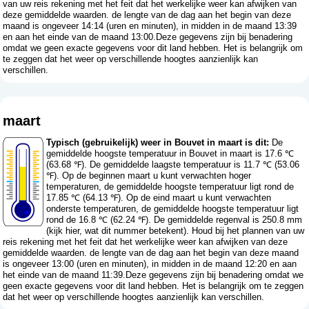
van uw reis rekening met het feit dat het werkelijke weer kan afwijken van
deze gemiddelde waarden. de lengte van de dag aan het begin van deze
maand is ongeveer 14:14 (uren en minuten), in midden in de maand 13:39
en aan het einde van de maand 13:00.Deze gegevens zijn bij benadering
omdat we geen exacte gegevens voor dit land hebben. Het is belangrijk om
te zeggen dat het weer op verschillende hoogtes aanzienlijk kan
verschillen.
maart
Typisch (gebruikelijk) weer in Bouvet in maart is dit:
De
gemiddelde hoogste temperatuur in Bouvet in maart is 17.6 ℃
(63.68 ℉). De gemiddelde laagste temperatuur is 11.7 ℃ (53.06
℉). Op de beginnen maart u kunt verwachten hoger
temperaturen, de gemiddelde hoogste temperatuur ligt rond de
17.85 ℃ (64.13 ℉). Op de eind maart u kunt verwachten
onderste temperaturen, de gemiddelde hoogste temperatuur ligt
rond de 16.8 ℃ (62.24 ℉). De gemiddelde regenval is 250.8 mm
(
kijk hier, wat dit nummer betekent
). Houd bij het plannen van uw
reis rekening met het feit dat het werkelijke weer kan afwijken van deze
gemiddelde waarden. de lengte van de dag aan het begin van deze maand
is ongeveer 13:00 (uren en minuten), in midden in de maand 12:20 en aan
het einde van de maand 11:39.Deze gegevens zijn bij benadering omdat we
geen exacte gegevens voor dit land hebben. Het is belangrijk om te zeggen
dat het weer op verschillende hoogtes aanzienlijk kan verschillen.