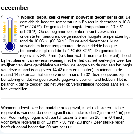
december
Typisch (gebruikelijk) weer in Bouvet in december is dit:
De
gemiddelde hoogste temperatuur in Bouvet in december is 16.8
℃ (62.24 ℉). De gemiddelde laagste temperatuur is 10.7 ℃
(51.26 ℉). Op de beginnen december u kunt verwachten
onderste temperaturen, de gemiddelde hoogste temperatuur ligt
rond de 16.05 ℃ (60.89 ℉). Op de eind december u kunt
verwachten hoger temperaturen, de gemiddelde hoogste
temperatuur ligt rond de 17.4 ℃ (63.32 ℉). De gemiddelde
regenval is 240.9 mm (
kijk hier, wat dit nummer betekent
). Houd
bij het plannen van uw reis rekening met het feit dat het werkelijke weer kan
afwijken van deze gemiddelde waarden. de lengte van de dag aan het begin
van deze maand is ongeveer 14:42 (uren en minuten), in midden in de
maand 14:59 en aan het einde van de maand 15:02.Deze gegevens zijn bij
benadering omdat we geen exacte gegevens voor dit land hebben. Het is
belangrijk om te zeggen dat het weer op verschillende hoogtes aanzienlijk
kan verschillen.
Wanneer u leest over het aantal mm regenval, moet u dit weten: Lichte
regenval is wanneer de neerslagsnelheid minder is dan 2,5 mm (0,1 in) per
uur. Voor matige regen is dit aantal tussen 2,5 mm en 10 mm (0,4 inch),
voor zware regenval is dit 10 mm - 50 mm (2,0 inch). Zeer sterke regen
heeft dit aantal hoger dan 50 mm per uur.