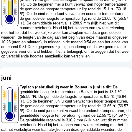
℉). Op de beginnen mei u kunt verwachten hoger temperaturen,
de gemiddelde hoogste temperatuur ligt rond de 15.1 ℃ (59.18
℉). Op de eind mei u kunt verwachten onderste temperaturen,
de gemiddelde hoogste temperatuur ligt rond de 13.65 ℃ (56.57
℉). De gemiddelde regenval is 288.9 mm (
kijk hier, wat dit
nummer betekent
). Houd bij het plannen van uw reis rekening
met het feit dat het werkelijke weer kan afwijken van deze gemiddelde
waarden. de lengte van de dag aan het begin van deze maand is ongeveer
10:25 (uren en minuten), in midden in de maand 9:54 en aan het einde van
de maand 9:31.Deze gegevens zijn bij benadering omdat we geen exacte
gegevens voor dit land hebben. Het is belangrijk om te zeggen dat het weer
op verschillende hoogtes aanzienlijk kan verschillen.
juni
Typisch (gebruikelijk) weer in Bouvet in juni is dit:
De
gemiddelde hoogste temperatuur in Bouvet in juni is 13.1 ℃
(55.58 ℉). De gemiddelde laagste temperatuur is 8.3 ℃ (46.94
℉). Op de beginnen juni u kunt verwachten hoger temperaturen,
de gemiddelde hoogste temperatuur ligt rond de 13.65 ℃ (56.57
℉). Op de eind juni u kunt verwachten onderste temperaturen, de
gemiddelde hoogste temperatuur ligt rond de 12.55 ℃ (54.59 ℉).
De gemiddelde regenval is 316.2 mm (
kijk hier, wat dit nummer
betekent
). Houd bij het plannen van uw reis rekening met het feit
dat het werkelijke weer kan afwijken van deze gemiddelde waarden. de