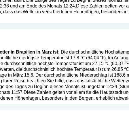
ichen kann. Die Länge des Tages zu Beginn dieses Monats ist
 12:36 und am Ende des Monats 12:24.Diese Zahlen gelten vor al
n, dass das Wetter in verschiedenen Höhenlagen, besonders in
ter in Brasilien in März ist:
Die durchschnittliche Höchsttemper
nittliche niedrigste Temperatur ist 17.8 ℃ (64.04 ℉). Im Anfa
ie durchschnittlich höchste Temperatur ist um 27.15 ℃ (80.87 
warten, die durchschnittlich höchste Temperatur ist um 26.85 ℃ 
ge in März 15.6. Der durchschnittliche Niederschlag ist 188.6 
g Ihrer Reise beachten Sie bitte, dass das tatsächliche Wetter
e des Tages zu Beginn dieses Monats ist ungefähr 12:24 (Stund
ts 11:57.Diese Zahlen gelten vor allem für die Hauptstadt un
iedenen Höhenlagen, besonders in den Bergen, erheblich abwe