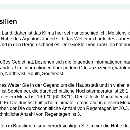
silien
es Land, daher ist das Klima hier sehr unterschiedlich. Meistens i
 Nähe des Äquators ändert sich das Wetter im Laufe des Jahre
nd in den Bergen schneit es. Der Großteil von Brasilien hat n
roßes Gebiet hat, beziehen sich die folgenden Informationen h
Landes. Um Informationen über andere Orte anzuzeigen, wählen 
th
,
Northeast
,
South
,
Southeast
.
ches Wetter Sie in der Gegend um die Hauptstadt und in vielen 
ist September, die durchschnittliche Höchsttemperatur ist 28.1 
diesem Monat ist 16.1 ℃ (60.98 ℉). Der kälteste Monat hier ist J
4 ℉). Die durchschnittliche minimale Temperatur in diesem Mona
mber, der Die durchschnittliche Anzahl von Regentagen ist 20.3
chnittliche Anzahl von Regentagen ist 3.
en in Brasilien reisen, berücksichtigen Sie immer die Höhe des 