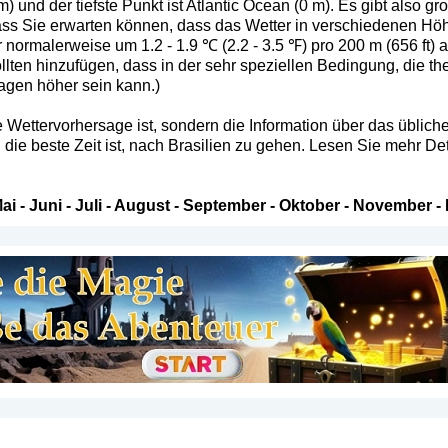
) und der tiefste Punkt ist Atlantic Ocean (0 m). Es gibt also g
s Sie erwarten können, dass das Wetter in verschiedenen Höhe
 normalerweise um 1.2 - 1.9 ℃ (2.2 - 3.5 ℉) pro 200 m (656 ft)
lten hinzufügen, dass in der sehr speziellen Bedingung, die th
agen höher sein kann.)
 Wettervorhersage ist, sondern die Information über das übliche 
die beste Zeit ist, nach Brasilien zu gehen. Lesen Sie mehr Det
ai
-
Juni
-
Juli
-
August
-
September
-
Oktober
-
November
-