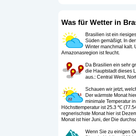
Was für Wetter in Bra
Brasilien ist ein riesig
Süden gemäßigt. In der
Winter manchmal kalt. U
Amazonasregion ist feucht.
Da Brasilien ein sehr g
die Hauptstadt dieses 
aus.:
Central West
,
Nor
Schauen wir jetzt, wel
Der wärmste Monat hier 
minimale Temperatur in 
Höchsttemperatur ist 25.3 ℃ (77.5
regnerischste Monat hier ist Deze
Monat ist hier Juni, der Die durchs
Wenn Sie zu einigen Ort