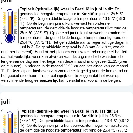
Typisch (gebruikelijk) weer in Brazilië in juni is dit:
De
gemiddelde hoogste temperatuur in Brazilië in juni is 25.5 ℃
(77.9 ℉). De gemiddelde laagste temperatuur is 13.5 ℃ (56.3
℉). Op de beginnen juni u kunt verwachten onderste
temperaturen, de gemiddelde hoogste temperatuur ligt rond de
25.5 ℃ (77.9 ℉). Op de eind juni u kunt verwachten onderste
temperaturen, de gemiddelde hoogste temperatuur ligt rond de
25.4 ℃ (77.72 ℉). Het gemiddelde aantal regenachtige dagen in
juni is 3. De gemiddelde regenval is 8.8 mm (
kijk hier, wat dit
nummer betekent
). Houd bij het plannen van uw reis rekening met het feit
dat het werkelijke weer kan afwijken van deze gemiddelde waarden. de
lengte van de dag aan het begin van deze maand is ongeveer 11:15 (uren
en minuten), in midden in de maand 11:11 en aan het einde van de maand
11:11.Deze cijfers hierboven zijn voornamelijk geldig voor de hoofdstad en
het gebied eromheen. Het is belangrijk om te zeggen dat het weer op
verschillende hoogtes aanzienlijk kan verschillen, vooral in de bergen.
juli
Typisch (gebruikelijk) weer in Brazilië in juli is dit:
De
gemiddelde hoogste temperatuur in Brazilië in juli is 25.3 ℃
(77.54 ℉). De gemiddelde laagste temperatuur is 13.4 ℃ (56.12
℉). Op de beginnen juli u kunt verwachten hoger temperaturen,
de gemiddelde hoogste temperatuur ligt rond de 25.4 ℃ (77.72