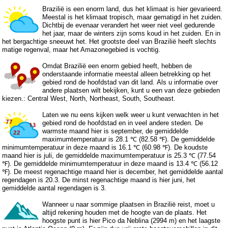
Brazilië is een enorm land, dus het klimaat is hier gevarieerd.
Meestal is het klimaat tropisch, maar gematigd in het zuiden.
Dichtbij de evenaar verandert het weer niet veel gedurende
het jaar, maar de winters zijn soms koud in het zuiden. En in
het bergachtige sneeuwt het. Het grootste deel van Brazilië heeft slechts
matige regenval, maar het Amazonegebied is vochtig.
Omdat Brazilië een enorm gebied heeft, hebben de
onderstaande informatie meestal alleen betrekking op het
gebied rond de hoofdstad van dit land. Als u informatie over
andere plaatsen wilt bekijken, kunt u een van deze gebieden
kiezen.:
Central West
,
North
,
Northeast
,
South
,
Southeast
.
Laten we nu eens kijken welk weer u kunt verwachten in het
gebied rond de hoofdstad en in veel andere steden. De
warmste maand hier is september, de gemiddelde
maximumtemperatuur is 28.1 ℃ (82.58 ℉). De gemiddelde
minimumtemperatuur in deze maand is 16.1 ℃ (60.98 ℉). De koudste
maand hier is juli, de gemiddelde maximumtemperatuur is 25.3 ℃ (77.54
℉). De gemiddelde minimumtemperatuur in deze maand is 13.4 ℃ (56.12
℉). De meest regenachtige maand hier is december, het gemiddelde aantal
regendagen is 20.3. De minst regenachtige maand is hier juni, het
gemiddelde aantal regendagen is 3.
Wanneer u naar sommige plaatsen in Brazilië reist, moet u
altijd rekening houden met de hoogte van de plaats. Het
hoogste punt is hier Pico da Neblina (2994 m) en het laagste