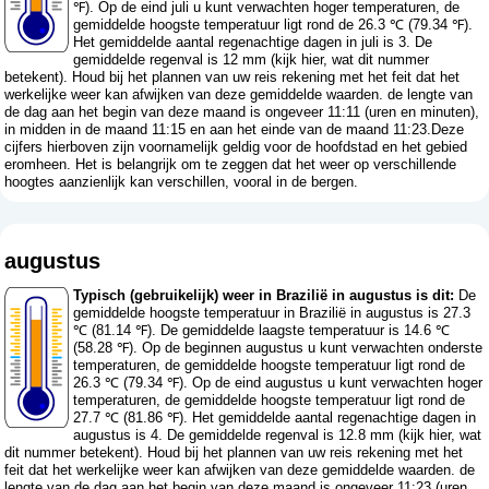
℉). Op de eind juli u kunt verwachten hoger temperaturen, de
gemiddelde hoogste temperatuur ligt rond de 26.3 ℃ (79.34 ℉).
Het gemiddelde aantal regenachtige dagen in juli is 3. De
gemiddelde regenval is 12 mm (
kijk hier, wat dit nummer
betekent
). Houd bij het plannen van uw reis rekening met het feit dat het
werkelijke weer kan afwijken van deze gemiddelde waarden. de lengte van
de dag aan het begin van deze maand is ongeveer 11:11 (uren en minuten),
in midden in de maand 11:15 en aan het einde van de maand 11:23.Deze
cijfers hierboven zijn voornamelijk geldig voor de hoofdstad en het gebied
eromheen. Het is belangrijk om te zeggen dat het weer op verschillende
hoogtes aanzienlijk kan verschillen, vooral in de bergen.
augustus
Typisch (gebruikelijk) weer in Brazilië in augustus is dit:
De
gemiddelde hoogste temperatuur in Brazilië in augustus is 27.3
℃ (81.14 ℉). De gemiddelde laagste temperatuur is 14.6 ℃
(58.28 ℉). Op de beginnen augustus u kunt verwachten onderste
temperaturen, de gemiddelde hoogste temperatuur ligt rond de
26.3 ℃ (79.34 ℉). Op de eind augustus u kunt verwachten hoger
temperaturen, de gemiddelde hoogste temperatuur ligt rond de
27.7 ℃ (81.86 ℉). Het gemiddelde aantal regenachtige dagen in
augustus is 4. De gemiddelde regenval is 12.8 mm (
kijk hier, wat
dit nummer betekent
). Houd bij het plannen van uw reis rekening met het
feit dat het werkelijke weer kan afwijken van deze gemiddelde waarden. de
lengte van de dag aan het begin van deze maand is ongeveer 11:23 (uren