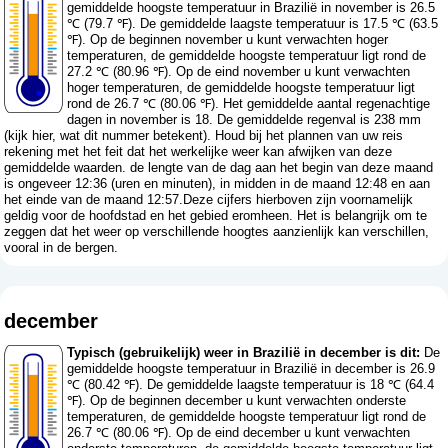
gemiddelde hoogste temperatuur in Brazilië in november is 26.5
℃ (79.7 ℉). De gemiddelde laagste temperatuur is 17.5 ℃ (63.5
℉). Op de beginnen november u kunt verwachten hoger
temperaturen, de gemiddelde hoogste temperatuur ligt rond de
27.2 ℃ (80.96 ℉). Op de eind november u kunt verwachten
hoger temperaturen, de gemiddelde hoogste temperatuur ligt
rond de 26.7 ℃ (80.06 ℉). Het gemiddelde aantal regenachtige
dagen in november is 18. De gemiddelde regenval is 238 mm
(
kijk hier, wat dit nummer betekent
). Houd bij het plannen van uw reis
rekening met het feit dat het werkelijke weer kan afwijken van deze
gemiddelde waarden. de lengte van de dag aan het begin van deze maand
is ongeveer 12:36 (uren en minuten), in midden in de maand 12:48 en aan
het einde van de maand 12:57.Deze cijfers hierboven zijn voornamelijk
geldig voor de hoofdstad en het gebied eromheen. Het is belangrijk om te
zeggen dat het weer op verschillende hoogtes aanzienlijk kan verschillen,
vooral in de bergen.
december
Typisch (gebruikelijk) weer in Brazilië in december is dit:
De
gemiddelde hoogste temperatuur in Brazilië in december is 26.9
℃ (80.42 ℉). De gemiddelde laagste temperatuur is 18 ℃ (64.4
℉). Op de beginnen december u kunt verwachten onderste
temperaturen, de gemiddelde hoogste temperatuur ligt rond de
26.7 ℃ (80.06 ℉). Op de eind december u kunt verwachten