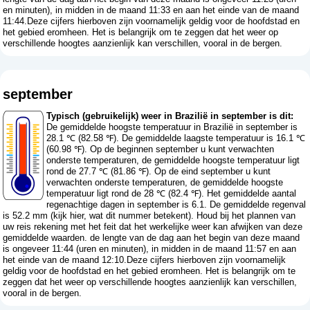
en minuten), in midden in de maand 11:33 en aan het einde van de maand
11:44.Deze cijfers hierboven zijn voornamelijk geldig voor de hoofdstad en
het gebied eromheen. Het is belangrijk om te zeggen dat het weer op
verschillende hoogtes aanzienlijk kan verschillen, vooral in de bergen.
september
Typisch (gebruikelijk) weer in Brazilië in september is dit:
De gemiddelde hoogste temperatuur in Brazilië in september is
28.1 ℃ (82.58 ℉). De gemiddelde laagste temperatuur is 16.1 ℃
(60.98 ℉). Op de beginnen september u kunt verwachten
onderste temperaturen, de gemiddelde hoogste temperatuur ligt
rond de 27.7 ℃ (81.86 ℉). Op de eind september u kunt
verwachten onderste temperaturen, de gemiddelde hoogste
temperatuur ligt rond de 28 ℃ (82.4 ℉). Het gemiddelde aantal
regenachtige dagen in september is 6.1. De gemiddelde regenval
is 52.2 mm (
kijk hier, wat dit nummer betekent
). Houd bij het plannen van
uw reis rekening met het feit dat het werkelijke weer kan afwijken van deze
gemiddelde waarden. de lengte van de dag aan het begin van deze maand
is ongeveer 11:44 (uren en minuten), in midden in de maand 11:57 en aan
het einde van de maand 12:10.Deze cijfers hierboven zijn voornamelijk
geldig voor de hoofdstad en het gebied eromheen. Het is belangrijk om te
zeggen dat het weer op verschillende hoogtes aanzienlijk kan verschillen,
vooral in de bergen.