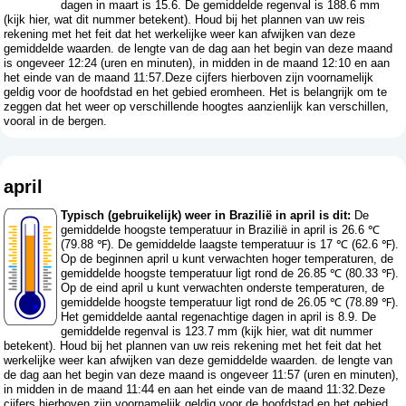
dagen in maart is 15.6. De gemiddelde regenval is 188.6 mm
(
kijk hier, wat dit nummer betekent
). Houd bij het plannen van uw reis
rekening met het feit dat het werkelijke weer kan afwijken van deze
gemiddelde waarden. de lengte van de dag aan het begin van deze maand
is ongeveer 12:24 (uren en minuten), in midden in de maand 12:10 en aan
het einde van de maand 11:57.Deze cijfers hierboven zijn voornamelijk
geldig voor de hoofdstad en het gebied eromheen. Het is belangrijk om te
zeggen dat het weer op verschillende hoogtes aanzienlijk kan verschillen,
vooral in de bergen.
april
Typisch (gebruikelijk) weer in Brazilië in april is dit:
De
gemiddelde hoogste temperatuur in Brazilië in april is 26.6 ℃
(79.88 ℉). De gemiddelde laagste temperatuur is 17 ℃ (62.6 ℉).
Op de beginnen april u kunt verwachten hoger temperaturen, de
gemiddelde hoogste temperatuur ligt rond de 26.85 ℃ (80.33 ℉).
Op de eind april u kunt verwachten onderste temperaturen, de
gemiddelde hoogste temperatuur ligt rond de 26.05 ℃ (78.89 ℉).
Het gemiddelde aantal regenachtige dagen in april is 8.9. De
gemiddelde regenval is 123.7 mm (
kijk hier, wat dit nummer
betekent
). Houd bij het plannen van uw reis rekening met het feit dat het
werkelijke weer kan afwijken van deze gemiddelde waarden. de lengte van
de dag aan het begin van deze maand is ongeveer 11:57 (uren en minuten),
in midden in de maand 11:44 en aan het einde van de maand 11:32.Deze
cijfers hierboven zijn voornamelijk geldig voor de hoofdstad en het gebied