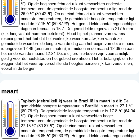
℉). Op de beginnen februari u kunt verwachten onderste
temperaturen, de gemiddelde hoogste temperatuur ligt rond de
26.9 ℃ (80.42 ℉). Op de eind februari u kunt verwachten
onderste temperaturen, de gemiddelde hoogste temperatuur ligt
rond de 27.15 ℃ (80.87 ℉). Het gemiddelde aantal regenachtige
dagen in februari is 15.7. De gemiddelde regenval is 217.5 mm
(
kijk hier, wat dit nummer betekent
). Houd bij het plannen van uw reis
rekening met het feit dat het werkelijke weer kan afwijken van deze
gemiddelde waarden. de lengte van de dag aan het begin van deze maand
is ongeveer 12:48 (uren en minuten), in midden in de maand 12:36 en aan
het einde van de maand 12:24.Deze cijfers hierboven zijn voornamelijk
geldig voor de hoofdstad en het gebied eromheen. Het is belangrijk om te
zeggen dat het weer op verschillende hoogtes aanzienlijk kan verschillen,
vooral in de bergen.
maart
Typisch (gebruikelijk) weer in Brazilië in maart is dit:
De
gemiddelde hoogste temperatuur in Brazilië in maart is 27.1 ℃
(80.78 ℉). De gemiddelde laagste temperatuur is 17.8 ℃ (64.04
℉). Op de beginnen maart u kunt verwachten hoger
temperaturen, de gemiddelde hoogste temperatuur ligt rond de
27.15 ℃ (80.87 ℉). Op de eind maart u kunt verwachten
onderste temperaturen, de gemiddelde hoogste temperatuur ligt
rond de 26.85 ℃ (80.33 ℉). Het gemiddelde aantal regenachtige