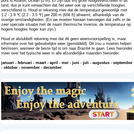
punt is Atlantic Ocean (0 m). Er zijn dus vrij grote hoogteverschillen in dit
land, dus je kunt verwachten dat het weer ook op verschillende hoogten
verschillend is. Houd er rekening mee dat de temperatuur gewoonlijk met
1.2 - 1.9 ℃ (2.2 - 3.5 ℉) per 200 m (656 ft) afneemt, afhankelijk van de
overige omstandigheden. (En we moeten hieraan toevoegen dat zelfs in de
zeer speciale situatie met de naam thermische inversie, de temperatuur op
hogere hoogtes hoger kan zijn.)
Houd er alstublieft rekening mee dat dit geen weersvoorspelling is, maar
informatie over het gebruikelijke weer (gemiddeld). Dit zou u moeten helpen
beslissen, wanneer de beste tijd is om naar Brazilië te gaan. Lees hieronder
meer over het typische weer in alle afzonderlijke maanden hieronder:
januari
-
februari
-
maart
-
april
-
mei
-
juni
-
juli
-
augustus
-
september
-
oktober
-
november
-
december