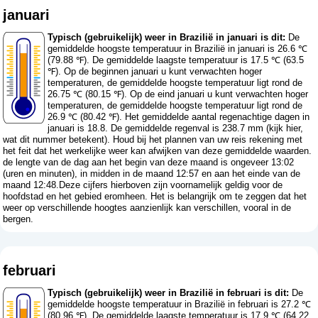
januari
Typisch (gebruikelijk) weer in Brazilië in januari is dit:
De
gemiddelde hoogste temperatuur in Brazilië in januari is 26.6 ℃
(79.88 ℉). De gemiddelde laagste temperatuur is 17.5 ℃ (63.5
℉). Op de beginnen januari u kunt verwachten hoger
temperaturen, de gemiddelde hoogste temperatuur ligt rond de
26.75 ℃ (80.15 ℉). Op de eind januari u kunt verwachten hoger
temperaturen, de gemiddelde hoogste temperatuur ligt rond de
26.9 ℃ (80.42 ℉). Het gemiddelde aantal regenachtige dagen in
januari is 18.8. De gemiddelde regenval is 238.7 mm (
kijk hier,
wat dit nummer betekent
). Houd bij het plannen van uw reis rekening met
het feit dat het werkelijke weer kan afwijken van deze gemiddelde waarden.
de lengte van de dag aan het begin van deze maand is ongeveer 13:02
(uren en minuten), in midden in de maand 12:57 en aan het einde van de
maand 12:48.Deze cijfers hierboven zijn voornamelijk geldig voor de
hoofdstad en het gebied eromheen. Het is belangrijk om te zeggen dat het
weer op verschillende hoogtes aanzienlijk kan verschillen, vooral in de
bergen.
februari
Typisch (gebruikelijk) weer in Brazilië in februari is dit:
De
gemiddelde hoogste temperatuur in Brazilië in februari is 27.2 ℃
(80.96 ℉). De gemiddelde laagste temperatuur is 17.9 ℃ (64.22