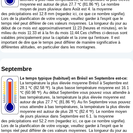
moyenne est autour de plus 27.7 ℃ (81.86 ℉). Le nombre
moyen de jours pluvieux dans Août est 4. la moyenne
des précipitations est 12.8 mm (
regardez ici, ce que ce nombre signifie
).
Lors de la planification de votre voyage, veuillez garder à l'esprit que le
temps réel peut différer de ces valeurs moyennes. La longueur du jour au
début de ce mois est approximativement 11:23 (heures et minutes), en le
milieu du mois 11:33 et à la fin du mois 11:44.Ces chiffres ci-dessus sont
valables principalement pour la capitale et la zone qui l'entoure. Il est
important de dire que le temps peut différer de manière significative à
différentes altitudes, en particulier dans les montagnes.
Septembre
Le temps typique (habituel) en Brésil en Septembre est-ce:
La température la plus élevée moyenne Brésil à Septembre est
28.1 ℃ (82.58 ℉). la plus basse température moyenne est 16.1
℃ (60.98 ℉). Au début Septembre vous pouvez vous attendre à
bas températures, la température la plus élevée moyenne est
autour de plus 27.7 ℃ (81.86 ℉). Au fin Septembre vous pouvez
vous attendre à bas températures, la température la plus élevée
moyenne est autour de plus 28 ℃ (82.4 ℉). Le nombre moyen
de jours pluvieux dans Septembre est 6.1. la moyenne
des précipitations est 52.2 mm (
regardez ici, ce que ce nombre signifie
).
Lors de la planification de votre voyage, veuillez garder à l'esprit que le
temps réel peut différer de ces valeurs moyennes. La longueur du jour au