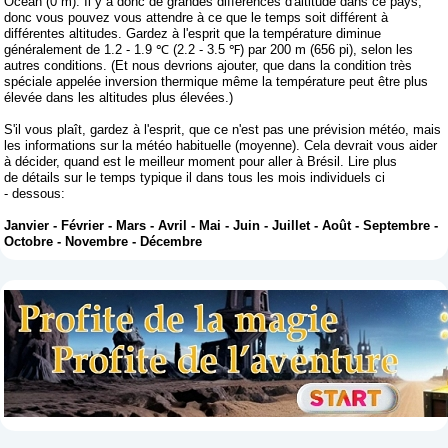
Ocean (0 m). Il y a donc de grandes différences d'altitude dans ce pays,
donc vous pouvez vous attendre à ce que le temps soit différent à
différentes altitudes. Gardez à l'esprit que la température diminue
généralement de 1.2 - 1.9 ℃ (2.2 - 3.5 ℉) par 200 m (656 pi), selon les
autres conditions. (Et nous devrions ajouter, que dans la condition très
spéciale appelée inversion thermique même la température peut être plus
élevée dans les altitudes plus élevées.)
S'il vous plaît, gardez à l'esprit, que ce n'est pas une prévision météo, mais
les informations sur la météo habituelle (moyenne). Cela devrait vous aider
à décider, quand est le meilleur moment pour aller à Brésil. Lire plus
de détails sur le temps typique il dans tous les mois individuels ci
- dessous:
Janvier
-
Février
-
Mars
-
Avril
-
Mai
-
Juin
-
Juillet
-
Août
-
Septembre
-
Octobre
-
Novembre
-
Décembre