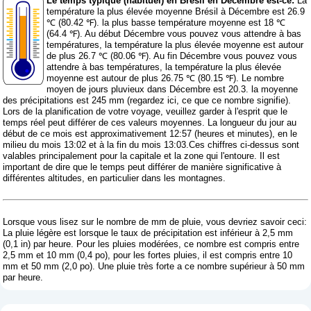
Le temps typique (habituel) en Brésil en Décembre est-ce:
La
température la plus élevée moyenne Brésil à Décembre est 26.9
℃ (80.42 ℉). la plus basse température moyenne est 18 ℃
(64.4 ℉). Au début Décembre vous pouvez vous attendre à bas
températures, la température la plus élevée moyenne est autour
de plus 26.7 ℃ (80.06 ℉). Au fin Décembre vous pouvez vous
attendre à bas températures, la température la plus élevée
moyenne est autour de plus 26.75 ℃ (80.15 ℉). Le nombre
moyen de jours pluvieux dans Décembre est 20.3. la moyenne
des précipitations est 245 mm (
regardez ici, ce que ce nombre signifie
).
Lors de la planification de votre voyage, veuillez garder à l'esprit que le
temps réel peut différer de ces valeurs moyennes. La longueur du jour au
début de ce mois est approximativement 12:57 (heures et minutes), en le
milieu du mois 13:02 et à la fin du mois 13:03.Ces chiffres ci-dessus sont
valables principalement pour la capitale et la zone qui l'entoure. Il est
important de dire que le temps peut différer de manière significative à
différentes altitudes, en particulier dans les montagnes.
Lorsque vous lisez sur le nombre de mm de pluie, vous devriez savoir ceci:
La pluie légère est lorsque le taux de précipitation est inférieur à 2,5 mm
(0,1 in) par heure. Pour les pluies modérées, ce nombre est compris entre
2,5 mm et 10 mm (0,4 po), pour les fortes pluies, il est compris entre 10
mm et 50 mm (2,0 po). Une pluie très forte a ce nombre supérieur à 50 mm
par heure.