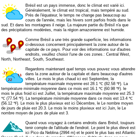
Brésil est un pays immense, donc le climat est varié ici.
Généralement, le climat est tropical, mais tempéré au sud.
Près de l'équateur, le temps ne change pas beaucoup au
cours de l'année, mais les hivers sont parfois froids dans le
sud. Et dans les montagnes il neige. La majeure partie du Brésil n'a que
des précipitations modérées, mais la région amazonienne est humide.
Comme Brésil a une très grande superficie, les informations
ci-dessous concernent principalement la zone autour de la
capitale de ce pays. Pour voir des informations sur d'autres
endroits, veuillez choisir l'une de ces zones.:
Central West
,
North
,
Northeast
,
South
,
Southeast
.
Regardons maintenant quel temps vous pouvez vous attendre
dans la zone autour de la capitale et dans beaucoup d'autres
villes. Le mois le plus chaud ici est Septembre, la
température maximale moyenne est 28.1 ℃ (82.58 ℉). La
température minimale moyenne dans ce mois est 16.1 ℃ (60.98 ℉). le
mois le plus froid ici est Juillet, la température maximale moyenne est 25.3
℃ (77.54 ℉). La température minimale moyenne dans ce mois est 13.4 ℃
(56.12 ℉). Le mois le plus pluvieux est ici Décembre, le Le nombre moyen
de jours de pluie est 20.3. Le mois le moins pluvieux est ici Juin, le Le
nombre moyen de jours de pluie est 3.
Quand vous voyagez à certains endroits dans Brésil, toujours
tenir compte de l'altitude de l'endroit. Le point le plus élevé est
ici Pico da Neblina (2994 m) et le point le plus bas est Atlantic