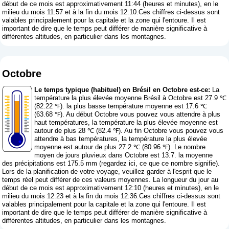
début de ce mois est approximativement 11:44 (heures et minutes), en le
milieu du mois 11:57 et à la fin du mois 12:10.Ces chiffres ci-dessus sont
valables principalement pour la capitale et la zone qui l'entoure. Il est
important de dire que le temps peut différer de manière significative à
différentes altitudes, en particulier dans les montagnes.
Octobre
Le temps typique (habituel) en Brésil en Octobre est-ce:
La
température la plus élevée moyenne Brésil à Octobre est 27.9 ℃
(82.22 ℉). la plus basse température moyenne est 17.6 ℃
(63.68 ℉). Au début Octobre vous pouvez vous attendre à plus
haut températures, la température la plus élevée moyenne est
autour de plus 28 ℃ (82.4 ℉). Au fin Octobre vous pouvez vous
attendre à bas températures, la température la plus élevée
moyenne est autour de plus 27.2 ℃ (80.96 ℉). Le nombre
moyen de jours pluvieux dans Octobre est 13.7. la moyenne
des précipitations est 175.5 mm (
regardez ici, ce que ce nombre signifie
).
Lors de la planification de votre voyage, veuillez garder à l'esprit que le
temps réel peut différer de ces valeurs moyennes. La longueur du jour au
début de ce mois est approximativement 12:10 (heures et minutes), en le
milieu du mois 12:23 et à la fin du mois 12:36.Ces chiffres ci-dessus sont
valables principalement pour la capitale et la zone qui l'entoure. Il est
important de dire que le temps peut différer de manière significative à
différentes altitudes, en particulier dans les montagnes.