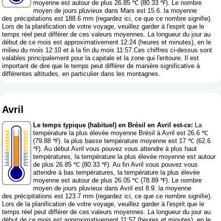
moyenne est autour de plus 26.85 ℃ (80.33 ℉). Le nombre
moyen de jours pluvieux dans Mars est 15.6. la moyenne
des précipitations est 188.6 mm (
regardez ici, ce que ce nombre signifie
).
Lors de la planification de votre voyage, veuillez garder à l'esprit que le
temps réel peut différer de ces valeurs moyennes. La longueur du jour au
début de ce mois est approximativement 12:24 (heures et minutes), en le
milieu du mois 12:10 et à la fin du mois 11:57.Ces chiffres ci-dessus sont
valables principalement pour la capitale et la zone qui l'entoure. Il est
important de dire que le temps peut différer de manière significative à
différentes altitudes, en particulier dans les montagnes.
Avril
Le temps typique (habituel) en Brésil en Avril est-ce:
La
température la plus élevée moyenne Brésil à Avril est 26.6 ℃
(79.88 ℉). la plus basse température moyenne est 17 ℃ (62.6
℉). Au début Avril vous pouvez vous attendre à plus haut
températures, la température la plus élevée moyenne est autour
de plus 26.85 ℃ (80.33 ℉). Au fin Avril vous pouvez vous
attendre à bas températures, la température la plus élevée
moyenne est autour de plus 26.05 ℃ (78.89 ℉). Le nombre
moyen de jours pluvieux dans Avril est 8.9. la moyenne
des précipitations est 123.7 mm (
regardez ici, ce que ce nombre signifie
).
Lors de la planification de votre voyage, veuillez garder à l'esprit que le
temps réel peut différer de ces valeurs moyennes. La longueur du jour au
début de ce mois est approximativement 11:57 (heures et minutes), en le