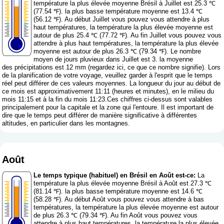
température la plus élevée moyenne Brésil à Juillet est 25.3 ℃
(77.54 ℉). la plus basse température moyenne est 13.4 ℃
(56.12 ℉). Au début Juillet vous pouvez vous attendre à plus
haut températures, la température la plus élevée moyenne est
autour de plus 25.4 ℃ (77.72 ℉). Au fin Juillet vous pouvez vous
attendre à plus haut températures, la température la plus élevée
moyenne est autour de plus 26.3 ℃ (79.34 ℉). Le nombre
moyen de jours pluvieux dans Juillet est 3. la moyenne
des précipitations est 12 mm (
regardez ici, ce que ce nombre signifie
). Lors
de la planification de votre voyage, veuillez garder à l'esprit que le temps
réel peut différer de ces valeurs moyennes. La longueur du jour au début de
ce mois est approximativement 11:11 (heures et minutes), en le milieu du
mois 11:15 et à la fin du mois 11:23.Ces chiffres ci-dessus sont valables
principalement pour la capitale et la zone qui l'entoure. Il est important de
dire que le temps peut différer de manière significative à différentes
altitudes, en particulier dans les montagnes.
Août
Le temps typique (habituel) en Brésil en Août est-ce:
La
température la plus élevée moyenne Brésil à Août est 27.3 ℃
(81.14 ℉). la plus basse température moyenne est 14.6 ℃
(58.28 ℉). Au début Août vous pouvez vous attendre à bas
températures, la température la plus élevée moyenne est autour
de plus 26.3 ℃ (79.34 ℉). Au fin Août vous pouvez vous
attendre à plus haut températures, la température la plus élevée