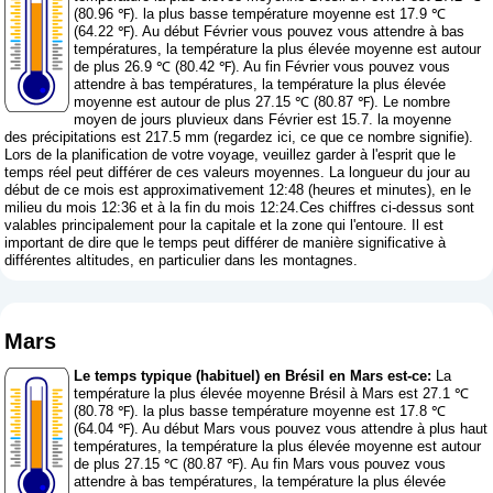
(80.96 ℉). la plus basse température moyenne est 17.9 ℃
(64.22 ℉). Au début Février vous pouvez vous attendre à bas
températures, la température la plus élevée moyenne est autour
de plus 26.9 ℃ (80.42 ℉). Au fin Février vous pouvez vous
attendre à bas températures, la température la plus élevée
moyenne est autour de plus 27.15 ℃ (80.87 ℉). Le nombre
moyen de jours pluvieux dans Février est 15.7. la moyenne
des précipitations est 217.5 mm (
regardez ici, ce que ce nombre signifie
).
Lors de la planification de votre voyage, veuillez garder à l'esprit que le
temps réel peut différer de ces valeurs moyennes. La longueur du jour au
début de ce mois est approximativement 12:48 (heures et minutes), en le
milieu du mois 12:36 et à la fin du mois 12:24.Ces chiffres ci-dessus sont
valables principalement pour la capitale et la zone qui l'entoure. Il est
important de dire que le temps peut différer de manière significative à
différentes altitudes, en particulier dans les montagnes.
Mars
Le temps typique (habituel) en Brésil en Mars est-ce:
La
température la plus élevée moyenne Brésil à Mars est 27.1 ℃
(80.78 ℉). la plus basse température moyenne est 17.8 ℃
(64.04 ℉). Au début Mars vous pouvez vous attendre à plus haut
températures, la température la plus élevée moyenne est autour
de plus 27.15 ℃ (80.87 ℉). Au fin Mars vous pouvez vous
attendre à bas températures, la température la plus élevée