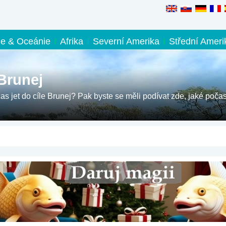
ie & Oceánie
Afrika
Severní Amerika
Střední Ameri
Brunej
čas jet do cíle Brunej? Pak byste se měli podívat zde, jaké počas