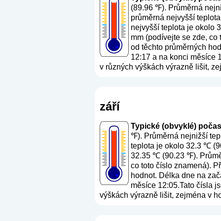
(89.96 ℉). Průměrná nejni
průměrná nejvyšší teplota
nejvyšší teplota je okolo
mm (
podívejte se zde, co
od těchto průměrných hodn
12:17 a na konci měsíce 12
v různých výškách výrazně lišit, z
září
Typické (obvyklé) počasí -
℉). Průměrná nejnižší tep
teplota je okolo 32.3 ℃ (9
32.35 ℃ (90.23 ℉). Průměr
co toto číslo znamená
). P
hodnot. Délka dne na začá
měsíce 12:05.Tato čísla js
výškách výrazně lišit, zejména v h