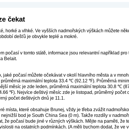
ze čekat
cké, horké a vlhké. Ve vyšších nadmořských výškách můžete něk
období dešťů je obvykle teplé a mokré.
m počasí v tomto státě, informace jsou relevantní například pro 
 Belait.
o, jaké počasí můžete očekávat v okolí hlavního města a v mnoh
 průměrná maximální teplota 33.4 ℃ (92.12 ℉). Průměrná minimál
ější měsíc je zde leden, průměrná maximální teplota 30.8 ℃ (8
74.66 ℉). Nejvíce deštivý měsíc zde je listopad, průměrný počet
rný počet deštivých dnů je 11.1.
ré místa, které obsahuje Brunej, vždy je třeba zvážit nadmořsko
 nejnižší bod je South China Sea (0 m). Takže rozdíly v nadmoř
, že počasí bude jiné v různých výškách. Mějte na paměti, že te
 závislosti na ostatních podmínkách. (A měli bychom dodat, že ve