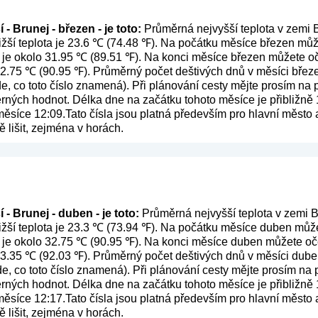
- Brunej - březen - je toto:
Průměrná nejvyšší teplota v zemi B
žší teplota je 23.6 ℃ (74.48 ℉). Na počátku měsíce březen může
 je okolo 31.95 ℃ (89.51 ℉). Na konci měsíce březen můžete oč
 32.75 ℃ (90.95 ℉). Průměrný počet deštivých dnů v měsíci břez
de, co toto číslo znamená
). Při plánování cesty mějte prosím na
ěrných hodnot. Délka dne na začátku tohoto měsíce je přibližně 
síce 12:09.Tato čísla jsou platná především pro hlavní město a o
lišit, zejména v horách.
- Brunej - duben - je toto:
Průměrná nejvyšší teplota v zemi B
žší teplota je 23.3 ℃ (73.94 ℉). Na počátku měsíce duben můžet
 je okolo 32.75 ℃ (90.95 ℉). Na konci měsíce duben můžete oče
 33.35 ℃ (92.03 ℉). Průměrný počet deštivých dnů v měsíci dube
de, co toto číslo znamená
). Při plánování cesty mějte prosím na
ěrných hodnot. Délka dne na začátku tohoto měsíce je přibližně 
síce 12:17.Tato čísla jsou platná především pro hlavní město a o
lišit, zejména v horách.