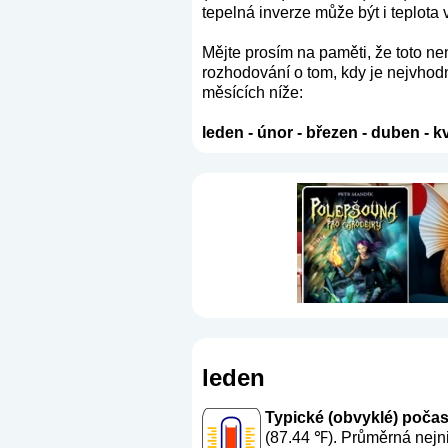
tepelná inverze může být i teplota 
Mějte prosím na paměti, že toto n
rozhodování o tom, kdy je nejvhodn
měsících níže:
leden
-
únor
-
březen
-
duben
-
k
leden
Typické (obvyklé) počasí 
(87.44 ℉). Průměrná nejni