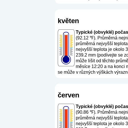
květen
Typické (obvyklé) počasí 
(92.12 ℉). Průměrná nejni
průměrná nejvyšší teplota
nejvyšší teplota je okolo
239.2 mm (
podívejte se z
může lišit od těchto prům
měsíce 12:20 a na konci mě
se může v různých výškách výrazně 
červen
Typické (obvyklé) počasí 
(90.86 ℉). Průměrná nejni
průměrná nejvyšší teplota
nejvyšší teplota je okolo