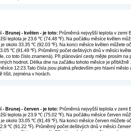
- Brunej - květen - je toto:
Průměrná nejvyšší teplota v zemi B
žší teplota je 23.6 ℃ (74.48 ℉). Na počátku měsíce květen může
 je okolo 33.35 ℃ (92.03 ℉). Na konci měsíce květen můžete oč
 33.05 ℃ (91.49 ℉). Průměrný počet deštivých dnů v měsíci květ
de, co toto číslo znamená
). Při plánování cesty mějte prosím na
ěrných hodnot. Délka dne na začátku tohoto měsíce je přibližně 
síce 12:23.Tato čísla jsou platná především pro hlavní město a o
lišit, zejména v horách.
- Brunej - červen - je toto:
Průměrná nejvyšší teplota v zemi B
žší teplota je 23.9 ℃ (75.02 ℉). Na počátku měsíce červen může
 je okolo 33.05 ℃ (91.49 ℉). Na konci měsíce červen můžete oč
 32.9 ℃ (91.22 ℉). Průměrný počet deštivých dnů v měsíci červe