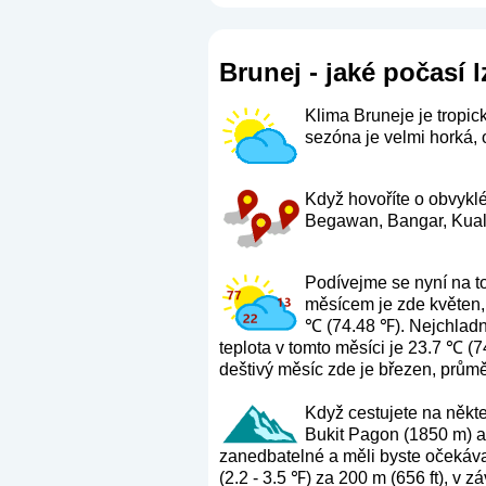
Brunej - jaké počasí l
Klima Bruneje je tropi
sezóna je velmi horká, 
Když hovoříte o obvyklé
Begawan, Bangar, Kuala
Podívejme se nyní na t
měsícem je zde květen,
℃ (74.48 ℉). Nejchladn
teplota v tomto měsíci je 23.7 ℃ (
deštivý měsíc zde je březen, průmě
Když cestujete na někte
Bukit Pagon (1850 m) a
zanedbatelné a měli byste očekávat
(2.2 - 3.5 ℉) za 200 m (656 ft), v