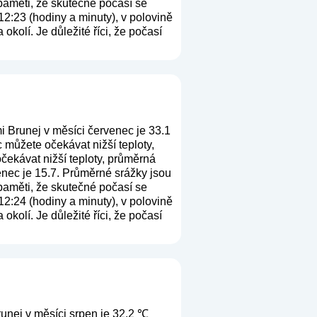
 paměti, že skutečné počasí se
12:23 (hodiny a minuty), v polovině
kolí. Je důležité říci, že počasí
i Brunej v měsíci červenec je 33.1
můžete očekávat nižší teploty,
čekávat nižší teploty, průměrná
enec je 15.7. Průměrné srážky jsou
 paměti, že skutečné počasí se
12:24 (hodiny a minuty), v polovině
kolí. Je důležité říci, že počasí
unej v měsíci srpen je 32.2 ℃