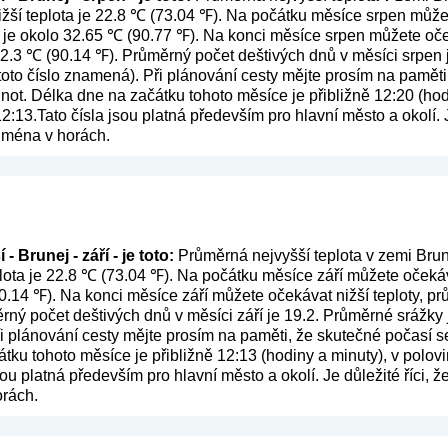
žší teplota je 22.8 ℃ (73.04 ℉). Na počátku měsíce srpen můžet
 je okolo 32.65 ℃ (90.77 ℉). Na konci měsíce srpen můžete oče
 32.3 ℃ (90.14 ℉). Průměrný počet deštivých dnů v měsíci srpen
 toto číslo znamená
). Při plánování cesty mějte prosím na paměti
ot. Délka dne na začátku tohoto měsíce je přibližně 12:20 (hod
:13.Tato čísla jsou platná především pro hlavní město a okolí. J
ejména v horách.
 Brunej - září - je toto:
Průměrná nejvyšší teplota v zemi Brune
lota je 22.8 ℃ (73.04 ℉). Na počátku měsíce září můžete očekáva
0.14 ℉). Na konci měsíce září můžete očekávat nižší teploty, pr
ný počet deštivých dnů v měsíci září je 19.2. Průměrné srážky
ři plánování cesty mějte prosím na paměti, že skutečné počasí s
tku tohoto měsíce je přibližně 12:13 (hodiny a minuty), v polov
ou platná především pro hlavní město a okolí. Je důležité říci, 
orách.