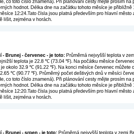
de, co toto číslo znamená
). Při plánování cesty mějte prosím na
ěrných hodnot. Délka dne na začátku tohoto měsíce je přibližně 
síce 12:24.Tato čísla jsou platná především pro hlavní město a o
lišit, zejména v horách.
- Brunej - červenec - je toto:
Průměrná nejvyšší teplota v zem
nižší teplota je 22.8 ℃ (73.04 ℉). Na počátku měsíce červenec 
 je okolo 32.9 ℃ (91.22 ℉). Na konci měsíce červenec můžete o
 32.65 ℃ (90.77 ℉). Průměrný počet deštivých dnů v měsíci červ
de, co toto číslo znamená
). Při plánování cesty mějte prosím na
ěrných hodnot. Délka dne na začátku tohoto měsíce je přibližně 
síce 12:20.Tato čísla jsou platná především pro hlavní město a o
lišit, zejména v horách.
- Brunej - srpen - je toto:
Průměrná nejvyšší teplota v zemi Br