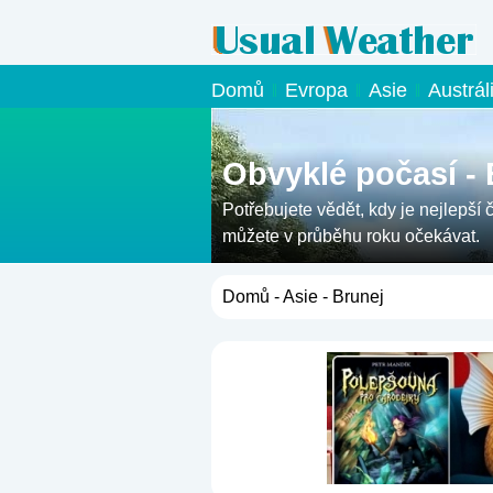
Domů
Evropa
Asie
Austrál
Obvyklé počasí - 
Potřebujete vědět, kdy je nejlepší 
můžete v průběhu roku očekávat.
Domů
-
Asie
- Brunej