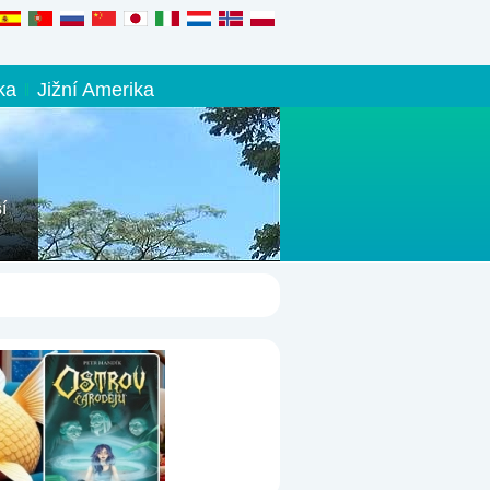
ka
Jižní Amerika
í