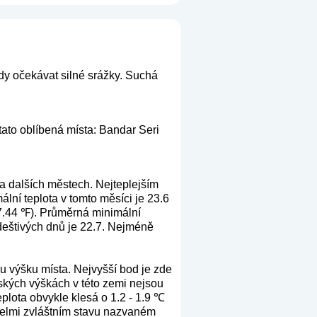
dy očekávat silné srážky. Suchá
tato oblíbená místa: Bandar Seri
a dalších městech. Nejteplejším
ní teplota v tomto měsíci je 23.6
7.44 ℉). Průměrná minimální
 deštivých dnů je 22.7. Nejméně
u výšku místa. Nejvyšší bod je zde
ských výškách v této zemi nejsou
plota obvykle klesá o 1.2 - 1.9 ℃
 velmi zvláštním stavu nazvaném