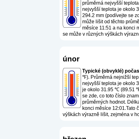
průměrná nejvyšší teplota
nejvyšší teplota je okolo
294.2 mm (
podívejte se z
může lišit od těchto prům
měsíce 11:51 a na konci mě
se může v různých výškách výrazně 
únor
Typické (obvyklé) počasí 
℉). Průměrná nejnižší tep
nejvyšší teplota je okolo
je okolo 31.95 ℃ (89.51 ℉
se zde, co toto číslo zna
průměrných hodnot. Délka 
konci měsíce 12:01.Tato čí
výškách výrazně lišit, zejména v h