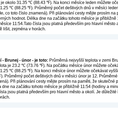
 je okolo 31.35 ℃ (88.43 ℉). Na konci měsíce leden můžete oče
 31.25 ℃ (88.25 ℉). Průměrný počet deštivých dnů v měsíci lede
de, co toto číslo znamená
). Při plánování cesty mějte prosím na
ěrných hodnot. Délka dne na začátku tohoto měsíce je přibližně 
síce 11:54.Tato čísla jsou platná především pro hlavní město a o
lišit, zejména v horách.
- Brunej - únor - je toto:
Průměrná nejvyšší teplota v zemi Bru
lota je 23.2 ℃ (73.76 ℉). Na počátku měsíce únor můžete očekáv
 31.25 ℃ (88.25 ℉). Na konci měsíce únor můžete očekávat vyšší 
). Průměrný počet deštivých dnů v měsíci únor je 12. Průměrné
mená
). Při plánování cesty mějte prosím na paměti, že skutečné p
dne na začátku tohoto měsíce je přibližně 11:54 (hodiny a minu
sla jsou platná především pro hlavní město a okolí. Je důležité 
orách.