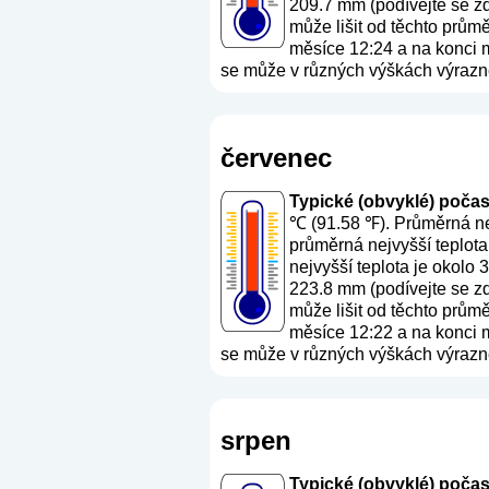
209.7 mm (
podívejte se z
může lišit od těchto prům
měsíce 12:24 a na konci mě
se může v různých výškách výrazně 
červenec
Typické (obvyklé) počasí 
℃ (91.58 ℉). Průměrná nej
průměrná nejvyšší teplota
nejvyšší teplota je okolo
223.8 mm (
podívejte se z
může lišit od těchto prům
měsíce 12:22 a na konci mě
se může v různých výškách výrazně 
srpen
Typické (obvyklé) počasí 