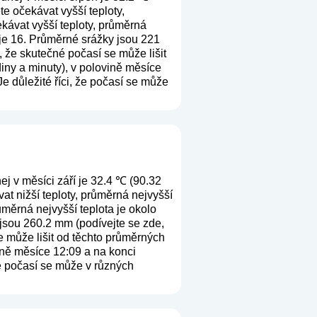
e očekávat vyšší teploty,
kávat vyšší teploty, průměrná
 je 16. Průměrné srážky jsou 221
, že skutečné počasí se může lišit
iny a minuty), v polovině měsíce
e důležité říci, že počasí se může
j v měsíci září je 32.4 ℃ (90.32
t nižší teploty, průměrná nejvyšší
ůměrná nejvyšší teplota je okolo
 jsou 260.2 mm (
podívejte se zde,
e může lišit od těchto průměrných
ině měsíce 12:09 a na konci
že počasí se může v různých