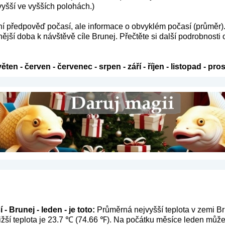
vyšší ve vyšších polohách.)
ení předpověď počasí, ale informace o obvyklém počasí (průměr)
ější doba k návštěvě cíle Brunej. Přečtěte si další podrobnosti 
věten
-
červen
-
červenec
-
srpen
-
září
-
říjen
-
listopad
-
pros
- Brunej - leden - je toto:
Průměrná nejvyšší teplota v zemi Br
žší teplota je 23.7 ℃ (74.66 ℉). Na počátku měsíce leden můžet