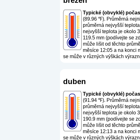
březen
Typické (obvyklé) počasí 
(89.96 ℉). Průměrná nejni
průměrná nejvyšší teplota
nejvyšší teplota je okolo
119.5 mm (
podívejte se z
může lišit od těchto prům
měsíce 12:05 a na konci mě
se může v různých výškách výrazně 
duben
Typické (obvyklé) počasí 
(91.94 ℉). Průměrná nejni
průměrná nejvyšší teplota
nejvyšší teplota je okolo
190.9 mm (
podívejte se z
může lišit od těchto prům
měsíce 12:13 a na konci mě
se může v různých výškách výrazně 