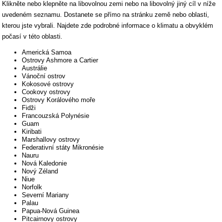
Klikněte nebo klepněte na libovolnou zemi nebo na libovolný jiný cíl v níže
uvedeném seznamu. Dostanete se přímo na stránku země nebo oblasti,
kterou jste vybrali. Najdete zde podrobné informace o klimatu a obvyklém
počasí v této oblasti.
Americká Samoa
Ostrovy Ashmore a Cartier
Austrálie
Vánoční ostrov
Kokosové ostrovy
Cookovy ostrovy
Ostrovy Korálového moře
Fidži
Francouzská Polynésie
Guam
Kiribati
Marshallovy ostrovy
Federativní státy Mikronésie
Nauru
Nová Kaledonie
Nový Zéland
Niue
Norfolk
Severní Mariany
Palau
Papua-Nová Guinea
Pitcairnovy ostrovy