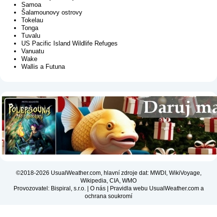
Samoa
Šalamounovy ostrovy
Tokelau
Tonga
Tuvalu
US Pacific Island Wildlife Refuges
Vanuatu
Wake
Wallis a Futuna
©2018-2026 UsualWeather.com, hlavní zdroje dat: MWDI, WikiVoyage,
Wikipedia, CIA, WMO
Provozovatel: Bispiral, s.r.o. |
O nás
|
Pravidla webu UsualWeather.com a
ochrana soukromí