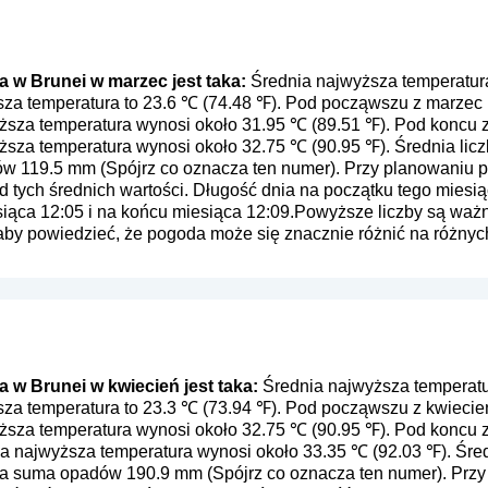
 w Brunei w marzec jest taka:
Średnia najwyższa temperatur
ższa temperatura to 23.6 ℃ (74.48 ℉). Pod począwszu z marze
yższa temperatura wynosi około 31.95 ℃ (89.51 ℉). Pod konc
yższa temperatura wynosi około 32.75 ℃ (90.95 ℉). Średnia lic
ów 119.5 mm (
Spójrz co oznacza ten numer
). Przy planowaniu p
 tych średnich wartości. Długość dnia na początku tego miesią
siąca 12:05 i na końcu miesiąca 12:09.Powyższe liczby są ważn
 aby powiedzieć, że pogoda może się znacznie różnić na różny
w Brunei w kwiecień jest taka:
Średnia najwyższa temperatu
ższa temperatura to 23.3 ℃ (73.94 ℉). Pod począwszu z kwieci
yższa temperatura wynosi około 32.75 ℃ (90.95 ℉). Pod koncu
ia najwyższa temperatura wynosi około 33.35 ℃ (92.03 ℉). Śre
nia suma opadów 190.9 mm (
Spójrz co oznacza ten numer
). Prz