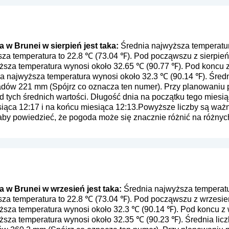
w Brunei w sierpień jest taka:
Średnia najwyższa temperatur
ższa temperatura to 22.8 ℃ (73.04 ℉). Pod począwszu z sierpi
yższa temperatura wynosi około 32.65 ℃ (90.77 ℉). Pod koncu 
ia najwyższa temperatura wynosi około 32.3 ℃ (90.14 ℉). Średn
padów 221 mm (
Spójrz co oznacza ten numer
). Przy planowaniu 
 tych średnich wartości. Długość dnia na początku tego miesią
siąca 12:17 i na końcu miesiąca 12:13.Powyższe liczby są ważn
 aby powiedzieć, że pogoda może się znacznie różnić na różny
w Brunei w wrzesień jest taka:
Średnia najwyższa temperatu
ższa temperatura to 22.8 ℃ (73.04 ℉). Pod począwszu z wrzesi
yższa temperatura wynosi około 32.3 ℃ (90.14 ℉). Pod koncu 
yższa temperatura wynosi około 32.35 ℃ (90.23 ℉). Średnia lic