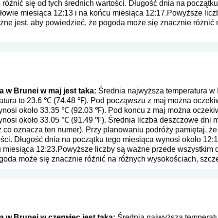
różnić się od tych średnich wartości. Długość dnia na początk
połowie miesiąca 12:13 i na końcu miesiąca 12:17.Powyższe lic
ażne jest, aby powiedzieć, że pogoda może się znacznie różnić
w Brunei w maj jest taka:
Średnia najwyższa temperatura w B
atura to 23.6 ℃ (74.48 ℉). Pod począwszu z maj można oczekiw
nosi około 33.35 ℃ (92.03 ℉). Pod koncu z maj można oczekiw
nosi około 33.05 ℃ (91.49 ℉). Średnia liczba deszczowe dni m
z co oznacza ten numer
). Przy planowaniu podróży pamiętaj, ż
ości. Długość dnia na początku tego miesiąca wynosi około 12:1
u miesiąca 12:23.Powyższe liczby są ważne przede wszystkim dl
ogoda może się znacznie różnić na różnych wysokościach, szcz
w Brunei w czerwiec jest taka:
Średnia najwyższa temperatu