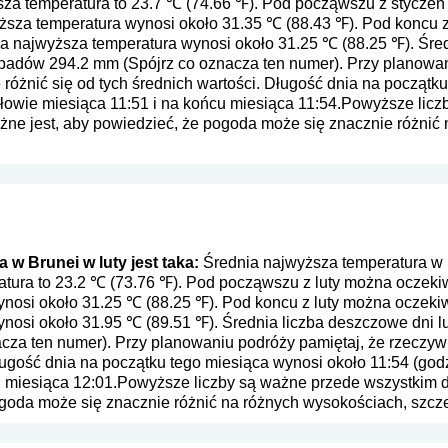
ższa temperatura to 23.7 ℃ (74.66 ℉). Pod począwszu z stycz
yższa temperatura wynosi około 31.35 ℃ (88.43 ℉). Pod koncu
ia najwyższa temperatura wynosi około 31.25 ℃ (88.25 ℉). Śre
opadów 294.2 mm (
Spójrz co oznacza ten numer
). Przy planowa
różnić się od tych średnich wartości. Długość dnia na początk
połowie miesiąca 11:51 i na końcu miesiąca 11:54.Powyższe lic
ażne jest, aby powiedzieć, że pogoda może się znacznie różnić
w Brunei w luty jest taka:
Średnia najwyższa temperatura w B
atura to 23.2 ℃ (73.76 ℉). Pod począwszu z luty można oczekiw
nosi około 31.25 ℃ (88.25 ℉). Pod koncu z luty można oczekiw
nosi około 31.95 ℃ (89.51 ℉). Średnia liczba deszczowe dni l
acza ten numer
). Przy planowaniu podróży pamiętaj, że rzeczyw
ługość dnia na początku tego miesiąca wynosi około 11:54 (godz
u miesiąca 12:01.Powyższe liczby są ważne przede wszystkim dl
ogoda może się znacznie różnić na różnych wysokościach, szcz