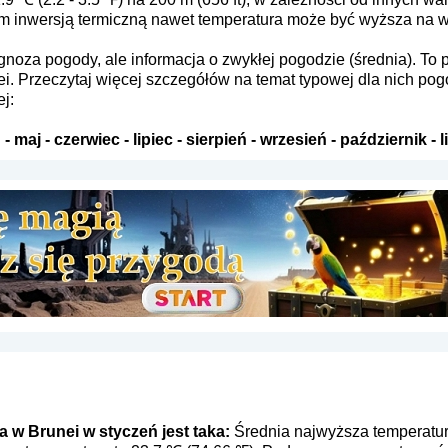
m inwersją termiczną nawet temperatura może być wyższa na 
rognoza pogody, ale informacja o zwykłej pogodzie (średnia). 
nei. Przeczytaj więcej szczegółów na temat typowej dla nich po
j:
ń
-
maj
-
czerwiec
-
lipiec
-
sierpień
-
wrzesień
-
październik
-
l
w Brunei w styczeń jest taka:
Średnia najwyższa temperatur