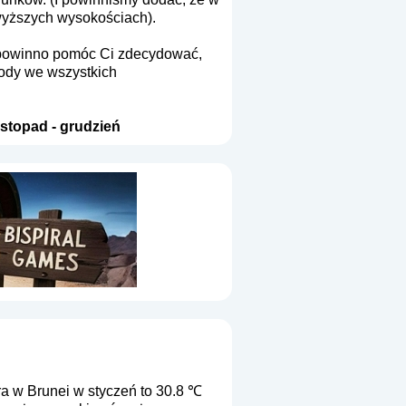
wyższych wysokościach).
To powinno pomóc Ci zdecydować,
gody we wszystkich
istopad
-
grudzień
a w Brunei w styczeń to 30.8 ℃