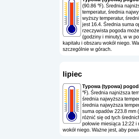
(90.86 ℉). Średnia najni
temperatur, średnia najw
wyższy temperatur, średn
jest 16.4. Średnia suma 
rzeczywista pogoda może 
(godziny i minuty), w w 
kapitału i obszaru wokół niego. W
szczególnie w górach.
lipiec
Typowa (typowa) pogoda 
℉). Średnia najniższa te
średnia najwyższa temper
średnia najwyższa tempera
suma opadów 223.8 mm (
różnić się od tych średni
połowie miesiąca 12:22 i
wokół niego. Ważne jest, aby powi