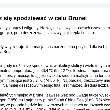
 się spodziewać w celu Brunei
pikalny, gorący i wilgotny. Na większych wysokościach czasami
 gorąca, pora deszczowa jest zazwyczaj ciepła i mokra.
y w tym kraju, informacja ma znaczenie na przykład dla tych p
 Belait.
pogody można się spodziewać w okolicy stolicy i wielu innych mi
ymalna temperatura jest 33.4 ℃ (92.12 ℉). Średnia temperatura
mniejszy miesiąc tutaj jest styczeń, średnia maksymalna temper
m miesiącu jest 23.7 ℃ (74.66 ℉). Najbardziej deszczowy miesią
. Najmniej deszczowy miesiąc tutaj jest marzec, średnia liczba
iektórych miejsc w Brunei, zawsze weź pod uwagę także wyso
Pagon (1850 m) i najniższy punkt South China Sea (0 m). Różnic
wać, że pogoda będzie inna w różnych miejscach na różnych wy
.9 ℃ (2.2 - 3.5 ℉) na 200 m (656 ft), w zależności od innych w