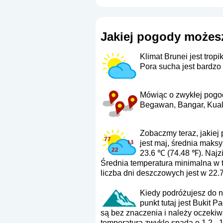
Jakiej pogody możesz
Klimat Brunei jest tro
Pora sucha jest bardzo
Mówiąc o zwykłej pogod
Begawan, Bangar, Kuala
Zobaczmy teraz, jakiej 
jest maj, średnia maks
23.6 ℃ (74.48 ℉). Najzi
Średnia temperatura minimalna w ty
liczba dni deszczowych jest w 22.7
Kiedy podróżujesz do n
punkt tutaj jest Bukit 
są bez znaczenia i należy oczeki
temperatura zwykle spada o 1.2 - 1