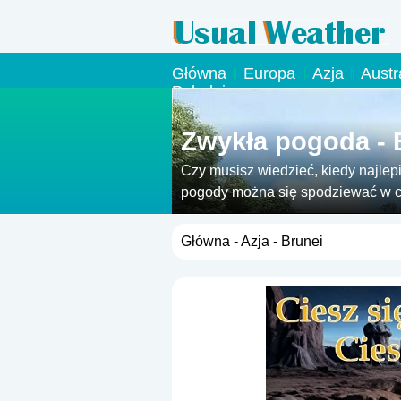
Główna
Europa
Azja
Austr
Południowa
Zwykła pogoda - 
Czy musisz wiedzieć, kiedy najlepi
pogody można się spodziewać w c
Główna
-
Azja
- Brunei