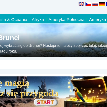
alia & Oceania
Afryka
Ameryka Północna
Ameryka 
Brunei
ej wybrać się do Brunei? Następnie należy spojrzeć tutaj, jakiej
iągu roku.