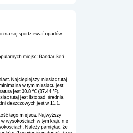
 można się spodziewać opadów.
opularnych miejsc: Bandar Seri
ast. Najcieplejszy miesiąc tutaj
 minimalna w tym miesiącu jest
atura jest 30.8 ℃ (87.44 ℉).
c tutaj jest listopad, średnia
 dni deszczowych jest w 11.1.
kość tego miejsca. Najwyższy
e w wysokościach w tym kraju nie
sokościach. Należy pamiętać, że
arunków. (I powinniśmy dodać, że w