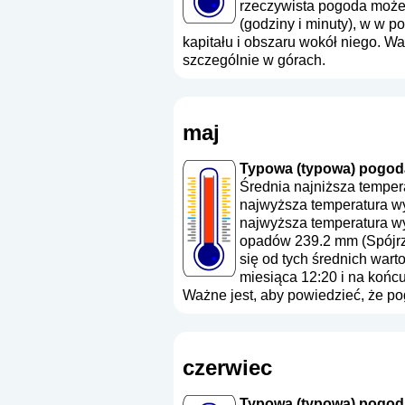
rzeczywista pogoda może 
(godziny i minuty), w w 
kapitału i obszaru wokół niego. W
szczególnie w górach.
maj
Typowa (typowa) pogoda 
Średnia najniższa temper
najwyższa temperatura wy
najwyższa temperatura wy
opadów 239.2 mm (
Spójr
się od tych średnich wart
miesiąca 12:20 i na końc
Ważne jest, aby powiedzieć, że p
czerwiec
Typowa (typowa) pogoda 