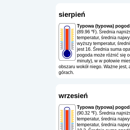
sierpień
Typowa (typowa) pogoda 
(89.96 ℉). Średnia najni
temperatur, średnia najw
wyższy temperatur, średn
jest 16. Średnia suma o
pogoda może różnić się od
minuty), w w połowie mie
obszaru wokół niego. Ważne jest,
górach.
wrzesień
Typowa (typowa) pogoda 
(90.32 ℉). Średnia najni
temperatur, średnia najw
temperatur, średnia najw