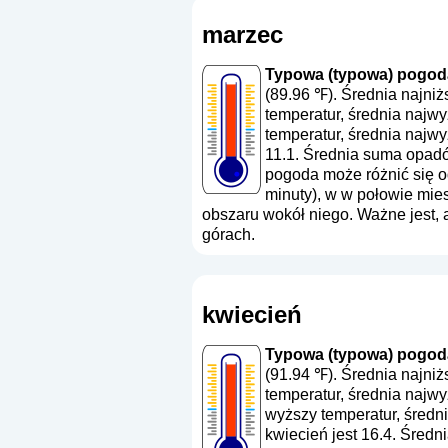
marzec
Typowa (typowa) pogoda
(89.96 ℉). Średnia najni
temperatur, średnia najw
temperatur, średnia najw
11.1. Średnia suma opad
pogoda może różnić się od
minuty), w w połowie mie
obszaru wokół niego. Ważne jest,
górach.
kwiecień
Typowa (typowa) pogoda 
(91.94 ℉). Średnia najni
temperatur, średnia najw
wyższy temperatur, średn
kwiecień jest 16.4. Śred