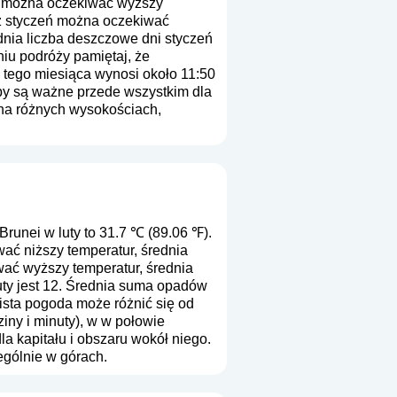
eń można oczekiwać wyższy
 z styczeń można oczekiwać
dnia liczba deszczowe dni styczeń
niu podróży pamiętaj, że
u tego miesiąca wynosi około 11:50
zby są ważne przede wszystkim dla
 na różnych wysokościach,
runei w luty to 31.7 ℃ (89.06 ℉).
ać niższy temperatur, średnia
ać wyższy temperatur, średnia
uty jest 12. Średnia suma opadów
ista pogoda może różnić się od
iny i minuty), w w połowie
a kapitału i obszaru wokół niego.
ególnie w górach.