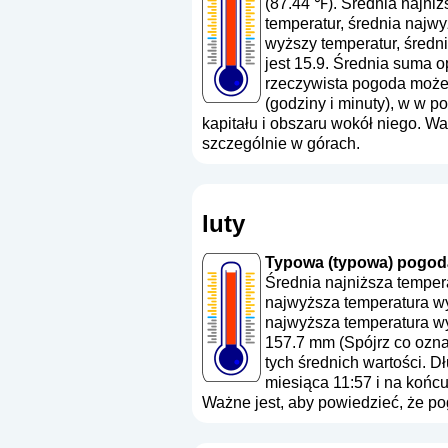
(87.44 ℉). Średnia najni
temperatur, średnia najw
wyższy temperatur, średn
jest 15.9. Średnia suma 
rzeczywista pogoda może 
(godziny i minuty), w w 
kapitału i obszaru wokół niego. W
szczególnie w górach.
luty
Typowa (typowa) pogoda 
Średnia najniższa temper
najwyższa temperatura wy
najwyższa temperatura wy
157.7 mm (
Spójrz co ozn
tych średnich wartości. D
miesiąca 11:57 i na końc
Ważne jest, aby powiedzieć, że p