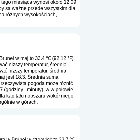
u tego miesiąca wynosi około 12:09
zby są ważne przede wszystkim dla
 na różnych wysokościach,
runei w maj to 33.4 ℃ (92.12 ℉).
ać niższy temperatur, średnia
ać niższy temperatur, średnia
aj jest 18.3. Średnia suma
e rzeczywista pogoda może różnić
7 (godziny i minuty), w w połowie
a kapitału i obszaru wokół niego.
ególnie w górach.
ra w Brunei w czerwiec to 32.7 ℃