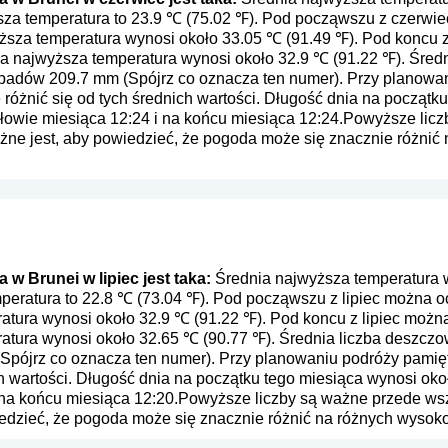
ższa temperatura to 23.9 ℃ (75.02 ℉). Pod począwszu z czerw
yższa temperatura wynosi około 33.05 ℃ (91.49 ℉). Pod koncu
ia najwyższa temperatura wynosi około 32.9 ℃ (91.22 ℉). Śred
opadów 209.7 mm (
Spójrz co oznacza ten numer
). Przy planowa
różnić się od tych średnich wartości. Długość dnia na początk
połowie miesiąca 12:24 i na końcu miesiąca 12:24.Powyższe lic
ażne jest, aby powiedzieć, że pogoda może się znacznie różnić
w Brunei w lipiec jest taka:
Średnia najwyższa temperatura w 
mperatura to 22.8 ℃ (73.04 ℉). Pod począwszu z lipiec można o
atura wynosi około 32.9 ℃ (91.22 ℉). Pod koncu z lipiec można
tura wynosi około 32.65 ℃ (90.77 ℉). Średnia liczba deszczowe
Spójrz co oznacza ten numer
). Przy planowaniu podróży pamię
ch wartości. Długość dnia na początku tego miesiąca wynosi okoł
 na końcu miesiąca 12:20.Powyższe liczby są ważne przede wszy
edzieć, że pogoda może się znacznie różnić na różnych wysoko