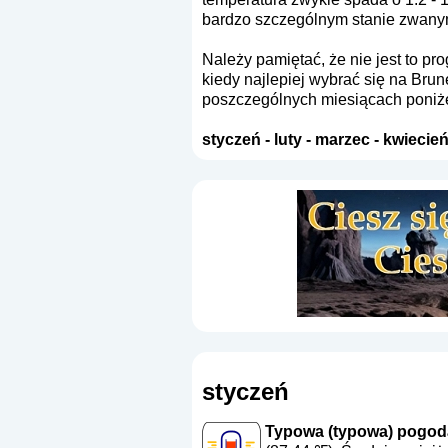
bardzo szczególnym stanie zwany
Należy pamiętać, że nie jest to p
kiedy najlepiej wybrać się na Bru
poszczególnych miesiącach poniże
styczeń
-
luty
-
marzec
-
kwiecie
styczeń
Typowa (typowa) pogoda 