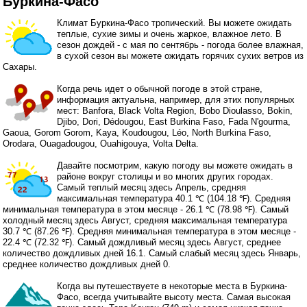
Буркина-Фасо
Климат Буркина-Фасо тропический. Вы можете ожидать
теплые, сухие зимы и очень жаркое, влажное лето. В
сезон дождей - с мая по сентябрь - погода более влажная,
в сухой сезон вы можете ожидать горячих сухих ветров из
Сахары.
Когда речь идет о обычной погоде в этой стране,
информация актуальна, например, для этих популярных
мест: Banfora, Black Volta Region, Bobo Dioulasso, Bokin,
Djibo, Dori, Dédougou, East Burkina Faso, Fada N'gourma,
Gaoua, Gorom Gorom, Kaya, Koudougou, Léo, North Burkina Faso,
Orodara, Ouagadougou, Ouahigouya, Volta Delta.
Давайте посмотрим, какую погоду вы можете ожидать в
районе вокруг столицы и во многих других городах.
Самый теплый месяц здесь Апрель, средняя
максимальная температура 40.1 ℃ (104.18 ℉). Средняя
минимальная температура в этом месяце - 26.1 ℃ (78.98 ℉). Самый
холодный месяц здесь Август, средняя максимальная температура
30.7 ℃ (87.26 ℉). Средняя минимальная температура в этом месяце -
22.4 ℃ (72.32 ℉). Самый дождливый месяц здесь Август, среднее
количество дождливых дней 16.1. Самый слабый месяц здесь Январь,
среднее количество дождливых дней 0.
Когда вы путешествуете в некоторые места в Буркина-
Фасо, всегда учитывайте высоту места. Самая высокая