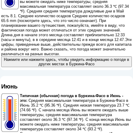
вы можете ожидать ниже температуры, средняя
максимальная температура составляет около 36.3 ℃ (97.34
℉). Средняя средняя температура дождливые дни в Май
есть 8.1. Среднее количество осадков Среднее количество осадков
65.6 mm (
посмотрите здесь, что это число означает
). При
планировании вашего путешествия, пожалуйста, имейте в виду, что
фактическая погода может отличаться от этих средних значений.
Длина дня в начале этого месяца составляет приблизительно 12:33
(часы и минуты), в в середине месяца 12:41 и в конце месяца 12:47.Эти
цифры, приведенные выше, действительны прежде всего для капитала
и района вокруг него. Важно сказать, что погода может значительно
различаться на разных высотах.
Нажмите или нажмите здесь, чтобы увидеть информацию о погоде в
других местах в Буркина-Фасо
Июнь
Типичная (обычная) погода в Буркина-Фасо в Июнь -
это:
Средняя максимальная температура в Буркина-Фасо в
Июнь 35.2 ℃ (95.36 ℉). Средняя низкая температура 23.7 ℃
(74.66 ℉). С начала месяца Июнь вы можете ожидать выше
температуры, средняя максимальная температура
составляет около 36.3 ℃ (97.34 ℉). С конца месяца Июнь вы
можете ожидать ниже температуры, средняя максимальная
температура составляет около 34 ℃ (93.2 ℉).