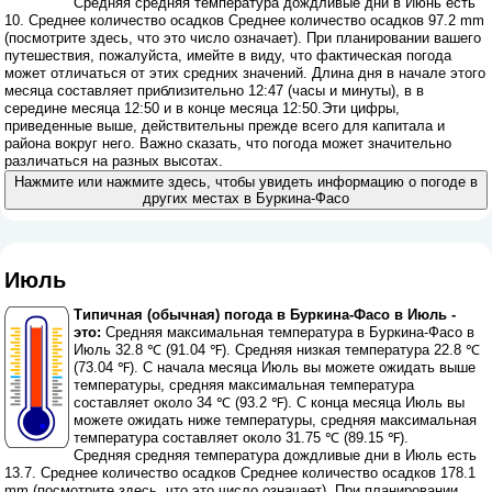
Средняя средняя температура дождливые дни в Июнь есть
10. Среднее количество осадков Среднее количество осадков 97.2 mm
(
посмотрите здесь, что это число означает
). При планировании вашего
путешествия, пожалуйста, имейте в виду, что фактическая погода
может отличаться от этих средних значений. Длина дня в начале этого
месяца составляет приблизительно 12:47 (часы и минуты), в в
середине месяца 12:50 и в конце месяца 12:50.Эти цифры,
приведенные выше, действительны прежде всего для капитала и
района вокруг него. Важно сказать, что погода может значительно
различаться на разных высотах.
Нажмите или нажмите здесь, чтобы увидеть информацию о погоде в
других местах в Буркина-Фасо
Июль
Типичная (обычная) погода в Буркина-Фасо в Июль -
это:
Средняя максимальная температура в Буркина-Фасо в
Июль 32.8 ℃ (91.04 ℉). Средняя низкая температура 22.8 ℃
(73.04 ℉). С начала месяца Июль вы можете ожидать выше
температуры, средняя максимальная температура
составляет около 34 ℃ (93.2 ℉). С конца месяца Июль вы
можете ожидать ниже температуры, средняя максимальная
температура составляет около 31.75 ℃ (89.15 ℉).
Средняя средняя температура дождливые дни в Июль есть
13.7. Среднее количество осадков Среднее количество осадков 178.1
mm (
посмотрите здесь, что это число означает
). При планировании