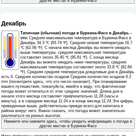
других местах в Буркина-Фасо
Декабрь
Типичная (обычная) погода в Буркина-Фасо в Декабрь -
это:
Средняя максимальная температура в Буркина-Фасо в
Декабрь 34.3 ℃ (93.74 ℉). Средняя низкая температура 16.7
℃ (62.06 ℉). С начала месяца Декабрь вы можете ожидать
выше температуры, средняя максимальная температура
составляет около 35.45 ℃ (95.81 ℉). С конца месяца
Декабрь вы можете ожидать ниже температуры, средняя
максимальная температура составляет около 33.8 ℃ (92.84
℉). Средняя средняя температура дождливые дни в Декабрь
есть 0. Среднее количество осадков Среднее количество осадков 0.2
mm (
посмотрите здесь, что это число означает
). При планировании
вашего путешествия, пожалуйста, имейте в виду, что фактическая
погода может отличаться от этих средних значений. Длина дня в
начале этого месяца составляет приблизительно 11:28 (часы и
минуты), в в середине месяца 11:24 и в конце месяца 11:24.Эти цифры,
приведенные выше, действительны прежде всего для капитала и
района вокруг него. Важно сказать, что погода может значительно
различаться на разных высотах.
Нажмите или нажмите здесь, чтобы увидеть информацию о погоде в
других местах в Буркина-Фасо
Ниже приведены средние значения, поэтому вы можете считать их