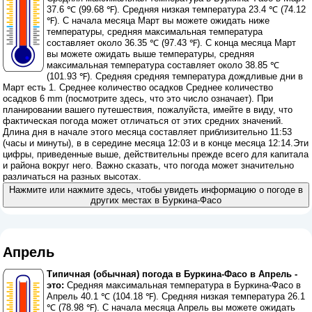
37.6 ℃ (99.68 ℉). Средняя низкая температура 23.4 ℃ (74.12
℉). С начала месяца Март вы можете ожидать ниже
температуры, средняя максимальная температура
составляет около 36.35 ℃ (97.43 ℉). С конца месяца Март
вы можете ожидать выше температуры, средняя
максимальная температура составляет около 38.85 ℃
(101.93 ℉). Средняя средняя температура дождливые дни в
Март есть 1. Среднее количество осадков Среднее количество
осадков 6 mm (
посмотрите здесь, что это число означает
). При
планировании вашего путешествия, пожалуйста, имейте в виду, что
фактическая погода может отличаться от этих средних значений.
Длина дня в начале этого месяца составляет приблизительно 11:53
(часы и минуты), в в середине месяца 12:03 и в конце месяца 12:14.Эти
цифры, приведенные выше, действительны прежде всего для капитала
и района вокруг него. Важно сказать, что погода может значительно
различаться на разных высотах.
Нажмите или нажмите здесь, чтобы увидеть информацию о погоде в
других местах в Буркина-Фасо
Апрель
Типичная (обычная) погода в Буркина-Фасо в Апрель -
это:
Средняя максимальная температура в Буркина-Фасо в
Апрель 40.1 ℃ (104.18 ℉). Средняя низкая температура 26.1
℃ (78.98 ℉). С начала месяца Апрель вы можете ожидать