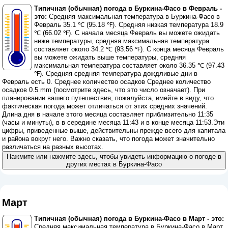
Типичная (обычная) погода в Буркина-Фасо в Февраль -
это:
Средняя максимальная температура в Буркина-Фасо в
Февраль 35.1 ℃ (95.18 ℉). Средняя низкая температура 18.9
℃ (66.02 ℉). С начала месяца Февраль вы можете ожидать
ниже температуры, средняя максимальная температура
составляет около 34.2 ℃ (93.56 ℉). С конца месяца Февраль
вы можете ожидать выше температуры, средняя
максимальная температура составляет около 36.35 ℃ (97.43
℉). Средняя средняя температура дождливые дни в
Февраль есть 0. Среднее количество осадков Среднее количество
осадков 0.5 mm (
посмотрите здесь, что это число означает
). При
планировании вашего путешествия, пожалуйста, имейте в виду, что
фактическая погода может отличаться от этих средних значений.
Длина дня в начале этого месяца составляет приблизительно 11:35
(часы и минуты), в в середине месяца 11:43 и в конце месяца 11:53.Эти
цифры, приведенные выше, действительны прежде всего для капитала
и района вокруг него. Важно сказать, что погода может значительно
различаться на разных высотах.
Нажмите или нажмите здесь, чтобы увидеть информацию о погоде в
других местах в Буркина-Фасо
Март
Типичная (обычная) погода в Буркина-Фасо в Март - это:
Средняя максимальная температура в Буркина-Фасо в Март