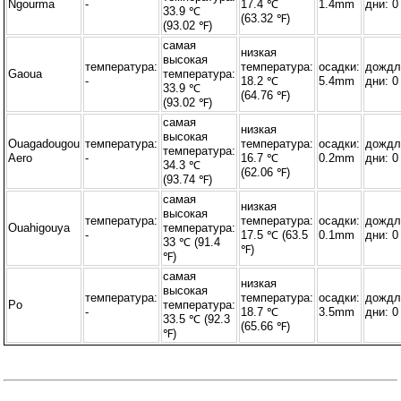
Ngourma
-
17.4 ℃
1.4mm
дни: 0
33.9 ℃
(63.32 ℉)
(93.02 ℉)
самая
низкая
высокая
температура:
температура:
осадки:
дождл
Gaoua
температура:
-
18.2 ℃
5.4mm
дни: 0
33.9 ℃
(64.76 ℉)
(93.02 ℉)
самая
низкая
высокая
Ouagadougou
температура:
температура:
осадки:
дождл
температура:
Aero
-
16.7 ℃
0.2mm
дни: 0
34.3 ℃
(62.06 ℉)
(93.74 ℉)
самая
низкая
высокая
температура:
температура:
осадки:
дождл
Ouahigouya
температура:
-
17.5 ℃ (63.5
0.1mm
дни: 0
33 ℃ (91.4
℉)
℉)
самая
низкая
высокая
температура:
температура:
осадки:
дождл
Po
температура:
-
18.7 ℃
3.5mm
дни: 0
33.5 ℃ (92.3
(65.66 ℉)
℉)