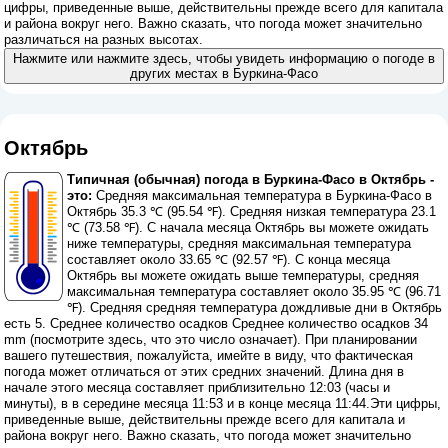
цифры, приведенные выше, действительны прежде всего для капитала
и района вокруг него. Важно сказать, что погода может значительно
различаться на разных высотах.
Нажмите или нажмите здесь, чтобы увидеть информацию о погоде в
других местах в Буркина-Фасо
Октябрь
Типичная (обычная) погода в Буркина-Фасо в Октябрь -
это:
Средняя максимальная температура в Буркина-Фасо в
Октябрь 35.3 ℃ (95.54 ℉). Средняя низкая температура 23.1
℃ (73.58 ℉). С начала месяца Октябрь вы можете ожидать
ниже температуры, средняя максимальная температура
составляет около 33.65 ℃ (92.57 ℉). С конца месяца
Октябрь вы можете ожидать выше температуры, средняя
максимальная температура составляет около 35.95 ℃ (96.71
℉). Средняя средняя температура дождливые дни в Октябрь
есть 5. Среднее количество осадков Среднее количество осадков 34
mm (
посмотрите здесь, что это число означает
). При планировании
вашего путешествия, пожалуйста, имейте в виду, что фактическая
погода может отличаться от этих средних значений. Длина дня в
начале этого месяца составляет приблизительно 12:03 (часы и
минуты), в в середине месяца 11:53 и в конце месяца 11:44.Эти цифры,
приведенные выше, действительны прежде всего для капитала и
района вокруг него. Важно сказать, что погода может значительно