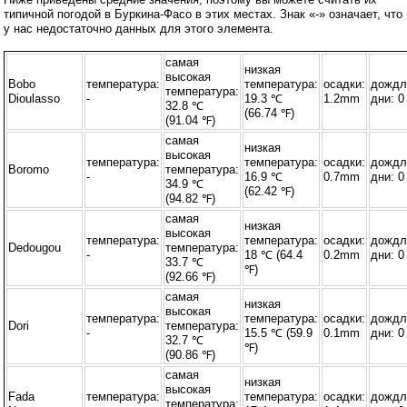
типичной погодой в Буркина-Фасо в этих местах. Знак «-» означает, что
у нас недостаточно данных для этого элемента.
самая
низкая
высокая
Bobo
температура:
температура:
осадки:
дождл
температура:
Dioulasso
-
19.3 ℃
1.2mm
дни: 0
32.8 ℃
(66.74 ℉)
(91.04 ℉)
самая
низкая
высокая
температура:
температура:
осадки:
дождл
Boromo
температура:
-
16.9 ℃
0.7mm
дни: 0
34.9 ℃
(62.42 ℉)
(94.82 ℉)
самая
низкая
высокая
температура:
температура:
осадки:
дождл
Dedougou
температура:
-
18 ℃ (64.4
0.2mm
дни: 0
33.7 ℃
℉)
(92.66 ℉)
самая
низкая
высокая
температура:
температура:
осадки:
дождл
Dori
температура:
-
15.5 ℃ (59.9
0.1mm
дни: 0
32.7 ℃
℉)
(90.86 ℉)
самая
низкая
высокая
Fada
температура:
температура:
осадки:
дождл
температура: