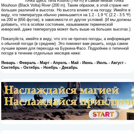
точка здесь Tena Kourou (749 m) и самая низкая точка
Mouhoun (Black Volta) River (200 m). Таким образом, в этой стране нет
больших различий в высотах. Но высота влияет и на погоду. Имейте в
виду, что температура обычно уменьшается на 1.2 - 1.9 ℃ (2.2 - 3.5 ℉)
на 200 м (656 футов), в зависимости от других условий. (И мы должны
добавить, что в особом состоянии, называемом термической
инверсией, даже температура может быть выше на больших высотах.)
Пожалуйста, имейте в виду, что это не прогноз погоды, а информация
о обычной погоде (в среднем). Это поможет вам решить, когда самое
лучшее время для перехода на Буркина-Фасо. Подробнее о типичной
погоде в течение отдельных месяцев ниже:
Январь
-
Февраль
-
Март
-
Апрель
-
Май
-
Июнь
-
Июль
-
Август
-
Сентябрь
-
Октябрь
-
Ноябрь
-
Декабрь