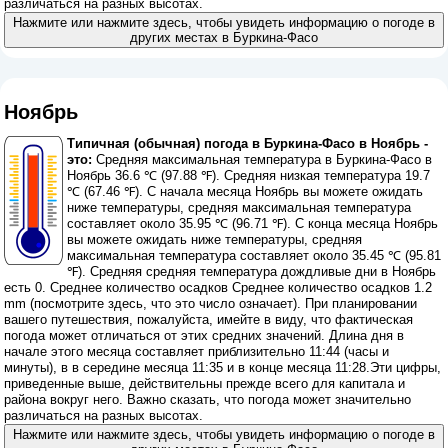
различаться на разных высотах.
Нажмите или нажмите здесь, чтобы увидеть информацию о погоде в
других местах в Буркина-Фасо
Ноябрь
Типичная (обычная) погода в Буркина-Фасо в Ноябрь -
это:
Средняя максимальная температура в Буркина-Фасо в
Ноябрь 36.6 ℃ (97.88 ℉). Средняя низкая температура 19.7
℃ (67.46 ℉). С начала месяца Ноябрь вы можете ожидать
ниже температуры, средняя максимальная температура
составляет около 35.95 ℃ (96.71 ℉). С конца месяца Ноябрь
вы можете ожидать ниже температуры, средняя
максимальная температура составляет около 35.45 ℃ (95.81
℉). Средняя средняя температура дождливые дни в Ноябрь
есть 0. Среднее количество осадков Среднее количество осадков 1.2
mm (
посмотрите здесь, что это число означает
). При планировании
вашего путешествия, пожалуйста, имейте в виду, что фактическая
погода может отличаться от этих средних значений. Длина дня в
начале этого месяца составляет приблизительно 11:44 (часы и
минуты), в в середине месяца 11:35 и в конце месяца 11:28.Эти цифры,
приведенные выше, действительны прежде всего для капитала и
района вокруг него. Важно сказать, что погода может значительно
различаться на разных высотах.
Нажмите или нажмите здесь, чтобы увидеть информацию о погоде в