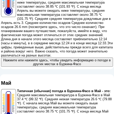
ниже температуры, средняя максимальная температура
составляет около 38.85 ℃ (101.93 ℉). С конца месяца
Апрель вы можете ожидать ниже температуры, средняя
максимальная температура составляет около 38.75 ℃
(101.75 ℉). Средняя средняя температура дождливые дни в
Апрель есть 3. Среднее количество осадков Среднее количество
осадков 26.6 mm (
посмотрите здесь, что это число означает
). При
планировании вашего путешествия, пожалуйста, имейте в виду, что
фактическая погода может отличаться от этих средних значений.
Длина дня в начале этого месяца составляет приблизительно 12:14
(часы и минуты), в в середине месяца 12:24 и в конце месяца 12:33.Эти
цифры, приведенные выше, действительны прежде всего для капитала
и района вокруг него. Важно сказать, что погода может значительно
различаться на разных высотах.
Нажмите или нажмите здесь, чтобы увидеть информацию о погоде в
других местах в Буркина-Фасо
Май
Типичная (обычная) погода в Буркина-Фасо в Май - это:
Средняя максимальная температура в Буркина-Фасо в Май
37.4 ℃ (99.32 ℉). Средняя низкая температура 26.6 ℃ (79.88
℉). С начала месяца Май вы можете ожидать выше
температуры, средняя максимальная температура
составляет около 38.75 ℃ (101.75 ℉). С конца месяца Май