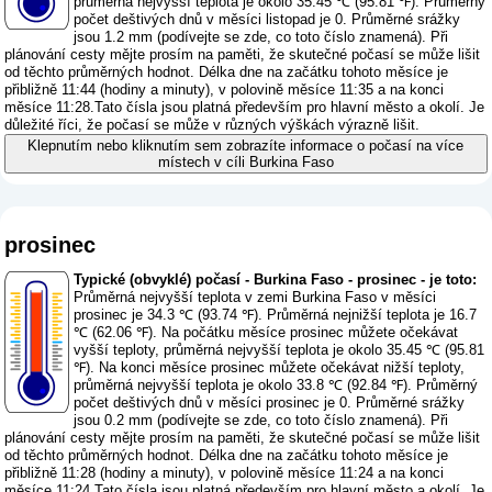
průměrná nejvyšší teplota je okolo 35.45 ℃ (95.81 ℉). Průměrný
počet deštivých dnů v měsíci listopad je 0. Průměrné srážky
jsou 1.2 mm (
podívejte se zde, co toto číslo znamená
). Při
plánování cesty mějte prosím na paměti, že skutečné počasí se může lišit
od těchto průměrných hodnot. Délka dne na začátku tohoto měsíce je
přibližně 11:44 (hodiny a minuty), v polovině měsíce 11:35 a na konci
měsíce 11:28.Tato čísla jsou platná především pro hlavní město a okolí. Je
důležité říci, že počasí se může v různých výškách výrazně lišit.
Klepnutím nebo kliknutím sem zobrazíte informace o počasí na více
místech v cíli Burkina Faso
prosinec
Typické (obvyklé) počasí - Burkina Faso - prosinec - je toto:
Průměrná nejvyšší teplota v zemi Burkina Faso v měsíci
prosinec je 34.3 ℃ (93.74 ℉). Průměrná nejnižší teplota je 16.7
℃ (62.06 ℉). Na počátku měsíce prosinec můžete očekávat
vyšší teploty, průměrná nejvyšší teplota je okolo 35.45 ℃ (95.81
℉). Na konci měsíce prosinec můžete očekávat nižší teploty,
průměrná nejvyšší teplota je okolo 33.8 ℃ (92.84 ℉). Průměrný
počet deštivých dnů v měsíci prosinec je 0. Průměrné srážky
jsou 0.2 mm (
podívejte se zde, co toto číslo znamená
). Při
plánování cesty mějte prosím na paměti, že skutečné počasí se může lišit
od těchto průměrných hodnot. Délka dne na začátku tohoto měsíce je
přibližně 11:28 (hodiny a minuty), v polovině měsíce 11:24 a na konci
měsíce 11:24.Tato čísla jsou platná především pro hlavní město a okolí. Je