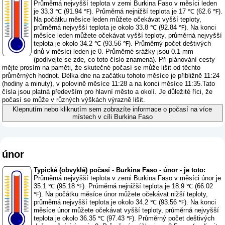
Průměrná nejvyšší teplota v zemi Burkina Faso v měsíci leden
je 33.3 ℃ (91.94 ℉). Průměrná nejnižší teplota je 17 ℃ (62.6 ℉).
Na počátku měsíce leden můžete očekávat vyšší teploty,
průměrná nejvyšší teplota je okolo 33.8 ℃ (92.84 ℉). Na konci
měsíce leden můžete očekávat vyšší teploty, průměrná nejvyšší
teplota je okolo 34.2 ℃ (93.56 ℉). Průměrný počet deštivých
dnů v měsíci leden je 0. Průměrné srážky jsou 0.1 mm
(
podívejte se zde, co toto číslo znamená
). Při plánování cesty
mějte prosím na paměti, že skutečné počasí se může lišit od těchto
průměrných hodnot. Délka dne na začátku tohoto měsíce je přibližně 11:24
(hodiny a minuty), v polovině měsíce 11:28 a na konci měsíce 11:35.Tato
čísla jsou platná především pro hlavní město a okolí. Je důležité říci, že
počasí se může v různých výškách výrazně lišit.
Klepnutím nebo kliknutím sem zobrazíte informace o počasí na více
místech v cíli Burkina Faso
únor
Typické (obvyklé) počasí - Burkina Faso - únor - je toto:
Průměrná nejvyšší teplota v zemi Burkina Faso v měsíci únor je
35.1 ℃ (95.18 ℉). Průměrná nejnižší teplota je 18.9 ℃ (66.02
℉). Na počátku měsíce únor můžete očekávat nižší teploty,
průměrná nejvyšší teplota je okolo 34.2 ℃ (93.56 ℉). Na konci
měsíce únor můžete očekávat vyšší teploty, průměrná nejvyšší
teplota je okolo 36.35 ℃ (97.43 ℉). Průměrný počet deštivých