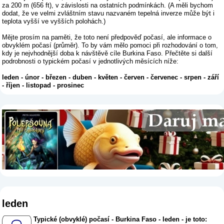
za 200 m (656 ft), v závislosti na ostatních podmínkách. (A měli bychom
dodat, že ve velmi zvláštním stavu nazvaném tepelná inverze může být i
teplota vyšší ve vyšších polohách.)
Mějte prosím na paměti, že toto není předpověď počasí, ale informace o
obvyklém počasí (průměr). To by vám mělo pomoci při rozhodování o tom,
kdy je nejvhodnější doba k návštěvě cíle Burkina Faso. Přečtěte si další
podrobnosti o typickém počasí v jednotlivých měsících níže:
leden
-
únor
-
březen
-
duben
-
květen
-
červen
-
červenec
-
srpen
-
září
-
říjen
-
listopad
-
prosinec
leden
Typické (obvyklé) počasí - Burkina Faso - leden - je toto: