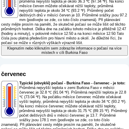
průměrná nejvyšší teplota je okolo 36.3 ℃ (97.34 ℉). Na konci
měsíce červen můžete očekávat nižší teploty, průměrná
nejvyšší teplota je okolo 34 ℃ (93.2 ℉). Průměrný počet
deštivých dnů v měsíci červen je 10. Průměrné srážky jsou 97.2
mm (
podívejte se zde, co toto číslo znamená
). Při plánování
cesty mějte prosím na paměti, že skutečné počasí se může lišit od těchto
průměrných hodnot. Délka dne na začátku tohoto měsíce je přibližně 12:47
(hodiny a minuty), v polovině měsíce 12:50 a na konci měsíce 12:50.Tato
čísla jsou platná především pro hlavní město a okolí. Je důležité říci, že
počasí se může v různých výškách výrazně lišit.
Klepnutím nebo kliknutím sem zobrazíte informace o počasí na více
místech v cíli Burkina Faso
červenec
Typické (obvyklé) počasí - Burkina Faso - červenec - je toto:
Průměrná nejvyšší teplota v zemi Burkina Faso v měsíci
červenec je 32.8 ℃ (91.04 ℉). Průměrná nejnižší teplota je 22.8
℃ (73.04 ℉). Na počátku měsíce červenec můžete očekávat
vyšší teploty, průměrná nejvyšší teplota je okolo 34 ℃ (93.2 ℉).
Na konci měsíce červenec můžete očekávat nižší teploty,
průměrná nejvyšší teplota je okolo 31.75 ℃ (89.15 ℉). Průměrný
počet deštivých dnů v měsíci červenec je 13.7. Průměrné
srážky jsou 178.1 mm (
podívejte se zde, co toto číslo
znamená
). Při plánování cesty mějte prosím na paměti, že skutečné