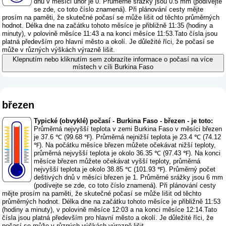
dnů v měsíci únor je 0. Průměrné srážky jsou 0.5 mm (
podívejte
se zde, co toto číslo znamená
). Při plánování cesty mějte
prosím na paměti, že skutečné počasí se může lišit od těchto průměrných
hodnot. Délka dne na začátku tohoto měsíce je přibližně 11:35 (hodiny a
minuty), v polovině měsíce 11:43 a na konci měsíce 11:53.Tato čísla jsou
platná především pro hlavní město a okolí. Je důležité říci, že počasí se
může v různých výškách výrazně lišit.
Klepnutím nebo kliknutím sem zobrazíte informace o počasí na více
místech v cíli Burkina Faso
březen
Typické (obvyklé) počasí - Burkina Faso - březen - je toto:
Průměrná nejvyšší teplota v zemi Burkina Faso v měsíci březen
je 37.6 ℃ (99.68 ℉). Průměrná nejnižší teplota je 23.4 ℃ (74.12
℉). Na počátku měsíce březen můžete očekávat nižší teploty,
průměrná nejvyšší teplota je okolo 36.35 ℃ (97.43 ℉). Na konci
měsíce březen můžete očekávat vyšší teploty, průměrná
nejvyšší teplota je okolo 38.85 ℃ (101.93 ℉). Průměrný počet
deštivých dnů v měsíci březen je 1. Průměrné srážky jsou 6 mm
(
podívejte se zde, co toto číslo znamená
). Při plánování cesty
mějte prosím na paměti, že skutečné počasí se může lišit od těchto
průměrných hodnot. Délka dne na začátku tohoto měsíce je přibližně 11:53
(hodiny a minuty), v polovině měsíce 12:03 a na konci měsíce 12:14.Tato
čísla jsou platná především pro hlavní město a okolí. Je důležité říci, že
počasí se může v různých výškách výrazně lišit.