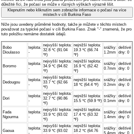
důležité říci, že počasí se může v různých výškách výrazně lišit.
Klepnutím nebo kliknutím sem zobrazíte informace o počasí na více
místech v cíli Burkina Faso
Níže jsou uvedeny průměrné hodnoty, takže je můžete v těchto místech
považovat za typické počasí v cíli Burkina Faso. Znak "-" znamená, že pro
tuto položku nemáme dostatek údajů.
nejvyšší teplota:
nejnižší teplota:
Bobo
teplota:
srážky:
deštivé
32.8 ℃ (91.04
19.3 ℃ (66.74
Dioulasso
-
1.2mm
dny: 0
℉)
℉)
nejvyšší teplota:
nejnižší teplota:
teplota:
srážky:
deštivé
Boromo
34.9 ℃ (94.82
16.9 ℃ (62.42
-
0.7mm
dny: 0
℉)
℉)
nejvyšší teplota:
teplota:
nejnižší teplota:
srážky:
deštivé
Dedougou
33.7 ℃ (92.66
-
18 ℃ (64.4 ℉)
0.2mm
dny: 0
℉)
nejvyšší teplota:
teplota:
nejnižší teplota:
srážky:
deštivé
Dori
32.7 ℃ (90.86
-
15.5 ℃ (59.9 ℉)
0.1mm
dny: 0
℉)
nejvyšší teplota:
nejnižší teplota:
Fada
teplota:
srážky:
deštivé
33.9 ℃ (93.02
17.4 ℃ (63.32
Ngourma
-
1.4mm
dny: 0
℉)
℉)
nejvyšší teplota:
nejnižší teplota:
teplota:
srážky:
deštivé
Gaoua
33.9 ℃ (93.02
18.2 ℃ (64.76
-
5.4mm
dny: 0