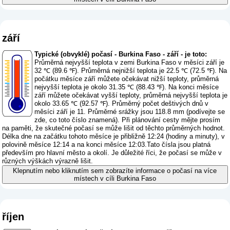
září
Typické (obvyklé) počasí - Burkina Faso - září - je toto:
Průměrná nejvyšší teplota v zemi Burkina Faso v měsíci září je
32 ℃ (89.6 ℉). Průměrná nejnižší teplota je 22.5 ℃ (72.5 ℉). Na
počátku měsíce září můžete očekávat nižší teploty, průměrná
nejvyšší teplota je okolo 31.35 ℃ (88.43 ℉). Na konci měsíce
září můžete očekávat vyšší teploty, průměrná nejvyšší teplota je
okolo 33.65 ℃ (92.57 ℉). Průměrný počet deštivých dnů v
měsíci září je 11. Průměrné srážky jsou 118.8 mm (
podívejte se
zde, co toto číslo znamená
). Při plánování cesty mějte prosím
na paměti, že skutečné počasí se může lišit od těchto průměrných hodnot.
Délka dne na začátku tohoto měsíce je přibližně 12:24 (hodiny a minuty), v
polovině měsíce 12:14 a na konci měsíce 12:03.Tato čísla jsou platná
především pro hlavní město a okolí. Je důležité říci, že počasí se může v
různých výškách výrazně lišit.
Klepnutím nebo kliknutím sem zobrazíte informace o počasí na více
místech v cíli Burkina Faso
říjen