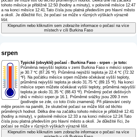
počasí se může lišit od těchto průměrných hodnot. Délka dne na začátku
tohoto měsíce je přibližně 12:50 (hodiny a minuty), v polovině měsíce 12:47
a na konci měsíce 12:41.Tato čísla jsou platná především pro hlavní město
a okolí. Je důležité říci, že počasí se může v různých výškách výrazně
lišit.
Klepnutím nebo kliknutím sem zobrazíte informace o počasí na více
místech v cíli Burkina Faso
srpen
Typické (obvyklé) počasí - Burkina Faso - srpen - je toto:
Průměrná nejvyšší teplota v zemi Burkina Faso v měsíci srpen
je 30.7 ℃ (87.26 ℉). Průměrná nejnižší teplota je 22.4 ℃ (72.32
℉). Na počátku měsíce srpen můžete očekávat vyšší teploty,
průměrná nejvyšší teplota je okolo 31.75 ℃ (89.15 ℉). Na konci
měsíce srpen můžete očekávat vyšší teploty, průměrná nejvyšší
teplota je okolo 31.35 ℃ (88.43 ℉). Průměrný počet deštivých
dnů v měsíci srpen je 16.1. Průměrné srážky jsou 209.3 mm
(
podívejte se zde, co toto číslo znamená
). Při plánování cesty
mějte prosím na paměti, že skutečné počasí se může lišit od těchto
průměrných hodnot. Délka dne na začátku tohoto měsíce je přibližně 12:41
(hodiny a minuty), v polovině měsíce 12:33 a na konci měsíce 12:24.Tato
čísla jsou platná především pro hlavní město a okolí. Je důležité říci, že
počasí se může v různých výškách výrazně lišit.
Klepnutím nebo kliknutím sem zobrazíte informace o počasí na více
místech v cíli Burkina Faso