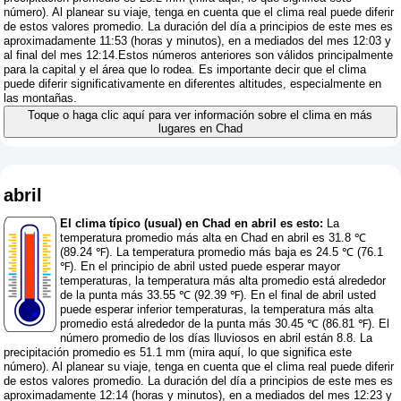
número
). Al planear su viaje, tenga en cuenta que el clima real puede diferir
de estos valores promedio. La duración del día a principios de este mes es
aproximadamente 11:53 (horas y minutos), en a mediados del mes 12:03 y
al final del mes 12:14.Estos números anteriores son válidos principalmente
para la capital y el área que lo rodea. Es importante decir que el clima
puede diferir significativamente en diferentes altitudes, especialmente en
las montañas.
Toque o haga clic aquí para ver información sobre el clima en más
lugares en Chad
abril
El clima típico (usual) en Chad en abril es esto:
La
temperatura promedio más alta en Chad en abril es 31.8 ℃
(89.24 ℉). La temperatura promedio más baja es 24.5 ℃ (76.1
℉). En el principio de abril usted puede esperar mayor
temperaturas, la temperatura más alta promedio está alrededor
de la punta más 33.55 ℃ (92.39 ℉). En el final de abril usted
puede esperar inferior temperaturas, la temperatura más alta
promedio está alrededor de la punta más 30.45 ℃ (86.81 ℉). El
número promedio de los días lluviosos en abril están 8.8. La
precipitación promedio es 51.1 mm (
mira aquí, lo que significa este
número
). Al planear su viaje, tenga en cuenta que el clima real puede diferir
de estos valores promedio. La duración del día a principios de este mes es
aproximadamente 12:14 (horas y minutos), en a mediados del mes 12:23 y