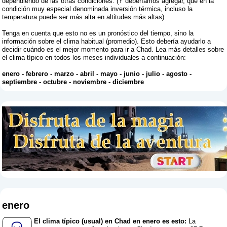
dependiendo de las otras condiciones. (Y deberíamos agregar, que en la
condición muy especial denominada inversión térmica, incluso la
temperatura puede ser más alta en altitudes más altas).
Tenga en cuenta que esto no es un pronóstico del tiempo, sino la
información sobre el clima habitual (promedio). Esto debería ayudarlo a
decidir cuándo es el mejor momento para ir a Chad. Lea más detalles sobre
el clima típico en todos los meses individuales a continuación:
enero
-
febrero
-
marzo
-
abril
-
mayo
-
junio
-
julio
-
agosto
-
septiembre
-
octubre
-
noviembre
-
diciembre
enero
El clima típico (usual) en Chad en enero es esto:
La