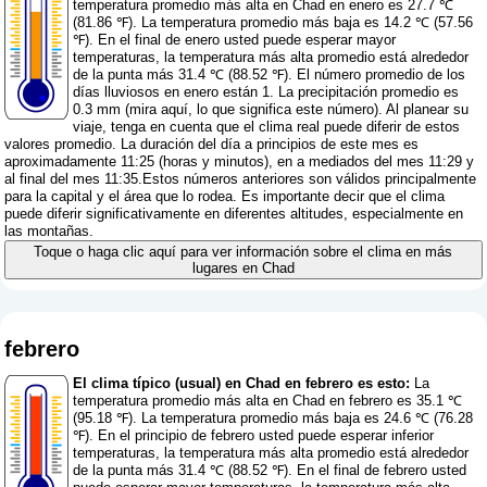
temperatura promedio más alta en Chad en enero es 27.7 ℃
(81.86 ℉). La temperatura promedio más baja es 14.2 ℃ (57.56
℉). En el final de enero usted puede esperar mayor
temperaturas, la temperatura más alta promedio está alrededor
de la punta más 31.4 ℃ (88.52 ℉). El número promedio de los
días lluviosos en enero están 1. La precipitación promedio es
0.3 mm (
mira aquí, lo que significa este número
). Al planear su
viaje, tenga en cuenta que el clima real puede diferir de estos
valores promedio. La duración del día a principios de este mes es
aproximadamente 11:25 (horas y minutos), en a mediados del mes 11:29 y
al final del mes 11:35.Estos números anteriores son válidos principalmente
para la capital y el área que lo rodea. Es importante decir que el clima
puede diferir significativamente en diferentes altitudes, especialmente en
las montañas.
Toque o haga clic aquí para ver información sobre el clima en más
lugares en Chad
febrero
El clima típico (usual) en Chad en febrero es esto:
La
temperatura promedio más alta en Chad en febrero es 35.1 ℃
(95.18 ℉). La temperatura promedio más baja es 24.6 ℃ (76.28
℉). En el principio de febrero usted puede esperar inferior
temperaturas, la temperatura más alta promedio está alrededor
de la punta más 31.4 ℃ (88.52 ℉). En el final de febrero usted