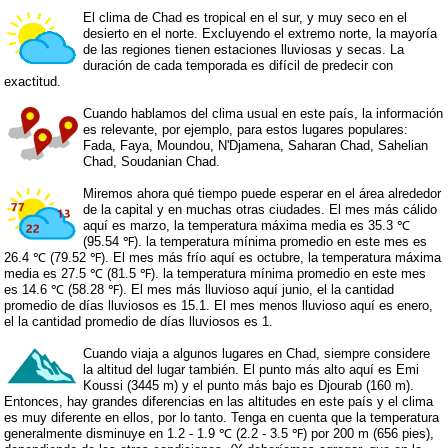
El clima de Chad es tropical en el sur, y muy seco en el
desierto en el norte. Excluyendo el extremo norte, la mayoría
de las regiones tienen estaciones lluviosas y secas. La
duración de cada temporada es difícil de predecir con
exactitud.
Cuando hablamos del clima usual en este país, la información
es relevante, por ejemplo, para estos lugares populares:
Fada, Faya, Moundou, N'Djamena, Saharan Chad, Sahelian
Chad, Soudanian Chad.
Miremos ahora qué tiempo puede esperar en el área alrededor
de la capital y en muchas otras ciudades. El mes más cálido
aquí es marzo, la temperatura máxima media es 35.3 ℃
(95.54 ℉). la temperatura mínima promedio en este mes es
26.4 ℃ (79.52 ℉). El mes más frío aquí es octubre, la temperatura máxima
media es 27.5 ℃ (81.5 ℉). la temperatura mínima promedio en este mes
es 14.6 ℃ (58.28 ℉). El mes más lluvioso aquí junio, el la cantidad
promedio de días lluviosos es 15.1. El mes menos lluvioso aquí es enero,
el la cantidad promedio de días lluviosos es 1.
Cuando viaja a algunos lugares en Chad, siempre considere
la altitud del lugar también. El punto más alto aquí es Emi
Koussi (3445 m) y el punto más bajo es Djourab (160 m).
Entonces, hay grandes diferencias en las altitudes en este país y el clima
es muy diferente en ellos, por lo tanto. Tenga en cuenta que la temperatura
generalmente disminuye en 1.2 - 1.9 ℃ (2.2 - 3.5 ℉) por 200 m (656 pies),