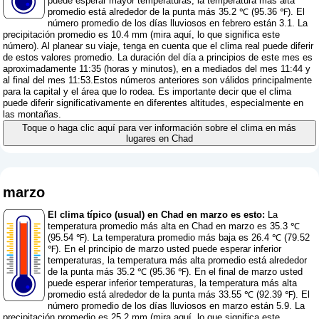
puede esperar mayor temperaturas, la temperatura más alta
promedio está alrededor de la punta más 35.2 ℃ (95.36 ℉). El
número promedio de los días lluviosos en febrero están 3.1. La
precipitación promedio es 10.4 mm (
mira aquí, lo que significa este
número
). Al planear su viaje, tenga en cuenta que el clima real puede diferir
de estos valores promedio. La duración del día a principios de este mes es
aproximadamente 11:35 (horas y minutos), en a mediados del mes 11:44 y
al final del mes 11:53.Estos números anteriores son válidos principalmente
para la capital y el área que lo rodea. Es importante decir que el clima
puede diferir significativamente en diferentes altitudes, especialmente en
las montañas.
Toque o haga clic aquí para ver información sobre el clima en más
lugares en Chad
marzo
El clima típico (usual) en Chad en marzo es esto:
La
temperatura promedio más alta en Chad en marzo es 35.3 ℃
(95.54 ℉). La temperatura promedio más baja es 26.4 ℃ (79.52
℉). En el principio de marzo usted puede esperar inferior
temperaturas, la temperatura más alta promedio está alrededor
de la punta más 35.2 ℃ (95.36 ℉). En el final de marzo usted
puede esperar inferior temperaturas, la temperatura más alta
promedio está alrededor de la punta más 33.55 ℃ (92.39 ℉). El
número promedio de los días lluviosos en marzo están 5.9. La
precipitación promedio es 25.2 mm (
mira aquí, lo que significa este