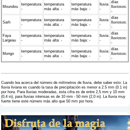
días
temperatura:
temperatura
temperatura
lluvia:
Moundou
lluviosos:
-
más alta: -
más baja: -
-
-
días
temperatura:
temperatura
temperatura
lluvia:
Sarh
lluviosos:
-
más alta: -
más baja: -
-
-
días
Faya
temperatura:
temperatura
temperatura
lluvia:
lluviosos:
Largeau
-
más alta: -
más baja: -
-
-
días
temperatura:
temperatura
temperatura
lluvia:
Mongo
lluviosos:
-
más alta: -
más baja: -
-
-
Cuando lea acerca del número de milímetros de lluvia, debe saber esto: La
lluvia liviana es cuando la tasa de precipitación es menor a 2.5 mm (0.1 in)
por hora. Para lluvias moderadas, esta cifra es de entre 2,5 mm y 10 mm
(0,4 in), para lluvias intensas es de 10 mm - 50 mm (2,0 in). La lluvia muy
fuerte tiene este número más alto que 50 mm por hora.