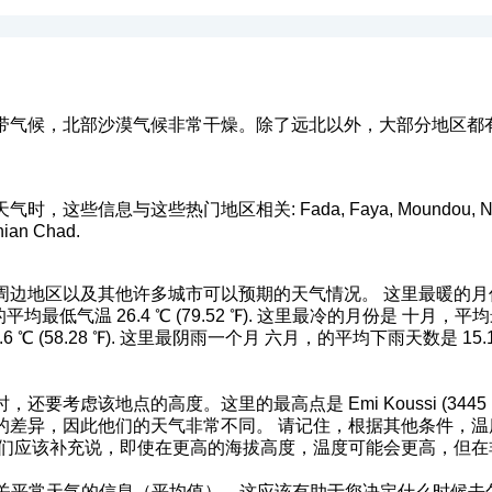
带气候，北部沙漠气候非常干燥。除了远北以外，大部分地区都
些信息与这些热门地区相关: Fada, Faya, Moundou, N'Djam
nian Chad.
边地区以及其他许多城市可以预期的天气情况。 这里最暖的月份是
月的平均最低气温 26.4 ℃ (79.52 ℉). 这里最冷的月份是 十月，平均最高
6 ℃ (58.28 ℉). 这里最阴雨一个月 六月，的平均下雨天数是 1
考虑该地点的高度。这里的最高点是 Emi Koussi (3445 m) 最低
差异，因此他们的天气非常不同。 请记住，根据其他条件，温度
3.5 ℉)。（而且我们应该补充说，即使在更高的海拔高度，温度可能会更
关平常天气的信息（平均值）。这应该有助于您决定什么时候去