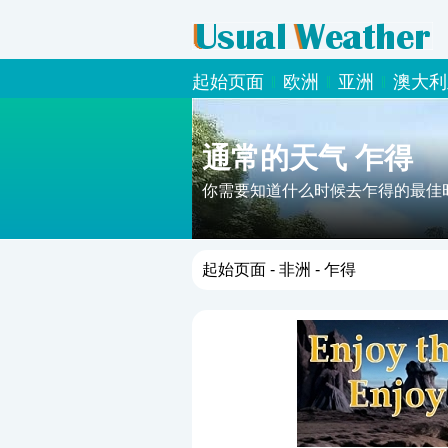
起始页面
欧洲
亚洲
澳大利
通常的天气 乍得
你需要知道什么时候去乍得的最佳
起始页面
-
非洲
- 乍得