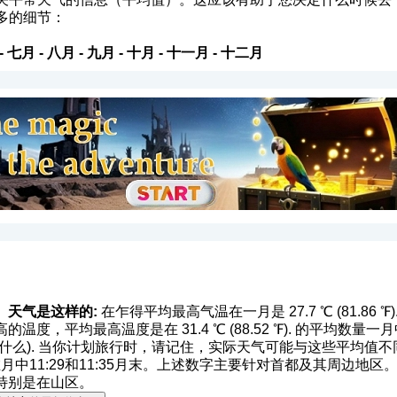
多的细节：
-
七月
-
八月
-
九月
-
十月
-
十一月
-
十二月
）天气是这样的:
在乍得平均最高气温在一月是 27.7 ℃ (81.86 ℉). 平
，平均最高温度是在 31.4 ℃ (88.52 ℉). 的平均数量一月中
什么
). 当你计划旅行时，请记住，实际天气可能与这些平均值不
在月中11:29和11:35月末。上述数字主要针对首都及其周边地
特别是在山区。